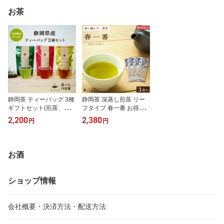
卓上暖炉 ポータブル卓上
ランタンフック コンパク
おすすめ グリルスタンド
お茶
暖炉 キャンプストーブ
ト 真鍮 ギフト お祝い
バーナースタンド ストー
無煙 無臭 キャンプ暖炉
ブ スタンド キャンプギ
クリーン燃料 室内 真鍮
ア 真鍮 ギフト お祝い
ギフト お祝い
静岡茶 ティーバッグ 3種
静岡茶 深蒸し煎茶 リー
ギフトセット(煎茶、紅
フタイプ 春一番 お得な3
茶、ほうじ茶) 静岡牧之
個セット 1袋あたり100g
2,200
2,380
円
円
原茶 深蒸し茶 お茶 日本
×3袋セット 静岡牧之原
茶 緑茶 【ポスト投函】
茶 深蒸し茶 お茶 日本茶
【産地直送】【送料無
緑茶 ギフト 煎茶 【ポス
料】
ト投函】【産地直送】
お酒
【送料無料】
ショップ情報
会社概要・決済方法・配送方法