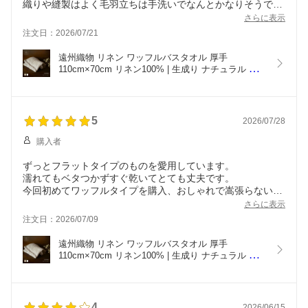
織りや縫製はよく毛羽立ちは手洗いでなんとかなりそうでし
たが、私は化学物質過敏症で、染料の油臭い匂いが洗っても
さらに表示
落ちず使えませんでした。
注文日：2026/07/21
遠州織物 リネン ワッフルバスタオル 厚手 
110cm×70cm リネン100% | 生成り ナチュラル 北
欧 雑貨 麻 linen 日本製 ベージュ 速乾 吸水 吸水速
乾 シンプル おしゃれ かわいい アウトドア キャン
プ 遠州手織 【送料無料】
5
2026/07/28
購入者
ずっとフラットタイプのものを愛用しています。
濡れてもベタつかずすぐ乾いてとても丈夫です。
今回初めてワッフルタイプを購入、おしゃれで嵩張らないの
で外出用にしようと思います。
さらに表示
注文日：2026/07/09
遠州織物 リネン ワッフルバスタオル 厚手 
110cm×70cm リネン100% | 生成り ナチュラル 北
欧 雑貨 麻 linen 日本製 ベージュ 速乾 吸水 吸水速
乾 シンプル おしゃれ かわいい アウトドア キャン
プ 遠州手織 【送料無料】
4
2026/06/15