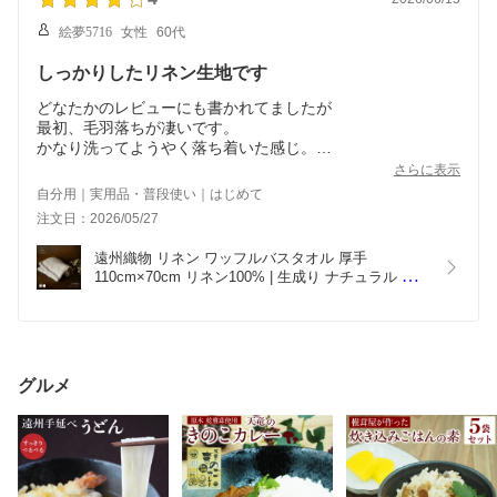
絵夢5716
女性
60代
しっかりしたリネン生地です
どなたかのレビューにも書かれてましたが
最初、毛羽落ちが凄いです。
かなり洗ってようやく落ち着いた感じ。
それ以外は、大きさも充分あるし、しっかりしたリネン生地
さらに表示
です。
自分用｜実用品・普段使い｜はじめて
お風呂のときに毎日使っています。
注文日：2026/05/27
遠州織物 リネン ワッフルバスタオル 厚手 
110cm×70cm リネン100% | 生成り ナチュラル 北
欧 雑貨 麻 linen 日本製 ベージュ 速乾 吸水 吸水速
乾 シンプル おしゃれ かわいい アウトドア キャン
プ 遠州手織 【送料無料】
グルメ