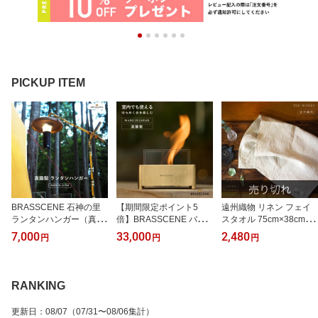
PICKUP ITEM
BRASSCENE 石神の里
【期間限定ポイント5
遠州織物 リネン フェイ
ランタンハンガー（真鍮
倍】BRASSCENE バイ
スタオル 75cm×38cm リ
製）ランタンスタンド ブ
オエタノールランプ（真
ネン100% 生成り ナチュ
7,000
33,000
2,480
円
円
円
ラシーネ アウトドア キ
鍮製）ブラシーネ アウト
ラル 麻 linen 日本製 北欧
ャンプ インテリア キャ
ドア キャンプ インテリ
雑貨 ベージュ 速乾 吸水
ンプギア ソロキャンプ
ア 焚き火 キャンプギア
吸水速乾 シンプル おし
ランタンフック コンパク
卓上暖炉 ポータブル卓上
ゃれ かわいい アウトド
RANKING
ト 真鍮 ギフト お祝い
暖炉 キャンプストーブ
ア キャンプ 【送料無
無煙 無臭 キャンプ暖炉
料】
更新日
：
08/07
（07/31〜08/06集計）
クリーン燃料 室内 真鍮