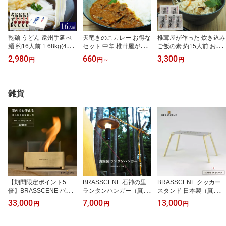
乾麺 うどん 遠州手延べ
天竜きのこカレー お得な
椎茸屋が作った 炊き込み
麺 約16人前 1.68kg(420
セット 中辛 椎茸屋が作
ご飯の素 約15人前 お得
g×4袋) お得な4袋セット
ったレトルトカレー しい
な5袋セット(全5種×各1
2,980
660
3,300
円
円
～
円
いなさの郷 ギフト 贈答
たけ キノコ【産地直送】
袋) 【椎茸、舞茸、しめ
用 お中元 お歳暮 母の日
じ、とりきのこ、舞茸五
贈りもの 長期保存 防災
目】 1袋あたり170g(3合
非常食 【産地直送】【送
用) 【送料無料】【産地
雑貨
料無料】
直送】
【期間限定ポイント5
BRASSCENE 石神の里
BRASSCENE クッカー
倍】BRASSCENE バイ
ランタンハンガー（真鍮
スタンド 日本製（真鍮
オエタノールランプ（真
製）ランタンスタンド ブ
製）｜ブラシーネ アウト
33,000
7,000
13,000
円
円
円
鍮製）ブラシーネ アウト
ラシーネ アウトドア キ
ドア キャンプ インテリ
ドア キャンプ インテリ
ャンプ インテリア キャ
ア シングルバーナー 五
ア 焚き火 キャンプギア
ンプギア ソロキャンプ
徳 コンパクト ミニ 軽量