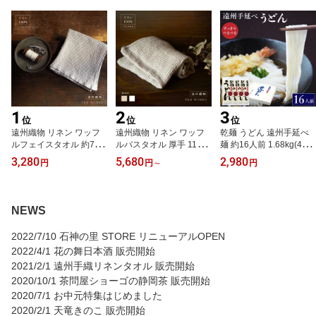
ギフト お祝い
1
2
3
位
位
位
遠州織物 リネン ワッフ
遠州織物 リネン ワッフ
乾麺 うどん 遠州手延べ
ルフェイスタオル 約78c
ルバスタオル 厚手 110c
麺 約16人前 1.68kg(420
m×36cm リネン100% 生
m×70cm リネン100% |
g×4袋) お得な4袋セット
3,280
5,680
2,980
円
円
～
円
成り ナチュラル 北欧 雑
生成り ナチュラル 北欧
いなさの郷 ギフト 贈答
貨 麻 linen 日本製 ベージ
雑貨 麻 linen 日本製 ベー
用 お中元 お歳暮 母の日
ュ 速乾 吸水 吸水速乾 シ
ジュ 速乾 吸水 吸水速乾
贈りもの 長期保存 防災
ンプル おしゃれ かわい
シンプル おしゃれ かわ
非常食 【産地直送】【送
NEWS
い アウトドア キャンプ
いい アウトドア キャン
料無料】
遠州手織 【送料無料】
プ 遠州手織 【送料無
2022/7/10 石神の里 STORE リニューアルOPEN
料】
2022/4/1 花の舞日本酒 販売開始
2021/2/1 遠州手織リネンタオル 販売開始
2020/10/1 茶問屋ショーゴの静岡茶 販売開始
2020/7/1 お中元特集はじめました
2020/2/1 天竜きのこ 販売開始