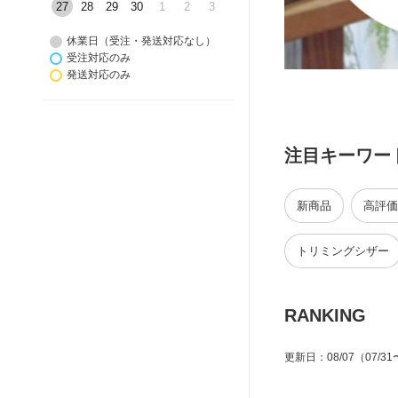
27
28
29
30
1
2
3
休業日（受注・発送対応なし）
受注対応のみ
発送対応のみ
注目キーワー
新商品
高評価
トリミングシザー
RANKING
更新日
：
08/07
（07/31