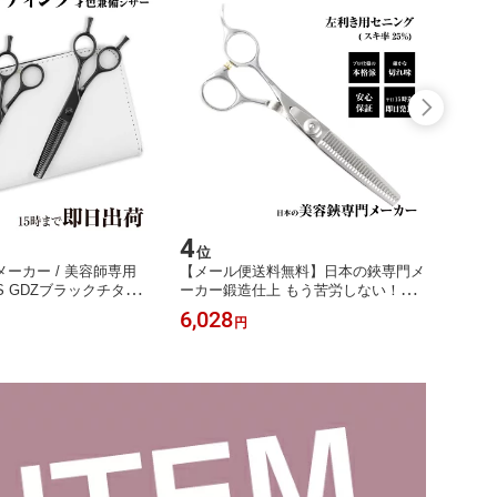
4
5
位
位
ーカー / 美容師専用
【メール便送料無料】日本の鋏専門メ
【販促
S GDZブラックチタン
ーカー鍛造仕上 もう苦労しない！左
冊100
ング・専用ケース セッ
利きの方向けスキ鋏/DEEDS 左利き用
ルテ 
6,028
5,50
円
インチ) / 美容師 理容 理容
LP-01 セニング(6.0インチ) 美容師 理
ザー セニング
容 理容師 散髪 セニングシザー レフ
ティ 散髪 スキバサミ