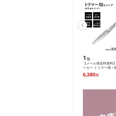
15
1
位
位
ス専門メ
【数量限定】国内シザーケース専門メ
【メール便送料無料
 シエーナ
ーカー 職人手作り / DEEDS シエーナ
ーカー トリマー用 /
~6丁入れ
no.361 ピンク×アイボリー 4~6丁入
安心なぼかし 毛量調整
17,380
6,380
円
円
 トリマ
シザーケース / 美容師 理容師 トリマ
EDS P1 セニング (6.
ス シザー
ー フローリスト シザーケース シザー
キ率35％前後 / ペッ
バッグ
リミング すきばさみ