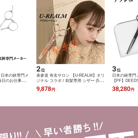
2
3
位
位
】日本の鋏専門メ
表参道 有名サロン 【U-REALM】オリ
日本の鋏専門メ
 毎日のお仕事も
ジナル コラボ / 前髪専用 シザー (5.0
【PF】DEED
用スキ鋏 / DE
インチ) / 日本の鋏専門メーカー 素人
シザー・セニ
9,878
38,280
円
円
0インチ) 40目 ス
でもプロ仕上 ガタガタにならない 散
ト(5.5 6.0
ト 犬 トリマー ト
髪 シザー ユーレルム セルフカット
師 はさみ シ
 セニングシザー
日本の鋏専門メーカー 素人でもプロ
仕上 ガタガタにならない はさみ スキ
バサミ