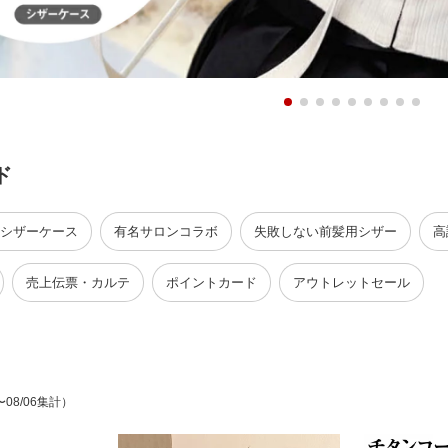
ド
シザーケース
有名サロンコラボ
失敗しない前髪用シザー
高
売上伝票・カルテ
ポイントカード
アウトレットセール
〜08/06集計）