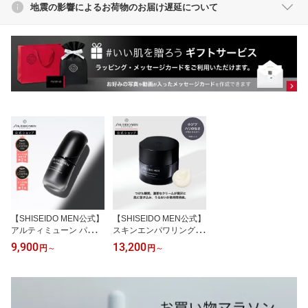
地震の影響によるお荷物のお届け遅延について
【SHISEIDO MEN公式】
【SHISEIDO MEN公式】
アルティミューン パワラ
スキンエンパワリングク
イジング セラム （30mL
リーム N ★ | 資生堂メン
9,900
13,200
円
～
円
～
/ 50mL）■ | 資生堂メン |
| クリーム メンズ 乾燥 酢
メンズ 美容液 ギフト 保
酸レチノール 保湿 肌悩
湿 乾燥 メンズスキンケ
み べたつかない
ア 男性用 男性肌 アフタ
ーシェーブローション べ