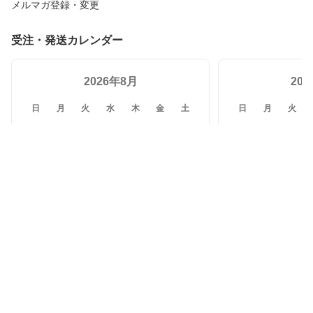
メルマガ登録・変更
受注・発送カレンダー
2026年8月
20
日
月
火
水
木
金
土
日
月
火
26
27
28
29
30
31
1
30
31
1
2
3
4
5
6
7
8
6
7
8
9
10
11
12
13
14
15
13
14
15
16
17
18
19
20
21
22
20
21
22
23
24
25
26
27
28
29
27
28
29
30
31
1
2
3
4
5
休業日（受注・発送対応なし）
受注対応のみ