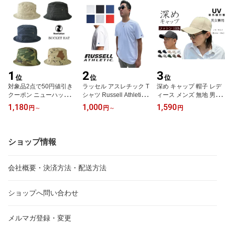
パレル ビッグ ビック ビ
シルエット ラッセルt オ
ッグt シルエット
ーバーサイズ クルーネッ
ク
1
2
3
位
位
位
対象品2点で50円値引き
ラッセル アスレチック T
深め キャップ 帽子 レデ
クーポン ニューハッタン
シャツ Russell Athletic
ィース メンズ 無地 男女
バケットハット NEWHA
ラッセルアスレチィック
兼用 深め 大きい サイズ
1,180
1,000
1,590
円
～
円
～
円
TTAN CLASSIC SAFARI
袖ロゴ 半袖Tシャツ ワン
UV対策 綿100％ NEWH
BUCKET HAT ニューハ
ポイント 無地 USAモデ
TTAN ニューハッタン C
ッタン バケットハット
ル ワンポイントtシャツ
AP ユニセックス
バケハ サファリハット
ロゴtシャツ レディース
ショップ情報
メンズ レディース 帽子
シンプル ビッグ ビック
サファリハット
シルエット ラッセルt オ
ーバーサイズ クルーネッ
会社概要・決済方法・配送方法
ク
ショップへ問い合わせ
メルマガ登録・変更