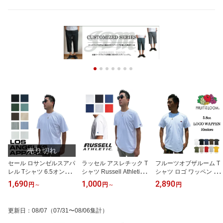
セール ロサンゼルスアパ
ラッセル アスレチック T
フルーツオブザルーム T
レル Tシャツ 6.5オンス L
シャツ Russell Athletic
シャツ ロゴ ワッペン メ
OS ANGELES APPAREL
ラッセルアスレチィック
ンズ 無地Tシャツ FRUIT
1,690
1,000
2,890
円
～
円
～
円
tシャツ ガーメントダイ
袖ロゴ 半袖Tシャツ ワン
OF THE LOOM 半袖 シン
厚手 GARMENT DYE TE
ポイント 無地 USAモデ
プル ワンポイント レデ
E ロスアパ Tシャツ 半袖
ル ワンポイントtシャツ
ィース ビッグ ビック ビ
更新日
：
08/07
（07/31〜08/06集計）
エルエー アパレル LAア
ロゴtシャツ レディース
ッグt シルエット
パレル ロサンゼルス ア
シンプル ビッグ ビック