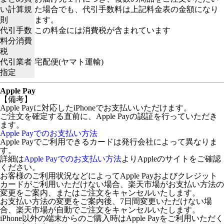
い計算規
た場合でも、代引手数料は上記料金表の金額になり
則
ます。
代引手数
この料金には消費税が含まれています
料分消費
税
代引業者
宅配便(ヤマト運輸)
指定
Apple Pay
【備考】
Apple Payに対応したiPhoneでお支払いいただけます。
ご注文を確定する直前に、Apple Payの認証を行っていただき
ます。
Apple Payでのお支払い方法
Apple Payでご利用できるカードは発行会社によって異なりま
す。
詳細は
Apple Payでのお支払い方法
よりAppleのサイトをご確認
ください。
お客様のご利用状況などによってApple Payおよびクレジット
カードがご利用いただけない場合、楽天市場がお支払い方法の
変更をご案内、またはご注文をキャンセルいたします。
お支払い方法の変更をご案内後、7日間変更いただけない場
合、楽天市場が自動でご注文をキャンセルいたします。
iPhone以外の端末からのご購入時はApple Payをご利用いただく