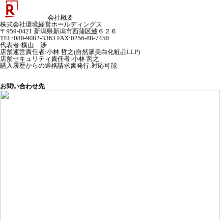
会社概要
株式会社環境経営ホールディングス
〒959-0421 新潟県新潟市西蒲区鱸６２６
TEL:080-9082-3363 FAX:0256-88-7450
代表者
:
横山 渉
店舗運営責任者
:
小林 哲之(自然派美白化粧品LLP)
店舗セキュリティ責任者
:
小林 哲之
購入履歴からの適格請求書発行:対応可能
お問い合わせ先