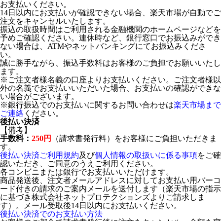
お支払いください。
14日以内にお支払いが確認できない場合、楽天市場が自動でご
注文をキャンセルいたします。
振込の取扱時間はご利用される金融機関のホームページなどを
予めご確認ください。連休時など、銀行窓口でお振込みができ
ない場合は、ATMやネットバンキングにてお振込みくださ
い。
誠に勝手ながら、振込手数料はお客様のご負担でお願いいたし
ます。
※ご注文者様名義の口座よりお支払いください。ご注文者様以
外の名義でお支払いいただいた場合、お支払いの確認ができな
い場合がございます。
※銀行振込でのお支払いに関するお問い合わせは
楽天市場まで
ご連絡
ください。
後払い決済
【備考】
手数料：
250円
（請求書発行料）をお客様にご負担いただきま
す。
後払い決済ご利用規約
及び
個人情報の取扱いに係る事項
をご確
認いただき、ご同意のうえご利用ください。
各コンビニまたは銀行でお支払いいただけます。
商品発送後、注文者メールアドレスに対してお支払い用バーコ
ード付きの請求のご案内メールを送付します（楽天市場の指示
に基づき株式会社ネットプロテクションズよりご請求しま
す）。メール受取後14日以内にお支払いください。
後払い決済でのお支払い方法