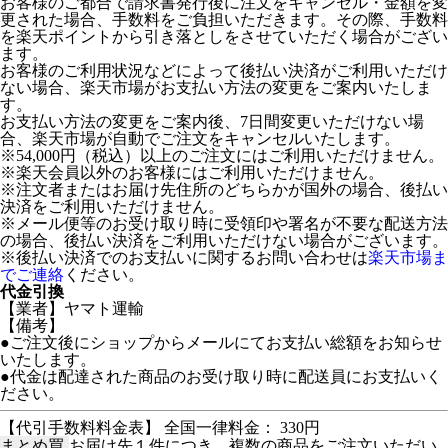
お客様のご都合で請求書発行後に注文をキャンセル・金額を変
更された場合、手数料をご負担いただきます。その際、手数料
を楽天ポイントから引き落としをさせていただく場合がござい
ます。
お客様のご利用状況などによって後払い決済がご利用いただけ
ない場合、楽天市場がお支払い方法の変更をご案内いたしま
す。
お支払い方法の変更をご案内後、7日間変更いただけない場
合、楽天市場が自動でご注文をキャンセルいたします。
※54,000円（税込）以上のご注文にはご利用いただけません。
※楽天会員以外のお客様にはご利用いただけません。
※注文者またはお届け先住所のどちらかが国外の場合、後払い
決済をご利用いただけません。
※メール便等のお受け取り時に受領印や署名が不要な配送方法
の場合、後払い決済をご利用いただけない場合がございます。
※後払い決済でのお支払いに関するお問い合わせは
楽天市場ま
でご連絡
ください。
代金引換
【業者】ヤマト運輸
【備考】
●ご注文後にショップからメールにてお支払い総額をお知らせ
いたします。
●代金は配達された商品のお受け取り時に配送員にお支払いく
ださい。
【代引手数料料金表】 全国一律料金： 330円
まとめ買
お届け先１件につき、複数の商品をご注文いただい