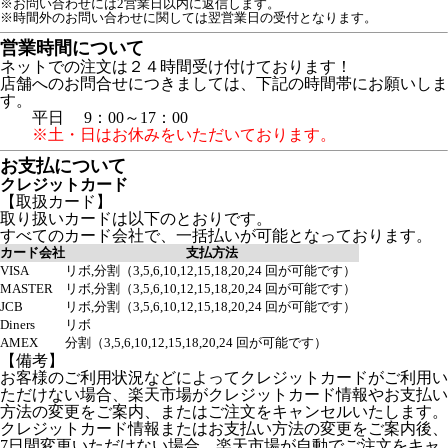
※お問い合わせには2営業日以内に返信します。
※時間外のお問い合わせに関しては翌営業日の受付となります。
営業時間について
ネットでの注文は２４時間受け付けております！
店舗へのお問合せにつきましては、下記の時間帯にお願いしま
す。
平日 9：00～17：00
※土・日はお休みをいただいております。
お支払について
クレジットカード
【取扱カード】
取り扱いカードは以下のとおりです。
すべてのカード会社で、一括払いが可能となっております。
カード会社
支払方法
VISA
リボ,分割（3,5,6,10,12,15,18,20,24 回が可能です）
MASTER
リボ,分割（3,5,6,10,12,15,18,20,24 回が可能です）
JCB
リボ,分割（3,5,6,10,12,15,18,20,24 回が可能です）
Diners
リボ
AMEX
分割（3,5,6,10,12,15,18,20,24 回が可能です）
【備考】
お客様のご利用状況などによってクレジットカードがご利用い
ただけない場合、楽天市場がクレジットカード情報やお支払い
方法の変更をご案内、またはご注文をキャンセルいたします。
クレジットカード情報またはお支払い方法の変更をご案内後、
7日間変更いただけない場合、楽天市場が自動でご注文をキャ