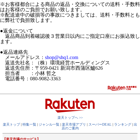
※
お客様都合による商品の返品・交換についての送料・手数料
はお客様のご負担でお願い致します。
※配送途中の破損等の事故につきましては、送料・手数料とも
に弊社で負担致します。
●返金について
返品商品到着確認後３営業日以内にご指定口座にお振込致し
ます。
●返品連絡先
メールアドレス：
shop@shq1.com
返送先社名：（株）環境経営ホールディングス
返送先住所：〒959-0421 新潟市西蒲区鱸626
担当者 ：小林 哲之
電話番号：080-9082-3363
楽天トップへ >>
楽天トップ
|
特集一覧
|
ジャンル一覧
|
楽天市場アプリ
|
スーパーDEAL
|
ランキング
|
出
店のご案内
【楽天市場のサービス】