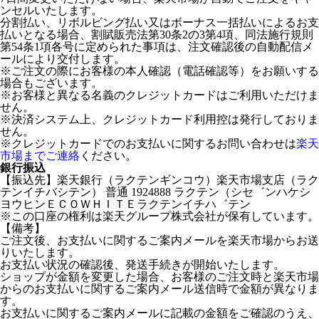
ンセルいたします。
分割払い、リボルビング払い又はボーナス一括払いによるお支
払いとなる場合、割賦販売法第30条2の3第4項、同法施行規則
第54条1項各号に定められた事項は、注文確認後の自動配信メ
ールにより交付します。
※ご注文の際にお客様の本人確認（電話確認等）をお願いする
場合もございます。
※お客様と異なる名義のクレジットカードはご利用いただけま
せん。
※決済システム上、クレジットカード利用控は発行しておりま
せん。
※クレジットカードでのお支払いに関するお問い合わせは
楽天
市場までご連絡
ください。
銀行振込
【振込先】楽天銀行（ラクテンギンコウ）楽天市場支店（ラク
テンイチバシテン） 普通 1924888 ラクテン（シセ゛ンハケシ
ヨウヒンＥＣＯＷＨＩＴＥラクテンイチハ゛テン
※この口座の権利は楽天グループ株式会社が保有しています。
【備考】
ご注文後、お支払いに関するご案内メールを楽天市場からお送
りいたします。
お支払い状況の確認後、発送手続きが開始いたします。
ショップが金額を変更した場合、お客様のご注文時と楽天市場
からのお支払いに関するご案内メール送信時で金額が異なりま
す。
お支払いに関するご案内メールに記載の金額をご確認のうえ、