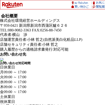
会社概要
株式会社環境経営ホールディングス
〒959-0421 新潟県新潟市西蒲区鱸６２６
TEL:080-9082-3363 FAX:0256-88-7450
代表者:横山 渉
店舗運営責任者:小林 哲之(自然派美白化粧品LLP)
店舗セキュリティ責任者:小林 哲之
購入履歴からの適格請求書発行:対応可能
お問い合わせ先
お問い合わせ対応時間
日
休業日
月
09:00 ～ 17:00
火
09:00 ～ 17:00
水
09:00 ～ 17:00
木
09:00 ～ 17:00
金
09:00 ～ 17:00
土
休業日
祝
休業日