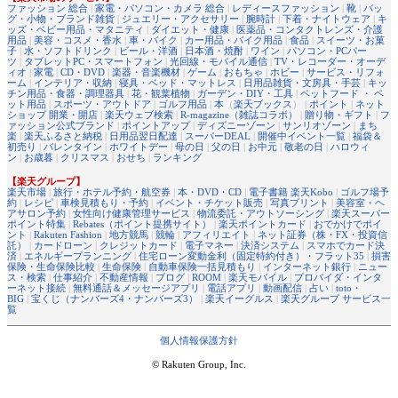
ファッション 総合
|
家電・パソコン・カメラ 総合
|
レディースファッション
|
靴
|
バッ
グ・小物・ブランド雑貨
|
ジュエリー・アクセサリー
|
腕時計
|
下着・ナイトウェア
|
キ
ッズ・ベビー用品・マタニティ
|
ダイエット・健康
|
医薬品・コンタクトレンズ・介護
用品
|
美容・コスメ・香水
|
車・バイク
|
カー用品・バイク用品
|
食品
|
スイーツ・お菓
子
|
水・ソフトドリンク
|
ビール・洋酒
|
日本酒・焼酎
|
ワイン
|
パソコン・PCパー
ツ
|
タブレットPC・スマートフォン
|
光回線・モバイル通信
|
TV・レコーダー・オーデ
ィオ
|
家電
|
CD・DVD
|
楽器・音楽機材
|
ゲーム
|
おもちゃ
|
ホビー
|
サービス・リフォ
ーム
|
インテリア・収納
|
寝具・ベッド・マットレス
|
日用品雑貨・文房具・手芸
|
キッ
チン用品・食器・調理器具
|
花・観葉植物
|
ガーデン・DIY・工具
|
ペットフード ・ ペ
ット用品
|
スポーツ・アウトドア
|
ゴルフ用品
|
本
（
楽天ブックス
） |
ポイント
|
ネット
ショップ 開業・開店
|
楽天ウェブ検索
|
R-magazine（雑誌コラボ）
|
贈り物・ギフト
|
フ
ァッション公式ブランド
|
ポイントアップ
|
ディズニーゾーン
|
サンリオゾーン
|
まち
楽
|
楽天ふるさと納税
|
日用品翌日配達
|
スーパーDEAL
|
開催中イベント一覧
|
福袋＆
初売り
|
バレンタイン
|
ホワイトデー
|
母の日
|
父の日
|
お中元
|
敬老の日
|
ハロウィ
ン
|
お歳暮
|
クリスマス
|
おせち
|
ランキング
【楽天グループ】
楽天市場
|
旅行・ホテル予約・航空券
|
本・DVD・CD
|
電子書籍 楽天Kobo
|
ゴルフ場予
約
|
レシピ
|
車検見積もり・予約
|
イベント・チケット販売
|
写真プリント
|
美容室・ヘ
アサロン予約
|
女性向け健康管理サービス
|
物流委託・アウトソーシング
|
楽天スーパー
ポイント特集
|
Rebates（ポイント提携サイト）
|
楽天ポイントカード
|
おでかけでポイ
ント
|
Rakuten Fashion
|
地方競馬
|
競輪
|
アフィリエイト
|
ネット証券（株・FX・投資信
託）
|
カードローン
|
クレジットカード
|
電子マネー
|
決済システム
|
スマホでカード決
済
|
エネルギープランニング
|
住宅ローン変動金利（固定特約付き）・フラット35
|
損害
保険・生命保険比較
|
生命保険
|
自動車保険一括見積もり
|
インターネット銀行
|
ニュー
ス・検索
|
仕事紹介
|
不動産情報
|
ブログ
|
ROOM
|
楽天モバイル
|
プロバイダ・インタ
ーネット接続
|
無料通話＆メッセージアプリ
|
電話アプリ
|
動画配信
|
占い
|
toto・
BIG
|
宝くじ（ナンバーズ4・ナンバーズ3）
|
楽天イーグルス
|
楽天グループ サービス一
覧
個人情報保護方針
© Rakuten Group, Inc.