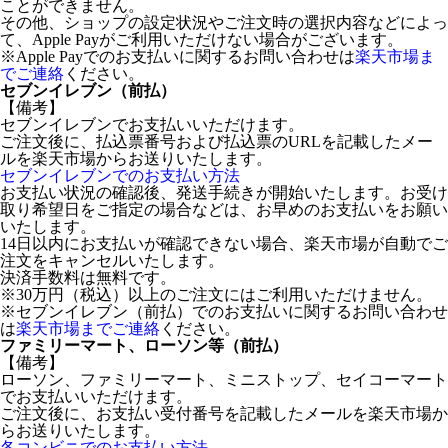
ことができません。
その他、ショップの設定状況やご注文時の選択内容などによっ
て、Apple Payがご利用いただけない場合がございます。
※Apple Payでのお支払いに関するお問い合わせは
楽天市場ま
でご連絡
ください。
セブンイレブン（前払）
【備考】
セブンイレブンでお支払いいただけます。
ご注文後に、払込票番号および払込票のURLを記載したメー
ルを楽天市場からお送りいたします。
セブンイレブンでのお支払い方法
お支払い状況の確認後、発送手続きが開始いたします。お受け
取り希望日をご指定の場合などは、お早めのお支払いをお願い
いたします。
14日以内にお支払いが確認できない場合、楽天市場が自動でご
注文をキャンセルいたします。
決済手数料は無料です。
※30万円（税込）以上のご注文にはご利用いただけません。
※セブンイレブン（前払）でのお支払いに関するお問い合わせ
は
楽天市場までご連絡
ください。
ファミリーマート、ローソン等（前払）
【備考】
ローソン、ファミリーマート、ミニストップ、セイコーマート
でお支払いいただけます。
ご注文後に、お支払い受付番号を記載したメールを楽天市場か
らお送りいたします。
各コンビニでのお支払い方法