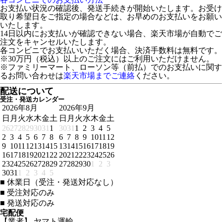
お支払い状況の確認後、発送手続きが開始いたします。お受け
取り希望日をご指定の場合などは、お早めのお支払いをお願い
いたします。
14日以内にお支払いが確認できない場合、楽天市場が自動でご
注文をキャンセルいたします。
各コンビニでお支払いいただく場合、決済手数料は無料です。
※30万円（税込）以上のご注文にはご利用いただけません。
※ファミリーマート、ローソン等（前払）でのお支払いに関す
るお問い合わせは
楽天市場までご連絡
ください。
配送について
受注・発送カレンダー
2026年8月
2026年9月
日
月
火
水
木
金
土
日
月
火
水
木
金
土
26
27
28
29
30
31
1
30
31
1
2
3
4
5
2
3
4
5
6
7
8
6
7
8
9
10
11
12
9
10
11
12
13
14
15
13
14
15
16
17
18
19
16
17
18
19
20
21
22
20
21
22
23
24
25
26
23
24
25
26
27
28
29
27
28
29
30
1
2
3
30
31
1
2
3
4
5
■
休業日（受注・発送対応なし）
■
受注対応のみ
■
発送対応のみ
宅配便
【業者】 ヤマト運輸