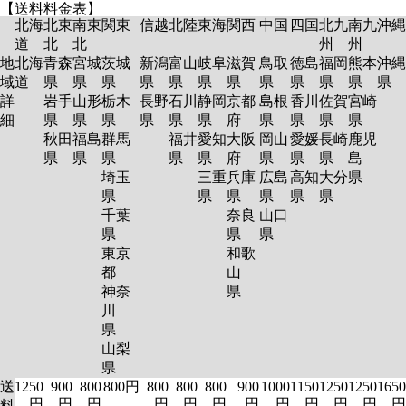
【送料料金表】
北海
北東
南東
関東
信越
北陸
東海
関西
中国
四国
北九
南九
沖縄
道
北
北
州
州
地
北海
青森
宮城
茨城
新潟
富山
岐阜
滋賀
鳥取
徳島
福岡
熊本
沖縄
域
道
県
県
県
県
県
県
県
県
県
県
県
県
詳
岩手
山形
栃木
長野
石川
静岡
京都
島根
香川
佐賀
宮崎
細
県
県
県
県
県
県
府
県
県
県
県
秋田
福島
群馬
福井
愛知
大阪
岡山
愛媛
長崎
鹿児
県
県
県
県
県
府
県
県
県
島
埼玉
三重
兵庫
広島
高知
大分
県
県
県
県
県
県
県
千葉
奈良
山口
県
県
県
東京
和歌
都
山
神奈
県
川
県
山梨
県
送
1250
900
800
800円
800
800
800
900
1000
1150
1250
1250
1650
円
円
円
円
円
円
円
円
円
円
円
円
料