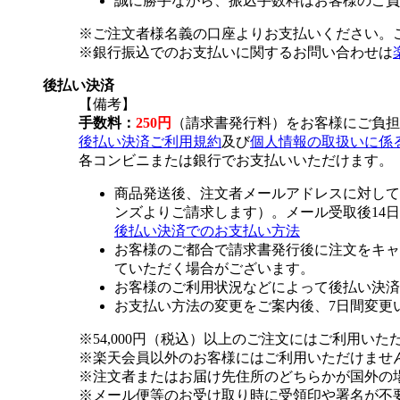
誠に勝手ながら、振込手数料はお客様のご負
※ご注文者様名義の口座よりお支払いください。
※銀行振込でのお支払いに関するお問い合わせは
後払い決済
【備考】
手数料：
250円
（請求書発行料）をお客様にご負担
後払い決済ご利用規約
及び
個人情報の取扱いに係
各コンビニまたは銀行でお支払いいただけます。
商品発送後、注文者メールアドレスに対して
ンズよりご請求します）。メール受取後14
後払い決済でのお支払い方法
お客様のご都合で請求書発行後に注文をキャ
ていただく場合がございます。
お客様のご利用状況などによって後払い決済
お支払い方法の変更をご案内後、7日間変更
※54,000円（税込）以上のご注文にはご利用いた
※楽天会員以外のお客様にはご利用いただけませ
※注文者またはお届け先住所のどちらかが国外の
※メール便等のお受け取り時に受領印や署名が不