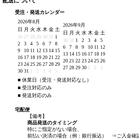
配送について
受注・発送カレンダー
2026年8月
2026年9月
日
月
火
水
木
金
土
日
月
火
水
木
金
土
26
27
28
29
30
31
1
30
31
1
2
3
4
5
2
3
4
5
6
7
8
6
7
8
9
10
11
12
9
10
11
12
13
14
15
13
14
15
16
17
18
19
16
17
18
19
20
21
22
20
21
22
23
24
25
26
23
24
25
26
27
28
29
27
28
29
30
1
2
3
30
31
1
2
3
4
5
■
休業日（受注・発送対応なし）
■
受注対応のみ
■
発送対応のみ
宅配便
【備考】
商品発送のタイミング
特にご指定がない場合、
前払い決済の場合（例：銀行振込） ⇒ご入金確