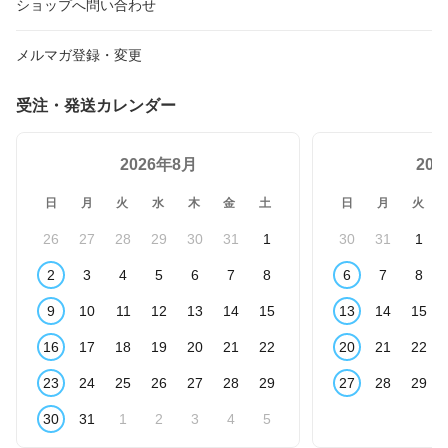
ショップへ問い合わせ
メルマガ登録・変更
受注・発送カレンダー
2026年8月
20
日
月
火
水
木
金
土
日
月
火
26
27
28
29
30
31
1
30
31
1
2
3
4
5
6
7
8
6
7
8
9
10
11
12
13
14
15
13
14
15
16
17
18
19
20
21
22
20
21
22
23
24
25
26
27
28
29
27
28
29
30
31
1
2
3
4
5