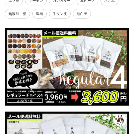
エゾ鹿
サーモン
カンガルー
赤ビーツ
ささみ
ン ささみ チキン 馬肉 カ
ギフト 詰め合わせ まと
ー 鮭 ノーズワーク 知育
ンガルー クッキー 硬い
め買い シニア プレゼン
玩具
ギフト プレゼント 豚耳
ト お歳暮 クリスマス
無添加 猫
馬肉
牛タン皮
鮭白子