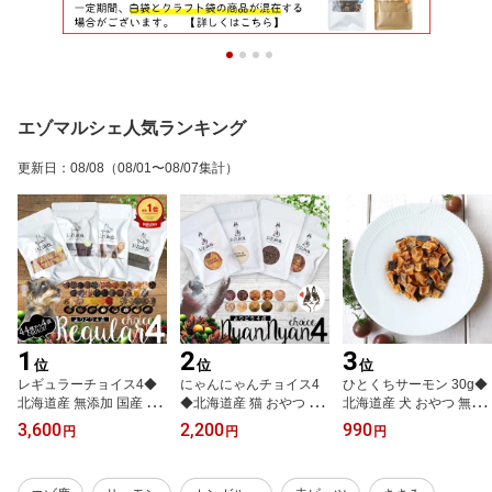
エゾマルシェ人気ランキング
更新日
：
08/08
（08/01〜08/07集計）
1
2
3
位
位
位
レギュラーチョイス4◆
にゃんにゃんチョイス4
ひとくちサーモン 30g◆
北海道産 無添加 国産 グ
◆北海道産 猫 おやつ 無
北海道産 犬 おやつ 無添
ルテンフリー 選べる オ
添加 国産 キャットフー
加 国産 犬猫のおやつシ
3,600
2,200
990
円
円
円
ヤツ ジャーキー シニア
ド ペット 好き 手作り エ
ズカ sizuka エゾマルシ
ドッグフード ペット 好
ゾ鹿 鮭 ふりかけ ささみ
ェ ドッグフード ペット
き エゾ鹿 鹿肉 鮭 サーモ
クマザサ 熊 笹 ねこ 犬
好き 手作り 鮭 ジャーキ