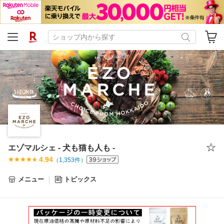
エゾマルシェ - 犬も猫も人も -
4.94
（
1,353
件）
メニュー
トピックス