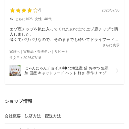
クリスマス
4
2026/07/30
じゅに1025
女性
40代
エゾ鹿チップを気に入ってくれたので全てエゾ鹿チップで購
入しました。
薄くてパリパリなので、そのままでも砕いてドライフードに
かけてでも食べてくれます。
さらに表示
北海道からでも割とすぐに届いてくれて助かります！
家族へ｜実用品・普段使い｜リピート
注文日：2026/07/18
にゃんにゃんチョイス4◆北海道産 猫 おやつ 無添
加 国産 キャットフード ペット 好き 手作り エゾ鹿 
鮭 ふりかけ ささみ クマザサ 熊 笹 ねこ　犬 ギフト 
詰め合わせ まとめ買い シニア プレゼント  お歳暮 
クリスマス
ショップ情報
会社概要・決済方法・配送方法