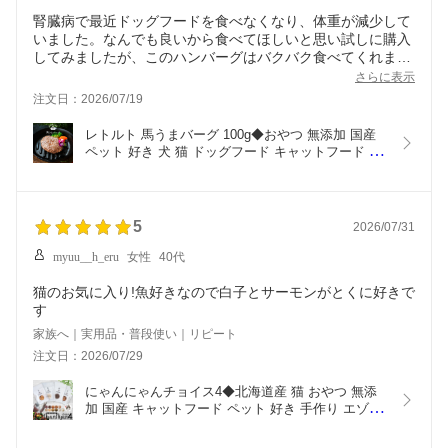
腎臓病で最近ドッグフードを食べなくなり、体重が減少して
いました。なんでも良いから食べてほしいと思い試しに購入
してみましたが、このハンバーグはバクバク食べてくれまし
た。食べ終わった後もまだ欲しそうにしていて、相当美味し
さらに表示
かったみたいです。買って良かったです。
注文日：2026/07/19
レトルト 馬うまバーグ 100g◆おやつ 無添加 国産 
ペット 好き 犬 猫 ドッグフード キャットフード グ
ルテンフリー ウェットフード 犬手作りご飯 低脂肪 
備蓄用 非常食 馬肉 ハンバーグ シニア 老犬  高齢犬 
アレルギー 暑さ対策
5
2026/07/31
myuu__h_eru
女性
40代
猫のお気に入り!魚好きなので白子とサーモンがとくに好きで
す
家族へ｜実用品・普段使い｜リピート
注文日：2026/07/29
にゃんにゃんチョイス4◆北海道産 猫 おやつ 無添
加 国産 キャットフード ペット 好き 手作り エゾ鹿 
鮭 ふりかけ ささみ クマザサ 熊 笹 ねこ　犬 ギフト 
詰め合わせ まとめ買い シニア プレゼント  お歳暮 