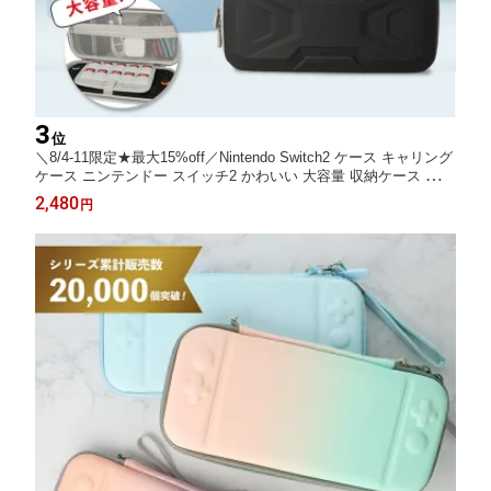
3
位
＼8/4-11限定★最大15%off／Nintendo Switch2 ケース キャリング
ケース ニンテンドー スイッチ2 かわいい 大容量 収納ケース 収納
ポーチ 任天堂 保護ケース 収納ポーチ ゲーム カード収納 10枚 収
2,480
円
納バッグ ハード ポーチ 軽い おしゃれ かっこいい グラデ 女の子
男の子