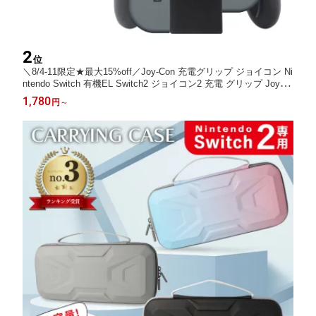
2
位
＼8/4-11限定★最大15%off／Joy-Con 充電グリップ ジョイコン Ni
ntendo Switch 有機EL Switch2 ジョイコン2 充電 グリップ Joy-C
on充電グリップ ニンテンドースイッチ コントローラー チャージ
1,780
円
～
ャー 任天堂 スイッチ joy con カバー 新品 ジョイコン右/左 差し
込むだけ