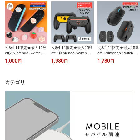
＼8/4-11限定★最大15%
＼8/4-11限定★最大15%
＼8/4-11限定★最大15%
off／Nintendo Switch2 ス
off／Nintendo Switch2 J
off／Nintendo Switch2 J
ティック カバー キャッ
oy-Con2 Switch Joy-con
oy-Con2 専用 マウス グ
1,000
1,980
1,780
円
円
円
プ 肉球 イチゴ スティッ
兼用 グリップ 2個セット
リップ 2個セット マウス
クカバー スティックキャ
ジョイコングリップ コン
グリップ マウスアタッチ
ップ かわいい おしゃれ
トローラー アタッチメン
メント ジョイコン2 ジョ
アナログスティック Play
ト グリップコントローラ
イコングリップ ジョイコ
カテゴリ
Station5 プレステ PS5
ー 黒 L R
ン用マウス コントローラ
ジョイコン Joy-con PS5
ー スイッチ2
コントローラー ジョイコ
ン2