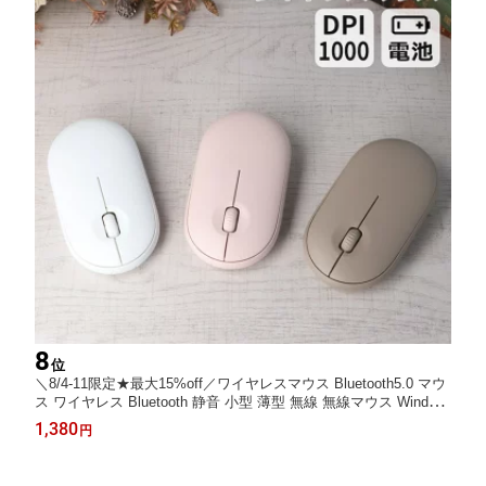
8
位
＼8/4-11限定★最大15%off／ワイヤレスマウス Bluetooth5.0 マウ
ス ワイヤレス Bluetooth 静音 小型 薄型 無線 無線マウス Window
s mac タブレット iPad スマホ android iPad iPhone 電池式 軽量
1,380
円
コンパクト 可愛い ピンク モカ ナチュラル ニュアンス