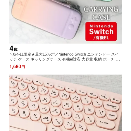
4
位
＼8/4-11限定★最大15%off／Nintendo Switch ニンテンドー スイ
ッチ ケース キャリングケース 有機el対応 大容量 収納 ポーチ 任
天堂 収納ケース 保護ケース 収納ポーチ ゲームカード収納 10枚
1,680
円
耐衝撃 EVA ポーチ コンパクト 軽量 軽い OLED かわいい 女の子
男の子