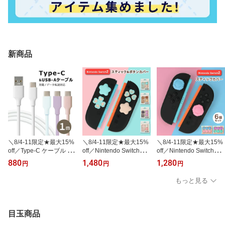
新商品
＼8/4-11限定★最大15%
＼8/4-11限定★最大15%
＼8/4-11限定★最大15%
off／Type-C ケーブル 1m
off／Nintendo Switch2 ス
off／Nintendo Switch2 ス
android iPhone iPad 充
ティック ボタン カバー
ティック カバー キャッ
880
1,480
1,280
円
円
円
電ケーブル タイプC タイ
キャップ ボタンカバー
プ スティックカバー ス
プシー 充電 ケーブル タ
シール スティックカバー
ティックキャップ ニンテ
もっと見る
イプCケーブル 充電器 ア
スティックキャップ ニン
ンドー スイッチ2 かわい
ップル 3A 可愛い パステ
テンドー スイッチ2 かわ
い おしゃれ アナログス
ル お洒落 推し活 ゆめか
いい おしゃれ アナログ
ティック ジョイコン Joy
わ Galaxy Pixel iPhone1
スティック ジョイコン
-con コントローラー ジ
目玉商品
5 iPhone16
ジョイコン2 すべり止め
ョイコン2 すべり止め