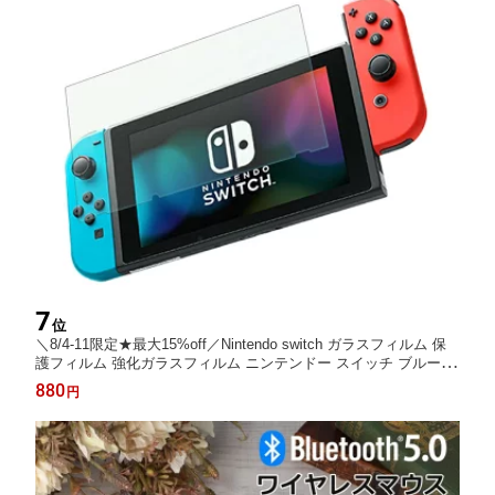
7
位
＼8/4-11限定★最大15%off／Nintendo switch ガラスフィルム 保
護フィルム 強化ガラスフィルム ニンテンドー スイッチ ブルーラ
イトカット Switch ブルーライト カット 目に優しい ガラス フィ
880
円
ルム 液晶保護 任天堂 画面保護 シール 保護 カバー 旧型