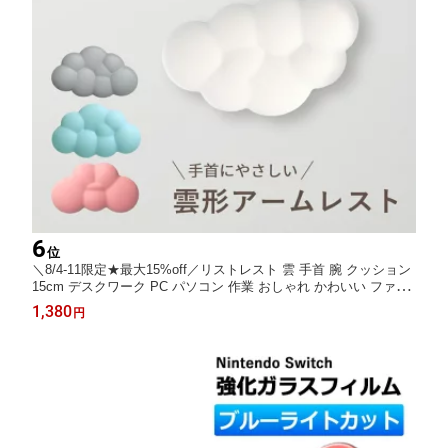
6
位
＼8/4-11限定★最大15%off／リストレスト 雲 手首 腕 クッション
15cm デスクワーク PC パソコン 作業 おしゃれ かわいい ファン
シー 雲形 雲型 オフィス デスク くも ハンドレスト 低反発 ホワイ
1,380
円
ト 白