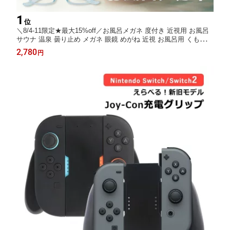
1
位
＼8/4-11限定★最大15%off／お風呂メガネ 度付き 近視用 お風呂
サウナ 温泉 曇り止め メガネ 眼鏡 めがね 近視 お風呂用 くもり止
め 収納袋付き 入浴用 耐熱 耐熱フレーム インスタントメガネ サ
2,780
円
ビない 軽量 熱に強い 銭湯 旅行 サウナ用メガネ 遠用 父の日 母の
日 ギフト