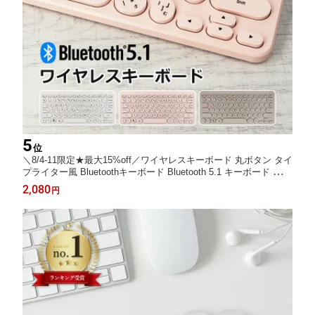
5
位
＼8/4-11限定★最大15%off／ワイヤレスキーボード 丸ボタン タイ
プライター風 Bluetoothキーボード Bluetooth 5.1 キーボード ワイ
ヤレス 小型 薄型 コンパクト PC Windows スマホ android iPad iP
2,080
円
hone 無線 電池式 静音 可愛い ピンク モカ ナチュラル ニュアン
ス