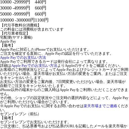
10000 -29999円
440円
30000 -49999円
660円
50000 -99999円
660円
100000 -300000円
1100円
【代引手数料分消費税】
この料金には消費税が含まれています
【代引業者指定】
宅配便(ヤマト運輸)
Apple Pay
【備考】
Apple Payに対応したiPhoneでお支払いいただけます。
ご注文を確定する直前に、Apple Payの認証を行っていただきます。
Apple Payでのお支払い方法
Apple Payでご利用できるカードは発行会社によって異なります。
詳細は
Apple Payでのお支払い方法
よりAppleのサイトをご確認ください。
お客様のご利用状況などによってApple Payおよびクレジットカードがご利用
いただけない場合、楽天市場がお支払い方法の変更をご案内、またはご注文
をキャンセルいたします。
お支払い方法の変更をご案内後、7日間変更いただけない場合、楽天市場が
自動でご注文をキャンセルいたします。
iPhone以外の端末からのご購入時はApple Payをご利用いただくことができま
せん。
その他、ショップの設定状況やご注文時の選択内容などによって、Apple Pay
がご利用いただけない場合がございます。
※Apple Payでのお支払いに関するお問い合わせは
楽天市場までご連絡
くださ
い。
セブンイレブン（前払）
【備考】
セブンイレブンでお支払いいただけます。
ご注文後に、払込票番号および払込票のURLを記載したメールを楽天市場か