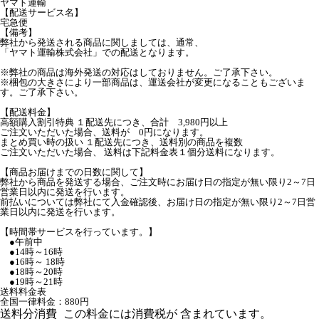
ヤマト運輸
【配送サービス名】
宅急便
【備考】
弊社から発送される商品に関しましては、通常、
「ヤマト運輸株式会社」での配送となります。
※弊社の商品は海外発送の対応はしておりません。ご了承下さい。
※梱包の大きさにより一部商品は、運送会社が変更になることもございま
す。ご了承下さい。
【配送料金】
高額購入割引特典 １配送先につき、合計 3,980円以上
ご注文いただいた場合、送料が 0円になります。
まとめ買い時の扱い １配送先につき、送料別の商品を複数
ご注文いただいた場合、 送料は下記料金表１個分送料になります。
【商品お届けまでの日数に関して】
弊社から商品を発送する場合、ご注文時にお届け日の指定が無い限り2～7日
営業日以内に発送を行います。
前払いについては弊社にて入金確認後、お届け日の指定が無い限り2～7日営
業日以内に発送を行います。
【時間帯サービスを行っています。】
●午前中
●14時～16時
●16時～ 18時
●18時～20時
●19時～21時
送料料金表
全国一律料金：880円
送料分消費
この料金には消費税が 含まれています。