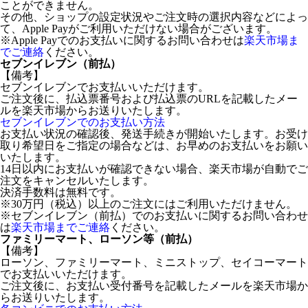
ことができません。
その他、ショップの設定状況やご注文時の選択内容などによっ
て、Apple Payがご利用いただけない場合がございます。
※Apple Payでのお支払いに関するお問い合わせは
楽天市場ま
でご連絡
ください。
セブンイレブン（前払）
【備考】
セブンイレブンでお支払いいただけます。
ご注文後に、払込票番号および払込票のURLを記載したメー
ルを楽天市場からお送りいたします。
セブンイレブンでのお支払い方法
お支払い状況の確認後、発送手続きが開始いたします。お受け
取り希望日をご指定の場合などは、お早めのお支払いをお願い
いたします。
14日以内にお支払いが確認できない場合、楽天市場が自動でご
注文をキャンセルいたします。
決済手数料は無料です。
※30万円（税込）以上のご注文にはご利用いただけません。
※セブンイレブン（前払）でのお支払いに関するお問い合わせ
は
楽天市場までご連絡
ください。
ファミリーマート、ローソン等（前払）
【備考】
ローソン、ファミリーマート、ミニストップ、セイコーマート
でお支払いいただけます。
ご注文後に、お支払い受付番号を記載したメールを楽天市場か
らお送りいたします。