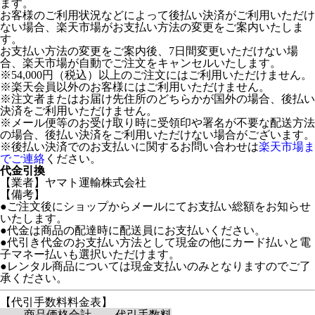
ます。
お客様のご利用状況などによって後払い決済がご利用いただけ
ない場合、楽天市場がお支払い方法の変更をご案内いたしま
す。
お支払い方法の変更をご案内後、7日間変更いただけない場
合、楽天市場が自動でご注文をキャンセルいたします。
※54,000円（税込）以上のご注文にはご利用いただけません。
※楽天会員以外のお客様にはご利用いただけません。
※注文者またはお届け先住所のどちらかが国外の場合、後払い
決済をご利用いただけません。
※メール便等のお受け取り時に受領印や署名が不要な配送方法
の場合、後払い決済をご利用いただけない場合がございます。
※後払い決済でのお支払いに関するお問い合わせは
楽天市場ま
でご連絡
ください。
代金引換
【業者】ヤマト運輸株式会社
【備考】
●ご注文後にショップからメールにてお支払い総額をお知らせ
いたします。
●代金は商品の配達時に配送員にお支払いください。
●代引き代金のお支払い方法として現金の他にカード払いと電
子マネー払いも選択いただけます。
●レンタル商品については現金支払いのみとなりますのでご了
承ください。
【代引手数料料金表】
商品価格合計
代引手数料