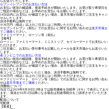
らお送りいたします。
セブンイレブンでのお支払い方法
お支払い状況の確認後、発送手続きが開始いたします。お受け取り希望日を
ご指定の場合などは、お早めのお支払いをお願いいたします。
14日以内にお支払いが確認できない場合、楽天市場が自動でご注文をキャン
セルいたします。
決済手数料は無料です。
※30万円（税込）以上のご注文にはご利用いただけません。
※セブンイレブン（前払）でのお支払いに関するお問い合わせは
楽天市場ま
でご連絡
ください。
ファミリーマート、ローソン等（前払）
【備考】
ローソン、ファミリーマート、ミニストップ、セイコーマートでお支払いい
ただけます。
ご注文後に、お支払い受付番号を記載したメールを楽天市場からお送りいた
します。
各コンビニでのお支払い方法
お支払い状況の確認後、発送手続きが開始いたします。お受け取り希望日を
ご指定の場合などは、お早めのお支払いをお願いいたします。
14日以内にお支払いが確認できない場合、楽天市場が自動でご注文をキャン
セルいたします。
各コンビニでお支払いいただく場合、決済手数料は無料です。
※30万円（税込）以上のご注文にはご利用いただけません。
※ファミリーマート、ローソン等（前払）でのお支払いに関するお問い合わ
せは
楽天市場までご連絡
ください。
消費税について
当店では2019年9月30日12時までは販売価格を旧税率（8％）で表示しており
ます。 発送が10月1日以降になる場合は別途増税分をご請求させていただき
ます。
配送について
宅配便
【業者】