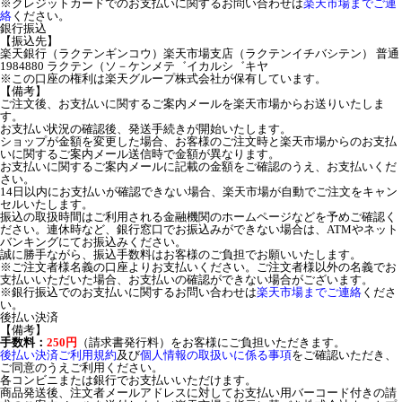
※クレジットカードでのお支払いに関するお問い合わせは
楽天市場までご連
絡
ください。
銀行振込
【振込先】
楽天銀行（ラクテンギンコウ）楽天市場支店（ラクテンイチバシテン） 普通
1984880 ラクテン（ソ－ケンメテ゛イカルシ゛キヤ
※この口座の権利は楽天グループ株式会社が保有しています。
【備考】
ご注文後、お支払いに関するご案内メールを楽天市場からお送りいたしま
す。
お支払い状況の確認後、発送手続きが開始いたします。
ショップが金額を変更した場合、お客様のご注文時と楽天市場からのお支払
いに関するご案内メール送信時で金額が異なります。
お支払いに関するご案内メールに記載の金額をご確認のうえ、お支払いくだ
さい。
14日以内にお支払いが確認できない場合、楽天市場が自動でご注文をキャン
セルいたします。
振込の取扱時間はご利用される金融機関のホームページなどを予めご確認く
ださい。連休時など、銀行窓口でお振込みができない場合は、ATMやネット
バンキングにてお振込みください。
誠に勝手ながら、振込手数料はお客様のご負担でお願いいたします。
※ご注文者様名義の口座よりお支払いください。ご注文者様以外の名義でお
支払いいただいた場合、お支払いの確認ができない場合がございます。
※銀行振込でのお支払いに関するお問い合わせは
楽天市場までご連絡
くださ
い。
後払い決済
【備考】
手数料：
250円
（請求書発行料）をお客様にご負担いただきます。
後払い決済ご利用規約
及び
個人情報の取扱いに係る事項
をご確認いただき、
ご同意のうえご利用ください。
各コンビニまたは銀行でお支払いいただけます。
商品発送後、注文者メールアドレスに対してお支払い用バーコード付きの請