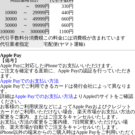
～ 9999円
330円
10000 ～ 29999円
440円
30000 ～ 49999円
660円
50000 ～ 99999円
660円
100000 ～ 300000円
1100円
代引手数料分消費税
この料金には消費税が含まれています
代引業者指定
宅配便(ヤマト運輸)
Apple Pay
【備考】
Apple Payに対応したiPhoneでお支払いいただけます。
ご注文を確定する直前に、Apple Payの認証を行っていただき
ます。
Apple Payでのお支払い方法
Apple Payでご利用できるカードは発行会社によって異なりま
す。
詳細は
Apple Payでのお支払い方法
よりAppleのサイトをご確認
ください。
お客様のご利用状況などによってApple Payおよびクレジット
カードがご利用いただけない場合、楽天市場がお支払い方法の
変更をご案内、またはご注文をキャンセルいたします。
お支払い方法の変更をご案内後、7日間変更いただけない場
合、楽天市場が自動でご注文をキャンセルいたします。
iPhone以外の端末からのご購入時はApple Payをご利用いただく