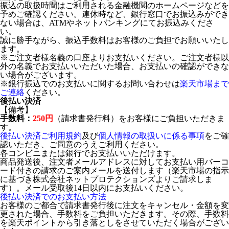
振込の取扱時間はご利用される金融機関のホームページなどを
予めご確認ください。連休時など、銀行窓口でお振込みができ
ない場合は、ATMやネットバンキングにてお振込みくださ
い。
誠に勝手ながら、振込手数料はお客様のご負担でお願いいたし
ます。
※ご注文者様名義の口座よりお支払いください。ご注文者様以
外の名義でお支払いいただいた場合、お支払いの確認ができな
い場合がございます。
※銀行振込でのお支払いに関するお問い合わせは
楽天市場まで
ご連絡
ください。
後払い決済
【備考】
手数料：
250円
（請求書発行料）をお客様にご負担いただきま
す。
後払い決済ご利用規約
及び
個人情報の取扱いに係る事項
をご確
認いただき、ご同意のうえご利用ください。
各コンビニまたは銀行でお支払いいただけます。
商品発送後、注文者メールアドレスに対してお支払い用バーコ
ード付きの請求のご案内メールを送付します（楽天市場の指示
に基づき株式会社ネットプロテクションズよりご請求しま
す）。メール受取後14日以内にお支払いください。
後払い決済でのお支払い方法
お客様のご都合で請求書発行後に注文をキャンセル・金額を変
更された場合、手数料をご負担いただきます。その際、手数料
を楽天ポイントから引き落としをさせていただく場合がござい