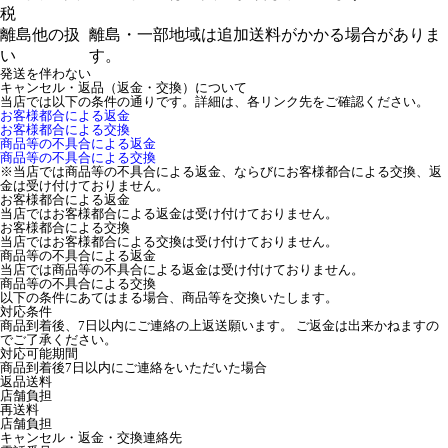
税
離島他の扱
離島・一部地域は追加送料がかかる場合がありま
い
す。
発送を伴わない
キャンセル・返品（返金・交換）について
当店では以下の条件の通りです。詳細は、各リンク先をご確認ください。
お客様都合による返金
お客様都合による交換
商品等の不具合による返金
商品等の不具合による交換
※当店では商品等の不具合による返金、ならびにお客様都合による交換、返
金は受け付けておりません。
お客様都合による返金
当店ではお客様都合による返金は受け付けておりません。
お客様都合による交換
当店ではお客様都合による交換は受け付けておりません。
商品等の不具合による返金
当店では商品等の不具合による返金は受け付けておりません。
商品等の不具合による交換
以下の条件にあてはまる場合、商品等を交換いたします。
対応条件
商品到着後、7日以内にご連絡の上返送願います。 ご返金は出来かねますの
でご了承ください。
対応可能期間
商品到着後7日以内にご連絡をいただいた場合
返品送料
店舗負担
再送料
店舗負担
キャンセル・返金・交換連絡先