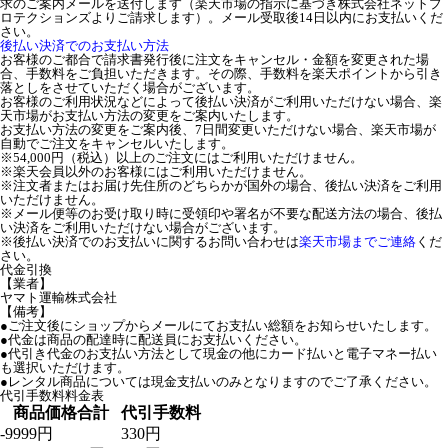
求のご案内メールを送付します（楽天市場の指示に基づき株式会社ネットプ
ロテクションズよりご請求します）。メール受取後14日以内にお支払いくだ
さい。
後払い決済でのお支払い方法
お客様のご都合で請求書発行後に注文をキャンセル・金額を変更された場
合、手数料をご負担いただきます。その際、手数料を楽天ポイントから引き
落としをさせていただく場合がございます。
お客様のご利用状況などによって後払い決済がご利用いただけない場合、楽
天市場がお支払い方法の変更をご案内いたします。
お支払い方法の変更をご案内後、7日間変更いただけない場合、楽天市場が
自動でご注文をキャンセルいたします。
※54,000円（税込）以上のご注文にはご利用いただけません。
※楽天会員以外のお客様にはご利用いただけません。
※注文者またはお届け先住所のどちらかが国外の場合、後払い決済をご利用
いただけません。
※メール便等のお受け取り時に受領印や署名が不要な配送方法の場合、後払
い決済をご利用いただけない場合がございます。
※後払い決済でのお支払いに関するお問い合わせは
楽天市場までご連絡
くだ
さい。
代金引換
【業者】
ヤマト運輸株式会社
【備考】
●ご注文後にショップからメールにてお支払い総額をお知らせいたします。
●代金は商品の配達時に配送員にお支払いください。
●代引き代金のお支払い方法として現金の他にカード払いと電子マネー払い
も選択いただけます。
●レンタル商品については現金支払いのみとなりますのでご了承ください。
代引手数料料金表
商品価格合計
代引手数料
-9999円
330円