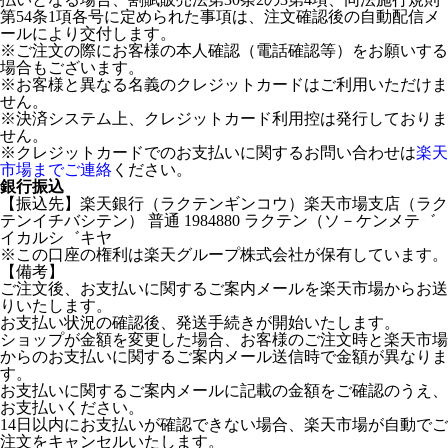
第54条1項各号に定められた事項は、注文確認後の自動配信メ
ールにより交付します。
※ご注文の際にお客様の本人確認（電話確認等）をお願いする
場合もございます。
※お客様と異なる名義のクレジットカードはご利用いただけま
せん。
※決済システム上、クレジットカード利用控は発行しておりま
せん。
※クレジットカードでのお支払いに関するお問い合わせは
楽天
市場までご連絡
ください。
銀行振込
【振込先】楽天銀行（ラクテンギンコウ）楽天市場支店（ラク
テンイチバシテン） 普通 1984880 ラクテン（ソ－ケンメテ゛
イカルシ゛キヤ
※この口座の権利は楽天グループ株式会社が保有しています。
【備考】
ご注文後、お支払いに関するご案内メールを楽天市場からお送
りいたします。
お支払い状況の確認後、発送手続きが開始いたします。
ショップが金額を変更した場合、お客様のご注文時と楽天市場
からのお支払いに関するご案内メール送信時で金額が異なりま
す。
お支払いに関するご案内メールに記載の金額をご確認のうえ、
お支払いください。
14日以内にお支払いが確認できない場合、楽天市場が自動でご
注文をキャンセルいたします。