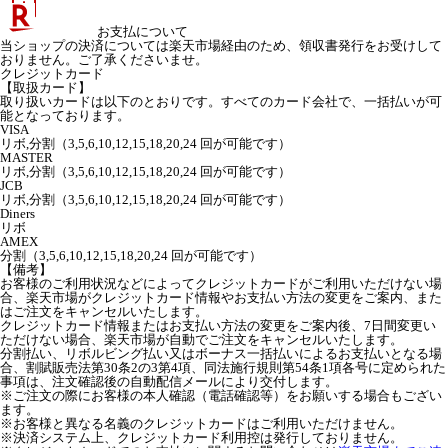
お支払について
当ショップの決済については楽天市場経由のため、領収書発行をお受けして
おりません。ご了承くださいませ。
クレジットカード
【取扱カード】
取り扱いカードは以下のとおりです。すべてのカード会社で、一括払いが可
能となっております。
VISA
リボ,分割（3,5,6,10,12,15,18,20,24 回が可能です）
MASTER
リボ,分割（3,5,6,10,12,15,18,20,24 回が可能です）
JCB
リボ,分割（3,5,6,10,12,15,18,20,24 回が可能です）
Diners
リボ
AMEX
分割（3,5,6,10,12,15,18,20,24 回が可能です）
【備考】
お客様のご利用状況などによってクレジットカードがご利用いただけない場
合、楽天市場がクレジットカード情報やお支払い方法の変更をご案内、また
はご注文をキャンセルいたします。
クレジットカード情報またはお支払い方法の変更をご案内後、7日間変更い
ただけない場合、楽天市場が自動でご注文をキャンセルいたします。
分割払い、リボルビング払い又はボーナス一括払いによるお支払いとなる場
合、割賦販売法第30条2の3第4項、同法施行規則第54条1項各号に定められた
事項は、注文確認後の自動配信メールにより交付します。
※ご注文の際にお客様の本人確認（電話確認等）をお願いする場合もござい
ます。
※お客様と異なる名義のクレジットカードはご利用いただけません。
※決済システム上、クレジットカード利用控は発行しておりません。