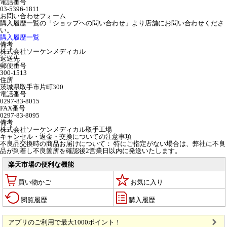
電話番号
03-5396-1811
お問い合わせフォーム
購入履歴一覧の「ショップヘの問い合わせ」より店舗にお問い合わせくださ
い。
購入履歴一覧
備考
株式会社ソーケンメディカル
返送先
郵便番号
300-1513
住所
茨城県取手市片町300
電話番号
0297-83-8015
FAX番号
0297-83-8095
備考
株式会社ソーケンメディカル取手工場
キャンセル・返金・交換についての注意事項
不良品交換時の商品お届けについて： 特にご指定がない場合は、弊社に不良
品が到着し不良箇所を確認後2営業日以内に発送いたします。
楽天市場の便利な機能
買い物かご
お気に入り
閲覧履歴
購入履歴
アプリのご利用で最大1000ポイント！