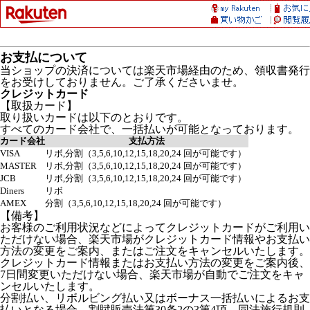
お支払について
当ショップの決済については楽天市場経由のため、領収書発行
をお受けしておりません。ご了承くださいませ。
クレジットカード
【取扱カード】
取り扱いカードは以下のとおりです。
すべてのカード会社で、一括払いが可能となっております。
カード会社
支払方法
VISA
リボ,分割（3,5,6,10,12,15,18,20,24 回が可能です）
MASTER
リボ,分割（3,5,6,10,12,15,18,20,24 回が可能です）
JCB
リボ,分割（3,5,6,10,12,15,18,20,24 回が可能です）
Diners
リボ
AMEX
分割（3,5,6,10,12,15,18,20,24 回が可能です）
【備考】
お客様のご利用状況などによってクレジットカードがご利用い
ただけない場合、楽天市場がクレジットカード情報やお支払い
方法の変更をご案内、またはご注文をキャンセルいたします。
クレジットカード情報またはお支払い方法の変更をご案内後、
7日間変更いただけない場合、楽天市場が自動でご注文をキャ
ンセルいたします。
分割払い、リボルビング払い又はボーナス一括払いによるお支
払いとなる場合、割賦販売法第30条2の3第4項、同法施行規則