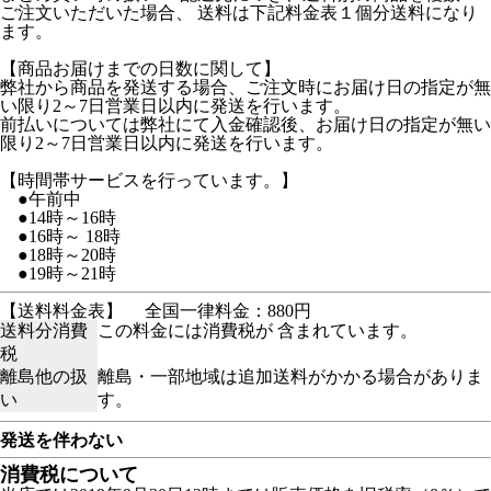
ご注文いただいた場合、 送料は下記料金表１個分送料になり
ます。
【商品お届けまでの日数に関して】
弊社から商品を発送する場合、ご注文時にお届け日の指定が無
い限り2～7日営業日以内に発送を行います。
前払いについては弊社にて入金確認後、お届け日の指定が無い
限り2～7日営業日以内に発送を行います。
【時間帯サービスを行っています。】
●午前中
●14時～16時
●16時～ 18時
●18時～20時
●19時～21時
【送料料金表】
全国一律料金：880円
送料分消費
この料金には消費税が 含まれています。
税
離島他の扱
離島・一部地域は追加送料がかかる場合がありま
い
す。
発送を伴わない
消費税について