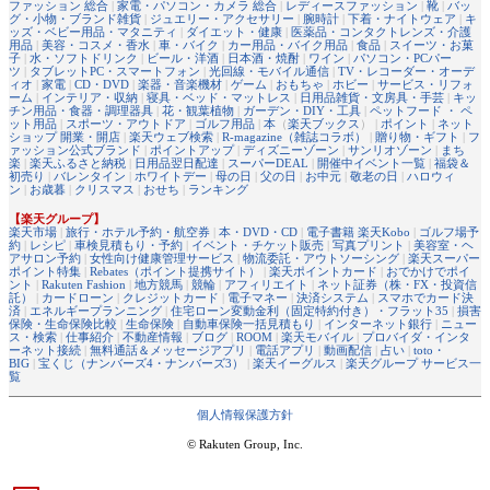
ファッション 総合
|
家電・パソコン・カメラ 総合
|
レディースファッション
|
靴
|
バッ
グ・小物・ブランド雑貨
|
ジュエリー・アクセサリー
|
腕時計
|
下着・ナイトウェア
|
キ
ッズ・ベビー用品・マタニティ
|
ダイエット・健康
|
医薬品・コンタクトレンズ・介護
用品
|
美容・コスメ・香水
|
車・バイク
|
カー用品・バイク用品
|
食品
|
スイーツ・お菓
子
|
水・ソフトドリンク
|
ビール・洋酒
|
日本酒・焼酎
|
ワイン
|
パソコン・PCパー
ツ
|
タブレットPC・スマートフォン
|
光回線・モバイル通信
|
TV・レコーダー・オーデ
ィオ
|
家電
|
CD・DVD
|
楽器・音楽機材
|
ゲーム
|
おもちゃ
|
ホビー
|
サービス・リフォ
ーム
|
インテリア・収納
|
寝具・ベッド・マットレス
|
日用品雑貨・文房具・手芸
|
キッ
チン用品・食器・調理器具
|
花・観葉植物
|
ガーデン・DIY・工具
|
ペットフード ・ ペ
ット用品
|
スポーツ・アウトドア
|
ゴルフ用品
|
本
（
楽天ブックス
） |
ポイント
|
ネット
ショップ 開業・開店
|
楽天ウェブ検索
|
R-magazine（雑誌コラボ）
|
贈り物・ギフト
|
フ
ァッション公式ブランド
|
ポイントアップ
|
ディズニーゾーン
|
サンリオゾーン
|
まち
楽
|
楽天ふるさと納税
|
日用品翌日配達
|
スーパーDEAL
|
開催中イベント一覧
|
福袋＆
初売り
|
バレンタイン
|
ホワイトデー
|
母の日
|
父の日
|
お中元
|
敬老の日
|
ハロウィ
ン
|
お歳暮
|
クリスマス
|
おせち
|
ランキング
【楽天グループ】
楽天市場
|
旅行・ホテル予約・航空券
|
本・DVD・CD
|
電子書籍 楽天Kobo
|
ゴルフ場予
約
|
レシピ
|
車検見積もり・予約
|
イベント・チケット販売
|
写真プリント
|
美容室・ヘ
アサロン予約
|
女性向け健康管理サービス
|
物流委託・アウトソーシング
|
楽天スーパー
ポイント特集
|
Rebates（ポイント提携サイト）
|
楽天ポイントカード
|
おでかけでポイ
ント
|
Rakuten Fashion
|
地方競馬
|
競輪
|
アフィリエイト
|
ネット証券（株・FX・投資信
託）
|
カードローン
|
クレジットカード
|
電子マネー
|
決済システム
|
スマホでカード決
済
|
エネルギープランニング
|
住宅ローン変動金利（固定特約付き）・フラット35
|
損害
保険・生命保険比較
|
生命保険
|
自動車保険一括見積もり
|
インターネット銀行
|
ニュー
ス・検索
|
仕事紹介
|
不動産情報
|
ブログ
|
ROOM
|
楽天モバイル
|
プロバイダ・インタ
ーネット接続
|
無料通話＆メッセージアプリ
|
電話アプリ
|
動画配信
|
占い
|
toto・
BIG
|
宝くじ（ナンバーズ4・ナンバーズ3）
|
楽天イーグルス
|
楽天グループ サービス一
覧
個人情報保護方針
© Rakuten Group, Inc.