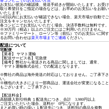
各コンビニでのお支払い方法
お支払い状況の確認後、発送手続きが開始いたします。お受け
取り希望日をご指定の場合などは、お早めのお支払いをお願い
いたします。
14日以内にお支払いが確認できない場合、楽天市場が自動でご
注文をキャンセルいたします。
各コンビニでお支払いいただく場合、決済手数料は無料です。
※30万円（税込）以上のご注文にはご利用いただけません。
※ファミリーマート、ローソン等（前払）でのお支払いに関す
るお問い合わせは
楽天市場までご連絡
ください。
配送について
宅配便
【業者】 ヤマト運輸
【配送サービス名】宅急便
【備考】弊社から発送される商品に関しましては、通常、
「ヤマト運輸株式会社」での配送となります。
※弊社の商品は海外発送の対応はしておりません。ご了承下さ
い。
※梱包の大きさにより一部商品は、運送会社が変更になること
もございます。ご了承下さい。
【配送料金】
高額購入割引特典 １配送先につき、合計 3,980円以上
ご注文いただいた場合、送料が 0円になります。
まとめ買い時の扱い １配送先につき、送料別の商品を複数