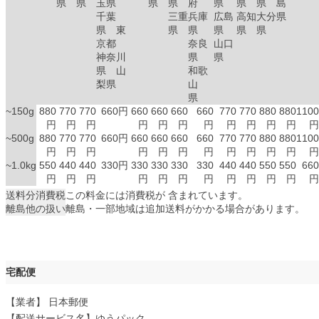
県
県
玉県
県
県
府
県
県
県
島
千葉
三重
兵庫
広島
高知
大分
県
県 東
県
県
県
県
県
京都
奈良
山口
神奈川
県
県
県 山
和歌
梨県
山
県
~150g
880
770
770
660円
660
660
660
660
770
770
880
880
1100
円
円
円
円
円
円
円
円
円
円
円
円
~500g
880
770
770
660円
660
660
660
660
770
770
880
880
1100
円
円
円
円
円
円
円
円
円
円
円
円
~1.0kg
550
440
440
330円
330
330
330
330
440
440
550
550
660
円
円
円
円
円
円
円
円
円
円
円
円
送料分消費税
この料金には消費税が 含まれています。
離島他の扱い
離島・一部地域は追加送料がかかる場合があります。
宅配便
【業者】 日本郵便
【配送サービス名】ゆうパック