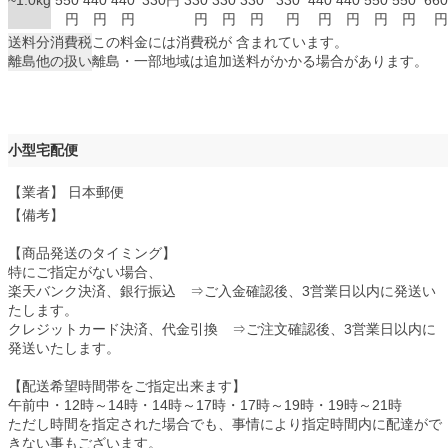
~1.0kg
550
440
440
330円
330
330
330
330
440
440
550
550
660
円
円
円
円
円
円
円
円
円
円
円
円
送料分消費税
この料金には消費税が 含まれています。
離島他の扱い
離島・一部地域は追加送料がかかる場合があります。
小型宅配便
【業者】 日本郵便
【備考】
【商品発送のタイミング】
特にご指定がない場合、
楽天バンク決済、銀行振込 ⇒ご入金確認後、3営業日以内に発送い
たします。
クレジットカード決済、代金引換 ⇒ご注文確認後、3営業日以内に
発送いたします。
【配送希望時間帯をご指定出来ます】
午前中・12時～14時・14時～17時・17時～19時・19時～21時
ただし時間を指定された場合でも、事情により指定時間内に配達がで
きない事もございます。