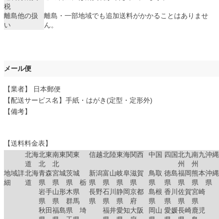
税
離島他の扱
離島・一部地域でも追加送料がかかることはありませ
い
ん。
メール便
【業者】 日本郵便
【配送サービス名】手紙・はがき(定型・定形外)
【備考】
【送料料金表】
北海
北東
南東
関東
信越
北陸
東海
関西
中国
四国
北九
南九
沖縄
道
北
北
州
州
地域詳
北海
青森
宮城
茨城
新潟
富山
岐阜
滋賀
鳥取
徳島
福岡
熊本
沖縄
細
道
県
県
県 栃
県
県
県
県
県
県
県
県
県
岩手
山形
木県
長野
石川
静岡
京都
島根
香川
佐賀
宮崎
県
県
群馬
県
県
県
府
県
県
県
県
秋田
福島
県 埼
福井
愛知
大阪
岡山
愛媛
長崎
鹿児