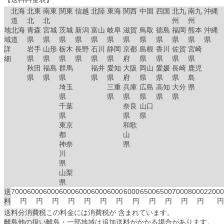
北海
北東
南東
関東
信越
北陸
東海
関西
中国
四国
北九
南九
沖縄
道
北
北
州
州
地
北海
青森
宮城
茨城
新潟
富山
岐阜
滋賀
鳥取
徳島
福岡
熊本
沖縄
域
道
県
県
県
県
県
県
県
県
県
県
県
県
詳
岩手
山形
栃木
長野
石川
静岡
京都
島根
香川
佐賀
宮崎
細
県
県
県
県
県
県
府
県
県
県
県
秋田
福島
群馬
福井
愛知
大阪
岡山
愛媛
長崎
鹿児
県
県
県
県
県
府
県
県
県
島
埼玉
三重
兵庫
広島
高知
大分
県
県
県
県
県
県
県
千葉
奈良
山口
県
県
県
東京
和歌
都
山
神奈
県
川
県
山梨
県
送
7000
6000
6000
6000
6000
6000
6000
6000
6500
6500
7000
8000
22000
料
円
円
円
円
円
円
円
円
円
円
円
円
円
送料分消費税
この料金には消費税が 含まれています。
離島他の扱い
離島・一部地域は追加送料がかかる場合があります。