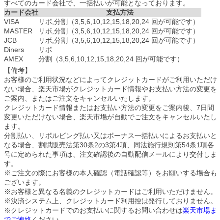
すべてのカード会社で、一括払いが可能となっております。
カード会社
支払方法
VISA
リボ,分割（3,5,6,10,12,15,18,20,24 回が可能です）
MASTER
リボ,分割（3,5,6,10,12,15,18,20,24 回が可能です）
JCB
リボ,分割（3,5,6,10,12,15,18,20,24 回が可能です）
Diners
リボ
AMEX
分割（3,5,6,10,12,15,18,20,24 回が可能です）
【備考】
お客様のご利用状況などによってクレジットカードがご利用いただけ
ない場合、楽天市場がクレジットカード情報やお支払い方法の変更を
ご案内、またはご注文をキャンセルいたします。
クレジットカード情報またはお支払い方法の変更をご案内後、7日間
変更いただけない場合、楽天市場が自動でご注文をキャンセルいたし
ます。
分割払い、リボルビング払い又はボーナス一括払いによるお支払いと
なる場合、割賦販売法第30条2の3第4項、同法施行規則第54条1項各
号に定められた事項は、注文確認後の自動配信メールにより交付しま
す。
※ご注文の際にお客様の本人確認（電話確認等）をお願いする場合も
ございます。
※お客様と異なる名義のクレジットカードはご利用いただけません。
※決済システム上、クレジットカード利用控は発行しておりません。
※クレジットカードでのお支払いに関するお問い合わせは
楽天市場ま
でご連絡
ください。