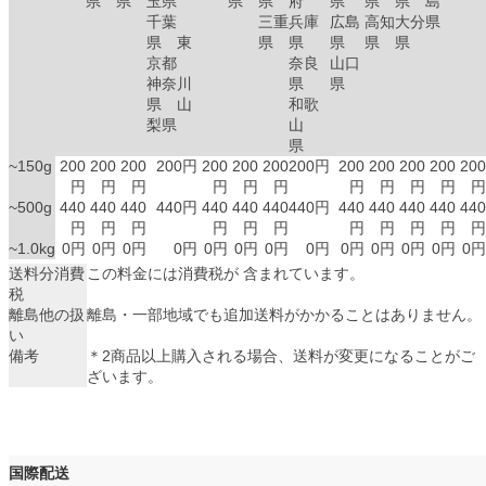
県
県
玉県
県
県
府
県
県
県
島
千葉
三重
兵庫
広島
高知
大分
県
県 東
県
県
県
県
県
京都
奈良
山口
神奈川
県
県
県 山
和歌
梨県
山
県
~150g
200
200
200
200円
200
200
200
200円
200
200
200
200
200
円
円
円
円
円
円
円
円
円
円
円
~500g
440
440
440
440円
440
440
440
440円
440
440
440
440
440
円
円
円
円
円
円
円
円
円
円
円
~1.0kg
0円
0円
0円
0円
0円
0円
0円
0円
0円
0円
0円
0円
0円
送料分消費
この料金には消費税が 含まれています。
税
離島他の扱
離島・一部地域でも追加送料がかかることはありません。
い
備考
＊2商品以上購入される場合、送料が変更になることがご
ざいます。
国際配送