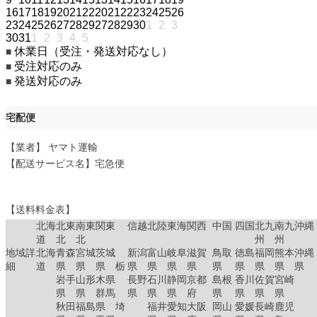
16
17
18
19
20
21
22
20
21
22
23
24
25
26
23
24
25
26
27
28
29
27
28
29
30
1
2
3
30
31
1
2
3
4
5
休業日（受注・発送対応なし）
■
受注対応のみ
■
発送対応のみ
■
宅配便
【業者】 ヤマト運輸
【配送サービス名】宅急便
【送料料金表】
北海
北東
南東
関東
信越
北陸
東海
関西
中国
四国
北九
南九
沖縄
道
北
北
州
州
地域詳
北海
青森
宮城
茨城
新潟
富山
岐阜
滋賀
鳥取
徳島
福岡
熊本
沖縄
細
道
県
県
県 栃
県
県
県
県
県
県
県
県
県
岩手
山形
木県
長野
石川
静岡
京都
島根
香川
佐賀
宮崎
県
県
群馬
県
県
県
府
県
県
県
県
秋田
福島
県 埼
福井
愛知
大阪
岡山
愛媛
長崎
鹿児