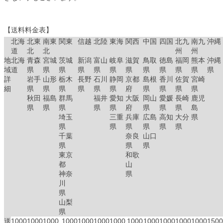
【送料料金表】
北海
北東
南東
関東
信越
北陸
東海
関西
中国
四国
北九
南九
沖縄
道
北
北
州
州
地
北海
青森
宮城
茨城
新潟
富山
岐阜
滋賀
鳥取
徳島
福岡
熊本
沖縄
域
道
県
県
県
県
県
県
県
県
県
県
県
県
詳
岩手
山形
栃木
長野
石川
静岡
京都
島根
香川
佐賀
宮崎
細
県
県
県
県
県
県
府
県
県
県
県
秋田
福島
群馬
福井
愛知
大阪
岡山
愛媛
長崎
鹿児
県
県
県
県
県
府
県
県
県
島
埼玉
三重
兵庫
広島
高知
大分
県
県
県
県
県
県
県
千葉
奈良
山口
県
県
県
東京
和歌
都
山
神奈
県
川
県
山梨
県
送
1000
1000
1000
1000
1000
1000
1000
1000
1000
1000
1000
1000
1500