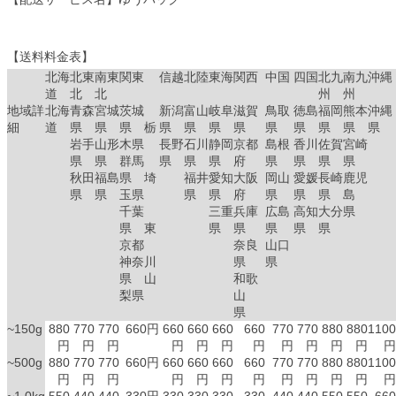
【送料料金表】
北海
北東
南東
関東
信越
北陸
東海
関西
中国
四国
北九
南九
沖縄
道
北
北
州
州
地域詳
北海
青森
宮城
茨城
新潟
富山
岐阜
滋賀
鳥取
徳島
福岡
熊本
沖縄
細
道
県
県
県 栃
県
県
県
県
県
県
県
県
県
岩手
山形
木県
長野
石川
静岡
京都
島根
香川
佐賀
宮崎
県
県
群馬
県
県
県
府
県
県
県
県
秋田
福島
県 埼
福井
愛知
大阪
岡山
愛媛
長崎
鹿児
県
県
玉県
県
県
府
県
県
県
島
千葉
三重
兵庫
広島
高知
大分
県
県 東
県
県
県
県
県
京都
奈良
山口
神奈川
県
県
県 山
和歌
梨県
山
県
~150g
880
770
770
660円
660
660
660
660
770
770
880
880
1100
円
円
円
円
円
円
円
円
円
円
円
円
~500g
880
770
770
660円
660
660
660
660
770
770
880
880
1100
円
円
円
円
円
円
円
円
円
円
円
円