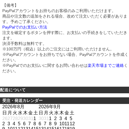
【備考】
PayPalアカウントをお持ちのお客様のみご利用いただけます。
商品や注文数の追加をされる場合、改めて注文いただく必要がありま
す。予めご了承ください。
PayPalでのお支払い方法
注文を確定するボタンを押す際に、お支払いの手続きをしていただき
ます。
決済手数料は無料です。
※100万円（税込）以上のご注文にはご利用いただけません。
※PayPalアカウントをお持ちでない場合、PayPalアカウントを作成く
ださい。
※PayPalでのお支払いに関するお問い合わせは
楽天市場までご連絡
く
ださい。
配送について
受注・発送カレンダー
2026年8月
2026年9月
日
月
火
水
木
金
土
日
月
火
水
木
金
土
26
27
28
29
30
31
1
30
31
1
2
3
4
5
2
3
4
5
6
7
8
6
7
8
9
10
11
12
9
10
11
12
13
14
15
13
14
15
16
17
18
19