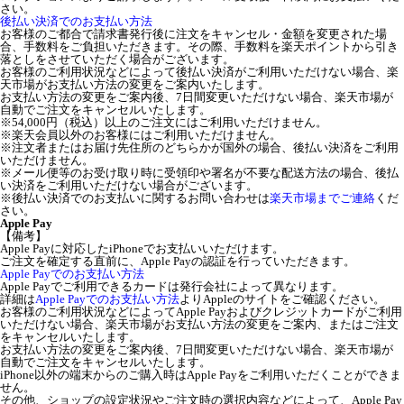
さい。
後払い決済でのお支払い方法
お客様のご都合で請求書発行後に注文をキャンセル・金額を変更された場
合、手数料をご負担いただきます。その際、手数料を楽天ポイントから引き
落としをさせていただく場合がございます。
お客様のご利用状況などによって後払い決済がご利用いただけない場合、楽
天市場がお支払い方法の変更をご案内いたします。
お支払い方法の変更をご案内後、7日間変更いただけない場合、楽天市場が
自動でご注文をキャンセルいたします。
※54,000円（税込）以上のご注文にはご利用いただけません。
※楽天会員以外のお客様にはご利用いただけません。
※注文者またはお届け先住所のどちらかが国外の場合、後払い決済をご利用
いただけません。
※メール便等のお受け取り時に受領印や署名が不要な配送方法の場合、後払
い決済をご利用いただけない場合がございます。
※後払い決済でのお支払いに関するお問い合わせは
楽天市場までご連絡
くだ
さい。
Apple Pay
【備考】
Apple Payに対応したiPhoneでお支払いいただけます。
ご注文を確定する直前に、Apple Payの認証を行っていただきます。
Apple Payでのお支払い方法
Apple Payでご利用できるカードは発行会社によって異なります。
詳細は
Apple Payでのお支払い方法
よりAppleのサイトをご確認ください。
お客様のご利用状況などによってApple Payおよびクレジットカードがご利用
いただけない場合、楽天市場がお支払い方法の変更をご案内、またはご注文
をキャンセルいたします。
お支払い方法の変更をご案内後、7日間変更いただけない場合、楽天市場が
自動でご注文をキャンセルいたします。
iPhone以外の端末からのご購入時はApple Payをご利用いただくことができま
せん。
その他、ショップの設定状況やご注文時の選択内容などによって、Apple Pay