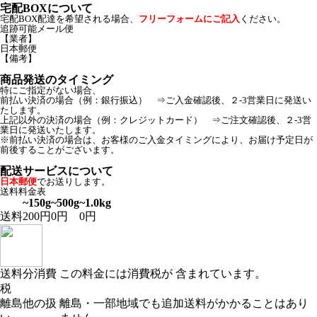
宅配BOXについて
宅配BOX配達を希望される場合、
フリーフォームにご記入
ください。
追跡可能メール便
【業者】
日本郵便
【備考】
商品発送のタイミング
特にご指定がない場合、
前払い決済の場合（例：銀行振込） ⇒ご入金確認後、２-3営業日に発送い
たします。
上記以外の決済の場合（例：クレジットカード） ⇒ご注文確認後、２-3営
業日に発送いたします。
※前払い決済の場合は、お客様のご入金タイミングにより、お届け予定日が
前後することがございます。
配送サービスについて
日本郵便
でお送りします。
送料料金表
~150g
~500g
~1.0kg
送料
200円
0円
0円
送料分消費
この料金には消費税が 含まれています。
税
離島他の扱
離島・一部地域でも追加送料がかかることはあり