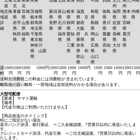
北海
北東
南東
関東
信越
北陸
東海
関西
中国
四国
北九
南九
沖縄
道
北
北
州
州
地
北海
青森
宮城
茨城県
新潟
富山
岐阜
滋賀
鳥取
徳島
福岡
熊本
沖縄
域
道
県
県
栃木県
県
県
県
県 京
県
県
県
県
県
詳
岩手
山形
群馬県
長野
石川
静岡
都府
島根
香川
佐賀
宮崎
細
県
県
埼玉県
県
県
県
大阪
県
県
県
県
秋田
福島
千葉県
福井
愛知
府 兵
岡山
愛媛
長崎
鹿児
県
県
東京都
県
県
庫県
県
県
県
島
神奈川
三重
奈良
広島
高知
大分
県
県 山梨
県
県 和
県
県
県
県
歌山
山口
県
県
送
1000
1000
1000
1000円
1000
1000
1000
1000円
1000
1000
1000
1000
1500
円
円
円
円
円
円
円
円
円
円
円
料
送料分消費税
この料金には消費税が 含まれています。
離島他の扱い
離島・一部地域は追加送料がかかる場合があります。
大型宅配便
【業者】 ヤマト運輸
【備考】
【代金引換はご利用いただけません】
【商品発送のタイミング】
特にご指定がない場合、
楽天バンク決済、銀行振込 ⇒ご入金確認後、7営業日以内に発送いたしま
す。
クレジットカード決済、代金引換 ⇒ご注文確認後、7営業日以内に発送い
たします。