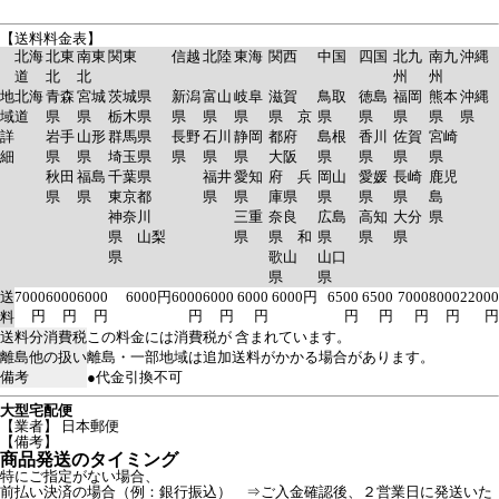
【送料料金表】
北海
北東
南東
関東
信越
北陸
東海
関西
中国
四国
北九
南九
沖縄
道
北
北
州
州
地
北海
青森
宮城
茨城県
新潟
富山
岐阜
滋賀
鳥取
徳島
福岡
熊本
沖縄
域
道
県
県
栃木県
県
県
県
県 京
県
県
県
県
県
詳
岩手
山形
群馬県
長野
石川
静岡
都府
島根
香川
佐賀
宮崎
細
県
県
埼玉県
県
県
県
大阪
県
県
県
県
秋田
福島
千葉県
福井
愛知
府 兵
岡山
愛媛
長崎
鹿児
県
県
東京都
県
県
庫県
県
県
県
島
神奈川
三重
奈良
広島
高知
大分
県
県 山梨
県
県 和
県
県
県
県
歌山
山口
県
県
送
7000
6000
6000
6000円
6000
6000
6000
6000円
6500
6500
7000
8000
22000
円
円
円
円
円
円
円
円
円
円
円
料
送料分消費税
この料金には消費税が 含まれています。
離島他の扱い
離島・一部地域は追加送料がかかる場合があります。
備考
●代金引換不可
大型宅配便
【業者】 日本郵便
【備考】
商品発送のタイミング
特にご指定がない場合、
前払い決済の場合（例：銀行振込） ⇒ご入金確認後、２営業日に発送いた