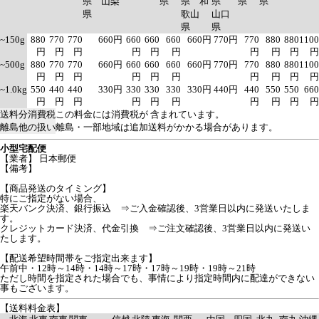
県 山梨
県
県 和
県
県
県
県
歌山
山口
県
県
~150g
880
770
770
660円
660
660
660
660円
770円
770
880
880
1100
円
円
円
円
円
円
円
円
円
円
~500g
880
770
770
660円
660
660
660
660円
770円
770
880
880
1100
円
円
円
円
円
円
円
円
円
円
~1.0kg
550
440
440
330円
330
330
330
330円
440円
440
550
550
660
円
円
円
円
円
円
円
円
円
円
送料分消費税
この料金には消費税が 含まれています。
離島他の扱い
離島・一部地域は追加送料がかかる場合があります。
小型宅配便
【業者】 日本郵便
【備考】
【商品発送のタイミング】
特にご指定がない場合、
楽天バンク決済、銀行振込 ⇒ご入金確認後、3営業日以内に発送いたしま
す。
クレジットカード決済、代金引換 ⇒ご注文確認後、3営業日以内に発送い
たします。
【配送希望時間帯をご指定出来ます】
午前中・12時～14時・14時～17時・17時～19時・19時～21時
ただし時間を指定された場合でも、事情により指定時間内に配達ができない
事もございます。
【送料料金表】