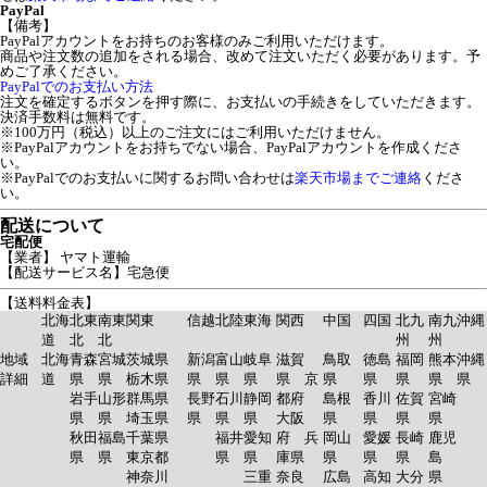
PayPal
【備考】
PayPalアカウントをお持ちのお客様のみご利用いただけます。
商品や注文数の追加をされる場合、改めて注文いただく必要があります。予
めご了承ください。
PayPalでのお支払い方法
注文を確定するボタンを押す際に、お支払いの手続きをしていただきます。
決済手数料は無料です。
※100万円（税込）以上のご注文にはご利用いただけません。
※PayPalアカウントをお持ちでない場合、PayPalアカウントを作成くださ
い。
※PayPalでのお支払いに関するお問い合わせは
楽天市場までご連絡
くださ
い。
配送について
宅配便
【業者】 ヤマト運輸
【配送サービス名】宅急便
【送料料金表】
北海
北東
南東
関東
信越
北陸
東海
関西
中国
四国
北九
南九
沖縄
道
北
北
州
州
地域
北海
青森
宮城
茨城県
新潟
富山
岐阜
滋賀
鳥取
徳島
福岡
熊本
沖縄
詳細
道
県
県
栃木県
県
県
県
県 京
県
県
県
県
県
岩手
山形
群馬県
長野
石川
静岡
都府
島根
香川
佐賀
宮崎
県
県
埼玉県
県
県
県
大阪
県
県
県
県
秋田
福島
千葉県
福井
愛知
府 兵
岡山
愛媛
長崎
鹿児
県
県
東京都
県
県
庫県
県
県
県
島
神奈川
三重
奈良
広島
高知
大分
県