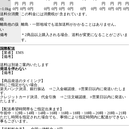
円
円
円
円
円
円
円
円
円
円
~1.0kg
0円
0円
0円
0円
0円
0円
0円
0円
0円
0円
0円
0円
0円
送料分消費
この料金には消費税が 含まれています。
税
離島他の扱
離島・一部地域でも追加送料がかかることはありません。
い
備考
＊2商品以上購入される場合、送料が変更になることがございま
す。
国際配送
【業者】 EMS
【備考】
送料は別途ご案内いたします
発送を伴わない
【備考】
【商品発送のタイミング】
特にご指定がない場合、
楽天バンク決済、銀行振込 ⇒ご入金確認後、○営業日以内に発送いたしま
す。
クレジットカード決済、代金引換 ⇒ご注文確認後、○営業日以内に発送い
たします。
【配送希望時間帯をご指定出来ます】
午前中・12時～14時・14時～16時・16時～18時・18時～20時・20時～21時
ただし時間を指定された場合でも、事情により指定時間内に配達ができない
事もございます。