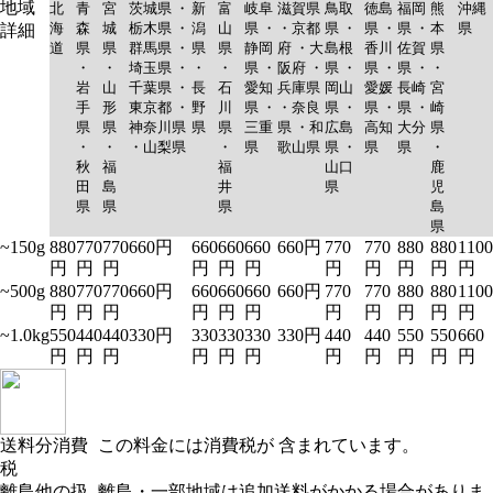
地域
北
青
宮
茨城県 ・
新
富
岐阜
滋賀県
鳥取
徳島
福岡
熊
沖縄
海
森
城
栃木県 ・
潟
山
県 ・
・京都
県 ・
県 ・
県 ・
本
県
詳細
道
県
県
群馬県 ・
県
県
静岡
府 ・大
島根
香川
佐賀
県
・
・
埼玉県 ・
・
・
県 ・
阪府 ・
県 ・
県 ・
県 ・
・
岩
山
千葉県 ・
長
石
愛知
兵庫県
岡山
愛媛
長崎
宮
手
形
東京都 ・
野
川
県 ・
・奈良
県 ・
県 ・
県 ・
崎
県
県
神奈川県
県
県
三重
県 ・和
広島
高知
大分
県
・
・
・山梨県
・
県
歌山県
県 ・
県
県
・
秋
福
福
山口
鹿
田
島
井
県
児
県
県
県
島
県
~150g
880
770
770
660円
660
660
660
660円
770
770
880
880
1100
円
円
円
円
円
円
円
円
円
円
円
~500g
880
770
770
660円
660
660
660
660円
770
770
880
880
1100
円
円
円
円
円
円
円
円
円
円
円
~1.0kg
550
440
440
330円
330
330
330
330円
440
440
550
550
660
円
円
円
円
円
円
円
円
円
円
円
送料分消費
この料金には消費税が 含まれています。
税
離島他の扱
離島・一部地域は追加送料がかかる場合がありま