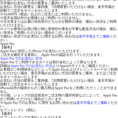
天市場がお支払い方法の変更をご案内いたします。
お支払い方法の変更をご案内後、7日間変更いただけない場合、楽天市場が
自動でご注文をキャンセルいたします。
※54,000円（税込）以上のご注文にはご利用いただけません。
※楽天会員以外のお客様にはご利用いただけません。
※注文者またはお届け先住所のどちらかが国外の場合、後払い決済をご利用
いただけません。
※メール便等のお受け取り時に受領印や署名が不要な配送方法の場合、後払
い決済をご利用いただけない場合がございます。
※後払い決済でのお支払いに関するお問い合わせは
楽天市場までご連絡
くだ
さい。
Apple Pay
【備考】
Apple Payに対応したiPhoneでお支払いいただけます。
ご注文を確定する直前に、Apple Payの認証を行っていただきます。
Apple Payでのお支払い方法
Apple Payでご利用できるカードは発行会社によって異なります。
詳細は
Apple Payでのお支払い方法
よりAppleのサイトをご確認ください。
お客様のご利用状況などによってApple Payおよびクレジットカードがご利用
いただけない場合、楽天市場がお支払い方法の変更をご案内、またはご注文
をキャンセルいたします。
お支払い方法の変更をご案内後、7日間変更いただけない場合、楽天市場が
自動でご注文をキャンセルいたします。
iPhone以外の端末からのご購入時はApple Payをご利用いただくことができま
せん。
その他、ショップの設定状況やご注文時の選択内容などによって、Apple Pay
がご利用いただけない場合がございます。
※Apple Payでのお支払いに関するお問い合わせは
楽天市場までご連絡
くださ
い。
セブンイレブン（前払）
【備考】
セブンイレブンでお支払いいただけます。