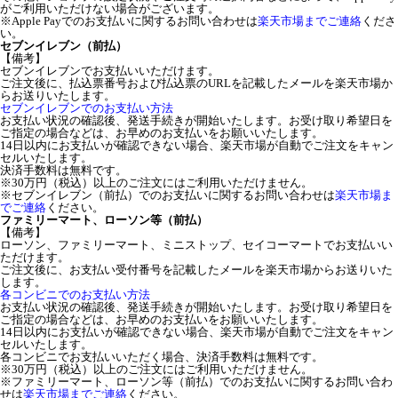
がご利用いただけない場合がございます。
※Apple Payでのお支払いに関するお問い合わせは
楽天市場までご連絡
くださ
い。
セブンイレブン（前払）
【備考】
セブンイレブンでお支払いいただけます。
ご注文後に、払込票番号および払込票のURLを記載したメールを楽天市場か
らお送りいたします。
セブンイレブンでのお支払い方法
お支払い状況の確認後、発送手続きが開始いたします。お受け取り希望日を
ご指定の場合などは、お早めのお支払いをお願いいたします。
14日以内にお支払いが確認できない場合、楽天市場が自動でご注文をキャン
セルいたします。
決済手数料は無料です。
※30万円（税込）以上のご注文にはご利用いただけません。
※セブンイレブン（前払）でのお支払いに関するお問い合わせは
楽天市場ま
でご連絡
ください。
ファミリーマート、ローソン等（前払）
【備考】
ローソン、ファミリーマート、ミニストップ、セイコーマートでお支払いい
ただけます。
ご注文後に、お支払い受付番号を記載したメールを楽天市場からお送りいた
します。
各コンビニでのお支払い方法
お支払い状況の確認後、発送手続きが開始いたします。お受け取り希望日を
ご指定の場合などは、お早めのお支払いをお願いいたします。
14日以内にお支払いが確認できない場合、楽天市場が自動でご注文をキャン
セルいたします。
各コンビニでお支払いいただく場合、決済手数料は無料です。
※30万円（税込）以上のご注文にはご利用いただけません。
※ファミリーマート、ローソン等（前払）でのお支払いに関するお問い合わ
せは
楽天市場までご連絡
ください。