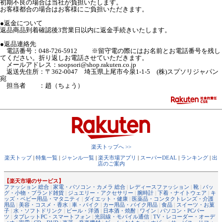
初期不良の場合は当社が負担いたします。
お客様都合の場合はお客様にご負担いただきます。
●返金について
返品商品到着確認後3営業日以内に返金手続きいたします。
●返品連絡先
電話番号：048-726-5912 ※留守電の際にはお名前とお電話番号を残し
てください。折り返しお電話させていただきます。
メールアドレス：soopsori@shop.rakuten.co.jp
返送先住所：〒362-0047 埼玉県上尾市今泉1-1-5 (株)スプソリジャパン
宛
担当者 ：趙（ちょう）
楽天トップへ >>
楽天トップ
|
特集一覧
|
ジャンル一覧
|
楽天市場アプリ
|
スーパーDEAL
|
ランキング
|
出
店のご案内
【楽天市場のサービス】
ファッション 総合
|
家電・パソコン・カメラ 総合
|
レディースファッション
|
靴
|
バッ
グ・小物・ブランド雑貨
|
ジュエリー・アクセサリー
|
腕時計
|
下着・ナイトウェア
|
キ
ッズ・ベビー用品・マタニティ
|
ダイエット・健康
|
医薬品・コンタクトレンズ・介護
用品
|
美容・コスメ・香水
|
車・バイク
|
カー用品・バイク用品
|
食品
|
スイーツ・お菓
子
|
水・ソフトドリンク
|
ビール・洋酒
|
日本酒・焼酎
|
ワイン
|
パソコン・PCパー
ツ
|
タブレットPC・スマートフォン
|
光回線・モバイル通信
|
TV・レコーダー・オーデ