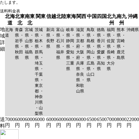
たします。
送料料金表
北海
北東
南東
関東
信越
北陸
東海
関西
中国
四国
北九
南九
沖縄
道
北
北
州
州
地
北海
青森
宮城
茨城
新潟
富山
岐阜
滋賀
鳥取
徳島
福岡
熊本
沖縄県
道
県 ・
県 ・
県 ・
県 ・
県 ・
県 ・
県 ・
県 ・
県 ・
県 ・
県 ・
域
岩手
山形
栃木
長野
石川
静岡
京都
島根
香川
佐賀
宮崎
詳
県 ・
県 ・
県 ・
県
県 ・
県 ・
府 ・
県 ・
県 ・
県 ・
県 ・
細
秋田
福島
群馬
福井
愛知
大阪
岡山
愛媛
長崎
鹿児
県
県
県 ・
県
県 ・
府 ・
県 ・
県 ・
県 ・
島県
埼玉
三重
兵庫
広島
高知
大分
県 ・
県
県 ・
県 ・
県
県
千葉
奈良
山口
県 ・
県 ・
県
東京
和歌
都 ・
山県
神奈
川県
・山
梨県
送
7000
6000
6000
6000
6000
6000
6000
6000
6500
6500
7000
8000
22000
円
円
円
円
円
円
円
円
円
円
円
円
円
料