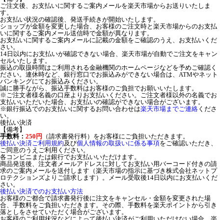
ご注文後、お支払いに関するご案内メールを楽天市場からお送りいたしま
す。
お支払い状況の確認後、発送手続きが開始いたします。
ショップが金額を変更した場合、お客様のご注文時と楽天市場からのお支払
いに関するご案内メール送信時で金額が異なります。
お支払いに関するご案内メールに記載の金額をご確認のうえ、お支払いくだ
さい。
14日以内にお支払いが確認できない場合、楽天市場が自動でご注文をキャン
セルいたします。
振込の取扱時間はご利用される金融機関のホームページなどを予めご確認く
ださい。連休時など、銀行窓口でお振込みができない場合は、ATMやネット
バンキングにてお振込みください。
誠に勝手ながら、振込手数料はお客様のご負担でお願いいたします。
※ご注文者様名義の口座よりお支払いください。ご注文者様以外の名義でお
支払いいただいた場合、お支払いの確認ができない場合がございます。
※銀行振込でのお支払いに関するお問い合わせは
楽天市場までご連絡
くださ
い。
後払い決済
【備考】
手数料：
250円
（請求書発行料）をお客様にご負担いただきます。
後払い決済ご利用規約
及び
個人情報の取扱いに係る事項
をご確認いただき、
ご同意のうえご利用ください。
各コンビニまたは銀行でお支払いいただけます。
商品発送後、注文者メールアドレスに対してお支払い用バーコード付きの請
求のご案内メールを送付します（楽天市場の指示に基づき株式会社ネットプ
ロテクションズよりご請求します）。メール受取後14日以内にお支払いくだ
さい。
後払い決済でのお支払い方法
お客様のご都合で請求書発行後に注文をキャンセル・金額を変更された場
合、手数料をご負担いただきます。その際、手数料を楽天ポイントから引き
落としをさせていただく場合がございます。
お客様のご利用状況などによって後払い決済がご利用いただけない場合、楽