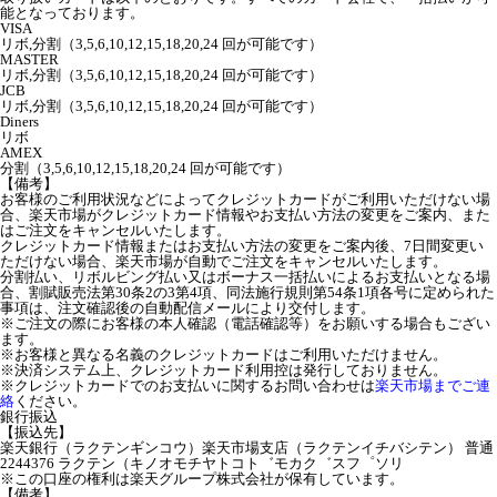
能となっております。
VISA
リボ,分割（3,5,6,10,12,15,18,20,24 回が可能です）
MASTER
リボ,分割（3,5,6,10,12,15,18,20,24 回が可能です）
JCB
リボ,分割（3,5,6,10,12,15,18,20,24 回が可能です）
Diners
リボ
AMEX
分割（3,5,6,10,12,15,18,20,24 回が可能です）
【備考】
お客様のご利用状況などによってクレジットカードがご利用いただけない場
合、楽天市場がクレジットカード情報やお支払い方法の変更をご案内、また
はご注文をキャンセルいたします。
クレジットカード情報またはお支払い方法の変更をご案内後、7日間変更い
ただけない場合、楽天市場が自動でご注文をキャンセルいたします。
分割払い、リボルビング払い又はボーナス一括払いによるお支払いとなる場
合、割賦販売法第30条2の3第4項、同法施行規則第54条1項各号に定められた
事項は、注文確認後の自動配信メールにより交付します。
※ご注文の際にお客様の本人確認（電話確認等）をお願いする場合もござい
ます。
※お客様と異なる名義のクレジットカードはご利用いただけません。
※決済システム上、クレジットカード利用控は発行しておりません。
※クレジットカードでのお支払いに関するお問い合わせは
楽天市場までご連
絡
ください。
銀行振込
【振込先】
楽天銀行（ラクテンギンコウ）楽天市場支店（ラクテンイチバシテン） 普通
2244376 ラクテン（キノオモチヤトコト゛モカク゛スフ゜ソリ
※この口座の権利は楽天グループ株式会社が保有しています。
【備考】