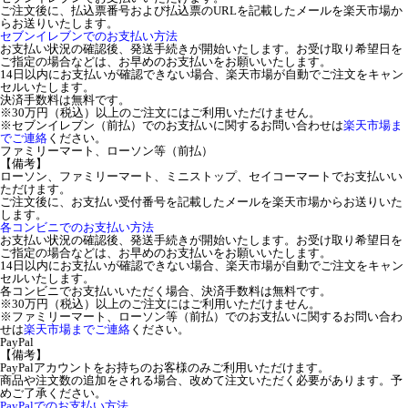
ご注文後に、払込票番号および払込票のURLを記載したメールを楽天市場か
らお送りいたします。
セブンイレブンでのお支払い方法
お支払い状況の確認後、発送手続きが開始いたします。お受け取り希望日を
ご指定の場合などは、お早めのお支払いをお願いいたします。
14日以内にお支払いが確認できない場合、楽天市場が自動でご注文をキャン
セルいたします。
決済手数料は無料です。
※30万円（税込）以上のご注文にはご利用いただけません。
※セブンイレブン（前払）でのお支払いに関するお問い合わせは
楽天市場ま
でご連絡
ください。
ファミリーマート、ローソン等（前払）
【備考】
ローソン、ファミリーマート、ミニストップ、セイコーマートでお支払いい
ただけます。
ご注文後に、お支払い受付番号を記載したメールを楽天市場からお送りいた
します。
各コンビニでのお支払い方法
お支払い状況の確認後、発送手続きが開始いたします。お受け取り希望日を
ご指定の場合などは、お早めのお支払いをお願いいたします。
14日以内にお支払いが確認できない場合、楽天市場が自動でご注文をキャン
セルいたします。
各コンビニでお支払いいただく場合、決済手数料は無料です。
※30万円（税込）以上のご注文にはご利用いただけません。
※ファミリーマート、ローソン等（前払）でのお支払いに関するお問い合わ
せは
楽天市場までご連絡
ください。
PayPal
【備考】
PayPalアカウントをお持ちのお客様のみご利用いただけます。
商品や注文数の追加をされる場合、改めて注文いただく必要があります。予
めご了承ください。
PayPalでのお支払い方法