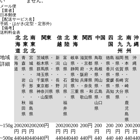
い
ません。
メール便
【業者】
日本郵便
【配送サービス名】
手紙・はがき(定型・定形外)
【備考】
送料料金表
北
北
南
関東
信
北
東
関西
中国
四
北
南
沖
海
東
東
越
陸
海
国
九
九
縄
道
北
北
州
州
地域
北
青
宮
茨城県 ・
新
富
岐阜
滋賀県
鳥取
徳島
福岡
熊
沖
海
森
城
栃木県 ・
潟
山
県 ・
・京都
県 ・
県 ・
県 ・
本
縄
詳細
道
県
県
群馬県 ・
県
県
静岡
府 ・大
島根
香川
佐賀
県
県
・
・
埼玉県 ・
・
・
県 ・
阪府 ・
県 ・
県 ・
県 ・
・
岩
山
千葉県 ・
長
石
愛知
兵庫県
岡山
愛媛
長崎
宮
手
形
東京都 ・
野
川
県 ・
・奈良
県 ・
県 ・
県 ・
崎
県
県
神奈川県
県
県
三重
県 ・和
広島
高知
大分
県
・
・
・山梨県
・
県
歌山県
県 ・
県
県
・
秋
福
福
山口
鹿
田
島
井
県
児
県
県
県
島
県
~150g
200
200
200
200円
200
200
200
200円
200
200
200
200
200
円
円
円
円
円
円
円
円
円
円
円
~500g
440
440
440
440円
440
440
440
440円
440
440
440
440
440