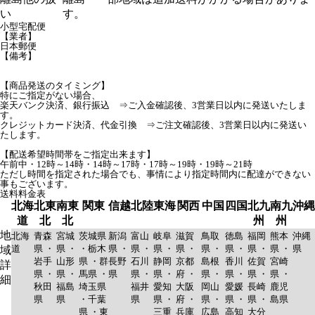
い
す。
小型宅配便
【業者】
日本郵便
【備考】
【商品発送のタイミング】
特にご指定がない場合、
楽天バンク決済、銀行振込 ⇒ご入金確認後、3営業日以内に発送いたしま
す。
クレジットカード決済、代金引換 ⇒ご注文確認後、3営業日以内に発送い
たします。
【配送希望時間帯をご指定出来ます】
午前中・12時～14時・14時～17時・17時～19時・19時～21時
ただし時間を指定された場合でも、事情により指定時間内に配達ができない
事もございます。
送料料金表
北海
北東
南東
関東
信越
北陸
東海
関西
中国
四国
北九
南九
沖縄
道
北
北
州
州
地
北海
青森
宮城
茨城県
新潟
富山
岐阜
滋賀
鳥取
徳島
福岡
熊本
沖縄
道
県 ・
県 ・
・栃木
県 ・
県 ・
県 ・
県 ・
県 ・
県 ・
県 ・
県 ・
県
域
岩手
山形
県 ・群
長野
石川
静岡
京都
島根
香川
佐賀
宮崎
詳
県 ・
県 ・
馬県 ・
県
県 ・
県 ・
府 ・
県 ・
県 ・
県 ・
県 ・
細
秋田
福島
埼玉県
福井
愛知
大阪
岡山
愛媛
長崎
鹿児
県
県
・千葉
県
県 ・
府 ・
県 ・
県 ・
県 ・
島県
県 ・東
三重
兵庫
広島
高知
大分