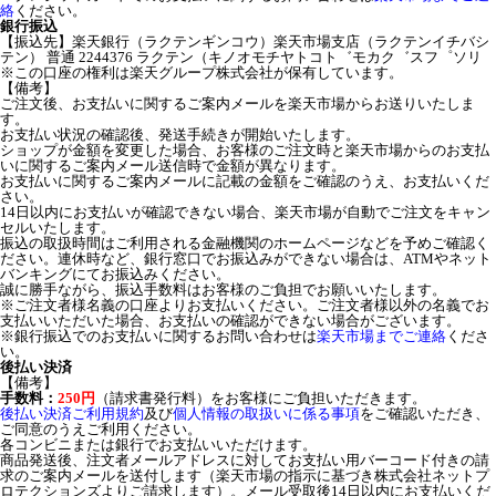
絡
ください。
銀行振込
【振込先】楽天銀行（ラクテンギンコウ）楽天市場支店（ラクテンイチバシ
テン） 普通 2244376 ラクテン（キノオモチヤトコト゛モカク゛スフ゜ソリ
※この口座の権利は楽天グループ株式会社が保有しています。
【備考】
ご注文後、お支払いに関するご案内メールを楽天市場からお送りいたしま
す。
お支払い状況の確認後、発送手続きが開始いたします。
ショップが金額を変更した場合、お客様のご注文時と楽天市場からのお支払
いに関するご案内メール送信時で金額が異なります。
お支払いに関するご案内メールに記載の金額をご確認のうえ、お支払いくだ
さい。
14日以内にお支払いが確認できない場合、楽天市場が自動でご注文をキャン
セルいたします。
振込の取扱時間はご利用される金融機関のホームページなどを予めご確認く
ださい。連休時など、銀行窓口でお振込みができない場合は、ATMやネット
バンキングにてお振込みください。
誠に勝手ながら、振込手数料はお客様のご負担でお願いいたします。
※ご注文者様名義の口座よりお支払いください。ご注文者様以外の名義でお
支払いいただいた場合、お支払いの確認ができない場合がございます。
※銀行振込でのお支払いに関するお問い合わせは
楽天市場までご連絡
くださ
い。
後払い決済
【備考】
手数料：
250円
（請求書発行料）をお客様にご負担いただきます。
後払い決済ご利用規約
及び
個人情報の取扱いに係る事項
をご確認いただき、
ご同意のうえご利用ください。
各コンビニまたは銀行でお支払いいただけます。
商品発送後、注文者メールアドレスに対してお支払い用バーコード付きの請
求のご案内メールを送付します（楽天市場の指示に基づき株式会社ネットプ
ロテクションズよりご請求します）。メール受取後14日以内にお支払いくだ