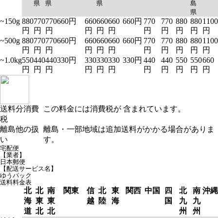
県
県
県
島
県
~150g
880
770
770
660円
660
660
660
660円
770
770
880
880
1100
円
円
円
円
円
円
円
円
円
円
円
~500g
880
770
770
660円
660
660
660
660円
770
770
880
880
1100
円
円
円
円
円
円
円
円
円
円
円
~1.0kg
550
440
440
330円
330
330
330
330円
440
440
550
550
660
円
円
円
円
円
円
円
円
円
円
円
送料分消費
この料金には消費税が 含まれています。
税
離島他の扱
離島・一部地域は追加送料がかかる場合がありま
い
す。
宅配便
【業者】
日本郵便
【配送サービス名】
ゆうパック
送料料金表
北
北
南
関東
信
北
東
関西
中国
四
北
南
沖縄
海
東
東
越
陸
海
国
九
九
道
北
北
州
州