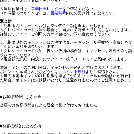
商品、あす楽ご注文はキャンセル不可。
※当店休業日は、
営業日カレンダー
をご確認ください。
※お電話でのキャンセルは、
営業時間
内での受け付けとなります。
返金額
上記期限内のキャンセルはお支払代金全額を返金いたします。
※クレジットカード決済の場合は、当店にて請求の取り消しをいたします。
詳細については、ご利用のカード会社へお問い合わせください。
上記期限以外のキャンセルはご注文代金からキャンセル手数料（実費）を差
し引いた金額を返金いたします。
※クレジットカード決済、後払い決済の場合は、キャンセル手数料のみを請
求させていただきます。
※返金額の詳細（内訳）については、後日メールにてご案内いたします。
通常ポイントのご利用分は、キャンセル手続きと同時に返還されます。
ポイントが返還されたかどうかは、
ポイント履歴
よりご確認下さい。
※期間限定ポイントの利用期限を過ぎてからキャンセルや金額修正が行われ
た場合、ポイントは失効扱いとなり、返還されませんのでご注意ください。
■
お客様都合による返金
当店ではお客様都合による返金は受け付けておりません。
■
お客様都合による交換