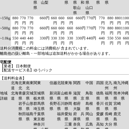
県 山梨
県
県 和
県
県
県
県
歌山
山口
県
県
~150g
880
770
770
660円
660
660
660
660円
770円
770
880
880
1100
円
円
円
円
円
円
円
円
円
円
~500g
880
770
770
660円
660
660
660
660円
770円
770
880
880
1100
円
円
円
円
円
円
円
円
円
円
~1.0kg
550
440
440
330円
330
330
330
330円
440円
440
550
550
660
円
円
円
円
円
円
円
円
円
円
送料分消費税
この料金には消費税が 含まれています。
離島他の扱い
離島・一部地域は追加送料がかかる場合があります。
宅配便
【業者】 日本郵便
【配送サービス名】ゆうパック
【送料料金表】
北海
北東
南東
関東
信越
北陸
東海
関西
中国
四国
北九
南九
沖縄
道
北
北
州
州
地域
北海
青森
宮城
茨城県
新潟
富山
岐阜
滋賀
鳥取
徳島
福岡
熊本
沖縄
詳細
道
県
県
栃木県
県
県
県
県 京
県
県
県
県
県
岩手
山形
群馬県
長野
石川
静岡
都府
島根
香川
佐賀
宮崎
県
県
埼玉県
県
県
県
大阪
県
県
県
県
秋田
福島
千葉県
福井
愛知
府 兵
岡山
愛媛
長崎
鹿児
県
県
東京都
県
県
庫県
県
県
県
島
神奈川
三重
奈良
広島
高知
大分
県