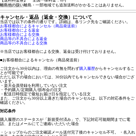
【送料料金表】
全国一律料金：0円
離島他の扱い
離島・一部地域でも追加送料がかかることはありません。
キャンセル・返品（返金・交換）について
当店では以下の条件の通りです。詳細は、各リンク先をご確認ください。
お客様都合によるキャンセル（商品発送前）
お客様都合による返金
お客様都合による交換
商品等の不具合による返金
商品等の不具合による交換
※当店ではお客様都合による交換、返金は受け付けておりません。
■
お客様都合によるキャンセル（商品発送前）
ご注文から30分以内は、理由の有無を問わず
購入履歴
からキャンセルするこ
とが可能です。
ただし以下の場合においては、30分以内でもキャンセルできない場合がござ
います。
・楽天会員登録を利用していない注文
・予約購入/定期購入/頒布会の注文
・配送日時指定で最短お届け日を指定している注文
また、ご注文から30分以上過ぎた場合のキャンセルは、以下の対応条件をご
確認ください。
対応条件
購入履歴のステータスが「新規受付済み」で、下記対応可能期間までに電
話、またはメールにてご連絡いただいた場合
・ショップからのご注文確認メール送付完了後のキャンセル不可。 ・名入れ