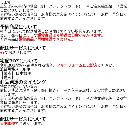
します。
上記以外の決済の場合（例：クレジットカード） ⇒ご注文確認後、２営業
日に発送いたします。
※前払い決済の場合は、お客様のご入金タイミングにより、お届け予定日が
前後することがございます。
予約商品について
発売日によって配送希望日にお届けできない場合があります。
また、発売日によって
通常商品より発送に日数がかかります。
予約商品は
通常商品と同梱発送できません。
配送サービスについて
●●
でお送りします。
宅配BOXについて
宅配BOX配達を希望される場合、
フリーフォームにご記入
ください。
追跡可能メール便
【業者】 日本郵便
【備考】
商品発送のタイミング
特にご指定がない場合、
前払い決済の場合（例：銀行振込） ⇒ご入金確認後、２-3営業日に発送い
たします。
上記以外の決済の場合（例：クレジットカード） ⇒ご注文確認後、２-3営
業日に発送いたします。
※前払い決済の場合は、お客様のご入金タイミングにより、お届け予定日が
前後することがございます。
配送サービスについて
日本郵便
でお送りします。