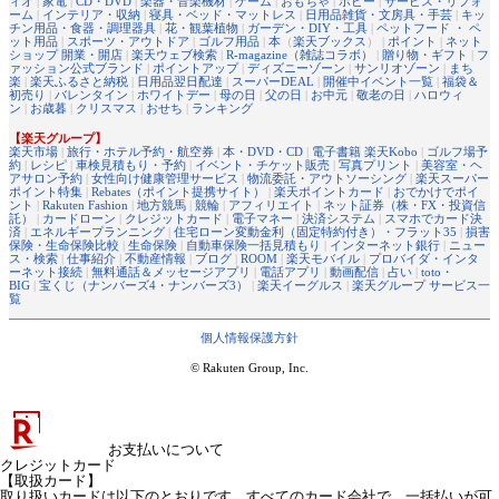
ィオ
|
家電
|
CD・DVD
|
楽器・音楽機材
|
ゲーム
|
おもちゃ
|
ホビー
|
サービス・リフォ
ーム
|
インテリア・収納
|
寝具・ベッド・マットレス
|
日用品雑貨・文房具・手芸
|
キッ
チン用品・食器・調理器具
|
花・観葉植物
|
ガーデン・DIY・工具
|
ペットフード ・ ペ
ット用品
|
スポーツ・アウトドア
|
ゴルフ用品
|
本
（
楽天ブックス
） |
ポイント
|
ネット
ショップ 開業・開店
|
楽天ウェブ検索
|
R-magazine（雑誌コラボ）
|
贈り物・ギフト
|
フ
ァッション公式ブランド
|
ポイントアップ
|
ディズニーゾーン
|
サンリオゾーン
|
まち
楽
|
楽天ふるさと納税
|
日用品翌日配達
|
スーパーDEAL
|
開催中イベント一覧
|
福袋＆
初売り
|
バレンタイン
|
ホワイトデー
|
母の日
|
父の日
|
お中元
|
敬老の日
|
ハロウィ
ン
|
お歳暮
|
クリスマス
|
おせち
|
ランキング
【楽天グループ】
楽天市場
|
旅行・ホテル予約・航空券
|
本・DVD・CD
|
電子書籍 楽天Kobo
|
ゴルフ場予
約
|
レシピ
|
車検見積もり・予約
|
イベント・チケット販売
|
写真プリント
|
美容室・ヘ
アサロン予約
|
女性向け健康管理サービス
|
物流委託・アウトソーシング
|
楽天スーパー
ポイント特集
|
Rebates（ポイント提携サイト）
|
楽天ポイントカード
|
おでかけでポイ
ント
|
Rakuten Fashion
|
地方競馬
|
競輪
|
アフィリエイト
|
ネット証券（株・FX・投資信
託）
|
カードローン
|
クレジットカード
|
電子マネー
|
決済システム
|
スマホでカード決
済
|
エネルギープランニング
|
住宅ローン変動金利（固定特約付き）・フラット35
|
損害
保険・生命保険比較
|
生命保険
|
自動車保険一括見積もり
|
インターネット銀行
|
ニュー
ス・検索
|
仕事紹介
|
不動産情報
|
ブログ
|
ROOM
|
楽天モバイル
|
プロバイダ・インタ
ーネット接続
|
無料通話＆メッセージアプリ
|
電話アプリ
|
動画配信
|
占い
|
toto・
BIG
|
宝くじ（ナンバーズ4・ナンバーズ3）
|
楽天イーグルス
|
楽天グループ サービス一
覧
個人情報保護方針
© Rakuten Group, Inc.
お支払いについて
クレジットカード
【取扱カード】
取り扱いカードは以下のとおりです。すべてのカード会社で、一括払いが可