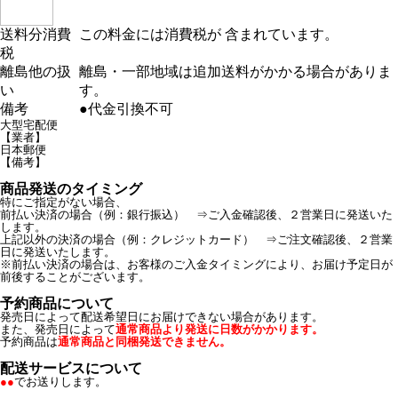
送料分消費
この料金には消費税が 含まれています。
税
離島他の扱
離島・一部地域は追加送料がかかる場合がありま
い
す。
備考
●代金引換不可
大型宅配便
【業者】
日本郵便
【備考】
商品発送のタイミング
特にご指定がない場合、
前払い決済の場合（例：銀行振込） ⇒ご入金確認後、２営業日に発送いた
します。
上記以外の決済の場合（例：クレジットカード） ⇒ご注文確認後、２営業
日に発送いたします。
※前払い決済の場合は、お客様のご入金タイミングにより、お届け予定日が
前後することがございます。
予約商品について
発売日によって配送希望日にお届けできない場合があります。
また、発売日によって
通常商品より発送に日数がかかります。
予約商品は
通常商品と同梱発送できません。
配送サービスについて
●●
でお送りします。