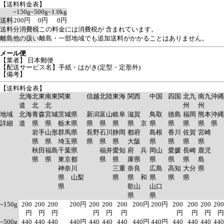
【送料料金表】
~150g
~500g
~1.0kg
送料
200円
0円
0円
送料分消費税
この料金には消費税が 含まれています。
離島他の扱い
離島・一部地域でも追加送料がかかることはありません。
メール便
【業者】 日本郵便
【配送サービス名】手紙・はがき(定型・定形外)
【備考】
【送料料金表】
北海
北東
南東
関東
信越
北陸
東海
関西
中国
四国
北九
南九
沖縄
道
北
北
州
州
地域
北海
青森
宮城
茨城県
新潟
富山
岐阜
滋賀
鳥取
徳島
福岡
熊本
沖縄
詳細
道
県
県
栃木県
県
県
県
県 京
県
県
県
県
県
岩手
山形
群馬県
長野
石川
静岡
都府
島根
香川
佐賀
宮崎
県
県
埼玉県
県
県
県
大阪
県
県
県
県
秋田
福島
千葉県
福井
愛知
府 兵
岡山
愛媛
長崎
鹿児
県
県
東京都
県
県
庫県
県
県
県
島
神奈川
三重
奈良
広島
高知
大分
県
県 山梨
県
県 和
県
県
県
県
歌山
山口
県
県
~150g
200
200
200
200円
200
200
200
200円
200円
200
200
200
200
円
円
円
円
円
円
円
円
円
円
~500g
440
440
440
440円
440
440
440
440円
440円
440
440
440
440