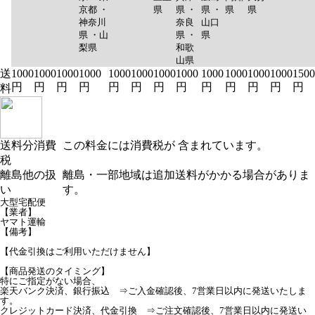
京都 ・
県
県 ・
県 ・
県
県
神奈川
奈良
山口
県 ・山
県 ・
県
梨県
和歌
山県
送
1000
1000
1000
1000
1000
1000
1000
1000
1000
1000
1000
1000
1500
円
円
円
円
円
円
円
円
円
円
円
円
円
料
送料分消費
この料金には消費税が 含まれています。
税
離島他の扱
離島・一部地域は追加送料がかかる場合がありま
い
す。
大型宅配便
【業者】
ヤマト運輸
【備考】
【代金引換はご利用いただけません】
【商品発送のタイミング】
特にご指定がない場合、
楽天バンク決済、銀行振込 ⇒ご入金確認後、7営業日以内に発送いたしま
す。
クレジットカード決済、代金引換 ⇒ご注文確認後、7営業日以内に発送い