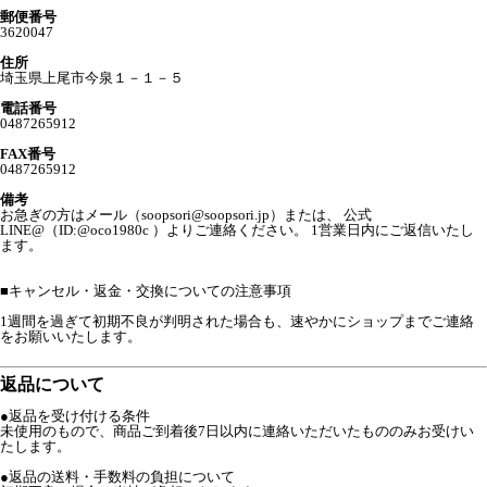
郵便番号
3620047
住所
埼玉県上尾市今泉１－１－５
電話番号
0487265912
FAX番号
0487265912
備考
お急ぎの方はメール（soopsori@soopsori.jp）または、 公式
LINE@（ID:@oco1980c ）よりご連絡ください。 1営業日内にご返信いたし
ます。
■
キャンセル・返金・交換についての注意事項
1週間を過ぎて初期不良が判明された場合も、速やかにショップまでご連絡
をお願いいたします。
返品について
●返品を受け付ける条件
未使用のもので、商品ご到着後7日以内に連絡いただいたもののみお受けい
たします。
●返品の送料・手数料の負担について