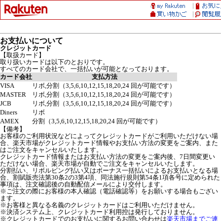
お支払いについて
クレジットカード
【取扱カード】
取り扱いカードは以下のとおりです。
すべてのカード会社で、一括払いが可能となっております。
カード会社
支払方法
VISA
リボ,分割（3,5,6,10,12,15,18,20,24 回が可能です）
MASTER
リボ,分割（3,5,6,10,12,15,18,20,24 回が可能です）
JCB
リボ,分割（3,5,6,10,12,15,18,20,24 回が可能です）
Diners
リボ
AMEX
分割（3,5,6,10,12,15,18,20,24 回が可能です）
【備考】
お客様のご利用状況などによってクレジットカードがご利用いただけない場
合、楽天市場がクレジットカード情報やお支払い方法の変更をご案内、また
はご注文をキャンセルいたします。
クレジットカード情報またはお支払い方法の変更をご案内後、7日間変更い
ただけない場合、楽天市場が自動でご注文をキャンセルいたします。
分割払い、リボルビング払い又はボーナス一括払いによるお支払いとなる場
合、割賦販売法第30条2の3第4項、同法施行規則第54条1項各号に定められた
事項は、注文確認後の自動配信メールにより交付します。
※ご注文の際にお客様の本人確認（電話確認等）をお願いする場合もござい
ます。
※お客様と異なる名義のクレジットカードはご利用いただけません。
※決済システム上、クレジットカード利用控は発行しておりません。
※クレジットカードでのお支払いに関するお問い合わせは
楽天市場までご連