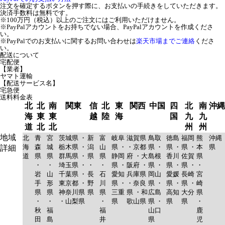
注文を確定するボタンを押す際に、お支払いの手続きをしていただきます。
決済手数料は無料です。
※100万円（税込）以上のご注文にはご利用いただけません。
※PayPalアカウントをお持ちでない場合、PayPalアカウントを作成くださ
い。
※PayPalでのお支払いに関するお問い合わせは
楽天市場までご連絡
くださ
い。
配送について
宅配便
【業者】
ヤマト運輸
【配送サービス名】
宅急便
送料料金表
北
北
南
関東
信
北
東
関西
中国
四
北
南
沖縄
海
東
東
越
陸
海
国
九
九
道
北
北
州
州
地域
北
青
宮
茨城県 ・
新
富
岐阜
滋賀県
鳥取
徳島
福岡
熊
沖縄
海
森
城
栃木県 ・
潟
山
県 ・
・京都
県 ・
県 ・
県 ・
本
県
詳細
道
県
県
群馬県 ・
県
県
静岡
府 ・大
島根
香川
佐賀
県
・
・
埼玉県 ・
・
・
県 ・
阪府 ・
県 ・
県 ・
県 ・
・
岩
山
千葉県 ・
長
石
愛知
兵庫県
岡山
愛媛
長崎
宮
手
形
東京都 ・
野
川
県 ・
・奈良
県 ・
県 ・
県 ・
崎
県
県
神奈川県
県
県
三重
県 ・和
広島
高知
大分
県
・
・
・山梨県
・
県
歌山県
県 ・
県
県
・
秋
福
福
山口
鹿
田
島
井
県
児