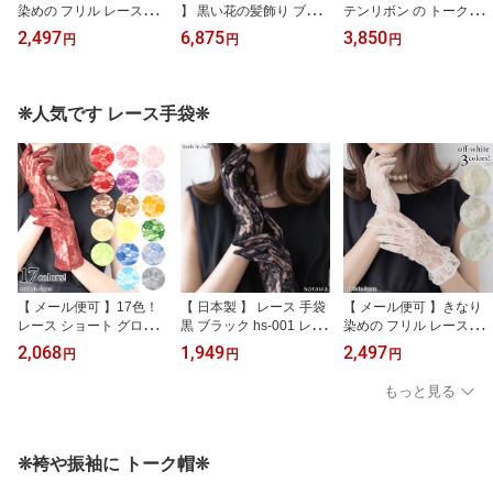
染めの フリル レースグ
】 黒い花の髪飾り ブラ
テンリボン の トーク帽
ローブ 生成 日本製 hs-00
ックフラワー の ヘッド
黒 ブラック 日本製 so02
2,497
6,875
3,850
円
円
円
7s 手袋 ブライダルグロ
ドレス 髪飾り 黒 ブラッ
9 ヘッドドレス トークハ
ーブ ウェディンググロー
ク 日本製 sbtk013 ヘアア
ット カクテルハット 帽
ブ ロリータ レースの手
クセサリー 成人式 卒業
子 ミニトーク帽 ヘアア
袋 レース手袋 レース パ
式 ヘアクリップ 黒い花
クセサリー ブライダル
❊人気です レース手袋❊
ーティー用グローブ ホワ
スワロフスキー パール
成人式 卒業式 前撮り 振
イト オフホワイト 白 生
卒業式髪飾り 成人式髪飾
袖 袴 リボン 卒業式髪飾
成り 成人式 卒業式 振袖
り チュール髪飾り 黒一
り 成人式髪飾り チュー
袴 コスプレ 新婦 結婚式
色 ブライダル 振袖 袴 花
ル
【 メール便可 】17色！
【 日本製 】 レース 手袋
【 メール便可 】きなり
レース ショート グロー
黒 ブラック hs-001 レー
染めの フリル レースグ
ブ カラー 日本製 hs002
スの手袋 レース手袋 レ
ローブ 生成 日本製 hs-00
2,068
1,949
2,497
円
円
円
手袋 色 発表会 レースの
ースグローブ パーティー
7s 手袋 ブライダルグロ
手袋 レースグローブ レ
用グローブ フォーマル
ーブ ウェディンググロー
もっと見る
ース手袋 赤 青 緑 ベージ
冠婚葬祭 ロリータ ウェ
ブ ロリータ レースの手
ュ 紫 黄色 ピンク グレー
ディンググローブ 喪服
袋 レース手袋 レース パ
水色 ブルー ベージュ レ
パーティー用 成人式 卒
ーティー用グローブ ホワ
ッド 茶色 コスプレ ロリ
業式 振袖 袴 和装 コスプ
イト オフホワイト 白 生
❊袴や振袖に トーク帽❊
ータ
レ フリルなし
成り 成人式 卒業式 振袖