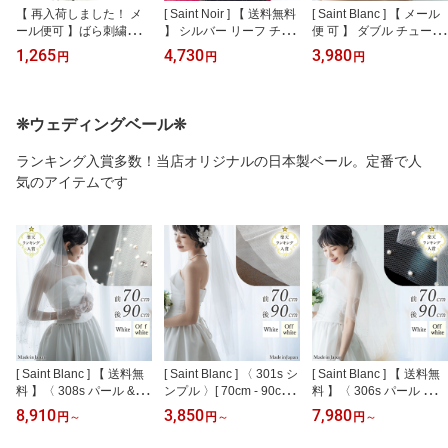
【 再入荷しました！ メ
[ Saint Noir ] 【 送料無料
[ Saint Blanc ] 【 メール
ール便可 】ばら刺繍入り
】 シルバー リーフ チェ
便 可 】 ダブル チュール
黒の タオル ハンカチ ブ
ーンヘアアクセサリー と
ラインストーン付き ホワ
1,265
4,730
3,980
円
円
円
ラック フォーマル 黒 sr0
ビジューUピン 5点セッ
イト ヘッドドレス 白 日
1b 黒いハンカチ 葬儀 お
ト 日本製 sbtk25 髪飾り
本製 sb001w ベール ヘア
葬式 黒一色 ばら 薔薇 バ
キラキラ ゴージャス パ
アクセサリー 髪飾り ブ
ラ ローズ レース セレモ
ーティー 成人式 前撮り
ライダル ウェディング
❊ウェディングベール❊
ニーハンカチ
和装 ブライダル 揺れる
結婚式 披露宴 ベリーシ
ボタニカル 葉 両サイド
ョートベール 成人式 卒
ランキング入賞多数！当店オリジナルの日本製ベール。定番で人
和装 一つ結び
業式 ブライダルヘアアク
気のアイテムです
セサリー チュール
[ Saint Blanc ] 【 送料無
[ Saint Blanc ] 〈 301s シ
[ Saint Blanc ] 【 送料無
料 】〈 308s パール & ス
ンプル 〉[ 70cm - 90cm ]
料 】〈 306s パール 〉[ 7
ワロフスキー 〉[ 70cm -
フェイスアップベール コ
0cm - 90cm ] 裾パール フ
8,910
3,850
7,980
円
～
円
～
円
～
90cm ] 裾パール スワロ
ーム付き ホワイト オフ
ェイスアップベール コー
フェイスアップベール コ
ホワイト 白 日本製 ウェ
ム付き ホワイト オフホ