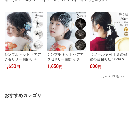
葉っぱのピンやチュールをプラスでヘアスタイルがぐっと華やか！
シンプル ネット ヘアア
シンプル ネット ヘアア
【 メール便 可 】金の紐
クセサリー 髪飾り チュ
クセサリー 髪飾り チュ
銀の紐 飾り紐 50cm oh-3
ール ブラック 黒 日本製
ール ホワイト 白 日本製
14-50 成人式 卒業式 ア
1,650
1,650
600
円
～
円
～
円
oh-309b 成人式 卒業式
oh-309w 成人式 卒業式
レンジ ヘアクリップ ち
アレンジ ヘアクリップ
アレンジ ヘアクリップ
ょい足し ちょい足しアイ
もっと見る
ちょい足し ちょい足しア
ちょい足し ちょい足しア
テム 結婚式 前撮り 振袖
イテム ヘッドドレス チ
イテム ヘッドドレス チ
袴 卒業式髪飾り 成人式
ュールリボン クリップ
ュールリボン クリップ
髪飾り 金 銀 ゴールド シ
あり / なし 結婚式 前撮り
あり / なし 結婚式 前撮り
ルバー 紐のみ 紐だけ ひ
おすすめカテゴリ
振袖 袴 卒業式髪飾り 成
振袖 袴 卒業式髪飾り 成
も ちょうちょ結び 和装
人式髪飾り
人式髪飾り
一つ結び