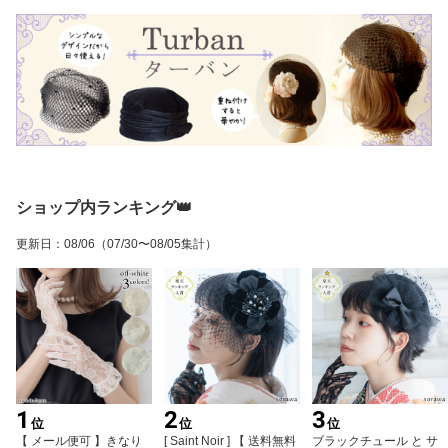
ショップ内ランキング👑
更新日
：
08/06
（07/30〜08/05集計）
1
2
3
位
位
位
【 メール便可 】きなり
[ Saint Noir ] 【 送料無料
ブラックチュール と サ