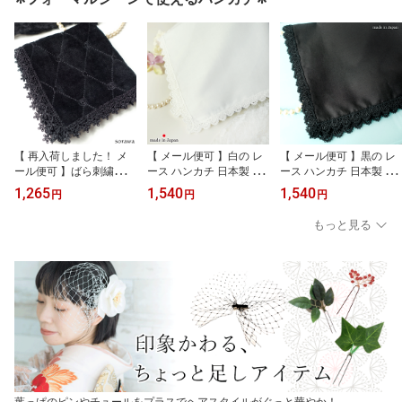
ラインストーン パーティ
プル 結婚式 披露宴 入学
ー ブライダルジュエリー
式 卒業式 入園式 卒園式
大粒
【 再入荷しました！ メ
【 メール便可 】白の レ
【 メール便可 】黒の レ
ール便可 】ばら刺繍入り
ース ハンカチ 日本製 35
ース ハンカチ 日本製 35
黒の タオル ハンカチ ブ
cm 白 無地 真っ白 ホワイ
cm 黒 無地 真っ黒 ブラッ
1,265
1,540
1,540
円
円
円
ラック フォーマル 黒 sr0
ト srt001w 白いハンカチ
ク srt001b 黒いハンカチ
1b 黒いハンカチ 葬儀 お
白一色 レース 膝掛け ひ
黒一色 レース 膝掛け ひ
もっと見る
葬式 黒一色 ばら 薔薇 バ
ざかけ 結婚式 披露宴 新
ざかけ セレモニーハンカ
ラ ローズ レース セレモ
婦 ゲスト セレモニーハ
チ フォーマルハンカチ
ニーハンカチ
ンカチ フォーマルハンカ
冠婚葬祭 レディース か
チ 冠婚葬祭 慶弔両用 レ
さばらない
ディース 贈り物 かさば
らない