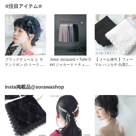
スト ヘアアクセサリー
ュ 紫 黄色 ピンク グレー
クセサリー ブライダル
✫注目アイテム✫
ブライダル 成人式 卒業
水色 ブルー ベージュ レ
成人式 卒業式 前撮り 振
式 前撮り 七五三
ッド 茶色 コスプレ ロリ
袖 袴 リボン 卒業式髪飾
ータ
り 成人式髪飾り チュー
ル
ブラックチュール と サ
Julep Jacquard × Tulle S
【 メール便可 】フォー
テンリボン の トーク帽
kirt ジャカード × チュー
マル ハンカチ 白黒2枚セ
黒 ブラック 日本製 so02
ルスカート シースルー
ット 白と黒 の レースの
9 ヘッドドレス トークハ
ブラック 黒 ピンクベー
ハンカチ 日本製 35cm 白
ット カクテルハット 帽
ジュ ブルーグレー レイ
黒 無地 srt001bw レース
子 ミニトーク帽 ヘアア
ヤード オーバースカート
膝掛け ひざかけ 結婚式
insta掲載品@sorawashop
クセサリー ブライダル
シースルー 重ね着コーデ
ブライダルハンカチ 披露
成人式 卒業式 前撮り 振
ミモレ丈 透け感 シース
宴 新婦 ゲスト セレモニ
袖 袴 リボン 卒業式髪飾
ルースカート ジャガード
ーハンカチ フォーマルハ
り 成人式髪飾り チュー
ジュレップ
ンカチ 冠婚葬祭 慶弔両
ル
用 レディース