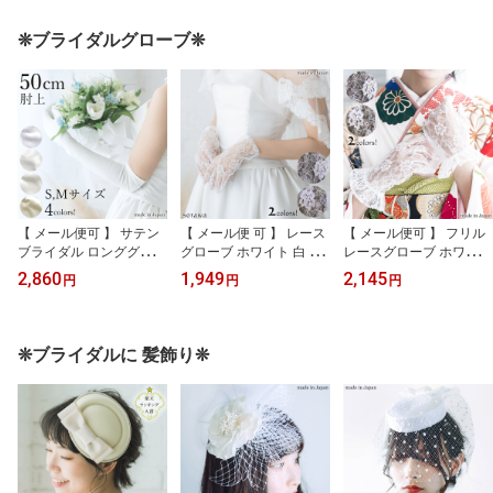
ーム付き ホワイト オフ
ディングベール ブライダ
ワイト 白 日本製 ショー
ホワイト 白 日本製 ショ
ルベール ショートベール
トベール ウェディングベ
❊ブライダルグローブ❊
ートベール ベール ヴェ
ベール ヴェール 結婚式
ール ヴェール 結婚式 披
ール ミドルベール チュ
披露宴 ショートベール
露宴 ミドルベール チュ
ール 二段 ミディアム 日
ミドルベール チュール
ール 二段 ミディアム キ
本製チュール キラキラ
二段 ミディアム
ラキラ
【 メール便可 】 サテン
【 メール便 可 】 レース
【 メール便可 】 フリル
ブライダル ロンググロー
グローブ ホワイト 白 日
レースグローブ ホワイト
ブ ホワイト ＆ オフホワ
本製 hs-001w 手袋 ショ
白 日本製 hs-007w 手袋
2,860
1,949
2,145
円
円
円
イト 50cm 肘上 日本製 ht
ートグローブ ブライダル
ブライダルグローブ ウェ
304 グローブ シンプル
グローブ ウェディンググ
ディンググローブ ロリー
手袋 ブライダルグローブ
ローブ ロリータ レース
タ レースの手袋 レース
ウェディンググローブ 白
の手袋 レース手袋 レー
手袋 レース パーティー
❊ブライダルに 髪飾り❊
ウェディング 伸縮性 ス
ス パーティー用グローブ
用グローブ オフホワイト
トレッチ 肘丈 サテング
オフホワイト 振袖 袴 コ
成人式 卒業式 振袖 袴 コ
ローブ 結婚式 パーティ
スプレ 新婦 白無垢 結婚
スプレ 新婦 結婚式 きな
ー きなり アイボリー
式 フリルなし
り 生成り