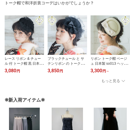
袴 コスプレ 新婦 結婚式
トーク帽で和洋折衷コーデはいかがでしょうか？
レース リボン & チュー
ブラックチュール と サ
リボン トーク帽 ベージ
ル 付 トーク帽 黒 日本製
テンリボン の トーク帽
ュ 日本製 so013 ヘッド
so017 ヘッドドレス トー
黒 ブラック 日本製 so02
ドレス トークハット カ
3,080
3,850
3,300
円
円
円
～
クハット カクテルハット
9 ヘッドドレス トークハ
クテルハット 帽子 ミニ
ブラック 帽子 ミニトー
ット カクテルハット 帽
トーク帽 結婚式 ヘアア
もっと見る
ク帽 結婚式 お呼ばれ ゲ
子 ミニトーク帽 ヘアア
クセサリー ブライダル
スト ヘアアクセサリー
クセサリー ブライダル
成人式 卒業式 前撮り 振
ブライダル 成人式 卒業
成人式 卒業式 前撮り 振
袖 袴 グログランリボン
式 前撮り 七五三
袖 袴 リボン 卒業式髪飾
オフホワイト クリーム
❊新入荷アイテム❊
り 成人式髪飾り チュー
色 カラー チュール
ル