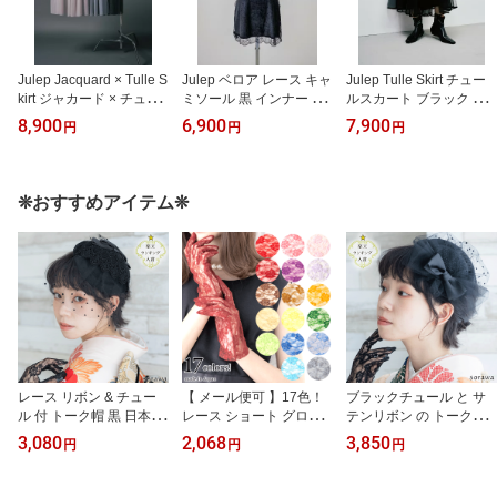
Julep Jacquard × Tulle S
Julep ベロア レース キャ
Julep Tulle Skirt チュー
kirt ジャカード × チュー
ミソール 黒 インナー 大
ルスカート ブラック 黒
ルスカート シースルー
人 レースキャミソール
レディース スカート ロ
8,900
6,900
7,900
円
円
円
ブラック 黒 ピンクベー
キャミソール ブラック
ングスカート チュール
ジュ ブルーグレー レイ
重ね着 キャミトップス
レイヤード プリーツ ジ
ヤード オーバースカート
インナーキャミワンピー
ュレップ 大人 ウエスト
シースルー 重ね着コーデ
ス ペチコート スリップ
ゴム 内側プリーツ
❊おすすめアイテム❊
ミモレ丈 透け感 シース
ドレス 大人 優雅 エレガ
ルースカート ジャガード
ント インナーキャミワン
ジュレップ
ピ レイヤード ジュレッ
プ
レース リボン & チュー
【 メール便可 】17色！
ブラックチュール と サ
ル 付 トーク帽 黒 日本製
レース ショート グロー
テンリボン の トーク帽
so017 ヘッドドレス トー
ブ カラー 日本製 hs002
黒 ブラック 日本製 so02
3,080
2,068
3,850
円
円
円
クハット カクテルハット
手袋 色 発表会 レースの
9 ヘッドドレス トークハ
ブラック 帽子 ミニトー
手袋 レースグローブ レ
ット カクテルハット 帽
ク帽 結婚式 お呼ばれ ゲ
ース手袋 赤 青 緑 ベージ
子 ミニトーク帽 ヘアア