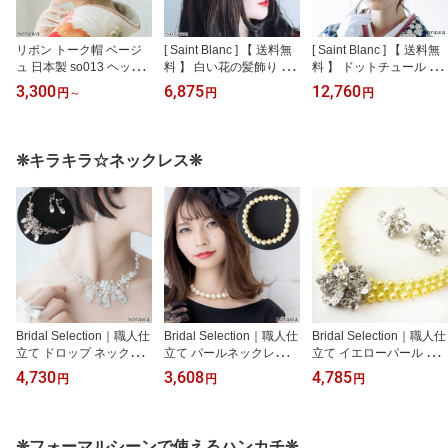
リボン トーク帽 ベージ
[ Saint Blanc ] 【 送料無
[ Saint Blanc ] 【 送料無
ュ 日本製 so013 ヘッド
料 】 白い花の髪飾り ホ
料 】 ドットチュール つ
ドレス トークハット カ
ワイトフラワー ヘッドド
き サテン と レース の ト
3,300
6,875
12,760
円
～
円
円
クテルハット 帽子 ミニ
レス 髪飾り 白 オフホワ
ークハット ホワイト 白
トーク帽 結婚式 ヘアア
イト 日本製 sbtk013 ヘア
日本製 sbtk19w トーク帽
クセサリー ブライダル
アクセサリー 成人式 卒
ヘッドドレス ヘアアクセ
成人式 卒業式 前撮り 振
業式 前撮り 振袖 袴卒業
サリー 髪飾り パーティ
❊キラキラ☆ネックレス❊
袖 袴 グログランリボン
式髪飾り 成人式髪飾り
ー チュール エレガント
オフホワイト クリーム
チュール髪飾り 白一色
カクテルハット 結婚式
色 カラー チュール
ホワイト ヘアクリップ
白無垢 ブライダル髪飾り
パール 花 フラワー
Bridal Selection｜職人仕
Bridal Selection｜職人仕
Bridal Selection｜職人仕
立て ドロップ ネックレ
立て パールネックレス 1
立て イエローパール ネ
ス ＆ イヤリング セット
1mm 大粒パール 一連 ネ
ックレス & ビジュー イ
4,730
3,608
4,785
円
円
円
ビジュー フラワー 日本
ックレス 日本製 パール
ヤリング セット【 日本
製 ブライダル ブライダ
グラスパール ガラスパー
製 送料無料 】 パール グ
ルアクセサリー シンプル
ル 真珠 ブライダル ブラ
ラスパール ガラスパール
結婚式 披露宴 2点セット
イダルアクセサリー シン
イエロー 真珠 カラー
❊フォーマルシーンで使えるハンカチ❊