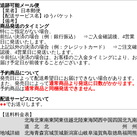
追跡可能メール便
【業者】 日本郵便
【配送サービス名】ゆうパケット
【備考】
商品発送のタイミング
特にご指定がない場合、
前払い決済の場合（例：銀行振込） ⇒ご入金確認後、4営業
日に発送いたします。
上記以外の決済の場合（例：クレジットカード） ⇒ご注文確
認後、4営業日に発送いたします。
※前払い決済の場合は、お客様のご入金タイミングにより、お
届け予定日が前後することがございます。
予約商品について
発売日によって配送希望日にお届けできない場合があります。
また、発売日によって
通常商品より発送に日数がかかります。
予約商品は
通常商品と同梱発送できません。
配送サービスについて
●●
でお送りします。
【送料料金表】
北海
北東
南東
関東
信越
北陸
東海
関西
中国
四国
北九
南
道
北
北
州
州
地域詳細
北海
青森
宮城
茨城
新潟
富山
岐阜
滋賀
鳥取
徳島
福岡
熊