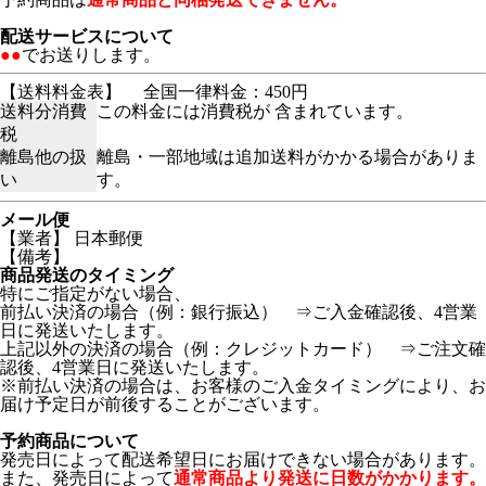
配送サービスについて
●●
でお送りします。
【送料料金表】
全国一律料金：450円
送料分消費
この料金には消費税が 含まれています。
税
離島他の扱
離島・一部地域は追加送料がかかる場合がありま
い
す。
メール便
【業者】 日本郵便
【備考】
商品発送のタイミング
特にご指定がない場合、
前払い決済の場合（例：銀行振込） ⇒ご入金確認後、4営業
日に発送いたします。
上記以外の決済の場合（例：クレジットカード） ⇒ご注文確
認後、4営業日に発送いたします。
※前払い決済の場合は、お客様のご入金タイミングにより、お
届け予定日が前後することがございます。
予約商品について
発売日によって配送希望日にお届けできない場合があります。
また、発売日によって
通常商品より発送に日数がかかります。