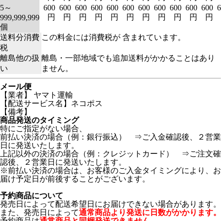
5～
600
600
600
600
600
600
600
600
600
600
600
6
円
円
円
円
円
円
円
円
円
円
円
999,999,999
個
送料分消費
この料金には消費税が 含まれています。
税
離島他の扱
離島・一部地域でも追加送料がかかることはあり
い
ません。
メール便
【業者】 ヤマト運輸
【配送サービス名】ネコポス
【備考】
商品発送のタイミング
特にご指定がない場合、
前払い決済の場合（例：銀行振込） ⇒ご入金確認後、２営業
日に発送いたします。
上記以外の決済の場合（例：クレジットカード） ⇒ご注文確
認後、２営業日に発送いたします。
※前払い決済の場合は、お客様のご入金タイミングにより、お
届け予定日が前後することがございます。
予約商品について
発売日によって配送希望日にお届けできない場合があります。
また、発売日によって
通常商品より発送に日数がかかります。
予約商品は
通常商品と同梱発送できません。