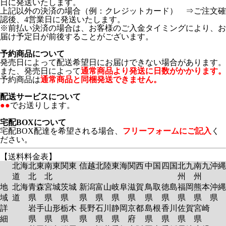
日に発送いたします。
上記以外の決済の場合（例：クレジットカード） ⇒ご注文確
認後、4営業日に発送いたします。
※前払い決済の場合は、お客様のご入金タイミングにより、お
届け予定日が前後することがございます。
予約商品について
発売日によって配送希望日にお届けできない場合があります。
また、発売日によって
通常商品より発送に日数がかかります。
予約商品は
通常商品と同梱発送できません。
配送サービスについて
●●
でお送りします。
宅配BOXについて
宅配BOX配達を希望される場合、
フリーフォームにご記入
く
ださい。
【送料料金表】
北海
北東
南東
関東
信越
北陸
東海
関西
中国
四国
北九
南九
沖縄
道
北
北
州
州
地
北海
青森
宮城
茨城
新潟
富山
岐阜
滋賀
鳥取
徳島
福岡
熊本
沖縄
域
道
県
県
県
県
県
県
県
県
県
県
県
県
詳
岩手
山形
栃木
長野
石川
静岡
京都
島根
香川
佐賀
宮崎
細
県
県
県
県
県
県
府
県
県
県
県