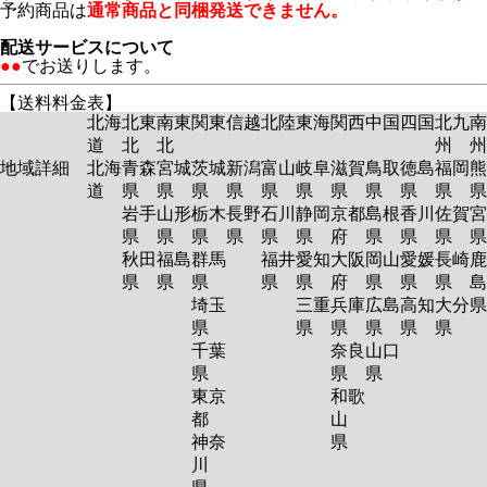
予約商品は
通常商品と同梱発送できません。
配送サービスについて
●●
でお送りします。
【送料料金表】
北海
北東
南東
関東
信越
北陸
東海
関西
中国
四国
北九
南
道
北
北
州
州
地域詳細
北海
青森
宮城
茨城
新潟
富山
岐阜
滋賀
鳥取
徳島
福岡
熊
道
県
県
県
県
県
県
県
県
県
県
岩手
山形
栃木
長野
石川
静岡
京都
島根
香川
佐賀
宮
県
県
県
県
県
県
府
県
県
県
秋田
福島
群馬
福井
愛知
大阪
岡山
愛媛
長崎
鹿
県
県
県
県
県
府
県
県
県
島
埼玉
三重
兵庫
広島
高知
大分
県
県
県
県
県
県
千葉
奈良
山口
県
県
県
東京
和歌
都
山
神奈
県
川