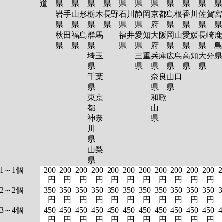
道
県
県
県
県
県
県
県
県
県
県
岩手
山形
栃木
長野
石川
静岡
京都
島根
香川
佐賀
宮
県
県
県
県
県
県
府
県
県
県
秋田
福島
群馬
福井
愛知
大阪
岡山
愛媛
長崎
鹿
県
県
県
県
県
府
県
県
県
島
埼玉
三重
兵庫
広島
高知
大分
県
県
県
県
県
県
千葉
奈良
山口
県
県
県
東京
和歌
都
山
神奈
県
川
県
山梨
県
1～1個
200
200
200
200
200
200
200
200
200
200
200
2
円
円
円
円
円
円
円
円
円
円
円
2～2個
350
350
350
350
350
350
350
350
350
350
350
3
円
円
円
円
円
円
円
円
円
円
円
3～4個
450
450
450
450
450
450
450
450
450
450
450
4
円
円
円
円
円
円
円
円
円
円
円