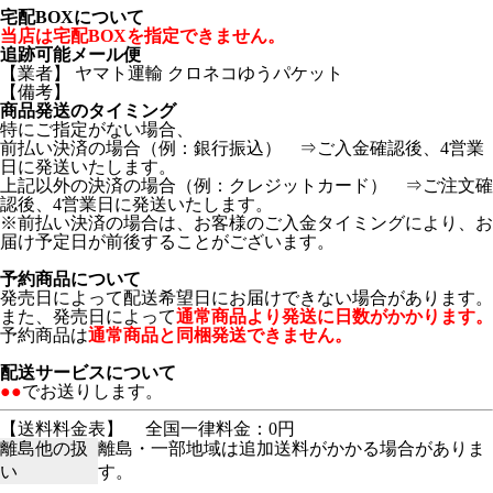
宅配BOXについて
当店は宅配BOXを指定できません。
追跡可能メール便
【業者】 ヤマト運輸 クロネコゆうパケット
【備考】
商品発送のタイミング
特にご指定がない場合、
前払い決済の場合（例：銀行振込） ⇒ご入金確認後、4営業
日に発送いたします。
上記以外の決済の場合（例：クレジットカード） ⇒ご注文確
認後、4営業日に発送いたします。
※前払い決済の場合は、お客様のご入金タイミングにより、お
届け予定日が前後することがございます。
予約商品について
発売日によって配送希望日にお届けできない場合があります。
また、発売日によって
通常商品より発送に日数がかかります。
予約商品は
通常商品と同梱発送できません。
配送サービスについて
●●
でお送りします。
【送料料金表】
全国一律料金：0円
離島他の扱
離島・一部地域は追加送料がかかる場合がありま
い
す。