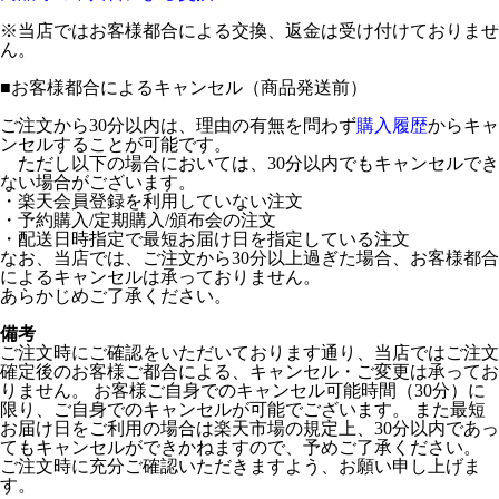
※当店ではお客様都合による交換、返金は受け付けておりませ
ん。
■
お客様都合によるキャンセル（商品発送前）
ご注文から30分以内は、理由の有無を問わず
購入履歴
からキャ
ンセルすることが可能です。
ただし以下の場合においては、30分以内でもキャンセルでき
ない場合がございます。
・楽天会員登録を利用していない注文
・予約購入/定期購入/頒布会の注文
・配送日時指定で最短お届け日を指定している注文
なお、当店では、ご注文から30分以上過ぎた場合、お客様都合
によるキャンセルは承っておりません。
あらかじめご了承ください。
備考
ご注文時にご確認をいただいております通り、当店ではご注文
確定後のお客様ご都合による、キャンセル・ご変更は承ってお
りません。 お客様ご自身でのキャンセル可能時間（30分）に
限り、ご自身でのキャンセルが可能でございます。 また最短
お届け日をご利用の場合は楽天市場の規定上、30分以内であっ
てもキャンセルができかねますので、予めご了承ください。
ご注文時に充分ご確認いただきますよう、お願い申し上げま
す。