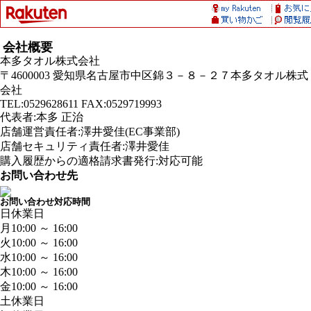
会社概要
本多タオル株式会社
〒4600003 愛知県名古屋市中区錦３－８－２７本多タオル株式
会社
TEL:0529628611 FAX:0529719993
代表者:本多 正治
店舗運営責任者:澤井愛佳(EC事業部)
店舗セキュリティ責任者:澤井愛佳
購入履歴からの適格請求書発行:対応可能
お問い合わせ先
お問い合わせ対応時間
日
休業日
月
10:00 ～ 16:00
火
10:00 ～ 16:00
水
10:00 ～ 16:00
木
10:00 ～ 16:00
金
10:00 ～ 16:00
土
休業日