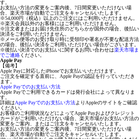
す。
お支払い方法の変更をご案内後、7日間変更いただけない場
合、楽天市場が自動でご注文をキャンセルいたします。
※54,000円（税込）以上のご注文にはご利用いただけません。
※楽天会員以外のお客様にはご利用いただけません。
※注文者またはお届け先住所のどちらかが国外の場合、後払い
決済をご利用いただけません。
※メール便等のお受け取り時に受領印や署名が不要な配送方法
の場合、後払い決済をご利用いただけない場合がございます。
※後払い決済でのお支払いに関するお問い合わせは
楽天市場ま
でご連絡
ください。
Apple Pay
【備考】
Apple Payに対応したiPhoneでお支払いいただけます。
ご注文を確定する直前に、Apple Payの認証を行っていただき
ます。
Apple Payでのお支払い方法
Apple Payでご利用できるカードは発行会社によって異なりま
す。
詳細は
Apple Payでのお支払い方法
よりAppleのサイトをご確認
ください。
お客様のご利用状況などによってApple Payおよびクレジット
カードがご利用いただけない場合、楽天市場がお支払い方法の
変更をご案内、またはご注文をキャンセルいたします。
お支払い方法の変更をご案内後、7日間変更いただけない場
合、楽天市場が自動でご注文をキャンセルいたします。