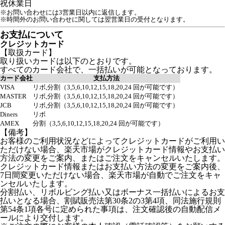
祝
休業日
※お問い合わせには3営業日以内に返信します。
※時間外のお問い合わせに関しては翌営業日の受付となります。
お支払について
クレジットカード
【取扱カード】
取り扱いカードは以下のとおりです。
すべてのカード会社で、一括払いが可能となっております。
カード会社
支払方法
VISA
リボ,分割（3,5,6,10,12,15,18,20,24 回が可能です）
MASTER
リボ,分割（3,5,6,10,12,15,18,20,24 回が可能です）
JCB
リボ,分割（3,5,6,10,12,15,18,20,24 回が可能です）
Diners
リボ
AMEX
分割（3,5,6,10,12,15,18,20,24 回が可能です）
【備考】
お客様のご利用状況などによってクレジットカードがご利用い
ただけない場合、楽天市場がクレジットカード情報やお支払い
方法の変更をご案内、またはご注文をキャンセルいたします。
クレジットカード情報またはお支払い方法の変更をご案内後、
7日間変更いただけない場合、楽天市場が自動でご注文をキャ
ンセルいたします。
分割払い、リボルビング払い又はボーナス一括払いによるお支
払いとなる場合、割賦販売法第30条2の3第4項、同法施行規則
第54条1項各号に定められた事項は、注文確認後の自動配信メ
ールにより交付します。