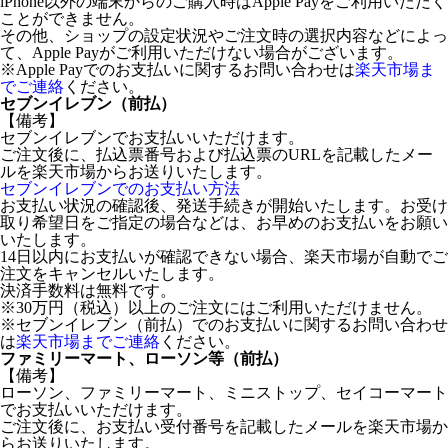
iPhone以外の端末からのご購入時はApple Payをご利用いただく
ことができません。
その他、ショップの設定状況やご注文時の選択内容などによっ
て、Apple Payがご利用いただけない場合がございます。
※Apple Payでのお支払いに関するお問い合わせは
楽天市場ま
でご連絡
ください。
セブンイレブン（前払）
【備考】
セブンイレブンでお支払いいただけます。
ご注文後に、払込票番号および払込票のURLを記載したメー
ルを楽天市場からお送りいたします。
セブンイレブンでのお支払い方法
お支払い状況の確認後、発送手続きが開始いたします。お受け
取り希望日をご指定の場合などは、お早めのお支払いをお願い
いたします。
14日以内にお支払いが確認できない場合、楽天市場が自動でご
注文をキャンセルいたします。
決済手数料は無料です。
※30万円（税込）以上のご注文にはご利用いただけません。
※セブンイレブン（前払）でのお支払いに関するお問い合わせ
は
楽天市場までご連絡
ください。
ファミリーマート、ローソン等（前払）
【備考】
ローソン、ファミリーマート、ミニストップ、セイコーマート
でお支払いいただけます。
ご注文後に、お支払い受付番号を記載したメールを楽天市場か
らお送りいたします。