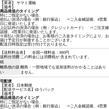
【業者】 ヤマト運輸
【備考】
商品発送のタイミング
特にご指定がない場合、
前払い決済の場合（例：銀行振込） ⇒ご入金確認後、4営業
日に発送いたします。
上記以外の決済の場合（例：クレジットカード） ⇒ご注文確
認後、4営業日に発送いたします。
※前払い決済の場合は、お客様のご入金タイミングにより、お
届け予定日が前後することがございます。
配送日時指定は受け付けておりません。
【送料料金表】
全国一律料金：880円
送料分消費
この料金には消費税が 含まれています。
税
離島他の扱
離島・一部地域でも追加送料がかかることはあり
い
ません。
宅配便
【業者】 日本郵便
【配送サービス名】ゆうパック
【備考】
商品発送のタイミング
特にご指定がない場合、
前払い決済の場合（例：銀行振込） ⇒ご入金確認後、4営業