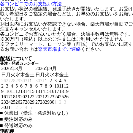
各コンビニでのお支払い方法
お支払い状況の確認後、発送手続きが開始いたします。お受け
取り希望日をご指定の場合などは、お早めのお支払いをお願い
いたします。
14日以内にお支払いが確認できない場合、楽天市場が自動でご
注文をキャンセルいたします。
各コンビニでお支払いいただく場合、決済手数料は無料です。
※30万円（税込）以上のご注文にはご利用いただけません。
※ファミリーマート、ローソン等（前払）でのお支払いに関す
るお問い合わせは
楽天市場までご連絡
ください。
配送について
受注・発送カレンダー
2026年8月
2026年9月
日
月
火
水
木
金
土
日
月
火
水
木
金
土
26
27
28
29
30
31
1
30
31
1
2
3
4
5
2
3
4
5
6
7
8
6
7
8
9
10
11
12
9
10
11
12
13
14
15
13
14
15
16
17
18
19
16
17
18
19
20
21
22
20
21
22
23
24
25
26
23
24
25
26
27
28
29
27
28
29
30
1
2
3
30
31
1
2
3
4
5
■
休業日（受注・発送対応なし）
■
受注対応のみ
■
発送対応のみ
宅配便