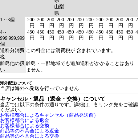
県
山梨
県
1～3個
200
200
200
200
200
200
200
200
200
200
200
2
円
円
円
円
円
円
円
円
円
円
円
4～
450
450
450
450
450
450
450
450
450
450
450
4
円
円
円
円
円
円
円
円
円
円
円
999,999,999
個
送料分消費
この料金には消費税が 含まれています。
税
離島他の扱
離島・一部地域でも追加送料がかかることはあり
い
ません。
海外配送について
当店は海外へ発送を行っていません
キャンセル・返品（返金・交換）について
当店では以下の条件の通りです。詳細は、各リンク先をご確認
ください。
お客様都合によるキャンセル（商品発送前）
お客様都合による返金
お客様都合による交換
商品等の不具合による返金
商品等の不具合による交換