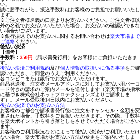
い。
誠に勝手ながら、振込手数料はお客様のご負担でお願いいたし
ます。
※ご注文者様名義の口座よりお支払いください。ご注文者様以
外の名義でお支払いいただいた場合、お支払いの確認ができな
い場合がございます。
※銀行振込でのお支払いに関するお問い合わせは
楽天市場まで
ご連絡
ください。
後払い決済
【備考】
手数料：
250円
（請求書発行料）をお客様にご負担いただきま
す。
後払い決済ご利用規約
及び
個人情報の取扱いに係る事項
をご確
認いただき、ご同意のうえご利用ください。
各コンビニまたは銀行でお支払いいただけます。
商品発送後、注文者メールアドレスに対してお支払い用バーコ
ード付きの請求のご案内メールを送付します（楽天市場の指示
に基づき株式会社ネットプロテクションズよりご請求しま
す）。メール受取後14日以内にお支払いください。
後払い決済でのお支払い方法
お客様のご都合で請求書発行後に注文をキャンセル・金額を変
更された場合、手数料をご負担いただきます。その際、手数料
を楽天ポイントから引き落としをさせていただく場合がござい
ます。
お客様のご利用状況などによって後払い決済がご利用いただけ
ない場合、楽天市場がお支払い方法の変更をご案内いたしま