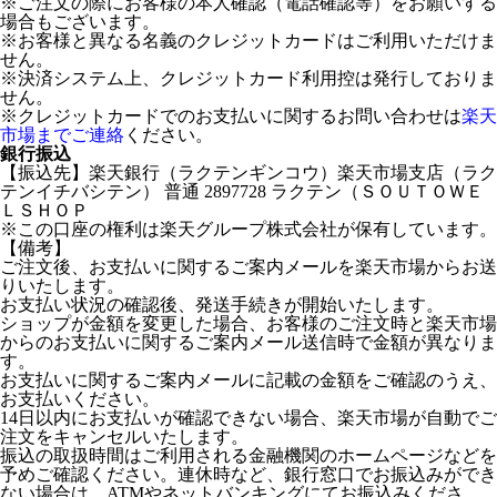
※ご注文の際にお客様の本人確認（電話確認等）をお願いする
場合もございます。
※お客様と異なる名義のクレジットカードはご利用いただけま
せん。
※決済システム上、クレジットカード利用控は発行しておりま
せん。
※クレジットカードでのお支払いに関するお問い合わせは
楽天
市場までご連絡
ください。
銀行振込
【振込先】楽天銀行（ラクテンギンコウ）楽天市場支店（ラク
テンイチバシテン） 普通 2897728 ラクテン（ＳＯＵＴＯＷＥ
ＬＳＨＯＰ
※この口座の権利は楽天グループ株式会社が保有しています。
【備考】
ご注文後、お支払いに関するご案内メールを楽天市場からお送
りいたします。
お支払い状況の確認後、発送手続きが開始いたします。
ショップが金額を変更した場合、お客様のご注文時と楽天市場
からのお支払いに関するご案内メール送信時で金額が異なりま
す。
お支払いに関するご案内メールに記載の金額をご確認のうえ、
お支払いください。
14日以内にお支払いが確認できない場合、楽天市場が自動でご
注文をキャンセルいたします。
振込の取扱時間はご利用される金融機関のホームページなどを
予めご確認ください。連休時など、銀行窓口でお振込みができ
ない場合は、ATMやネットバンキングにてお振込みくださ