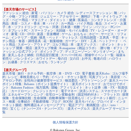
【楽天市場のサービス】
ファッション 総合
|
家電・パソコン・カメラ 総合
|
レディースファッション
|
靴
|
バッ
グ・小物・ブランド雑貨
|
ジュエリー・アクセサリー
|
腕時計
|
下着・ナイトウェア
|
キ
ッズ・ベビー用品・マタニティ
|
ダイエット・健康
|
医薬品・コンタクトレンズ・介護
用品
|
美容・コスメ・香水
|
車・バイク
|
カー用品・バイク用品
|
食品
|
スイーツ・お菓
子
|
水・ソフトドリンク
|
ビール・洋酒
|
日本酒・焼酎
|
ワイン
|
パソコン・PCパー
ツ
|
タブレットPC・スマートフォン
|
光回線・モバイル通信
|
TV・レコーダー・オーデ
ィオ
|
家電
|
CD・DVD
|
楽器・音楽機材
|
ゲーム
|
おもちゃ
|
ホビー
|
サービス・リフォ
ーム
|
インテリア・収納
|
寝具・ベッド・マットレス
|
日用品雑貨・文房具・手芸
|
キッ
チン用品・食器・調理器具
|
花・観葉植物
|
ガーデン・DIY・工具
|
ペットフード ・ ペ
ット用品
|
スポーツ・アウトドア
|
ゴルフ用品
|
本
（
楽天ブックス
） |
ポイント
|
ネット
ショップ 開業・開店
|
楽天ウェブ検索
|
R-magazine（雑誌コラボ）
|
贈り物・ギフト
|
フ
ァッション公式ブランド
|
ポイントアップ
|
ディズニーゾーン
|
サンリオゾーン
|
まち
楽
|
楽天ふるさと納税
|
日用品翌日配達
|
スーパーDEAL
|
開催中イベント一覧
|
福袋＆
初売り
|
バレンタイン
|
ホワイトデー
|
母の日
|
父の日
|
お中元
|
敬老の日
|
ハロウィ
ン
|
お歳暮
|
クリスマス
|
おせち
|
ランキング
【楽天グループ】
楽天市場
|
旅行・ホテル予約・航空券
|
本・DVD・CD
|
電子書籍 楽天Kobo
|
ゴルフ場予
約
|
レシピ
|
車検見積もり・予約
|
イベント・チケット販売
|
写真プリント
|
美容室・ヘ
アサロン予約
|
女性向け健康管理サービス
|
物流委託・アウトソーシング
|
楽天スーパー
ポイント特集
|
Rebates（ポイント提携サイト）
|
楽天ポイントカード
|
おでかけでポイ
ント
|
Rakuten Fashion
|
地方競馬
|
競輪
|
アフィリエイト
|
ネット証券（株・FX・投資信
託）
|
カードローン
|
クレジットカード
|
電子マネー
|
決済システム
|
スマホでカード決
済
|
エネルギープランニング
|
住宅ローン変動金利（固定特約付き）・フラット35
|
損害
保険・生命保険比較
|
生命保険
|
自動車保険一括見積もり
|
インターネット銀行
|
ニュー
ス・検索
|
仕事紹介
|
不動産情報
|
ブログ
|
ROOM
|
楽天モバイル
|
プロバイダ・インタ
ーネット接続
|
無料通話＆メッセージアプリ
|
電話アプリ
|
動画配信
|
占い
|
toto・
BIG
|
宝くじ（ナンバーズ4・ナンバーズ3）
|
楽天イーグルス
|
楽天グループ サービス一
覧
個人情報保護方針
© Rakuten Group, Inc.