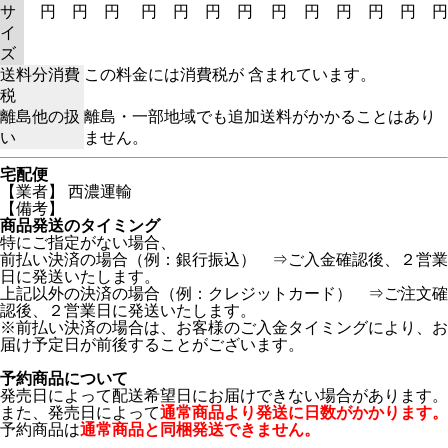
サ
円
円
円
円
円
円
円
円
円
円
円
円
円
イ
ズ
送料分消費
この料金には消費税が 含まれています。
税
離島他の扱
離島・一部地域でも追加送料がかかることはあり
い
ません。
宅配便
【業者】 西濃運輸
【備考】
商品発送のタイミング
特にご指定がない場合、
前払い決済の場合（例：銀行振込） ⇒ご入金確認後、２営業
日に発送いたします。
上記以外の決済の場合（例：クレジットカード） ⇒ご注文確
認後、２営業日に発送いたします。
※前払い決済の場合は、お客様のご入金タイミングにより、お
届け予定日が前後することがございます。
予約商品について
発売日によって配送希望日にお届けできない場合があります。
また、発売日によって
通常商品より発送に日数がかかります。
予約商品は
通常商品と同梱発送できません。