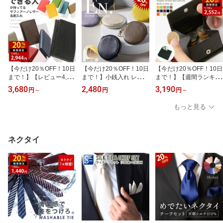
【今だけ20％OFF！10日
【今だけ20％OFF！10日
【今だけ20％OFF！10日
まで！】【レビュー4,40
まで！】小銭入れ レディ
まで！】【週間ランキン
0件超え！圧倒的強者】
ース 丸型 コインケース
グ1位！】コインケース
3,680
2,480
3,190
円
～
円
円
～
名刺入れ メンズ レディ
くすみカラー 可愛い 本
小銭入れ メンズ レディ
ース 本革 名入れ 熟練の
革 コンパクト 財布 ギフ
ース 本革 出しやすい ボ
もっと見る
職人が丁寧に縫製。各シ
ト対応 名入れ 就職 内定
ックス型 コンパクト ス
ボ サフィアーノレザー
祝い 誕生日 プレゼント
ナップボタン 財布 名入
ビジネス に勝てる 名刺
カードケース ランキング
れ 就職 内定 祝い 誕生日
入れ
かわいい おしゃれ ラッ
プレゼント カードケース
ネクタイ
ピング
ランキング かわいい