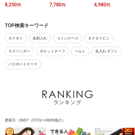
キング1位！】ネクタイ
題！】最強 ベルトメンズ
レディース 本革 レザー
8,250
7,780
4,980
円
円
円
シルク プレゼント 無地
ビジネスベルト 本革 ベ
かっこいい レディース
結婚式 シルク100% ビジ
ルト 最強 ヒントは高校
かわいい おしゃれ 名入
ネス 日本製 ブランド バ
野球にあった！野球 ベル
れ 刻印 水シボ ブラック
スケット織り ビジネス
ト をビジネス仕様にカス
ネイビー ブラウン ボル
TOP検索キーワード
フォーマル 高級 光沢 上
タマイズした最強に丈夫
ドー グリーン 大容量 カ
品 艶 ツヤ 10色 ネイビー
な 防水 本革 日本製 メン
ードケース ギフト 父の
ネクタイ
名刺入れ
コインケース
ネクタイピン
レッド グレー ブラック
ズ ラッピング可 父の日
日 就職祝い ラッピング
可
サスペンダー
ポケットチーフ
ベルト
名入れ ギフト
パスポートケース
更新日
：
08/07
（07/31〜08/06集計）