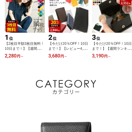
1
2
3
位
位
位
【2枚目半額3枚目無料！
【今だけ20％OFF！10日
【今だけ20％OFF！10日
10日まで！】【週間ラン
まで！】【レビュー4,40
まで！】【週間ランキン
キング1位】ポロシャツ
0件超え！圧倒的強者】
グ1位！】コインケース
2,280
3,680
3,190
円
～
円
～
円
～
レディース UVカット メ
名刺入れ メンズ レディ
小銭入れ メンズ レディ
ンズ ユニセックス かわ
ース 本革 名入れ 熟練の
ース 本革 出しやすい ボ
いい 半袖 ドライ 吸水 速
職人が丁寧に縫製。各シ
ックス型 コンパクト ス
乾 ポケット 制服 ユニフ
ボ サフィアーノレザー
ナップボタン 財布 名入
ォーム 仕事 クールビズ
ビジネス に勝てる 名刺
れ 就職 内定 祝い 誕生日
介護 スポーツ ゴルフ カ
入れ
プレゼント カードケース
ジュアル オシャレ ネイ
ランキング かわいい
ビー 白