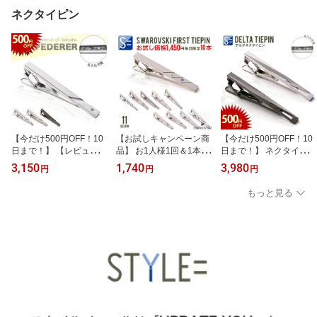
な 防水 本革 日本製 メン
父の日
ネクタイピン
ズ ラッピング可 父の日
【今だけ500円OFF！10
【お試しキャンペーン商
【今だけ500円OFF！10
日まで！】 【レビュー1,
品】 お1人様1回＆1本限
日まで！】 ネクタイピン
000件超！累計販売個数1
り ネクタイピン （ タイ
ブランド おしゃれ 名入
3,150
1,740
3,980
円
円
円
万個越え！】ネクタイピ
ピン ） 名入れ 別売りメ
れ デルタ 個性的 名入れ
ン 名入れ タイピン ブラ
ンズ 結婚式 シンプル ノ
オシャレに決めたい時 ビ
もっと見る
ンド プレゼント ギフト
ー ブランド おしゃれ TW
ジネス 結婚式 ギフト 父
オシャレ シンプル スタ
-8series 全11種類
の日
イリッシュ ストーン ク
リスタルガラス 日本製