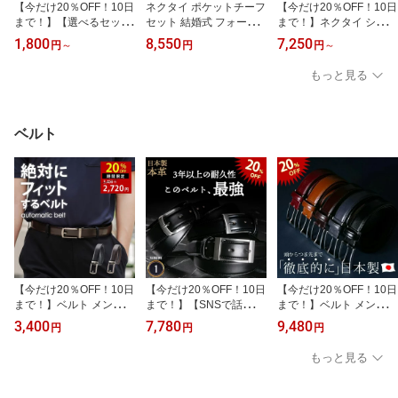
【今だけ20％OFF！10日
ネクタイ ポケットチーフ
【今だけ20％OFF！10日
まで！】【選べるセット
セット 結婚式 フォーマ
まで！】ネクタイ シルク
♪今ならおまけネクタイ
ル ブランド 日本製 無地
100% チーフ セット 絹
1,800
8,550
7,250
円
～
円
円
～
付き♪1本3本5本7本】ネ
京都シルク100% 全18柄
無地 ソリッド チーフ セ
クタイ セット 無地 ブラ
ット日本製 京都 高級 光
もっと見る
ンド 洗える おしゃれ ド
沢 上品 艶 ツヤ18色 ネイ
ット ストライプ チェッ
ビーシルバー 結婚式 披
ク 赤 ネイビー ワイン プ
露宴 ウェディング フォ
レゼント レギュラー 8c
ーマル ビジネス プレゼ
ベルト
m シャツ チーフ ビジネ
ント ギフト 30代 タイ
ス 父の日
【今だけ20％OFF！10日
【今だけ20％OFF！10日
【今だけ20％OFF！10日
まで！】ベルト メンズ
まで！】【SNSで話
まで！】ベルト メンズ
穴なし 本革 必ずフィッ
題！】最強 ベルトメンズ
本革 送料無料 【完全別
3,400
7,780
9,480
円
円
円
トする メンズ ビジネス
ビジネスベルト 本革 ベ
注 STYLE=限定】 徹底的
ベルト レザー メンズ ラ
ルト 最強 ヒントは高校
に日本製 ベルト ビジネ
もっと見る
ッピング可 父の日
野球にあった！野球 ベル
ス 牛革 日本製 ブラック
ト をビジネス仕様にカス
ブラウン ネイビー ワイ
タマイズした最強に丈夫
ンレッド ラッピング可