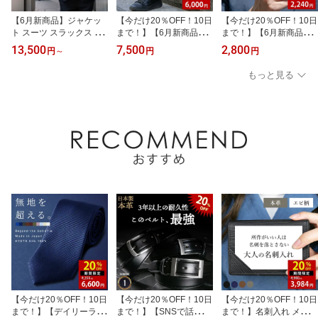
【6月新商品】ジャケッ
【今だけ20％OFF！10日
【今だけ20％OFF！10日
ト スーツ スラックス セ
まで！】【6月新商品】
まで！】【6月新商品】
ット メンズ 涼しい 汗を
パンツ メンズ スラック
ハンディファン ミニサイ
13,500
7,500
2,800
円
～
円
円
ニオイにしない メンズ
ス 軽い 吸水 吸汗 おしゃ
ズ 風量 自動調節
ユニセックス かわいい
れ かっこいい シンプル
もっと見る
半袖 ドライ 吸水 速乾 ポ
ブラック ネイビー
ケット 制服 ユニフォー
ム 仕事 クールビズ 介護
スポーツ ゴルフ カジュ
アル オシャレ ネイビー
白
【今だけ20％OFF！10日
【今だけ20％OFF！10日
【今だけ20％OFF！10日
まで！】【デイリーラン
まで！】【SNSで話
まで！】名刺入れ メンズ