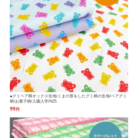
●グミベア柄オックス生地/くまの形をしたグミ柄の生地/ベアグミ
柄/お菓子柄/入園入学/N25
99
円