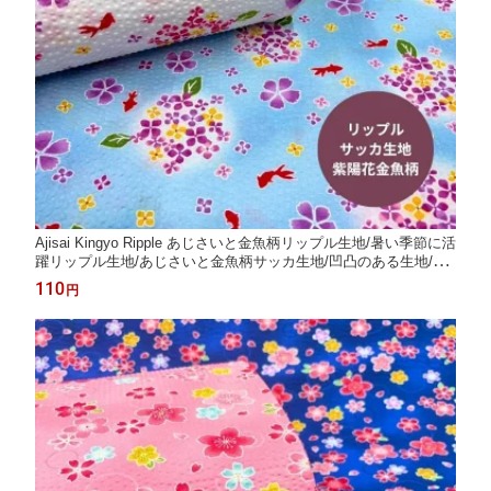
Ajisai Kingyo Ripple あじさいと金魚柄リップル生地/暑い季節に活
躍リップル生地/あじさいと金魚柄サッカ生地/凹凸のある生地/あ
じさい柄
110
円