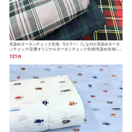
先染めタータンチェック生地〈5カラー〉/しなやか先染めタータ
ンチェック/定番オリジナルタータンチェック生地/先染め生地/入
園入学/N25
121
円