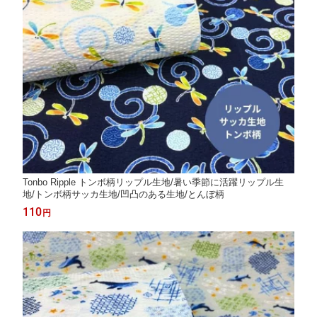
Tonbo Ripple トンボ柄リップル生地/暑い季節に活躍リップル生
地/トンボ柄サッカ生地/凹凸のある生地/とんぼ柄
110
円