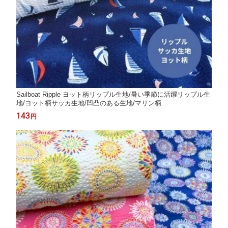
Sailboat Ripple ヨット柄リップル生地/暑い季節に活躍リップル生
地/ヨット柄サッカ生地/凹凸のある生地/マリン柄
143
円