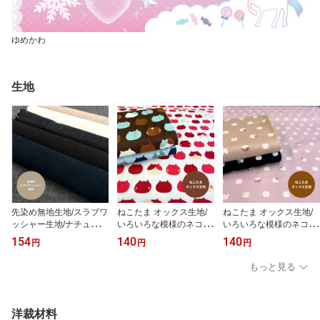
ゆめかわ
生地
先染め無地生地/スラブワ
ねこたま オックス生地/
ねこたま オックス生地/
ッシャー生地/ナチュラル
いろいろな模様のネコの
いろいろな模様のネコの
な風合いを楽しむ生地
フェイスモチーフ生地/ね
フェイスモチーフ生地/ね
154
140
140
円
円
円
こたま大きな玉柄/ねこた
こたま小さな玉柄/ねこた
ま柄/N26
ま柄/N26
もっと見る
洋裁材料