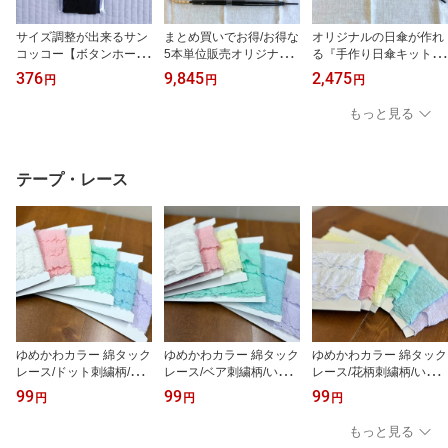
サイズ調整が出来るサン
まとめ買いでお得/お得な
オリジナルの日傘が作れ
コッコー【ボタンホール
5本単位販売オリジナル
る『手作り日傘キット』/
ゴム】20mm巾ウエスト
の日傘『手作り日傘キッ
手開き式・長傘/バンブー
376
9,845
2,475
円
円
円
ゴム/マタニティ/子供服/
ト』/手開き式・長傘/バ
竹持手タイプ/暑さ対策/
白/黒/
ンブー竹持手タイプ/5本
紫外線対策/1本単位販売
もっと見る
単位販売
テープ・レース
ゆめかわカラー 綿タック
ゆめかわカラー 綿タック
ゆめかわカラー 綿タック
レース/ドット刺繍柄/い
レース/ベア刺繍柄/いろ
レース/花柄刺繍柄/いろ
ろいろな衣装やバッグな
いろな衣装やバッグなど
いろな衣装やバッグなど
99
99
99
円
円
円
どの小物に/水玉柄レース
の小物に/くま柄レース
の小物に/花柄レース
もっと見る