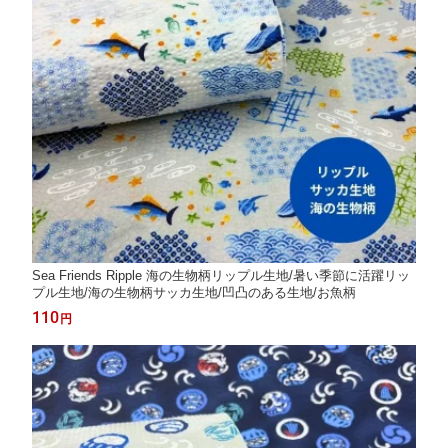
Sea Friends Ripple 海の生物柄リップル生地/暑い季節に活躍リッ
プル生地/海の生物柄サッカ生地/凹凸のある生地/お魚柄
110
円