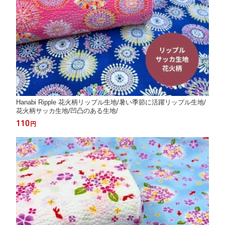
Hanabi Ripple 花火柄リップル生地/暑い季節に活躍リップル生地/
花火柄サッカ生地/凹凸のある生地/
110
円