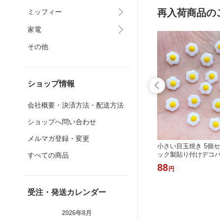
再入荷商品の
ミッフィー
家電
その他
ショップ情報
会社概要・決済方法・配送方法
ショップへ問い合わせ
メルマガ登録・変更
ティーク
2色から選べるポップコーン 5個セッ
小さい目玉焼き 5個
土台
ト☆プラスチック製 スイーツデコパ
ック製貼り付けデコパ
すべての商品
ーツ デコ電にも！
卵 エッグ
176
88
円
円
受注・発送カレンダー
2026年8月