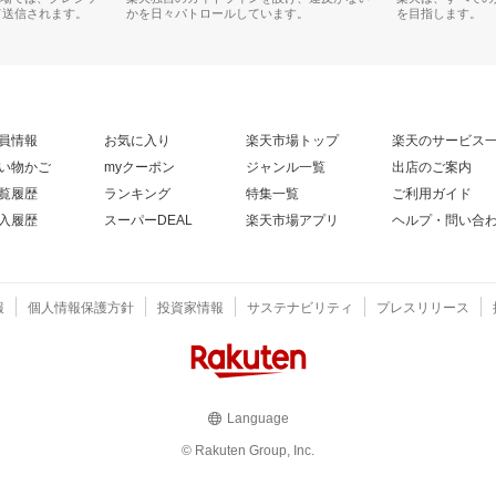
て送信されます。
かを日々パトロールしています。
を目指します。
員情報
お気に入り
楽天市場トップ
楽天のサービス
い物かご
myクーポン
ジャンル一覧
出店のご案内
覧履歴
ランキング
特集一覧
ご利用ガイド
入履歴
スーパーDEAL
楽天市場アプリ
ヘルプ・問い合
報
個人情報保護方針
投資家情報
サステナビリティ
プレスリリース
Language
© Rakuten Group, Inc.