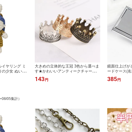
ルイヤリング ミ
大きめの立体的な王冠 3色から選べま
鏡面仕上げが
りの少女 ぬいぐ
す★かわいいアンティークチャーム
ードケース(名
みぐるみ キーチ
クラウン
143
385
円
円
ランダ miffy ギフ
〜08/05集計）