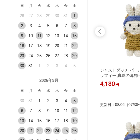
日
月
火
水
木
金
土
26
27
28
29
30
31
1
2
3
4
5
6
7
8
9
10
11
12
13
14
15
16
17
18
19
20
21
22
23
24
25
26
27
28
29
30
31
1
2
3
4
5
フ♪のた
とても大きいゴールド・シルバー・金
ジャストダッチ パー
デコパー
古美の鍵(キー)★アンティークチャー
ッフィー 真珠の耳飾
2026年9月
ー ご自
ム デコパーツ・デコ土台
るみ キーホルダー あ
176
4,180
円
円
どを描い
ェーン just dutch オ
日
月
火
水
木
金
土
ト 誕生日 かわいい
30
31
1
2
3
4
5
更新日
：
08/06
（07/30
6
7
8
9
10
11
12
13
14
15
16
17
18
19
20
21
22
23
24
25
26