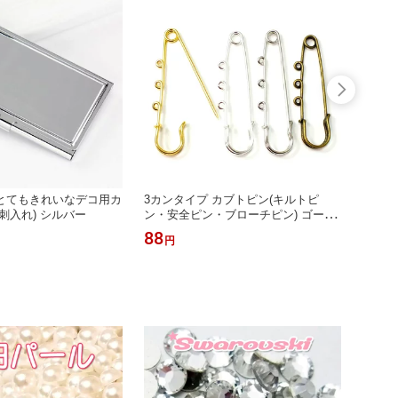
とてもきれいなデコ用カ
3カンタイプ カブトピン(キルトピ
ビール
刺入れ) シルバー
ン・安全ピン・ブローチピン) ゴール
セット
ド・ホワイトゴールド・シルバー・金
ルコー
88
187
円
古美カラー★デコパーツ★