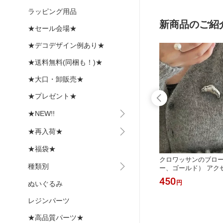
ラッピング用品
新商品のご紹
★セール会場★
★デコデザイン例あり★
★送料無料(同梱も！)★
★大口・卸販売★
★プレゼント★
★NEW!!
★再入荷★
★福袋★
猫 ネ
輪っかに乗った鳥さん★かわいいアン
クロワッサンのブロー
種類別
ックレ
ティークチャーム デコパーツ とり ト
ー、ゴールド） アク
リー ク
リ バード
ラ パン フード 食べ物
33
450
円
～
円
ぬいぐるみ
レジンパーツ
★高品質パーツ★