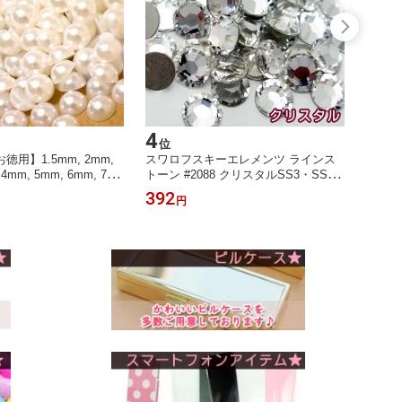
4
5
位
位
用】1.5mm, 2mm,
スワロフスキーエレメンツ ラインス
スワロ
 4mm, 5mm, 6mm, 7m
トーン #2088 クリスタルSS3・SS
トーン 
mm, 10mm クリーム＆ホ
5・SS7・SS9・SS12・SS16・SS2
10グロ
392
6,30
円
 ラインストーンとして
0・SS30・SS34・SS40・SS48【RC
イトシ
に！
P】
ファク
CP】