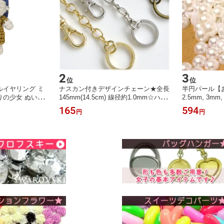
2
3
位
位
ルイヤリング ミ
ナスカン付きデザインチェーン★全長
半円パール【お徳
りの少女 ぬいぐ
145mm(14.5cm) 線径約1.0mm☆ハン
2.5mm, 3mm,
みぐるみ キーチ
ドメイド バッグチェーン キーホルダ
m, 8mm, 9
165
594
円
円
ランダ miffy ギフ
ー【RCP】
ワイトカラー
デコやネイル