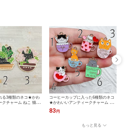
れる3種類のネコ★かわ
コーヒーカップに入った6種類のネコ
クロワ
クチャーム ねこ 猫 エ
★かわいいアンティークチャーム ね
ー、ゴ
こ 猫 エナメル
リー 
83
500
円
ド 食
もっと見る