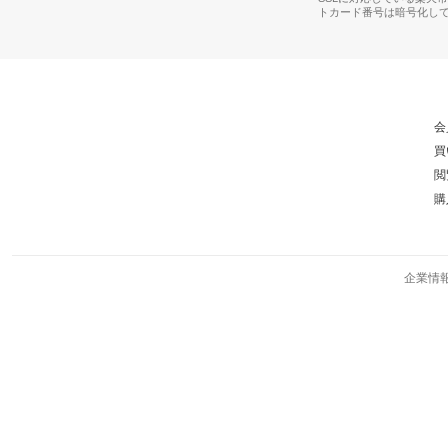
トカード番号は暗号化し
会
買
閲
購
企業情