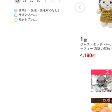
27
28
29
30
1
2
3
休業日（受注・発送対応なし）
受注対応のみ
発送対応のみ
15
1
位
位
ラインス
7種類のかわいいうさぎさんとリボン
ジャストダッチ パー
ルカラー(中
★貼り付けデコパーツ キャラクター
ッフィー 真珠の耳飾
・ライト
兎 ウサギ りぼん 動物
るみ キーホルダー あ
330
4,180
円
円
ト・タン
ェーン just dutch オ
ト 誕生日 かわいい