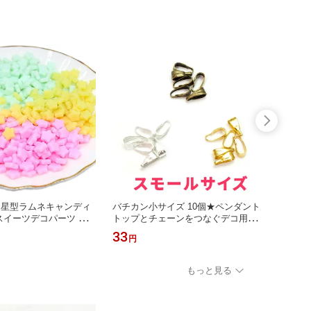
る星型ラムネキャンディ
バチカン小サイズ 10個★ペンダント
小さめ
スイーツデコパーツ プ
トップとチェーンをつなぐデコ用金具
ンティ
ー
ゴールド/シルバー/金古美 プチペン
アクセ
33
66
円
円
ビーズ パーツ
ーム
もっと見る