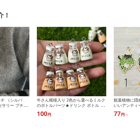
介！
チ （シルバ
牛さん模様入り 2色から選べるミルク
観葉植物に隠
セサリー プチプ
のボトルパーツ★ドリンク ボトル 牛
いいアンティー
 パリ
乳瓶
ナメル
100
77
円
円
～