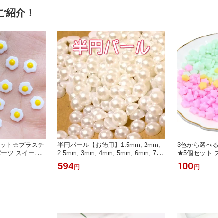
ご紹介！
セット☆プラスチ
半円パール【お徳用】1.5mm, 2mm,
3色から選べ
ーツ スイーツ
2.5mm, 3mm, 4mm, 5mm, 6mm, 7m
★5個セット 
m, 8mm, 9mm, 10mm クリーム＆ホ
ラパーツ スタ
594
100
円
円
ワイトカラー ラインストーンとして
デコやネイルに！