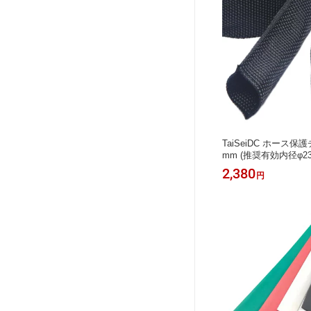
TaiSeiDC ホース保
mm (推奨有効内径φ2
ス用保護チューブ ホ
2,380
円
散低減対策 長さ2M 