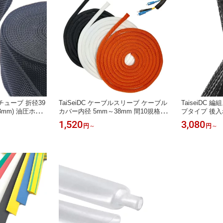
護チューブ 折径39
TaiSeiDC ケーブルスリーブ ケーブル
TaiseiDC
3mm) 油圧ホー
カバー内径 5mm～38mm 間10規格選
プタイプ 後入れ
ース破損時の飛
択 配線保護チューブ ツイストチュー
mm 23mm 3
1,520
3,080
円
～
円
～
黒
ブ PE織布製 セルフラップスリーブ
推奨適用範囲φ
編組チューブ
スナー式 ケー
M選択