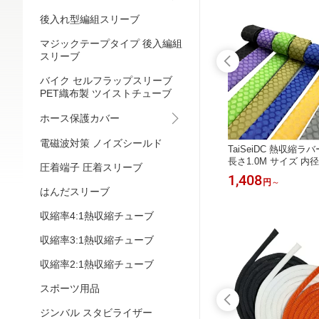
後入れ型編組スリーブ
マジックテープタイプ 後入編組
スリーブ
バイク セルフラップスリーブ
PET織布製 ツイストチューブ
ホース保護カバー
電磁波対策 ノイズシールド
ップ 内径
TaiseiDC 熱収縮ラバーグリップ 内径
TaiSeiDC 熱収縮
15mm 長さ1.0M 黒赤柄
長さ1.0M サイズ 内径φ1
圧着端子 圧着スリーブ
0 φ35 φ40 φ45m
1,507
1,408
円
円
～
青緑赤黄）
はんだスリーブ
収縮率4:1熱収縮チューブ
収縮率3:1熱収縮チューブ
収縮率2:1熱収縮チューブ
スポーツ用品
ジンバル スタビライザー