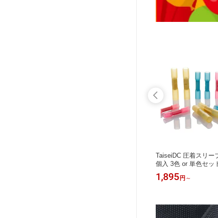
ップ 内径
TaiSeiDC 熱収縮ラバーグリップ 鱗柄
TaiseiDC 圧着スリー
ーブ 5色
長さ1.0M サイズ 内径30mm 8色選択
個入 3色 or 単色セ
（紫金灰黒青緑赤黄）
縁被覆 二層構造 接着
1,958
1,895
円
円
～
1