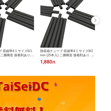
収縮率4:1 サイズ6/1.
熱収縮チューブ 収縮率4:1 サイズ8/2
熱収縮チ
入) 二層構造 接着剤あり
mm (25本入) 二層構造 接着剤あり 長
mm (
 TaiSeiDC 配線被覆 ケ
さ100mm 黒 TaiSeiDC 配線被覆 ケー
さ100
1,880
2,78
円
ブル保護
ブル保