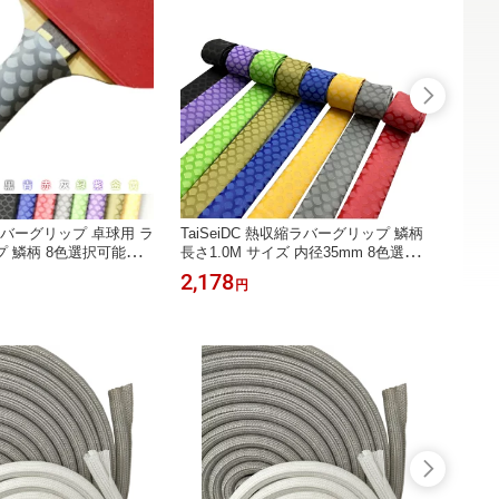
 オーバーグリップ 卓球用 ラ
TaiSeiDC 熱収縮ラバーグリップ 鱗柄
TaiS
 鱗柄 8色選択可能
長さ1.0M サイズ 内径35mm 8色選択
長さ1.
青緑赤黄）滑り止め
（紫金灰黒青緑赤黄）
（紫金
2,178
2,61
円