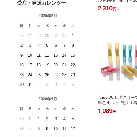
様 ノイズ
m 難燃性仕様 電磁波対策仕様 編組ス
ルド 内径：3mm〜 1
受注・発送カレンダー
リーブ 3M巻 ノイズ対策仕様
択 編組スリーブ 3M
12,980
2,310
円
円
～
様
2026年8月
日
月
火
水
木
金
土
26
27
28
29
30
31
1
2
3
4
5
6
7
8
9
10
11
12
13
14
15
16
17
18
19
20
21
22
23
24
25
26
27
28
29
30
31
1
2
3
4
5
TaiseiDC 圧着スリーブ
2026年9月
単色 セット 選択 圧
水形 絶縁被覆 二層構
日
月
火
水
木
金
土
1,089
円
収縮比3:1
30
31
1
2
3
4
5
6
7
8
9
10
11
12