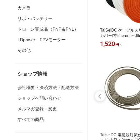
カメラ
リポ・バッテリー
ドローン完成品（PNP＆PNL）
3mm 16
TaiSeiDC 編組スリーブ 内径：3mm 6
TaiSeiDC ケーブ
mm 50mm
mm 9mm 長さ5M 後入れ ケーブル被
カバー内径 5mm～38
LDpower FPVモーター
用 編組
覆用 編組チューブ ( 推奨使用範囲 1
択 配線保護チューブ
2,200
1,520
円
～
円
～
 52φ間7
φ〜 10φ間3規格選択) 黒色
ブ PE織布製 セルフ
その他
編組チューブ
ショップ情報
会社概要・決済方法・配送方法
ショップへ問い合わせ
メルマガ登録・変更
すべての商品
径：30m
TaiseiDC ノイズシールド 内径：50m
TaiseiDC 電磁波対