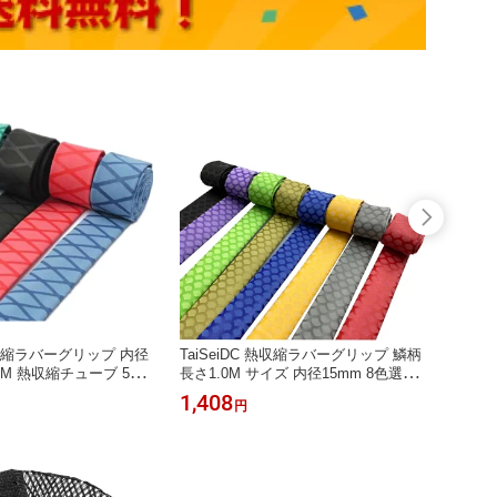
 熱収縮ラバーグリップ 内径
TaiSeiDC 熱収縮ラバーグリップ 鱗柄
TaiS
.0M 熱収縮チューブ 5色
長さ1.0M サイズ 内径15mm 8色選択
35mm
青緑赤黄）
（紫金灰黒青緑赤黄）
選択可
1,408
999
円