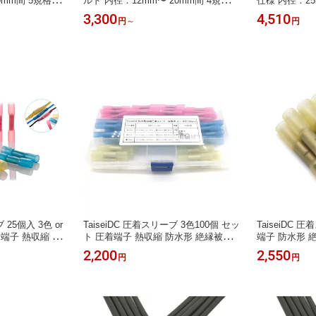
0mm間 5規格選
ルド 内径：12mm〜 20mm間 4規格選
仕様 内径：2
巻 ノイズ対策仕
択 編組スリーブ 3M巻 ノイズ対策仕
ノイズ対策仕
3,300
4,510
円
～
円
様
 25個入 3色 or
TaiseiDC 圧着スリーブ 3色100個 セッ
TaiseiDC 
着端子 熱収縮 防
ト 圧着端子 熱収縮 防水形 絶縁被覆
端子 防水形 
造 接着剤付き
二層構造 接着剤付き 収縮比3:1 ケー
剤付き 収縮比3
2,200
2,550
円
円
ス付き