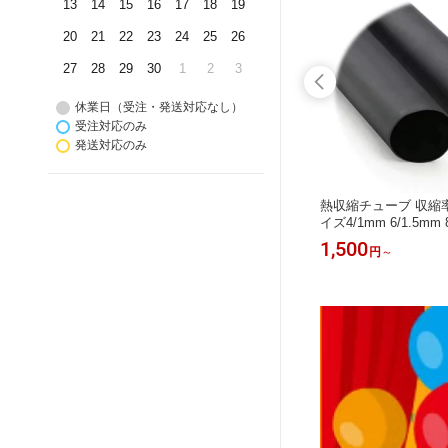
13
14
15
16
17
18
19
20
21
22
23
24
25
26
27
28
29
30
1
2
3
休業日（受注・発送対応なし）
受注対応のみ
発送対応のみ
ズ52/1
熱収縮チューブ 収縮率4:1 サイズ4/1
熱収縮チューブ 収縮率4
着剤あり
mm (5本入) 二層構造 接着剤あり 長さ
イズ4/1mm 6/1.5mm 
配線被覆 ケ
100mm 黒 TaiSeiDC 配線被覆 ケーブ
16/4mm 24/6mm 32/
980
1,500
円
円
～
ル保護
サイズ選択可能) 二層
黒 TaiSeiDC 配線