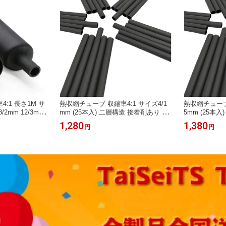
:1 長さ1M サ
熱収縮チューブ 収縮率4:1 サイズ4/1
熱収縮チューブ 
8/2mm 12/3mm
mm (25本入) 二層構造 接着剤あり 長
5mm (25本
8mm 52/13mm (8
さ100mm 黒 TaiSeiDC 配線被覆 ケー
長さ100mm 黒
1,280
1,380
円
円
構造 接着剤あり
ブル保護
ーブル保護
被覆 ケーブル保護