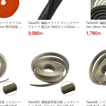
ルスリーブ ケーブル
TaiseiDC 編組スリーブ マジックテー
TaiSeiDC 
mm 間10規格選
プタイプ 後入れ 内径サイズ10mm 15
mm 19mm 25
 ツイストチュー
mm 23mm 30mm 40mm 5規格選択
長さ2M ( 推奨
3,080
1,780
円
～
円
～
ラップスリーブ
推奨適用範囲φ1〜φ45mm選択 面ファ
規格選択) 後
スナー式 ケーブル被覆用 長さ2Mと5
ブル被覆用
M選択
策仕様 ノイズシー
TaiseiDC 電磁波対策仕様 ノイズシー
TaiseiDC