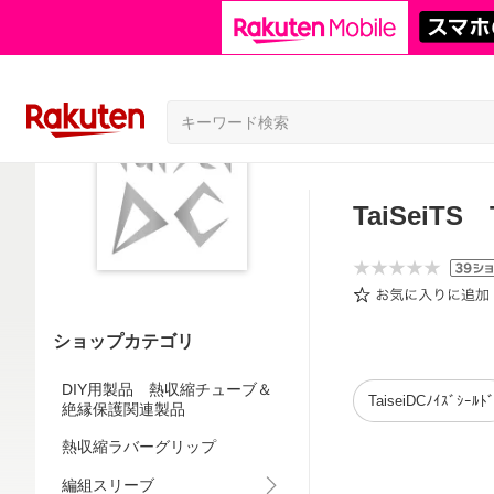
TaiSeiT
ショップカテゴリ
DIY用製品 熱収縮チューブ＆
TaiseiDCﾉｲｽﾞｼｰﾙﾄ
絶縁保護関連製品
熱収縮ラバーグリップ
編組スリーブ