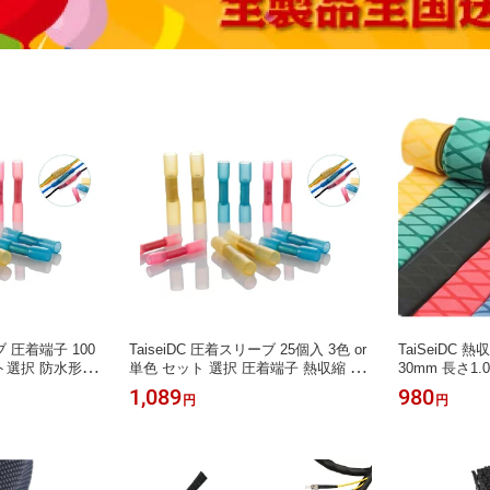
ブ 圧着端子 100
TaiseiDC 圧着スリーブ 25個入 3色 or
TaiSeiDC
ット選択 防水形 絶
単色 セット 選択 圧着端子 熱収縮 防
30mm 長さ1
剤付き 収縮比3:
水形 絶縁被覆 二層構造 接着剤付き
選択可能（黒
1,089
980
円
円
収縮比3:1