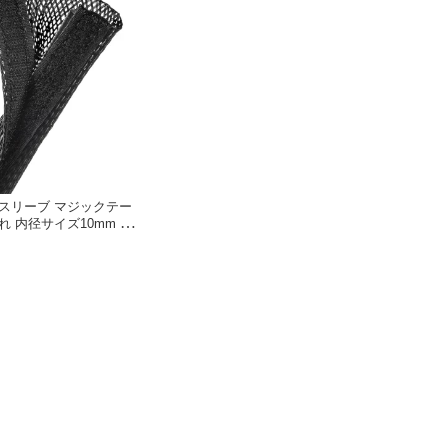
 編組スリーブ マジックテー
 内径サイズ10mm 15
0mm 40mm 5規格選択
1〜φ45mm選択 面ファ
ブル被覆用 長さ2Mと5