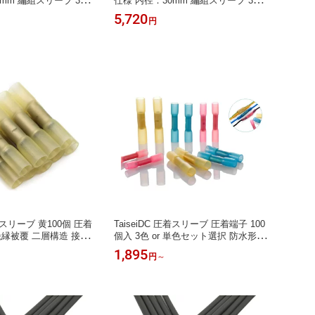
5mm 編組スリーブ 3M巻
仕様 内径：30mm 編組スリーブ 3M巻
仕様 
様
ノイズ対策仕様
ノイズ
5,720
7,48
円
圧着スリーブ 黄100個 圧着
TaiseiDC 圧着スリーブ 圧着端子 100
絶縁被覆 二層構造 接着
個入 3色 or 単色セット選択 防水形 絶
:1
縁被覆 二層構造 接着剤付き 収縮比3:
1,895
円
～
1