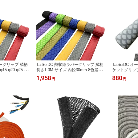
ラバーグリップ 鱗柄
TaiSeiDC 熱収縮ラバーグリップ 鱗柄
TaiSeiDC
5 φ20 φ25 φ3
長さ1.0M サイズ 内径30mm 8色選択
ケットグリップ
m 8色選択（紫金灰黒
（紫金灰黒青緑赤黄）
（鱗紫金灰黒
1,958
880
円
円