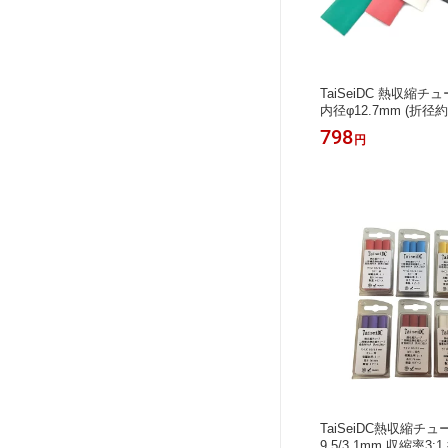
TaiSeiDC 熱収縮チュ
内径φ12.7mm (折径約
絶縁チューブ ケーブ
798
円
TaiSeiDC熱収縮チ
9.5/3.1mm 収縮率3