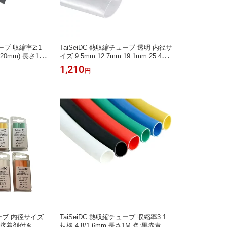
ーブ 収縮率2:1
TaiSeiDC 熱収縮チューブ 透明 内径サ
20mm) 長さ1M
イズ 9.5mm 12.7mm 19.1mm 25.4m
ル保護 印字無し
m 4規格選択 長さ100mm 収縮率2:1
1,210
円
ューブ 内径サイズ
TaiSeiDC 熱収縮チューブ 収縮率3:1
:1 接着剤付き 二層
規格 4.8/1.6mm 長さ1M 色:黒赤青黄