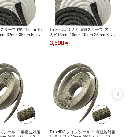
編組スリーブ 内径13mm 16
TaiSeiDC 後入れ編組スリーブ 内径：
TaiS
mm 32mm 38mm 50mm
内径13mm 16mm 19mm 25mm 32mm
m 9
使用範囲 8φ〜 26φ間4
38mm 50mm 長さ5M ( 推奨使用範囲
ー 編
3,500
2,20
円
～
入れ 編組チューブ ケー
8φ〜 52φ間7規格選択) ケーブルスリ
0φ間
ーブ ワイヤ保護 配線整理 ケーブル収
収納 
納 ケーブルカバー
ーブル
ケーブ
配線ま
 ノイズシールド 電磁波対策
TaiseiDC ノイズシールド 電磁波対策
Tais