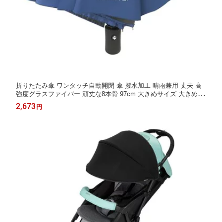
折りたたみ傘 ワンタッチ自動開閉 傘 撥水加工 晴雨兼用 丈夫 高
強度グラスファイバー 頑丈な8本骨 97cm 大きめサイズ 大きめ 収
納ポーチ 折り畳み式 折り畳み傘 メンズ レディース 軽量 …
2,673
円