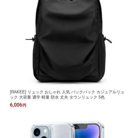
[RAKEE] リュック おしゃれ 人気 バックパック カジュアルリュ
ック 大容量 通学 軽量 防水 丈夫 タウンリュック 5色
6,006
円