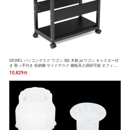
DEWEL パソコンデスク ワゴン 3段 木製 pcワゴン キャスター付
き 取っ手付き 収納棚 サイドデスク 棚板高さ調節可能 オフィス収
納 組立品 幅60x奥行30x高さ70cm (ブラック)
10,829
円