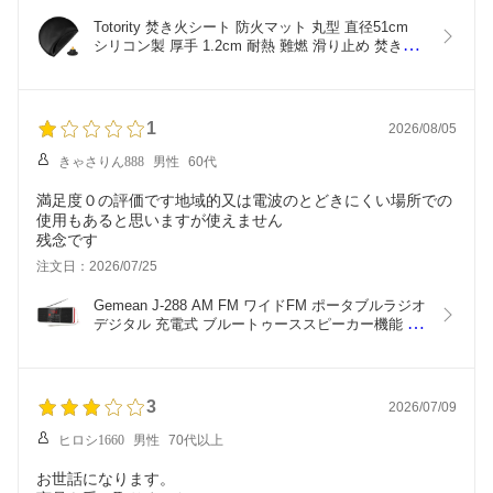
Totority 焚き火シート 防火マット 丸型 直径51cm 
シリコン製 厚手 1.2cm 耐熱 難燃 滑り止め 焚き火
台 バーベキューコンロ ストーブ 下敷き デッキ保護 
パッド 芝生守り キャンプ BBQ
1
2026/08/05
きゃさりん888
男性
60代
満足度０の評価です地域的又は電波のとどきにくい場所での
使用もあると思いますが使えません
残念です
注文日：2026/07/25
Gemean J-288 AM FM ワイドFM ポータブルラジオ 
デジタル 充電式 ブルートゥーススピーカー機能 ス
テレオサウンドradio 携帯ラジオ 小型 高感度、スリ
ープタイマー機能 microSDカード/USBメモ
リ/AUX…
3
2026/07/09
ヒロシ1660
男性
70代以上
お世話になります。