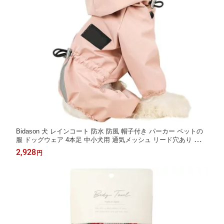
Bidason 犬 レインコート 防水 防風 帽子付き パーカー ペットの
服 ドッグウェア 4本足 中小犬用 通気メッシュ リード穴あり ゴム
付き 汚れ防止 夜間反射 散歩 お出かけ 日焼き防ぐ 四季通用
2,928
円