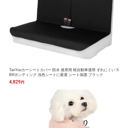
TanYooカーシートカバー 防水 後席用 軽自動車適用 ずれにくい S
BRボンディング 浅色シートに最適 シート保護 ブラック
4,829
円