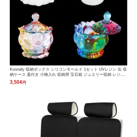
Koonafy 収納ボックス シリコンモールド 1セット UVレジン 缶 収
納ケース 蓋付き 小物入れ 収納用 宝石箱 ジュエリー収納 レジン
DIY 手作り モールド 工芸品 型 抜き型 (クリスタルガラス缶)
3,504
円