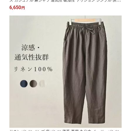
ズ カジュアル 麻シャツ 通気性 吸湿性 ァッション シンプル 快適
ゆったり ポケット付き サマーシャツ トップス 大人 上着 通勤 夏
6,650
円
用 夏服 父の日