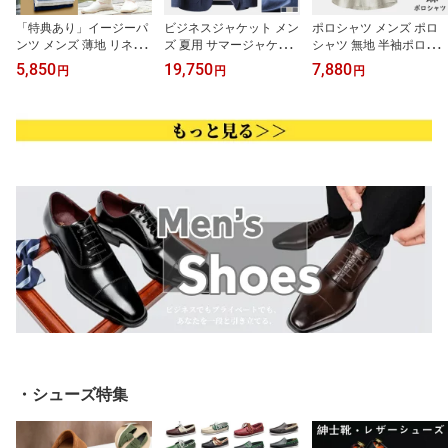
「特典あり」イージーパ
ビジネスジャケット メン
ポロシャツ メンズ ポロ
ンツ メンズ 薄地 リネン
ズ 夏用 サマージャケッ
シャツ 無地 半袖ポロシ
パンツ ゆったり ワイド
ト薄手 軽量 無地 スーツ
ャツ 夏 リネンシャツ 通
5,850
19,750
7,880
円
円
円
パンツ 亜麻100％ 無地
ジャケット 綿麻素材 サ
勤 普段着 薄手 涼しい 通
軽い カジュアルパンツ
マーアウター テーラード
気性 麻 ポロシャツ 夏シ
ロングパンツ サマー 麻
ジャケット 紳士ブレザー
ャツ カジュアル ショー
パンツ ラウンジパンツ
通勤 結婚式 二次会 男性
ト丈 トップス 夏物 上着
チノパン 長ズボン 接触
用ジャケット 涼しい 洗
冷感 通気性 涼しい 春服
える 春夏服 秋服 父の日
夏物 男性用 ボトムス 大
プレゼント ギフト
きいサイズ
・シューズ特集