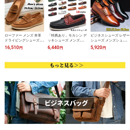
ローファー メンズ 本革
「特典あり」モカシン デ
ビジネスシューズ レザー
ドライビングシューズ ス
ッキシューズ メンズシュ
シューズ メンズシューズ
リッポン 牛革 デッキシ
ーズ 本革 牛革 レザーシ
レースアップ ドレスシュ
16,510
6,440
5,920
円
円
円
ューズ レザーシューズ
ューズ レースアップ カ
ーズ カジュアルシューズ
モカシンシューズ カジュ
ジュアルシューズ コンフ
紳士靴 デッキシューズ
アルシューズ コンフォー
ォート モカシンシューズ
通勤 仕事 出張 結婚式 フ
トシューズ 紐なし 革靴
スリッポン ローファー
ォーマル 父の日 プレゼ
カジュアル ビジネス お
男性靴 紳士靴 革靴 ドラ
ント 短靴 大きいサイズ 2
洒落 履きやすい 紳士靴
イビングシューズ 3タイ
3.5cm~29.0cm
シンプル
プ