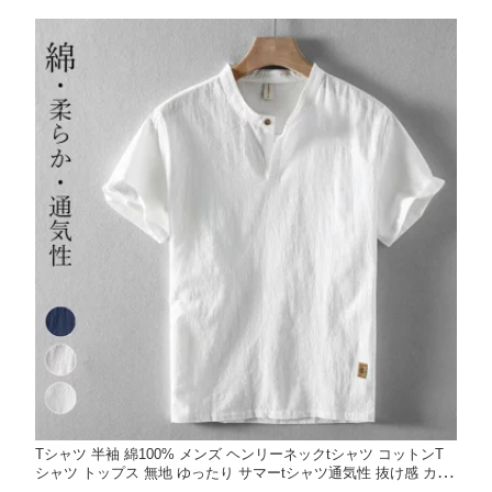
Tシャツ 半袖 綿100% メンズ ヘンリーネックtシャツ コットンT
シャツ トップス 無地 ゆったり サマーtシャツ通気性 抜け感 カジ
ュアル 薄手 涼しい 快適 やわらか おしゃれ 大人 M-5XL 大きいサ