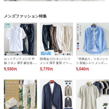
メンズファッション特集
セットアップ メンズ 半
[特典あり]リネンパンツ
「特典あり」リネンシャ
袖 リネン 薄手 麻生地 セ
メンズ 薄手 夏用 イージ
ツ 長袖シャツ メンズシ
ットアップ上下 軽量 ス
ーパンツ 軽い 清涼 ワイ
ャツ 薄手 無地 シンプル
9,550
5,770
5,040
円
円
円
タンドカラー 半袖シャツ
ドパンツ メンズロングパ
ファッション ゆったり
リネンパンツ ゆったり
ンツ スリム 亜麻素材 前
カジュアルシャツ 綿麻シ
トレーニング カジュアル
開け ウエストゴム カジ
ャツ トップス 春服 夏服
ランニングウェア スポー
ュアルパンツ 長ズボン
秋物 薄手 涼しい
ツウェア 通気性 お出か
チノパン 通気性 接触冷
け 春夏服 吸湿 涼しい ト
感 春服 夏服 秋品 男性用
レーナー 誕生日 父の日
ボトムス
プレゼント 特典あり