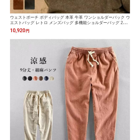
ウェストポーチ ボディバッグ 本革 牛革 ワンショルダーバック ウ
エストバッグ レトロ メンズバッグ 多機能ショルダーバッグ 2WA
Yバッグ チェストバッグ 斜め掛け カジュアル バッグ 釣り アウト
10,920
円
ドア 散歩ジョギング ランニング キャンプ 自転車 バイク かばん
腰 鞄