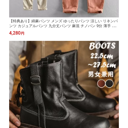
【特典あり】綿麻パンツ メンズ ゆったりパンツ 涼しい リネンパ
ンツ カジュアルパンツ 九分丈パンツ 麻混 チノパン 9分 薄手 無
地 通気性 春夏 大きいサイズ イージーパンツ コットン リネン 男
4,280
円
性用ズボン ジョガーパンツ サマーパンツ 夏服