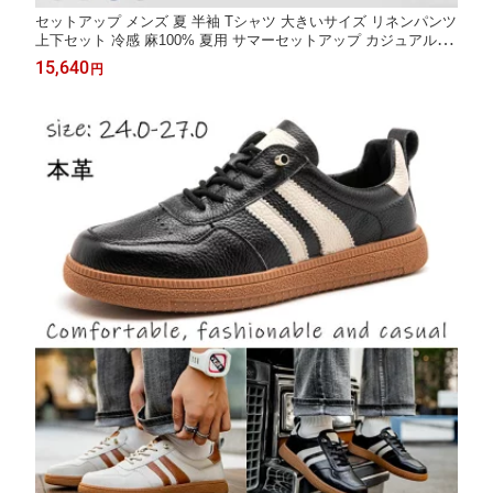
セットアップ メンズ 夏 半袖 Tシャツ 大きいサイズ リネンパンツ
上下セット 冷感 麻100% 夏用 サマーセットアップ カジュアル 通
気性 薄手 涼しい 快適 無地 男性用ズボン イージーパンツ 春服 夏
15,640
円
服 秋服 メンズファッション 父の日 誕生日 プレゼント