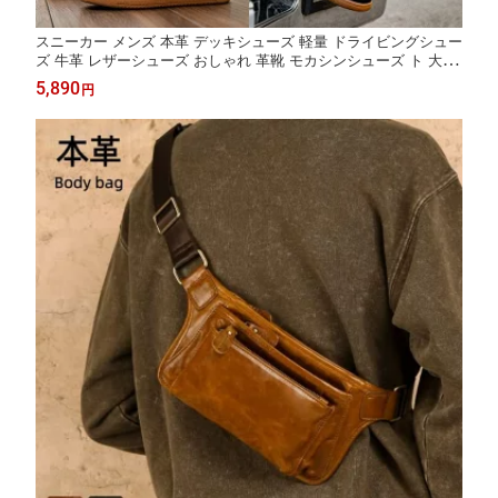
スニーカー メンズ 本革 デッキシューズ 軽量 ドライビングシュー
ズ 牛革 レザーシューズ おしゃれ 革靴 モカシンシューズ ト 大人
レッキングシューズ 男性 ローファー カジュアル 運動 お出かけ
5,890
円
通学通勤 高校生 紐靴 人気 20代 30代 40代