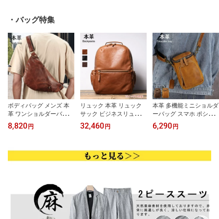
・バッグ特集
ボディバッグ メンズ 本
リュック 本革 リュック
本革 多機能ミニショルダ
革 ワンショルダーバック
サック ビジネスリュック
ーバッグ スマホ ポシェ
メンズバッグ 肩かけ 肩
プルアップレザー 革 デ
ット メンズ 縦 小型のバ
8,820
32,460
6,290
円
円
円
掛け 多機能ショルダーバ
イパック メンズバックパ
ッグ メンズバッグ 斜め
ッグ 斜めがけバッグ ス
ック 大容量リュック 2W
掛け 鞄 軽量 コンパクト
リングバッグ チェストバ
AY 手提げ レザー ノート
男女兼用 ショルダー バ
ッグ アウトドア 釣り 散
パソコンバッグ PCリュ
ッグ 携帯 ポーチ レザー
歩ジョギング ランニング
ック 防水 通勤 通学 旅行
革 ミニバッグ 男性 30代
キャンプ 登山 旅行 通勤
出張 就活 仕事 ビジネス
40代 50代 60代 斜めがけ
自転車 スポーツ バイク
バッグ カジュアル 鞄
バッグ プレゼント ギフ
かばん 腰 鞄
ト 誕生日