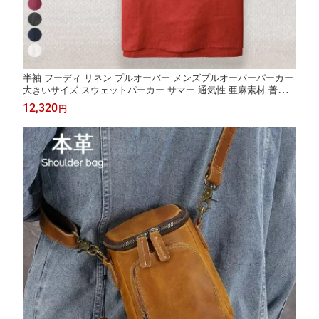
半袖 フーディ リネン プルオーバー メンズプルオーバーパーカー
大きいサイズ スウェットパーカー サマー 通気性 亜麻素材 普段着
無地 フード付き トップス ゆったりシンプル リラックス スタンダ
12,320
円
ード リネンシャツ カジュアル 春 夏 秋物