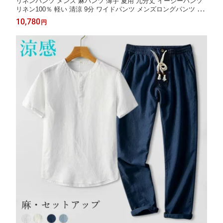
リネンパンツ メンズ 麻パンツ 薄手 夏用 九分丈 イージーパンツ
リネン100％ 軽い 清涼 9分 ワイドパンツ メンズロングパンツ 亜
麻素材 夏 通勤 カジュアル ウエストゴム ドロスト 涼しい 無地 ベ
10,780
円
ーシック 長ズボン チノパン 通気性 春服 夏服 秋品 男性用ボトム
ス