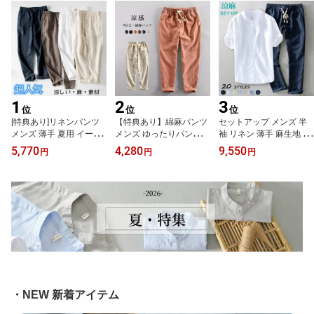
1
2
3
位
位
位
[特典あり]リネンパンツ
【特典あり】綿麻パンツ
セットアップ メンズ 半
メンズ 薄手 夏用 イージ
メンズ ゆったりパンツ
袖 リネン 薄手 麻生地 セ
ーパンツ 軽い 清涼 ワイ
涼しい リネンパンツ カ
ットアップ上下 軽量 ス
5,770
4,280
9,550
円
円
円
ドパンツ メンズロングパ
ジュアルパンツ 九分丈パ
タンドカラー 半袖シャツ
ンツ スリム 亜麻素材 前
ンツ 麻混 チノパン 9分
リネンパンツ ゆったり
開け ウエストゴム カジ
薄手 無地 通気性 春夏 大
トレーニング カジュアル
ュアルパンツ 長ズボン
きいサイズ イージーパン
ランニングウェア スポー
チノパン 通気性 接触冷
ツ コットン リネン 男性
ツウェア 通気性 お出か
感 春服 夏服 秋品 男性用
用ズボン ジョガーパンツ
け 春夏服 吸湿 涼しい ト
ボトムス
サマーパンツ 夏服
レーナー 誕生日 父の日
プレゼント 特典あり
・NEW 新着アイテム