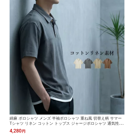
綿麻 ポロシャツ メンズ 半袖ポロシャツ 重ね風 切替え柄 サマー
Tシャツ リネン コットン トップス ジャージポロシャツ 通気性 薄
手 ゆったり 涼しい 接触冷感 夏 おしゃれ カジュアルTシャツ ゴ
4,280
円
ルフウェア 大人 上着 夏服 シンプルコーデ 父の日