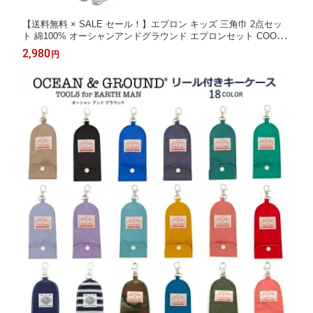
【送料無料 × SALE セール！】エプロン キッズ 三角巾 2点セッ
ト 綿100% オーシャンアンドグラウンド エプロンセット COOKD
AY | 男の子 女の子 子供 100 110 120 130 140 150 160cm 幼稚園
2,980
円
保育園 小学生 給食 家庭科 調理実習 入園 入学 通園 通学 プレゼ
ント 新学期準備