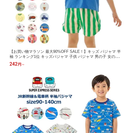
【お買い物マラソン 最大90%OFF SALE！】キッズ パジャマ 半
袖 ランキング1位 キッズパジャマ 子供 パジャマ 男の子 女の子
夏パジャマ アンパサンド 綿100％ 綿混 80cm-150cm | 保育園 小
242
円
～
学生 お昼寝 保育園パジャマ ベビー ルームウェア 上下セット お
泊まり保育 部屋着