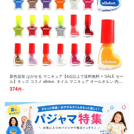
新色追加 はがせる マニキュア【4点以上で送料無料 × SALE セー
ル】キッズ コスメ allolun. ネイル マニキュア オールオルン 内容
量3.5ml～ ネイルキッズ ママと一緒 ラメ ハートモチーフネイル |
374
円
～
ランキング1位 キッズコスメ キッズ ネイル 女の子 女児 プチギフ
ト