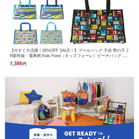
【今すぐ大活躍！30%OFF SALE！】プールバッグ 子供 男の子 J
R新幹線・電車柄 Kids Foret（キッズフォーレ）ビーチバッグ は
やぶさ こまち ドクターイエロー | 水泳バッグ スイムバッグ スイ
1,386
円
ミングバッグ こども水着 水泳用品 キッズ おしゃれ 幼稚園 保育
園 小学校