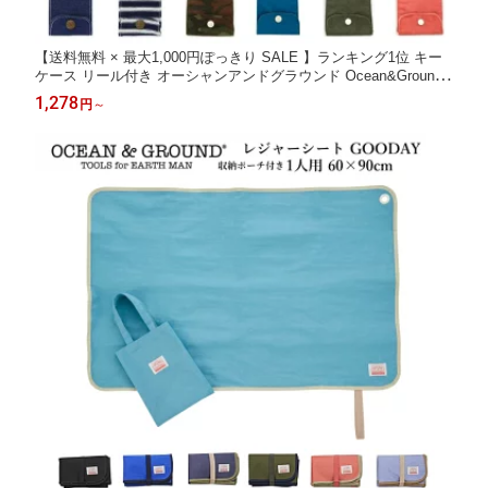
【送料無料 × 最大1,000円ぽっきり SALE 】ランキング1位 キー
ケース リール付き オーシャンアンドグラウンド Ocean&Ground |
キッズ キーケース キッズ ジュニア 小学校 中学校 高校生 大人 男
1,278
円
～
の子 女の子 ランドセル リュック キッズ防犯 子ども防犯 紛失防
止 4525901