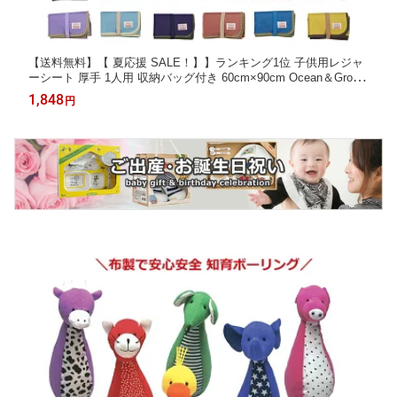
【送料無料】【 夏応援 SALE！】】ランキング1位 子供用レジャ
ーシート 厚手 1人用 収納バッグ付き 60cm×90cm Ocean＆Groun
d（オーシャンアンドグラウンド）GOODAY | 無地 ナイロン製 キ
1,848
円
ッズ ジュニア用 小学生 幼稚園 保育園 遠足 運動会 公園 ナイロン
シンプル