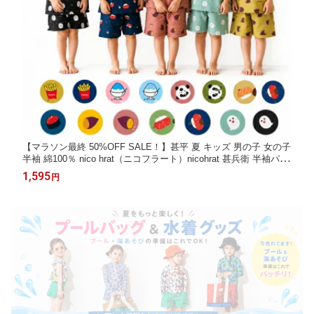
【マラソン最終 50%OFF SALE！】甚平 夏 キッズ 男の子 女の子
半袖 綿100％ nico hrat（ニコフラート）nicohrat 甚兵衛 半袖パジ
ャマ 90cm-130cm 子供 パジャマ 夏 保育園 幼稚園 小学生 夏祭り
1,595
円
花火大会 縁日 夕涼み会 プレゼント ギフト 90 100 110 120 130