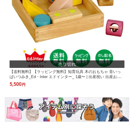
【送料無料】【ラッピング無料】知育玩具 木のおもちゃ 音いっ
ぱいつみき_Ed・Inter エドインター_ 1歳〜 | 出産祝い 出産お祝
い 内祝い 誕生日プレゼント 誕生日祝い おもちゃ ファースト積み
5,500
円
木 男の子 女の子 ベビー 一歳 1歳児 2歳 3歳 子供 ベビーギフト