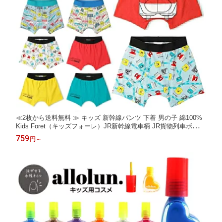
≪2枚から送料無料 ≫ キッズ 新幹線パンツ 下着 男の子 綿100%
Kids Foret（キッズフォーレ）JR新幹線電車柄 JR貨物列車ボクサ
ーパンツ 100cm-130cm 新幹線ボクサーパンツ | 男の子 キッズ パ
759
円
～
ンツ 下着 男の子パンツ 肌着 パンツ子供 お着替えアンダーウェア