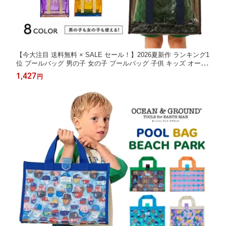
【今大注目 送料無料 × SALE セール！】2026夏新作 ランキング1
位 プールバッグ 男の子 女の子 プールバッグ 子供 キッズ オーシ
ャンアンドグラウンド OAHU ocean＆ground オーシャン＆グラウ
1,427
円
ンド ビーチバッグ 水泳バッグ スイムバッグ プールBAG 小学生
対応 幼稚園対応