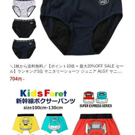
＼1枚から送料無料／【ポイント10倍 × 最大20%OFF SALE セー
ル】ランキング1位 サニタリーショーツ ジュニア ALGY サニタリ
ーショーツ 女の子 下着 135cm〜165cm 防水布 | 小学生 中学生
704
円
～
女児ショーツ 生理用ショーツ 生理用 抗菌 防臭 キッズ パンツ 通
学 修学旅行