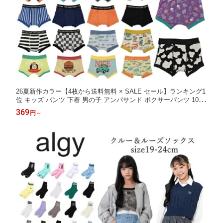
26夏新作カラー【4枚から送料無料 × SALE セール】ランキング1
位 キッズ パンツ 下着 男の子 アンパサンド ボクサーパンツ 100c
m-150cm ampersand | 男の子 キッズ パンツ 下着 男児 男の子パ
369
円
～
ンツ 肌着 パンツ子供 お着替え アンダーウェア ランキング1位ボ
クサーパンツ