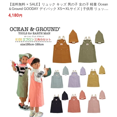
【送料無料 × SALE】リュック キッズ 男の子 女の子 軽量 Ocean
＆Ground GOODAY デイパック XS〜XLサイズ | 子供用 リュック
サック 遠足 旅行 通園 通学 幼稚園 保育園 小学校 入園 入学 新学
4,180
円
期 ジュニア プレゼント ギフト アウトドア スクール バッグ