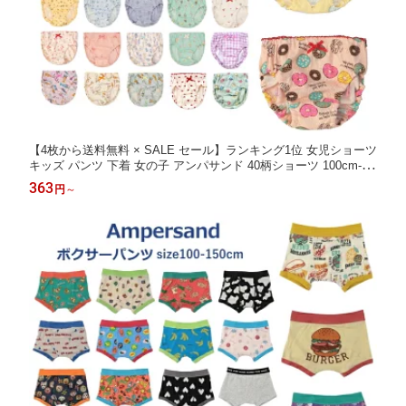
【4枚から送料無料 × SALE セール】ランキング1位 女児ショーツ
キッズ パンツ 下着 女の子 アンパサンド 40柄ショーツ 100cm-14
0cm ampersand | ショーツ 綿100% ジュニア 女の子ショーツ 女
363
円
～
の子パンツ 子供 子供肌着 アンダーウェア ポイント消化 買いまわ
り 洗い替え