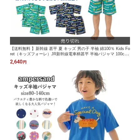
【送料無料 】新幹線 甚平 夏 キッズ 男の子 半袖 綿100％ Kids Fo
ret（キッズフォーレ）JR新幹線電車柄甚平 半袖パジャマ 100c
m〜130cm｜子供 パジャマ 夏 通園 通学 保育園 幼稚園 小学生 人
2,640
円
気 プレゼント ギフト こまち ドクターイエロー はやぶさ KG