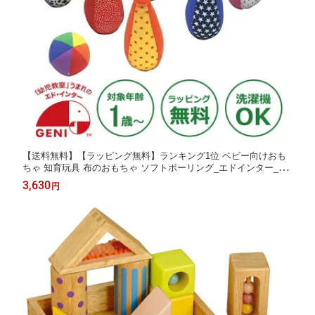
【送料無料】【ラッピング無料】ランキング1位 ベビー向けおも
ちゃ 知育玩具 布のおもちゃ ソフトボーリング_エドインター_対
象年齢 1歳〜 | 出産祝い 出産お祝い 内祝い 誕生日プレゼント 誕
3,630
円
生日祝い 男の子 女の子 ベビー 幼児 子供 一歳 1歳児 子供 ギフト
ベビーギフト