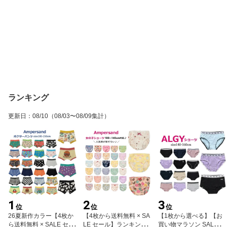
ランキング
更新日
：
08/10
（08/03〜08/09集計）
1
2
3
位
位
位
26夏新作カラー【4枚か
【4枚から送料無料 × SA
【1枚から選べる】【お
ら送料無料 × SALE セー
LE セール】ランキング1
買い物マラソン SAL