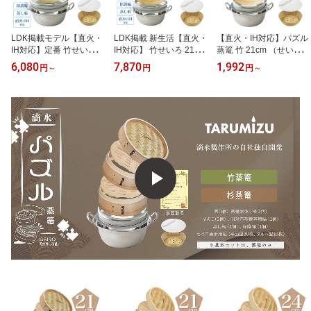
LDK掲載モデル【直火・
LDK掲載 新生活【直火・
【直火・IH対応】パズル
IH対応】定番 竹せいろ 1
IH対応】 竹せいろ 21cm
蒸篭 竹 21cm （せいろ紙
8cm 21cm 2段 大容量 深
せいろ紙（30枚） 初心
30枚+レシピ付き）本格
6,080
7,870
1,992
円
～
円
円
～
型 蒸篭 蒸篭専用鍋 せい
者 本格蒸し鍋セット _ 滴
蒸し鍋セット_ 滴水製作
ろ紙付き_ 滴水製作所 職
水製作所 大容量 深型 せ
所【意匠登録商品】 大容
人仕上げ 天然竹 蒸し料
いろ 2段 受け台 蒸篭 蒸
量 深型 新感覚 せいろ 2
理 蒸し野菜 ギフト 贈り
し 蒸籠 セイロ ギフト 贈
段 蒸籠 蒸し 竹せいろ ギ
物 蒸し器 本格蒸し鍋セ
り物 蒸し器（蒸し板+保
フト 贈り物 蒸し器 レビ
ット【当店リピート率 N
護輪+調整輪）レビュー
ュー特典 30%OFFクーポ
o.1】レビュー特典 30%
特典 30%OFFクーポン
ン
OFFクーポン