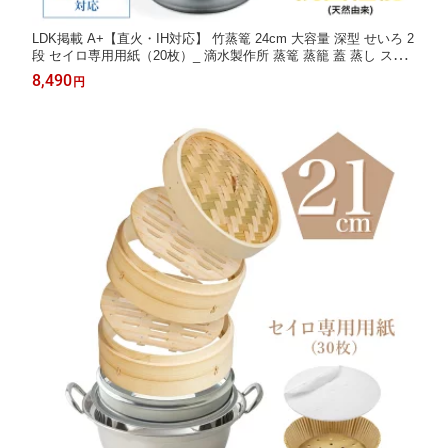
LDK掲載 A+【直火・IH対応】 竹蒸篭 24cm 大容量 深型 せいろ 2
段 セイロ専用用紙（20枚）_ 滴水製作所 蒸篭 蒸籠 蓋 蒸し ステ
ンレス 蒸篭専用鍋 セイロ ギフト 贈り物 蒸し器 初心者 本格蒸し
8,490
円
鍋セット レビュー特典 30%OFFクーポン