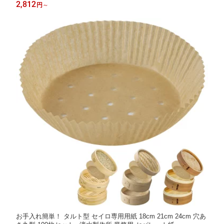
作所 【特許出願中】 時短 竹 せいろ 2段 深型 蒸篭 蒸籠 セイロ
2,812
円
～
業務用 ギフト 贈り物 蒸し器 レビュー特典 30%OFFクーポン
お手入れ簡単！ タルト型 セイロ専用用紙 18cm 21cm 24cm 穴あ