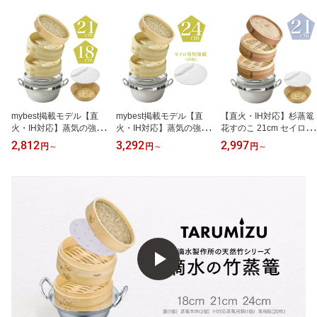
mybest掲載モデル【直
mybest掲載モデル【直
【直火・IH対応】杉蒸篭
火・IH対応】蒸気の強さ
火・IH対応】蒸気の強さ
花すのこ 21cm セイロ専
UP！ 竹蒸篭 花すのこ 18
UP！ 竹蒸篭 花すのこ 24
用用紙（30枚）_ 滴水製
2,812
3,292
2,997
円
～
円
～
円
～
cm 21cm せいろ紙 蒸篭
cm せいろ紙（20枚）蒸
作所【 特許出願中 】自
専用鍋 本格蒸し鍋セット
篭専用鍋 本格蒸し鍋セッ
社独自開発 蒸気の強さU
_ 滴水製作所 【特許出願
ト_ 滴水製作所 【特許出
P！時短 蒸篭 大容量 深
中】 時短 竹 せいろ 2段
願中】 時短 せいろ 2段
型 せいろ 2段 ギフト 贈
深型 蒸篭 蒸籠 セイロ 業
深型 蒸篭 蒸籠 セイロ ギ
り物 蒸し器 初心者にお
務用 ギフト 贈り物 蒸し
フト 贈り物 蒸し器 レビ
すすめ 本格蒸し鍋セット
器 レビュー特典 30%OF
ュー特典 30%OFFクーポ
レビュー特典 30%OFFク
Fクーポン
ン
ーポン