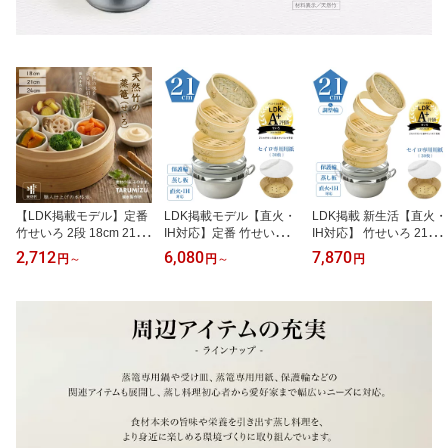
【LDK掲載モデル】定番
LDK掲載モデル【直火・
LDK掲載 新生活【直火・
竹せいろ 2段 18cm 21cm
IH対応】定番 竹せいろ 1
IH対応】 竹せいろ 21cm
24cm 蒸し器 せいろ紙
8cm 21cm 2段 大容量 深
せいろ紙（30枚） 初心
2,712
6,080
7,870
円
～
円
～
円
（30枚付）_滴水製作所
型 蒸篭 蒸篭専用鍋 せい
者 本格蒸し鍋セット _ 滴
初心者向け 大容量 深型
ろ紙付き_ 滴水製作所 職
水製作所 大容量 深型 せ
蒸篭 蒸籠 セイロ 蒸し料
人仕上げ 天然竹 蒸し料
いろ 2段 受け台 蒸篭 蒸
理【品質保証★レビュー
理 蒸し野菜 ギフト 贈り
し 蒸籠 セイロ ギフト 贈
特典 30%OFFクーポン】
物 蒸し器 本格蒸し鍋セ
り物 蒸し器（蒸し板+保
ット【当店リピート率 N
護輪+調整輪）レビュー
o.1】レビュー特典 30%
特典 30%OFFクーポン
OFFクーポン