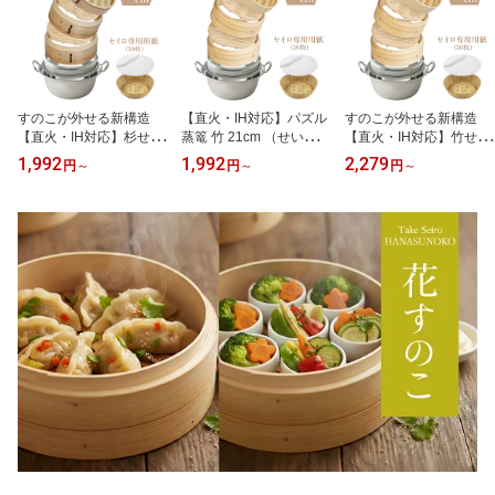
すのこが外せる新構造
【直火・IH対応】パズル
すのこが外せる新構造
【直火・IH対応】杉せい
蒸篭 竹 21cm （せいろ紙
【直火・IH対応】竹せい
ろ 21cm 2段 蒸し器 深型
30枚+レシピ付き）本格
ろ 24cm 深型 2段 蒸し鍋
1,992
1,992
2,279
円
～
円
～
円
～
大容量 蒸し鍋セット せ
蒸し鍋セット_ 滴水製作
セット（せいろ紙 30
いろ紙（30枚付）パズル
所【意匠登録商品】 大容
枚）大容量 2WAY蒸篭 パ
蒸篭 2WAY調理 蒸篭 ギ
量 深型 新感覚 せいろ 2
ズル蒸篭 竹 蒸籠 ギフト
フト 贈り物 蒸籠 セイロ
段 蒸籠 蒸し 竹せいろ ギ
贈り物 蒸し器 本格蒸し
滴水製作所 レビュー特典
フト 贈り物 蒸し器 レビ
鍋セット【レビュー特典
30%OFFクーポン
ュー特典 30%OFFクーポ
30%OFFクーポン】
ン