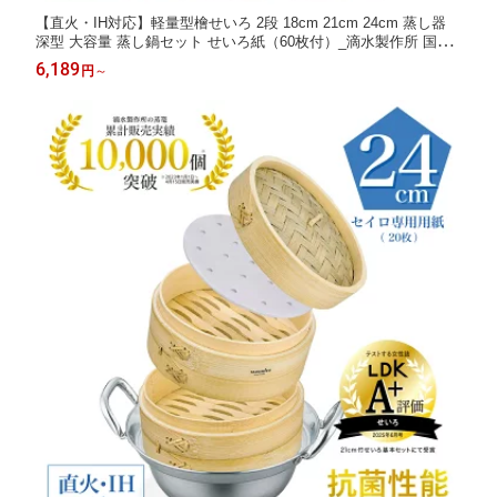
【直火・IH対応】軽量型檜せいろ 2段 18cm 21cm 24cm 蒸し器
深型 大容量 蒸し鍋セット せいろ紙（60枚付）_滴水製作所 国産
檜使用 蒸篭 ギフト 贈り物 蒸し器 セイロ 【花すのこ構造で蒸気
6,189
円
～
が循環UP！】レビュー特典 30%OFFクーポン