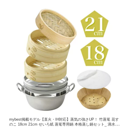
mybest掲載モデル【直火・IH対応】蒸気の強さUP！ 竹蒸篭 花す
のこ 18cm 21cm せいろ紙 蒸篭専用鍋 本格蒸し鍋セット_ 滴水製