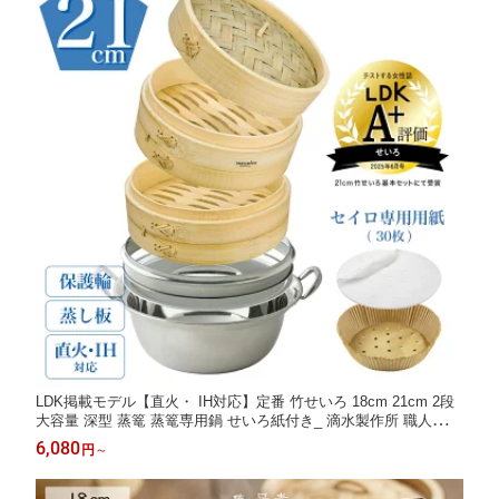
LDK掲載モデル【直火・ IH対応】定番 竹せいろ 18cm 21cm 2段
大容量 深型 蒸篭 蒸篭専用鍋 せいろ紙付き_ 滴水製作所 職人仕上
げ 天然竹 蒸し料理 蒸し野菜 ギフト 贈り物 蒸し器 本格蒸し鍋セ
6,080
円
～
ット【当店リピート率 No.1】レビュー特典 30%OFFクーポン