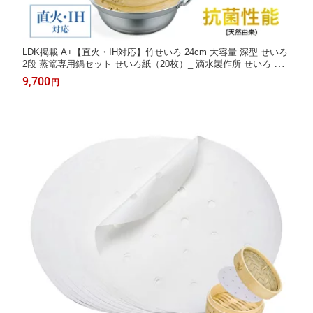
LDK掲載 A+【直火・IH対応】竹せいろ 24cm 大容量 深型 せいろ
2段 蒸篭専用鍋セット せいろ紙（20枚）_ 滴水製作所 せいろ 蒸
篭 蒸籠 蒸し ステンレス 鍋 ギフト 贈り物 調整輪付 蒸し器 本格
9,700
円
蒸し鍋セット レビュー特典 30%OFFクーポン