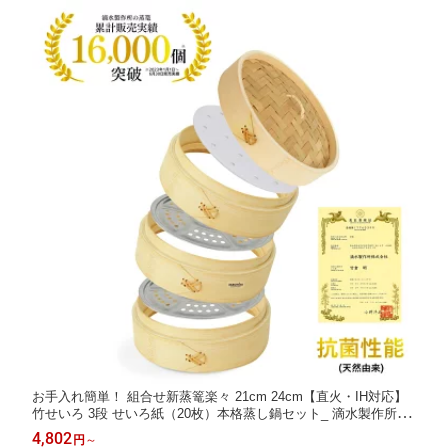
お手入れ簡単！ 組合せ新蒸篭楽々 21cm 24cm【直火・IH対応】
竹せいろ 3段 せいろ紙（20枚）本格蒸し鍋セット_ 滴水製作所 自
社独自開発 せいろ 組立輪 蒸し板 蒸篭 蒸籠 セイロ ギフト 贈り物
4,802
円
～
蒸し器 レビュー特典 30%OFFクーポン