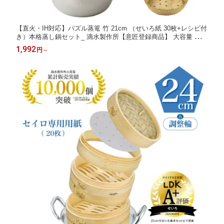
【直火・IH対応】パズル蒸篭 竹 21cm （せいろ紙 30枚+レシピ付
き）本格蒸し鍋セット_ 滴水製作所【意匠登録商品】 大容量 深型
新感覚 せいろ 2段 蒸籠 蒸し 竹せいろ ギフト 贈り物 蒸し器 レビ
1,992
円
～
ュー特典 30%OFFクーポン