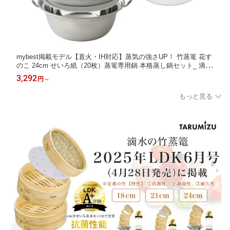
mybest掲載モデル【直火・IH対応】蒸気の強さUP！ 竹蒸篭 花す
のこ 24cm せいろ紙（20枚）蒸篭専用鍋 本格蒸し鍋セット_ 滴水
製作所 【特許出願中】 時短 せいろ 2段 深型 蒸篭 蒸籠 セイロ ギ
3,292
円
～
フト 贈り物 蒸し器 レビュー特典 30%OFFクーポン
もっと見る