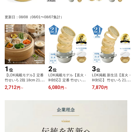
更新日
：
08/08
（08/01〜08/07集計）
1
2
3
位
位
位
【LDK掲載モデル】定番
LDK掲載モデル【直火・
LDK掲載 新生活【直火・
竹せいろ 2段 18cm 21cm
IH対応】定番 竹せいろ 1
IH対応】 竹せいろ 21cm
24cm 蒸し器 せいろ紙
8cm 21cm 2段 大容量 深
せいろ紙（30枚） 初心
2,712
6,080
7,870
円
～
円
～
円
（30枚付）_滴水製作所
型 蒸篭 蒸篭専用鍋 せい
者 本格蒸し鍋セット _ 滴
初心者向け 大容量 深型
ろ紙付き_ 滴水製作所 職
水製作所 大容量 深型 せ
蒸篭 蒸籠 セイロ 蒸し料
人仕上げ 天然竹 蒸し料
いろ 2段 受け台 蒸篭 蒸
理【品質保証★レビュー
理 蒸し野菜 ギフト 贈り
し 蒸籠 セイロ ギフト 贈
特典 30%OFFクーポン】
物 蒸し器 本格蒸し鍋セ
り物 蒸し器（蒸し板+保
ット【当店リピート率 N
護輪+調整輪）レビュー
o.1】レビュー特典 30%
特典 30%OFFクーポン
OFFクーポン