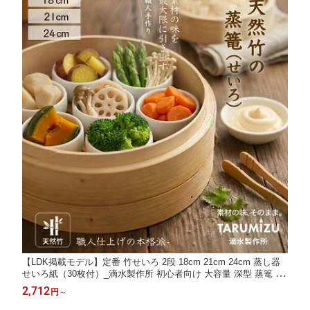
【LDK掲載モデル】定番 竹せいろ 2段 18cm 21cm 24cm 蒸し器
せいろ紙（30枚付）_滴水製作所 初心者向け 大容量 深型 蒸篭 蒸
籠 セイロ 蒸し料理【品質保証★レビュー特典 30%OFFクーポ
2,712
円
～
ン】