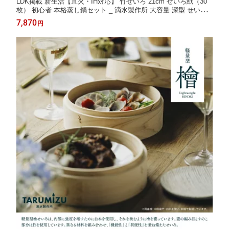
LDK掲載 新生活【直火・IH対応】 竹せいろ 21cm せいろ紙（30
枚） 初心者 本格蒸し鍋セット _ 滴水製作所 大容量 深型 せいろ 2
段 受け台 蒸篭 蒸し 蒸籠 セイロ ギフト 贈り物 蒸し器（蒸し板
7,870
円
+保護輪+調整輪）レビュー特典 30%OFFクーポン