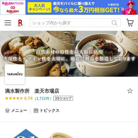
滴水製作所 楽天市場店
4.74
（
1,722
件）
メニュー
トピックス