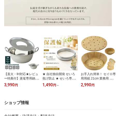
【直火・IH対応★レビュ
★ 自社独自開発 せいろ
お手入れ簡単！ セイロ専
ー特典付】蒸篭専用鍋 1
焦げ防止 ★ せいろ専用
用用紙 21cm 業務用 セパ
5cm〜21cm マルチスチ
保護輪 18cm 21cm 24cm
レート紙 3種類（全290
3,990
1,490
2,990
円
円
～
円
ーム 初心者にもおすすめ
ステンレス 買い足し 買
枚）_ 滴水製作所 せいろ
本格蒸し鍋セット _ 滴水
い替え用 蒸篭 蒸籠 蒸し
紙 セット（21cmせいろ
製作所 TMTS-M せいろ
器 _ 滴水製作所 【 特許
対応）
鍋 蒸篭 セイロ鍋 + 蒸し
出願中 】
ショップ情報
板 ステンレス 蒸し器 受
け台
会社概要・決済方法・配送方法