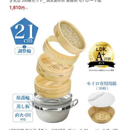
き丸型 100枚セット_ 滴水製作所 業務用 セパレート紙
1,810
円
～