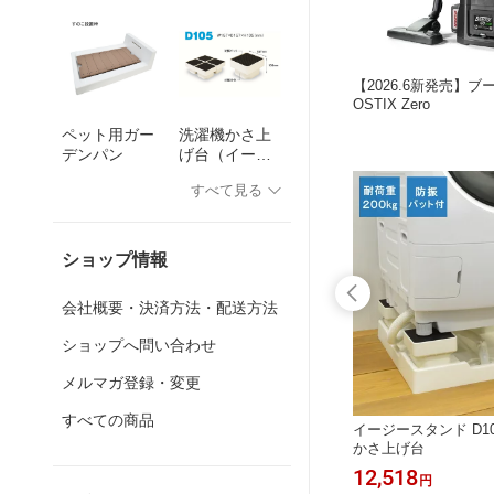
ンスター
防水パン(排水口なし) TP640-NW1/TP
【2026.6新発売】ブ
スエアーゼロ
640-NB2
OSTIX Zero
-OW
ペット用ガー
洗濯機かさ上
デンパン
げ台（イージ
ースタンド）
すべて見る
ショップ情報
会社概要・決済方法・配送方法
ショップへ問い合わせ
メルマガ登録・変更
すべての商品
Uパッキン
イージースタンド D10
かさ上げ台
660
12,518
円
円