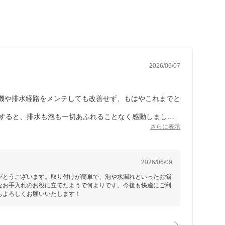
2026/06/07
機や排水経路をメンテしても改善せず、もはやこれまでと
をすると、排水も泡も一切あふれることなく感動しまし
こしばらくの悩みの種が無くなりました。ありがとうござ
さらに表示
2026/06/09
がとうございます。取り付けが簡単で、泡や水漏れといったお悩
なお手入れのお役に立てたようで何よりです。今後も快適にご利
もよろしくお願いいたします！