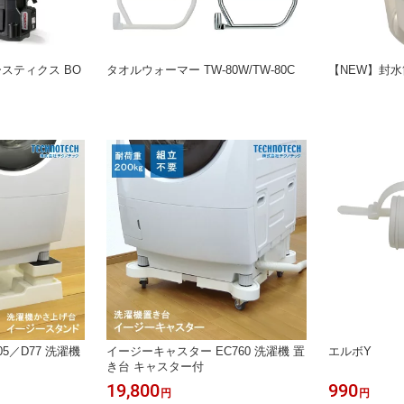
ースティクス BO
タオルウォーマー TW-80W/TW-80C
【NEW】封
5／D77 洗濯機
イージーキャスター EC760 洗濯機 置
エルボY
き台 キャスター付
19,800
990
円
円