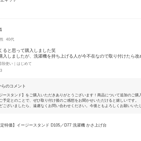
4
性
40代
くると思って購入しました笑
購入しましたが、洗濯機を持ち上げる人が今不在なので取り付けたら改
普段使い｜はじめて
3
からのコメント
ジースタンド】をご購入いただきありがとうございます！商品について追加のご購
ご予定とのことで、ぜひ取り付け後のご感想をお聞かせいただけると嬉しいです。
どございましたら、遠慮なくお問い合わせください。今後ともよろしくお願いいた
定特価】イージースタンド D105／D77 洗濯機 かさ上げ台