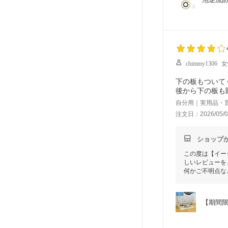
chimmy1306
女
下の板もついて
後から下の板も
自分用｜実用品・
注文日：2026/05/0
ショップ
この度は【イー
しいレビューを
何かご不明点な
【期間限