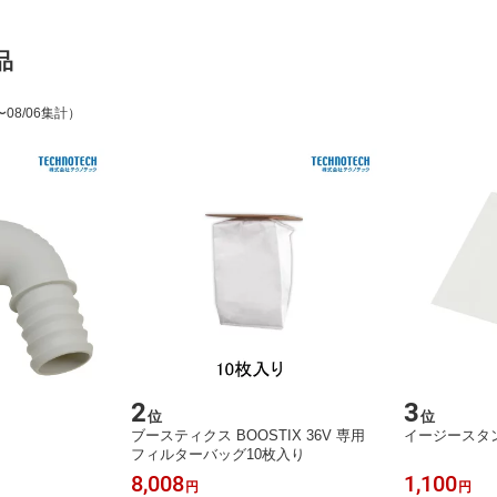
品
〜08/06集計）
2
3
位
位
ブースティクス BOOSTIX 36V 専用
イージースタ
フィルターバッグ10枚入り
8,008
1,100
円
円