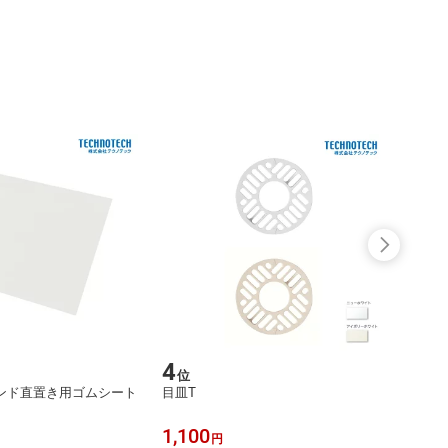
4
5
位
位
ンド直置き用ゴムシート
目皿T
ビスキ
1,100
55
円
円