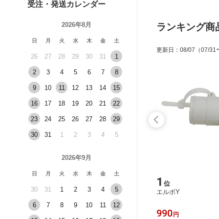
受注・発送カレンダー
2026年8月
ランキング商
日
月
火
水
木
金
土
更新日
：
08/07
（07/31
26
27
28
29
30
31
1
2
3
4
5
6
7
8
9
10
11
12
13
14
15
16
17
18
19
20
21
22
23
24
25
26
27
28
29
30
31
1
2
3
4
5
2026年9月
日
月
火
水
木
金
土
13
1
位
位
30
31
1
2
3
4
5
スリーブキャップ
エルボY
6
7
8
9
10
11
12
110
990
円
円