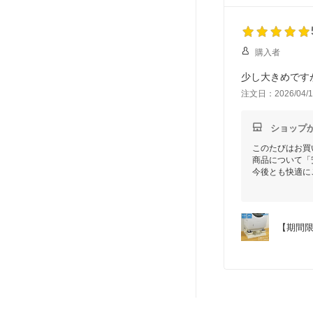
購入者
少し大きめです
注文日：2026/04/1
ショップ
このたびはお買
商品について「
今後とも快適に
何かご不明な点
【期間限