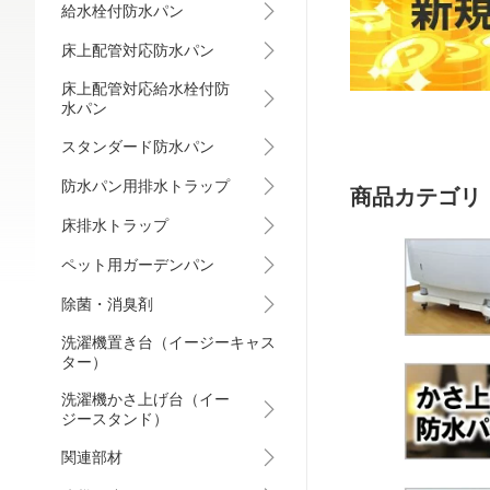
給水栓付防水パン
床上配管対応防水パン
床上配管対応給水栓付防
水パン
スタンダード防水パン
防水パン用排水トラップ
商品カテゴリ
床排水トラップ
ペット用ガーデンパン
除菌・消臭剤
洗濯機置き台（イージーキャス
ター）
洗濯機かさ上げ台（イー
ジースタンド）
関連部材