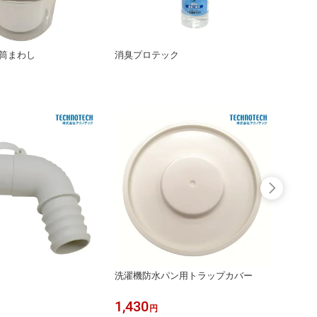
水筒まわし
消臭プロテック
ペット
の足洗
洗濯機防水パン用トラップカバー
消泡筒
1,430
990
円