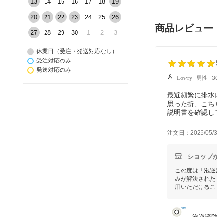
13
14
15
16
17
18
19
20
21
22
23
24
25
26
商品レビュー
27
28
29
30
1
2
3
休業日（受注・発送対応なし）
受注対応のみ
発送対応のみ
Lowry
男性
3
最近頻繁に排水
思った折、こち
説明書を確認し
た。我が家の環
いました。
注文日：2026/05/3
ショップ
この度は「泡逆
みが解決された
用いただけるこ
泡逆流