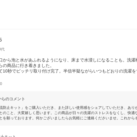
5
0代
口から泡と水があふれるようになり、床まで水浸しになることも。洗濯
らの商品に行き着きました。
て10秒でピッチリ取り付け完了。半信半疑ながらいつもどおりの洗濯
境では今のところほんの少しも泡が出てくるようなことは無いです。こ
0
からのコメント
流防止キット」をご購入いただき、また詳しい使用感をシェアしていただき、あり
とのこと、大変嬉しく思います。この商品が日々の洗濯のストレスをなくし、快適
とを願っております。何かございましたらお気軽にご連絡くださいませ。これから
防止キット