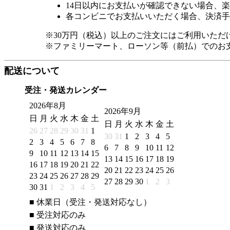
14日以内にお支払いが確認できない場合、
各コンビニでお支払いいただく場合、決済手
※30万円（税込）以上のご注文にはご利用いただ
※ファミリーマート、ローソン等（前払）でのお
配送について
受注・発送カレンダー
2026年8月
2026年9月
日
月
火
水
木
金
土
日
月
火
水
木
金
土
26
27
28
29
30
31
1
30
31
1
2
3
4
5
2
3
4
5
6
7
8
6
7
8
9
10
11
12
9
10
11
12
13
14
15
13
14
15
16
17
18
19
16
17
18
19
20
21
22
20
21
22
23
24
25
26
23
24
25
26
27
28
29
27
28
29
30
1
2
3
30
31
1
2
3
4
5
■
休業日（受注・発送対応なし）
■
受注対応のみ
■
発送対応のみ