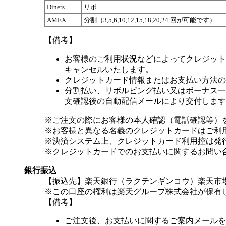
Diners
リボ
AMEX
分割（3,5,6,10,12,15,18,20,24 回が可能です）
【備考】
お客様のご利用状況などによってクレジット
キャンセルいたします。
クレジットカード情報またはお支払い方法の
分割払い、リボルビング払い又はボーナス一括
文確認後の自動配信メールにより交付します
※ご注文の際にお客様の本人確認（電話確認等）
※お客様と異なる名義のクレジットカードはご利
※決済システム上、クレジットカード利用控は発
※クレジットカードでのお支払いに関するお問い
銀行振込
【振込先】楽天銀行（ラクテンギンコウ）楽天市場支
※この口座の権利は楽天グループ株式会社が保有
【備考】
ご注文後、お支払いに関するご案内メールを