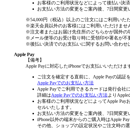
お客様のご利用状況などによって後払い決済
お支払い方法の変更をご案内後、7日間変更
※54,000円（税込）以上のご注文にはご利用いた
※楽天会員以外のお客様にはご利用いただけませ
※注文者またはお届け先住所のどちらかが国外の
※メール便等のお受け取り時に受領印や署名が不
※後払い決済でのお支払いに関するお問い合わせ
Apple Pay
【備考】
Apple Payに対応したiPhoneでお支払いいただけま
ご注文を確定する直前に、Apple Payの認
Apple Payでのお支払い方法
Apple Payでご利用できるカードは発行会
詳細は
Apple Payでのお支払い方法
よりApp
お客様のご利用状況などによってApple 
セルいたします。
お支払い方法の変更をご案内後、7日間変更
iPhone以外の端末からのご購入時はApple
その他、ショップの設定状況やご注文時の選択