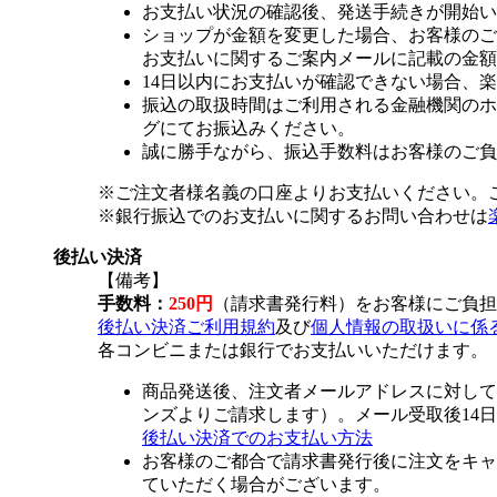
お支払い状況の確認後、発送手続きが開始い
ショップが金額を変更した場合、お客様のご
お支払いに関するご案内メールに記載の金額
14日以内にお支払いが確認できない場合、
振込の取扱時間はご利用される金融機関のホ
グにてお振込みください。
誠に勝手ながら、振込手数料はお客様のご負
※ご注文者様名義の口座よりお支払いください。
※銀行振込でのお支払いに関するお問い合わせは
後払い決済
【備考】
手数料：
250円
（請求書発行料）をお客様にご負担
後払い決済ご利用規約
及び
個人情報の取扱いに係
各コンビニまたは銀行でお支払いいただけます。
商品発送後、注文者メールアドレスに対して
ンズよりご請求します）。メール受取後14
後払い決済でのお支払い方法
お客様のご都合で請求書発行後に注文をキャ
ていただく場合がございます。