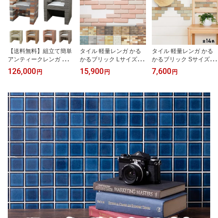
【送料無料】組立て簡単
タイル 軽量レンガ かる
タイル 軽量レンガ かる
アンティークレンガ バー
かるブリック Lサイズ 11
かるブリック Sサイズ 10
ベキュー炉 ムライト質棚
5枚+予備5枚 レンガ タイ
0枚入両面テープ付 日本
126,000
15,900
7,600
円
円
円
板・網付 バーベキュー炉
ル 壁紙 DIY リフォーム
製 壁紙 シール レンガ調
耐火レンガ DIY モルタル
アンティーク ブルックリ
タイル リメイクタイル
を使用しなくても組立て
ン カフェ ヴィンテージ
美濃焼 キッチン カウン
ができます
男前 インテリア キッチ
ター トイレ 玄関 壁 猫 爪
ン エクステリア 壁
とぎ DIY