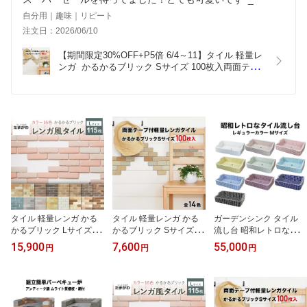
自分用｜趣味｜リピート
注文日：2026/06/10
【期間限定30%OFF+P5倍 6/4～11】タイル 軽量レ
ンガ  かるかるブリック Sサイズ 100枚入両面テー
プ付 日本製 壁紙 シール レンガ調タイル リメイク
タイル 美濃焼 キッチン カウンター トイレ 玄関 壁 
猫 爪とぎ DIY
タイル 軽量レンガ かる
タイル 軽量レンガ かる
ガーデンシンク タイル
かるブリック Lサイズ 11
かるブリック Sサイズ 10
流し台 昭和レトロなタイ
5枚+予備5枚 レンガ タイ
0枚入両面テープ付 日本
ル流し台 Mサイズ レギュ
15,900
7,600
55,000
円
円
円
ル 壁紙 DIY リフォーム
製 壁紙 シール レンガ調
ラーカラー全10色 送料
アンティーク ブルックリ
タイル リメイクタイル
無料 シンク タイル流し
ン カフェ ヴィンテージ
美濃焼 キッチン カウン
エクステリア お洒落 老
男前 インテリア キッチ
ター トイレ 玄関 壁 猫 爪
人ホームなどにも大好評
ン エクステリア 壁
とぎ DIY
です