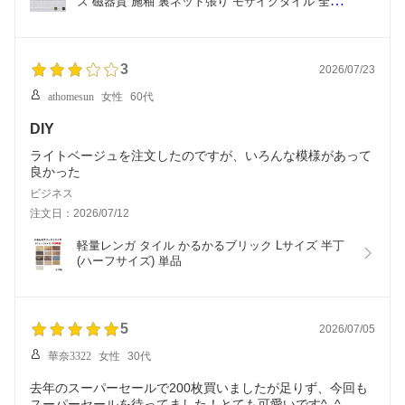
ズ 磁器質 施釉 裏ネット張り モザイクタイル 全4色 
17列×17列 シート張り 日本製 キッチン 洗面所 テ
ーブル カウンター
3
2026/07/23
athomesun
女性
60代
DIY
ライトベージュを注文したのですが、いろんな模様があって
良かった
ビジネス
注文日：2026/07/12
軽量レンガ タイル かるかるブリック Lサイズ 半丁
(ハーフサイズ) 単品
5
2026/07/05
華奈3322
女性
30代
去年のスーパーセールで200枚買いましたが足りず、今回も
スーパーセールを待ってました！とても可愛いです^_^