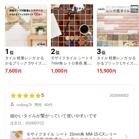
1
2
3
位
位
位
タイル 軽量レンガ かる
モザイクタイル シート 4
タイル 軽量レンガ かる
かるブリック Sサイズ 10
7mm角 レトロ単色 裏ネ
かるブリック Lサイズ 11
0枚入両面テープ付 日本
ット張り 磁器質 施釉 全1
5枚+予備5枚 レンガ タイ
7,600
1,000
15,900
円
円
円
製 壁紙 シール レンガ調
1色 6列×6列 シート張り
ル 壁紙 DIY リフォーム
タイル リメイクタイル
スーパーホワイト生地を
アンティーク ブルックリ
美濃焼 キッチン カウン
使用 日本製 シール シー
ン カフェ ヴィンテージ
ター トイレ 玄関 壁 猫 爪
ト タイルシート タイル
男前 インテリア キッチ
とぎ DIY
5
シール
ン エクステリア 壁
2026/08/02
weilong76
男性
40代
細かいタイルが繋がっていて使いやすいです
注文日：2026/07/22
モザイクタイル シート 15mm角 MM-15-CXシリー