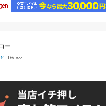
コー
94
件）