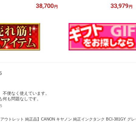
 IB07CL4A
40/C840a1
38,700
33,979
円
円
5
、不便なく使えています。
も何も問題なしです。
5
アウトレット 純正品】CANON キヤノン 純正インクタンク BCI-381GY グレ