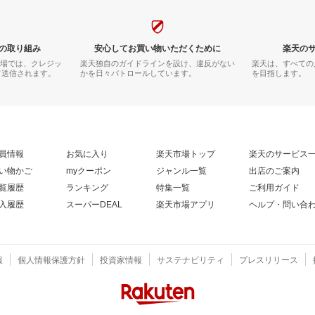
の取り組み
安心してお買い物いただくために
楽天の
市場では、クレジッ
楽天独自のガイドラインを設け、違反がない
楽天は、すべての
て送信されます。
かを日々パトロールしています。
を目指します。
員情報
お気に入り
楽天市場トップ
楽天のサービス
い物かご
myクーポン
ジャンル一覧
出店のご案内
覧履歴
ランキング
特集一覧
ご利用ガイド
入履歴
スーパーDEAL
楽天市場アプリ
ヘルプ・問い合
報
個人情報保護方針
投資家情報
サステナビリティ
プレスリリース