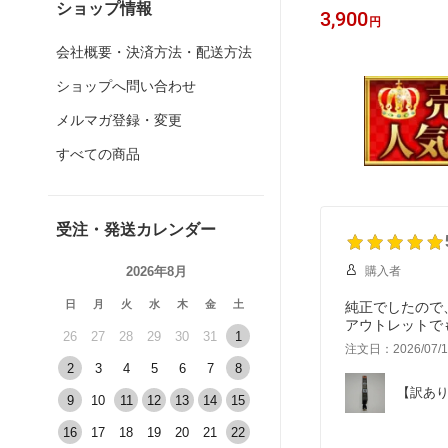
ショップ情報
ト用 インクカートリッジ
12,900
3,900
円
円
会社概要・決済方法・配送方法
ショップへ問い合わせ
メルマガ登録・変更
すべての商品
受注・発送カレンダー
2026年8月
購入者
日
月
火
水
木
金
土
純正でしたので
アウトレットで
26
27
28
29
30
31
1
注文日：2026/07/1
2
3
4
5
6
7
8
【訳あり
9
10
11
12
13
14
15
16
17
18
19
20
21
22