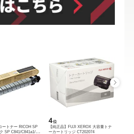
4
5
位
位
トナー RICOH SP
【純正品】FUJI XEROX 大容量トナ
【訳あ
 SP C841/C841a1/C8
ーカートリッジ CT202074
トナーカ