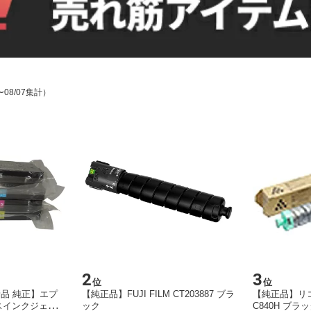
〜08/07集計）
2
3
位
位
新品 純正】エプ
【純正品】FUJI FILM CT203887 ブラ
【純正品】リコー
ネスインクジェッ
ック
C840H ブラック