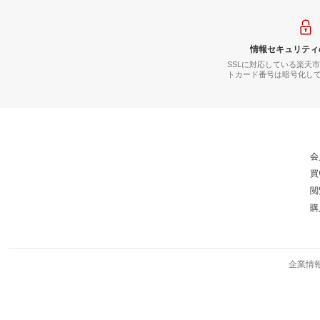
情報セキュリティ
SSLに対応している楽天
トカード番号は暗号化し
会
買
閲
購
企業情