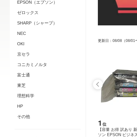
EPSON（エプソン）
ゼロックス
SHARP（シャープ）
NEC
更新日
：
08/08
（08/01
OKI
京セラ
コニカミノルタ
富士通
東芝
理想科学
HP
その他
15
1
位
位
カートリ
【純正品】沖データ トナーカートリ
【容量 お得 訳あり 
 イエロー
ッジ OKI TC-C4AM2 マゼンタ
ソン EPSON ビジ