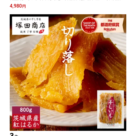
【土日祝出荷】 干しいも ほしいも さつまいも 和菓子 スイーツ
4,980
円
おやつ お取り寄せ プレゼント
3