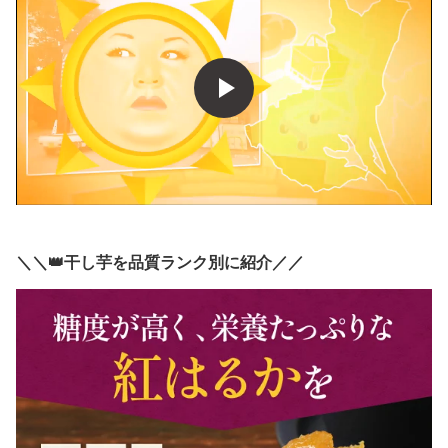
＼＼👑干し芋を品質ランク別に紹介／／