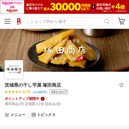
茨城県の干し芋屋 塚田商店
4.75
（
4,446
件）
ポイントアップ期間中
通常商品2倍 定期購入2倍 頒布会2倍
メニュー
トピックス