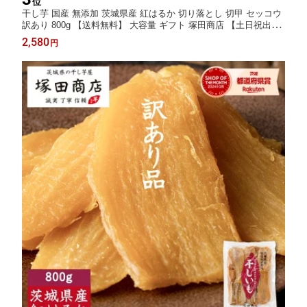
位
干し芋 国産 無添加 茨城県産 紅はるか 切り落とし 切甲 セッコウ
訳あり 800g 【送料無料】 大容量 ギフト 塚田商店 【土日祝出
荷】 干しいも ほしいも さつまいも 和菓子 スイーツ おやつ
2,580
円