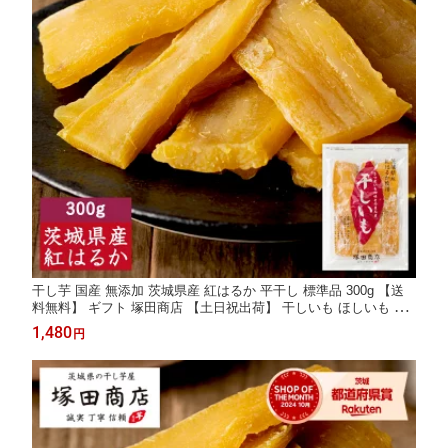
干し芋 国産 無添加 茨城県産 紅はるか 平干し 標準品 300g 【送
料無料】 ギフト 塚田商店 【土日祝出荷】 干しいも ほしいも さ
つまいも 和菓子 スイーツ おやつ お取り寄せ プレゼント
1,480
円