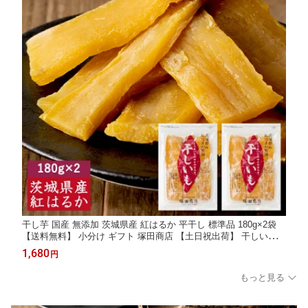
干し芋 国産 無添加 茨城県産 紅はるか 平干し 標準品 180g×2袋
【送料無料】 小分け ギフト 塚田商店 【土日祝出荷】 干しいも
ほしいも さつまいも 和菓子 スイーツ おやつ お取り寄せ
1,680
円
もっと見る