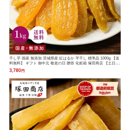
干し芋 国産 無添加 茨城県産 紅はるか 平干し 標準品 1000g 【送
料無料】 ギフト 御中元 敬老の日 贈答 化粧箱 塚田商店 【土日祝
出荷】 干しいも ほしいも さつまいも 和菓子 スイーツ おやつ お
3,780
円
取り寄せ プレゼント