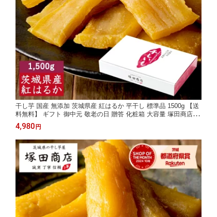
干し芋 国産 無添加 茨城県産 紅はるか 平干し 標準品 1500g 【送
料無料】 ギフト 御中元 敬老の日 贈答 化粧箱 大容量 塚田商店
【土日祝出荷】 干しいも ほしいも さつまいも 和菓子 スイーツ
4,980
円
おやつ お取り寄せ プレゼント