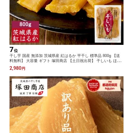
7
位
干し芋 国産 無添加 茨城県産 紅はるか 平干し 標準品 800g 【送
料無料】 大容量 ギフト 塚田商店 【土日祝出荷】 干しいも ほし
いも さつまいも 和菓子 スイーツ おやつ お取り寄せ プレゼント
2,980
円