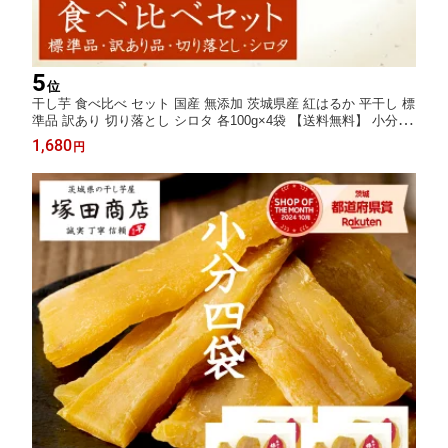
5
位
干し芋 食べ比べ セット 国産 無添加 茨城県産 紅はるか 平干し 標
準品 訳あり 切り落とし シロタ 各100g×4袋 【送料無料】 小分け
ギフト 塚田商店 【土日祝出荷】 干しいも ほしいも さつまいも
1,680
円
和菓子 スイーツ おやつ お取り寄せ