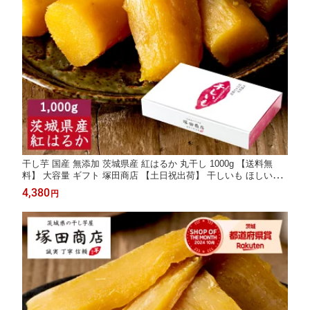
干し芋 国産 無添加 茨城県産 紅はるか 丸干し 1000g 【送料無
料】 大容量 ギフト 塚田商店 【土日祝出荷】 干しいも ほしいも
さつまいも 和菓子 スイーツ おやつ お取り寄せ
4,380
円