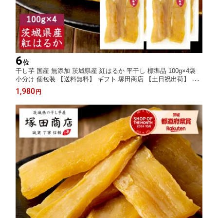
6
位
干し芋 国産 無添加 茨城県産 紅はるか 平干し 標準品 100g×4袋
小分け 個包装 【送料無料】 ギフト 塚田商店 【土日祝出荷】 干
しいも ほしいも さつまいも 和菓子 スイーツ おやつ お取り寄せ
1,980
円