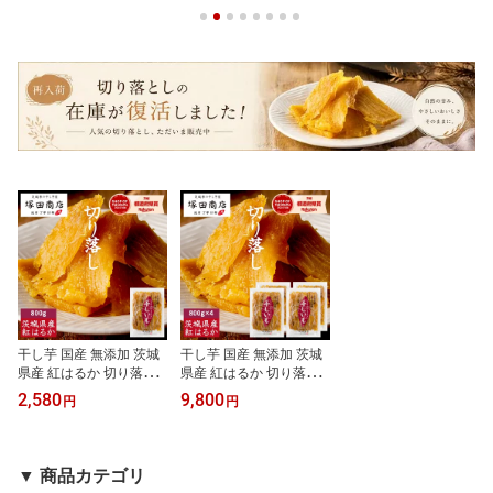
干し芋 国産 無添加 茨城
干し芋 国産 無添加 茨城
県産 紅はるか 切り落と
県産 紅はるか 切り落と
し 切甲 セッコウ 訳あり
し 切甲 セッコウ 訳あり
2,580
9,800
円
円
800g 【送料無料】 大容
800g×4袋 【送料無料】
量 ギフト 塚田商店 【土
まとめ買い 大容量 塚田
日祝出荷】 干しいも ほ
商店 【土日祝出荷】 干
しいも さつまいも 和菓
しいも ほしいも さつま
▼ 商品カテゴリ
子 スイーツ おやつ
いも 和菓子 スイーツ お