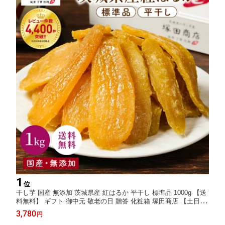
1
位
干し芋 国産 無添加 茨城県産 紅はるか 平干し 標準品 1000g 【送
料無料】 ギフト 御中元 敬老の日 贈答 化粧箱 塚田商店 【土日祝
出荷】 干しいも ほしいも さつまいも 和菓子 スイーツ おやつ お
3,780
円
取り寄せ プレゼント