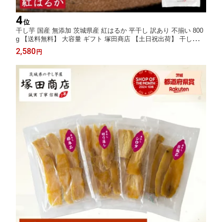
4
位
干し芋 国産 無添加 茨城県産 紅はるか 平干し 訳あり 不揃い 800
g 【送料無料】 大容量 ギフト 塚田商店 【土日祝出荷】 干しいも
ほしいも さつまいも 和菓子 スイーツ おやつ お取り寄せ
2,580
円