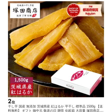
2
位
干し芋 国産 無添加 茨城県産 紅はるか 平干し 標準品 1500g 【送
料無料】 ギフト 御中元 敬老の日 贈答 化粧箱 大容量 塚田商店