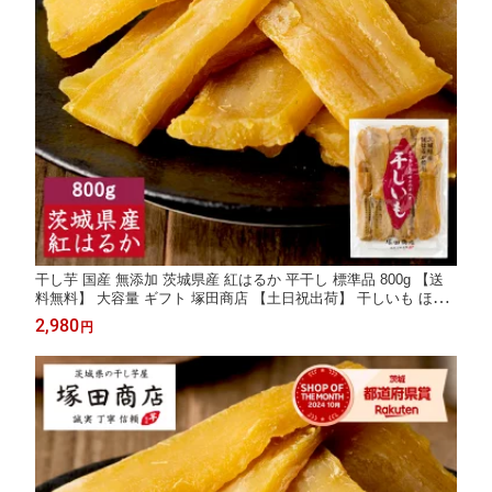
干し芋 国産 無添加 茨城県産 紅はるか 平干し 標準品 800g 【送
料無料】 大容量 ギフト 塚田商店 【土日祝出荷】 干しいも ほし
いも さつまいも 和菓子 スイーツ おやつ お取り寄せ プレゼント
2,980
円