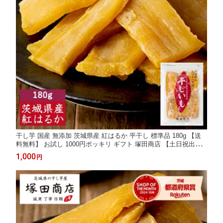
干し芋 国産 無添加 茨城県産 紅はるか 平干し 標準品 180g 【送
料無料】 お試し 1000円ポッキリ ギフト 塚田商店 【土日祝出
荷】 干しいも ほしいも さつまいも 和菓子 スイーツ おやつ お取
1,000
円
り寄せ