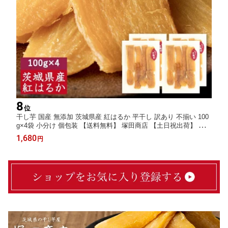
8
位
干し芋 国産 無添加 茨城県産 紅はるか 平干し 訳あり 不揃い 100
g×4袋 小分け 個包装 【送料無料】 塚田商店 【土日祝出荷】 干し
いも ほしいも さつまいも 和菓子 スイーツ おやつ お取り寄せ
1,680
円