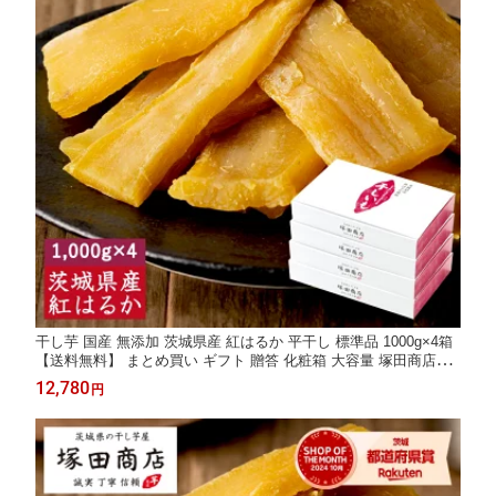
干し芋 国産 無添加 茨城県産 紅はるか 平干し 標準品 1000g×4箱
【送料無料】 まとめ買い ギフト 贈答 化粧箱 大容量 塚田商店
【土日祝出荷】 干しいも ほしいも さつまいも 和菓子 スイーツ
12,780
円
おやつ お取り寄せ