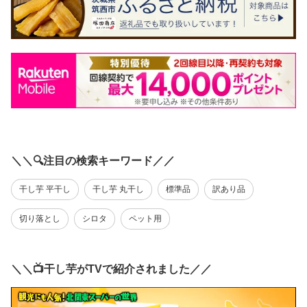
＼＼🔍注目の検索キーワード／／
干し芋 平干し
干し芋 丸干し
標準品
訳あり品
切り落とし
シロタ
ペット用
＼＼📺干し芋がTVで紹介されました／／