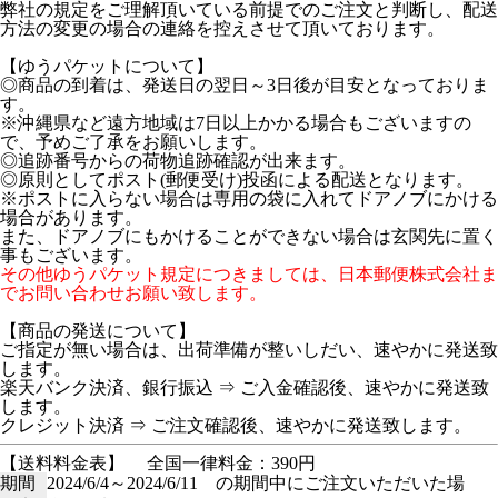
弊社の規定をご理解頂いている前提でのご注文と判断し、配送
方法の変更の場合の連絡を控えさせて頂いております。
【ゆうパケットについて】
◎商品の到着は、発送日の翌日～3日後が目安となっておりま
す。
※沖縄県など遠方地域は7日以上かかる場合もございますの
で、予めご了承をお願いします。
◎追跡番号からの荷物追跡確認が出来ます。
◎原則としてポスト(郵便受け)投函による配送となります。
※ポストに入らない場合は専用の袋に入れてドアノブにかける
場合があります。
また、ドアノブにもかけることができない場合は玄関先に置く
事もございます。
その他ゆうパケット規定につきましては、日本郵便株式会社ま
でお問い合わせお願い致します。
【商品の発送について】
ご指定が無い場合は、出荷準備が整いしだい、速やかに発送致
します。
楽天バンク決済、銀行振込 ⇒ ご入金確認後、速やかに発送致
します。
クレジット決済 ⇒ ご注文確認後、速やかに発送致します。
【送料料金表】
全国一律料金：390円
期間
2024/6/4～2024/6/11 の期間中にご注文いただいた場