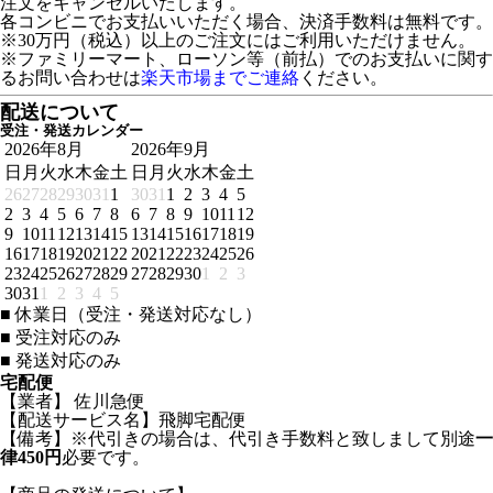
注文をキャンセルいたします。
各コンビニでお支払いいただく場合、決済手数料は無料です。
※30万円（税込）以上のご注文にはご利用いただけません。
※ファミリーマート、ローソン等（前払）でのお支払いに関す
るお問い合わせは
楽天市場までご連絡
ください。
配送について
受注・発送カレンダー
2026年8月
2026年9月
日
月
火
水
木
金
土
日
月
火
水
木
金
土
26
27
28
29
30
31
1
30
31
1
2
3
4
5
2
3
4
5
6
7
8
6
7
8
9
10
11
12
9
10
11
12
13
14
15
13
14
15
16
17
18
19
16
17
18
19
20
21
22
20
21
22
23
24
25
26
23
24
25
26
27
28
29
27
28
29
30
1
2
3
30
31
1
2
3
4
5
■
休業日（受注・発送対応なし）
■
受注対応のみ
■
発送対応のみ
宅配便
【業者】 佐川急便
【配送サービス名】飛脚宅配便
【備考】※代引きの場合は、代引き手数料と致しまして別途
一
律450円
必要です。