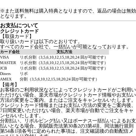
※また送料無料は購入特典となりますので、返品の場合は無効
となります。
お支払について
クレジットカード
【取扱カード】
取り扱いカードは以下のとおりです。
すべてのカード会社で、一括払いが可能となっております。
カード会社
支払方法
VISA
リボ,分割（3,5,6,10,12,15,18,20,24 回が可能です）
MASTER
リボ,分割（3,5,6,10,12,15,18,20,24 回が可能です）
JCB
リボ,分割（3,5,6,10,12,15,18,20,24 回が可能です）
Diners
リボ
AMEX
分割（3,5,6,10,12,15,18,20,24 回が可能です）
【備考】
お客様のご利用状況などによってクレジットカードがご利用い
ただけない場合、楽天市場がクレジットカード情報やお支払い
方法の変更をご案内、またはご注文をキャンセルいたします。
クレジットカード情報またはお支払い方法の変更をご案内後、
7日間変更いただけない場合、楽天市場が自動でご注文をキャ
ンセルいたします。
分割払い、リボルビング払い又はボーナス一括払いによるお支
払いとなる場合、割賦販売法第30条2の3第4項、同法施行規則
第54条1項各号に定められた事項は、注文確認後の自動配信メ