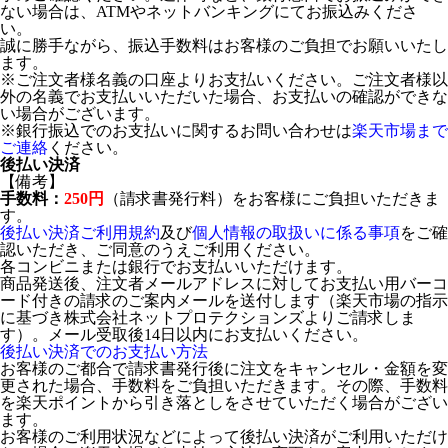
ない場合は、ATMやネットバンキングにてお振込みくださ
い。
誠に勝手ながら、振込手数料はお客様のご負担でお願いいたし
ます。
※ご注文者様名義の口座よりお支払いください。ご注文者様以
外の名義でお支払いいただいた場合、お支払いの確認ができな
い場合がございます。
※銀行振込でのお支払いに関するお問い合わせは
楽天市場まで
ご連絡
ください。
後払い決済
【備考】
手数料：
250円
（請求書発行料）をお客様にご負担いただきま
す。
後払い決済ご利用規約
及び
個人情報の取扱いに係る事項
をご確
認いただき、ご同意のうえご利用ください。
各コンビニまたは銀行でお支払いいただけます。
商品発送後、注文者メールアドレスに対してお支払い用バーコ
ード付きの請求のご案内メールを送付します（楽天市場の指示
に基づき株式会社ネットプロテクションズよりご請求しま
す）。メール受取後14日以内にお支払いください。
後払い決済でのお支払い方法
お客様のご都合で請求書発行後に注文をキャンセル・金額を変
更された場合、手数料をご負担いただきます。その際、手数料
を楽天ポイントから引き落としをさせていただく場合がござい
ます。
お客様のご利用状況などによって後払い決済がご利用いただけ