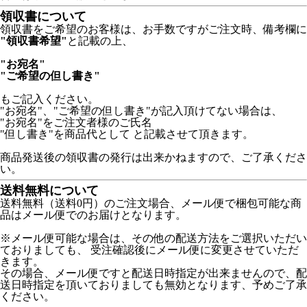
領収書について
領収書をご希望のお客様は、お手数ですがご注文時、備考欄に
"領収書希望"
と記載の上、
"お宛名"
"ご希望の但し書き"
もご記入ください。
"お宛名"、"ご希望の但し書き"が記入頂けてない場合は、
"お宛名"をご注文者様のご氏名
"但し書き"を商品代として と記載させて頂きます。
商品発送後の領収書の発行は出来かねますので、ご了承くださ
い。
送料無料について
送料無料（送料0円）のご注文場合、メール便で梱包可能な商
品はメール便でのお届けとなります。
※メール便可能な場合は、その他の配送方法をご選択いただい
ておりましても、 受注確認後にメール便に変更させていただ
きます。
その場合、メール便ですと配送日時指定が出来ませんので、配
送日時指定を頂いておりましても無効となります、予めご了承
ください。