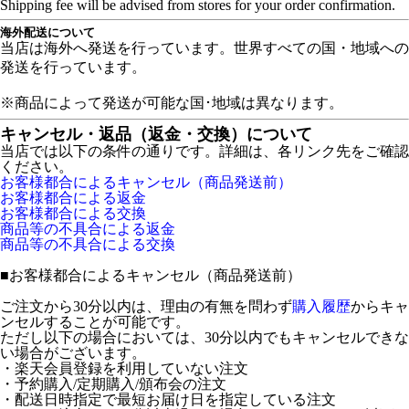
Shipping fee will be advised from stores for your order confirmation.
海外配送について
当店は海外へ発送を行っています。世界すべての国・地域への
発送を行っています。
※商品によって発送が可能な国･地域は異なります。
キャンセル・返品（返金・交換）について
当店では以下の条件の通りです。詳細は、各リンク先をご確認
ください。
お客様都合によるキャンセル（商品発送前）
お客様都合による返金
お客様都合による交換
商品等の不具合による返金
商品等の不具合による交換
■
お客様都合によるキャンセル（商品発送前）
ご注文から30分以内は、理由の有無を問わず
購入履歴
からキャ
ンセルすることが可能です。
ただし以下の場合においては、30分以内でもキャンセルできな
い場合がございます。
・楽天会員登録を利用していない注文
・予約購入/定期購入/頒布会の注文
・配送日時指定で最短お届け日を指定している注文