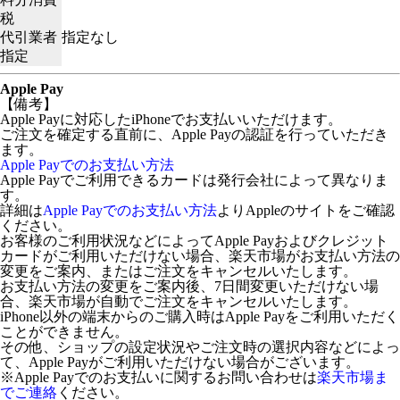
税
代引業者
指定なし
指定
Apple Pay
【備考】
Apple Payに対応したiPhoneでお支払いいただけます。
ご注文を確定する直前に、Apple Payの認証を行っていただき
ます。
Apple Payでのお支払い方法
Apple Payでご利用できるカードは発行会社によって異なりま
す。
詳細は
Apple Payでのお支払い方法
よりAppleのサイトをご確認
ください。
お客様のご利用状況などによってApple Payおよびクレジット
カードがご利用いただけない場合、楽天市場がお支払い方法の
変更をご案内、またはご注文をキャンセルいたします。
お支払い方法の変更をご案内後、7日間変更いただけない場
合、楽天市場が自動でご注文をキャンセルいたします。
iPhone以外の端末からのご購入時はApple Payをご利用いただく
ことができません。
その他、ショップの設定状況やご注文時の選択内容などによっ
て、Apple Payがご利用いただけない場合がございます。
※Apple Payでのお支払いに関するお問い合わせは
楽天市場ま
でご連絡
ください。