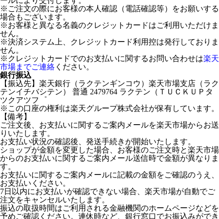
ールにより交付します。
※ご注文の際にお客様の本人確認（電話確認等）をお願いする
場合もございます。
※お客様と異なる名義のクレジットカードはご利用いただけま
せん。
※決済システム上、クレジットカード利用控は発行しておりま
せん。
※クレジットカードでのお支払いに関するお問い合わせは
楽天
市場までご連絡
ください。
銀行振込
【振込先】楽天銀行（ラクテンギンコウ）楽天市場支店（ラク
テンイチバシテン） 普通 2479764 ラクテン（ＴＵＣＫＵＰタ
ツクアツフ゜
※この口座の権利は楽天グループ株式会社が保有しています。
【備考】
ご注文後、お支払いに関するご案内メールを楽天市場からお送
りいたします。
お支払い状況の確認後、発送手続きが開始いたします。
ショップが金額を変更した場合、お客様のご注文時と楽天市場
からのお支払いに関するご案内メール送信時で金額が異なりま
す。
お支払いに関するご案内メールに記載の金額をご確認のうえ、
お支払いください。
7日以内にお支払いが確認できない場合、楽天市場が自動でご
注文をキャンセルいたします。
振込の取扱時間はご利用される金融機関のホームページなどを
予めご確認ください。連休時など、銀行窓口でお振込みができ