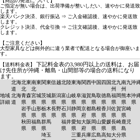
【商品の発送について】
ご指定が無い場合は、出荷準備が整いしだい、速やかに発送致
します。
楽天バンク決済、銀行振込 ⇒ ご入金確認後、速やかに発送致
します。
クレジット決済、代金引換 ⇒ ご注文確認後、速やかに発送致
します。
【ご注意ください】
大型家具などは例外的に違う業者で配送となる場合が御座いま
す。
下記料金表の3,980円以上の送料は、お届
【送料料金表】
け先住所が沖縄・離島・山間部等の場合の送料になり
ます。
北海
北東
南東
関東
信越
北陸
東海
関西
中国
四国
北九
南九
沖
道
北
北
州
州
地域
北海
青森
宮城
茨城
新潟
富山
岐阜
滋賀
鳥取
徳島
福岡
熊本
沖
詳細
道
県
県
県
県
県
県
県
県
県
県
県
岩手
山形
栃木
長野
石川
静岡
京都
島根
香川
佐賀
宮崎
県
県
県
県
県
県
府
県
県
県
県
秋田
福島
群馬
福井
愛知
大阪
岡山
愛媛
長崎
鹿児
県
県
県
県
県
府
県
県
県
島
埼玉
三重
兵庫
広島
高知
大分
県