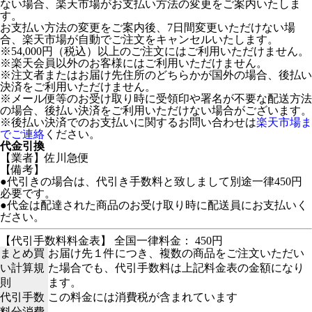
ない場合、楽天市場がお支払い方法の変更をご案内いたしま
す。
お支払い方法の変更をご案内後、7日間変更いただけない場
合、楽天市場が自動でご注文をキャンセルいたします。
※54,000円（税込）以上のご注文にはご利用いただけません。
※楽天会員以外のお客様にはご利用いただけません。
※注文者またはお届け先住所のどちらかが国外の場合、後払い
決済をご利用いただけません。
※メール便等のお受け取り時に受領印や署名が不要な配送方法
の場合、後払い決済をご利用いただけない場合がございます。
※後払い決済でのお支払いに関するお問い合わせは
楽天市場ま
でご連絡
ください。
代金引換
【業者】佐川急便
【備考】
●代引きの場合は、代引き手数料と致しまして別途一律450円
必要です。
●代金は配達された商品のお受け取り時に配送員にお支払いく
ださい。
【代引手数料料金表】 全国一律料金： 450円
まとめ買
お届け先１件につき、複数の商品をご注文いただい
い計算規
た場合でも、代引手数料は上記料金表の金額になり
則
ます。
代引手数
この料金には消費税が含まれています
料分消費