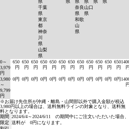
県
県
県
県
県
県
千葉
奈良
山口
県
県
県
東京
和歌
都
山
神奈
県
川
県
山梨
県
0～
650
650
650
650
650
650
650
650
650
650
650
650
140
円
円
円
円
円
円
円
円
円
円
円
円
3,979
円
3,980
0円
0円
0円
0円
0円
0円
0円
0円
0円
0円
0円
0円
140
～
9,799
円
※お届け先住所が沖縄・離島・山間部以外で購入金額が税込
3,980円以上の場合は、送料無料ラインの対象となり、送料無
料となります。
期間
2024/6/4～2024/6/11 の期間中にご注文いただいた場合、
限定
送料が 0円になります。
割引