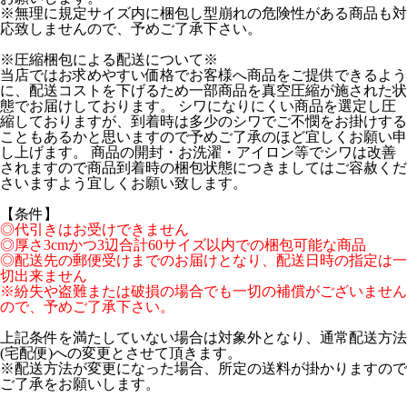
※無理に規定サイズ内に梱包し型崩れの危険性がある商品も対
応致しませんので、予めご了承下さい。
※圧縮梱包による配送について※
当店ではお求めやすい価格でお客様へ商品をご提供できるよう
に、配送コストを下げるため一部商品を真空圧縮が施された状
態でお届けしております。 シワになりにくい商品を選定し圧
縮しておりますが、到着時は多少のシワでご不憫をお掛けする
こともあるかと思いますので予めご了承のほど宜しくお願い申
し上げます。 商品の開封・お洗濯・アイロン等でシワは改善
されますので商品到着時の梱包状態につきましてはご容赦くだ
さいますよう宜しくお願い致します。
【条件】
◎代引きはお受けできません
◎厚さ3cmかつ3辺合計60サイズ以内での梱包可能な商品
◎配送先の郵便受けまでのお届けとなり、配送日時の指定は一
切出来ません
※紛失や盗難または破損の場合でも一切の補償がございません
ので、予めご了承下さい。
上記条件を満たしていない場合は対象外となり、通常配送方法
(宅配便)への変更とさせて頂きます。
※配送方法が変更になった場合、所定の送料が掛かりますので
ご了承をお願いします。