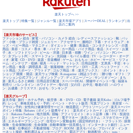
楽天トップへ >>
楽天トップ
|
特集一覧
|
ジャンル一覧
|
楽天市場アプリ
|
スーパーDEAL
|
ランキング
|
出
店のご案内
【楽天市場のサービス】
ファッション 総合
|
家電・パソコン・カメラ 総合
|
レディースファッション
|
靴
|
バッ
グ・小物・ブランド雑貨
|
ジュエリー・アクセサリー
|
腕時計
|
下着・ナイトウェア
|
キ
ッズ・ベビー用品・マタニティ
|
ダイエット・健康
|
医薬品・コンタクトレンズ・介護
用品
|
美容・コスメ・香水
|
車・バイク
|
カー用品・バイク用品
|
食品
|
スイーツ・お菓
子
|
水・ソフトドリンク
|
ビール・洋酒
|
日本酒・焼酎
|
ワイン
|
パソコン・PCパー
ツ
|
タブレットPC・スマートフォン
|
光回線・モバイル通信
|
TV・レコーダー・オーデ
ィオ
|
家電
|
CD・DVD
|
楽器・音楽機材
|
ゲーム
|
おもちゃ
|
ホビー
|
サービス・リフォ
ーム
|
インテリア・収納
|
寝具・ベッド・マットレス
|
日用品雑貨・文房具・手芸
|
キッ
チン用品・食器・調理器具
|
花・観葉植物
|
ガーデン・DIY・工具
|
ペットフード ・ ペ
ット用品
|
スポーツ・アウトドア
|
ゴルフ用品
|
本
（
楽天ブックス
） |
ポイント
|
ネット
ショップ 開業・開店
|
楽天ウェブ検索
|
R-magazine（雑誌コラボ）
|
贈り物・ギフト
|
フ
ァッション公式ブランド
|
ポイントアップ
|
ディズニーゾーン
|
サンリオゾーン
|
まち
楽
|
楽天ふるさと納税
|
日用品翌日配達
|
スーパーDEAL
|
開催中イベント一覧
|
福袋＆
初売り
|
バレンタイン
|
ホワイトデー
|
母の日
|
父の日
|
お中元
|
敬老の日
|
ハロウィ
ン
|
お歳暮
|
クリスマス
|
おせち
|
ランキング
【楽天グループ】
楽天市場
|
旅行・ホテル予約・航空券
|
本・DVD・CD
|
電子書籍 楽天Kobo
|
ゴルフ場予
約
|
レシピ
|
車検見積もり・予約
|
イベント・チケット販売
|
写真プリント
|
美容室・ヘ
アサロン予約
|
女性向け健康管理サービス
|
物流委託・アウトソーシング
|
楽天スーパー
ポイント特集
|
Rebates（ポイント提携サイト）
|
楽天ポイントカード
|
おでかけでポイ
ント
|
Rakuten Fashion
|
地方競馬
|
競輪
|
アフィリエイト
|
ネット証券（株・FX・投資信
託）
|
カードローン
|
クレジットカード
|
電子マネー
|
決済システム
|
スマホでカード決
済
|
エネルギープランニング
|
住宅ローン変動金利（固定特約付き）・フラット35
|
損害
保険・生命保険比較
|
生命保険
|
自動車保険一括見積もり
|
インターネット銀行
|
ニュー
ス・検索
|
仕事紹介
|
不動産情報
|
ブログ
|
ROOM
|
楽天モバイル
|
プロバイダ・インタ
ーネット接続
|
無料通話＆メッセージアプリ
|
電話アプリ
|
動画配信
|
占い
|
toto・