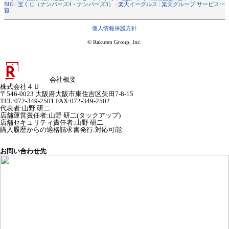
BIG
|
宝くじ（ナンバーズ4・ナンバーズ3）
|
楽天イーグルス
|
楽天グループ サービス一
覧
個人情報保護方針
© Rakuten Group, Inc.
会社概要
株式会社４Ｕ
〒546-0023 大阪府大阪市東住吉区矢田7-8-15
TEL:072-349-2501 FAX:072-349-2502
代表者
:
山野 研二
店舗運営責任者
:
山野 研二(タックアップ)
店舗セキュリティ責任者
:
山野 研二
購入履歴からの適格請求書発行:対応可能
お問い合わせ先