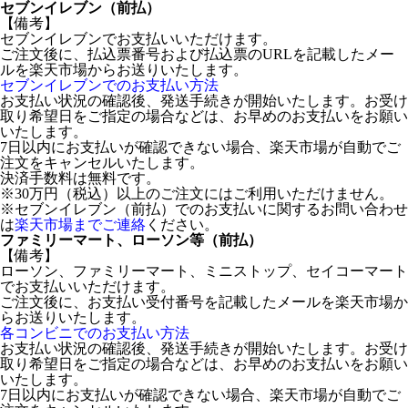
セブンイレブン（前払）
【備考】
セブンイレブンでお支払いいただけます。
ご注文後に、払込票番号および払込票のURLを記載したメー
ルを楽天市場からお送りいたします。
セブンイレブンでのお支払い方法
お支払い状況の確認後、発送手続きが開始いたします。お受け
取り希望日をご指定の場合などは、お早めのお支払いをお願い
いたします。
7日以内にお支払いが確認できない場合、楽天市場が自動でご
注文をキャンセルいたします。
決済手数料は無料です。
※30万円（税込）以上のご注文にはご利用いただけません。
※セブンイレブン（前払）でのお支払いに関するお問い合わせ
は
楽天市場までご連絡
ください。
ファミリーマート、ローソン等（前払）
【備考】
ローソン、ファミリーマート、ミニストップ、セイコーマート
でお支払いいただけます。
ご注文後に、お支払い受付番号を記載したメールを楽天市場か
らお送りいたします。
各コンビニでのお支払い方法
お支払い状況の確認後、発送手続きが開始いたします。お受け
取り希望日をご指定の場合などは、お早めのお支払いをお願い
いたします。
7日以内にお支払いが確認できない場合、楽天市場が自動でご