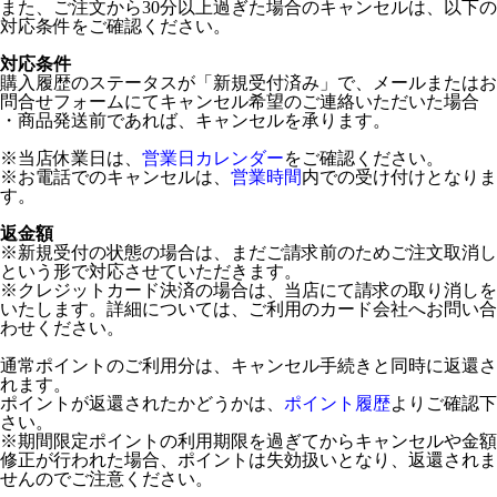
また、ご注文から30分以上過ぎた場合のキャンセルは、以下の
対応条件をご確認ください。
対応条件
購入履歴のステータスが「新規受付済み」で、メールまたはお
問合せフォームにてキャンセル希望のご連絡いただいた場合
・商品発送前であれば、キャンセルを承ります。
※当店休業日は、
営業日カレンダー
をご確認ください。
※お電話でのキャンセルは、
営業時間
内での受け付けとなりま
す。
返金額
※新規受付の状態の場合は、まだご請求前のためご注文取消し
という形で対応させていただきます。
※クレジットカード決済の場合は、当店にて請求の取り消しを
いたします。詳細については、ご利用のカード会社へお問い合
わせください。
通常ポイントのご利用分は、キャンセル手続きと同時に返還さ
れます。
ポイントが返還されたかどうかは、
ポイント履歴
よりご確認下
さい。
※期間限定ポイントの利用期限を過ぎてからキャンセルや金額
修正が行われた場合、ポイントは失効扱いとなり、返還されま
せんのでご注意ください。