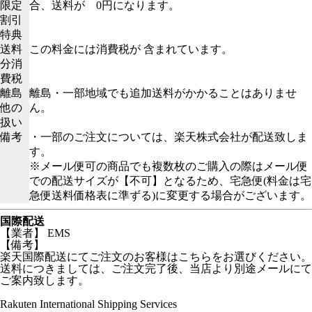
限定
合、送料が 0円になります。
割引
特典
送料
この料金には消費税が 含まれています。
分消
費税
離島
離島・一部地域でも追加送料がかかることはありませ
他の
ん。
扱い
備考
・一部のご注文については、楽天株式会社が配送致しま
す。
※メール便可の商品でも複数枚のご購入の際はメール便
での配送サイズが【不可】となるため、宅急便(料金は宅
急便送料価格表に準ずる)に変更する場合がございます。
国際配送
【業者】 EMS
【備考】
楽天国際配送にてご注文のお客様はこちらをお選びください。
送料につきましては、ご注文完了後、当店より別途メールにて
ご案内致します。
Rakuten International Shipping Services