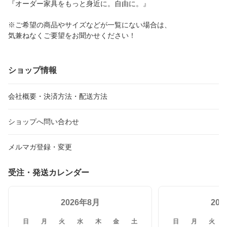
『オーダー家具をもっと身近に。自由に。』
※ご希望の商品やサイズなどが一覧にない場合は、
気兼ねなくご要望をお聞かせください！
ショップ情報
会社概要・決済方法・配送方法
ショップへ問い合わせ
メルマガ登録・変更
受注・発送カレンダー
2026年8月
20
日
月
火
水
木
金
土
日
月
火