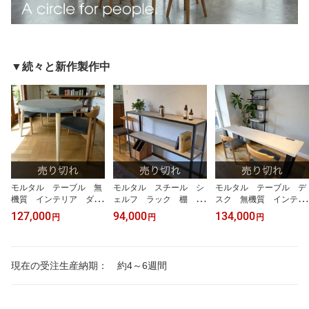
▼続々と新作製作中
モルタル テーブル 無
モルタル スチール シ
モルタル テーブル デ
機質 インテリア ダイ
ェルフ ラック 棚 本
スク 無機質 インテリ
ニングテーブル リビング
棚 ディスプレイ収納
ア リモートワーク コ
127,000
94,000
134,000
円
円
円
テーブル 4人掛け 2人
インダストリアル 無機
ンセント 大きめ 送料
掛け 食卓テーブル 大
質 インテリア 大き
無料
きめ 木 木製 サイズ
め 送料無料
選択可能 90cm 100c
現在の受注生産納期： 約4～6週間
m 送料無料