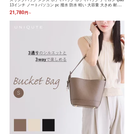
13インチ ノートパソコン pc 撥水 防水 軽い 大容量 大きめ 耐久
性 黒 ワンショルダーバッグ カメラバッグ 斜めがけバック シンプ
21,780
円
～
ル 黒 カーキ ネイビー Makuake 父の日 タフビッグスリング TRID
EAL tr0008