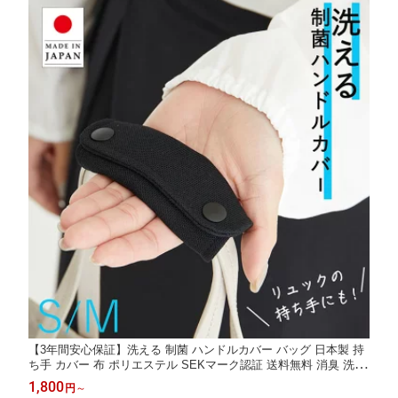
【3年間安心保証】洗える 制菌 ハンドルカバー バッグ 日本製 持
ち手 カバー 布 ポリエステル SEKマーク認証 送料無料 消臭 洗濯
汗 速乾 汚れ防止 レディース メンズ 手洗い ショルダーバッグ ト
1,800
円
～
ートバッグ リュック 水筒 ユニキュート uniqute TU0018