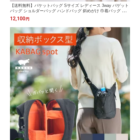
【送料無料】バケットバッグ Sサイズ レディース 3way バゲット
バッグ ショルダーバッグ ハンドバッグ 斜めがけ 巾着バッグ 軽量
小さめ 大人可愛い 大人カジュアル 通勤 通学 旅行 ギフト プレゼ
12,100
円
ント ユニキュート uniqute uq142