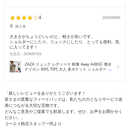
ッグ バケツ型バッグ ミニバッグ レディース バッグ 
キラキラ パーティーバッグ 結婚式 二次会 3WAY 
肩掛け 軽量 おしゃれ 送料無料 ユニキュート 
uniqute uq132
4
2026/08/06
購入者
大きさがちょうどいいのと、軽さが良いです。
ショルダーにしたり、リュックにしたり、とっても便利。気
に入ってます！
注文日：2026/07/25
ZAZA リュック レディース 軽量 4way A4対応 撥水 
ナイロン 60代 70代 大人 多ポケット ショルダー 斜
めがけ
「嬉しいレビューをありがとうございます！
皆さまの貴重なフィードバックは、私たちの力となりサービス改
善につながる大切な宝物です。
どんなご意見やご提案でも歓迎します。ぜひ、お声をお聞かせく
ださい。」
コーエイ鞄店スタッフ一同より