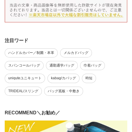
注目ワード
ハンドルカバー／制菌・本革
メルカドバッグ
スパンコールバッグ
通勤通学バッグ
巾着バッグ
uniquteユニキュート
kabag/カバッグ
時短
TRIDEAL/スリング
バッグ底板・中敷き
RECOMMEND＼お勧め／