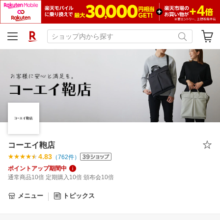
コーエイ鞄店
4.83
（
762
件）
ポイントアップ期間中
通常商品10倍 定期購入10倍 頒布会10倍
メニュー
トピックス