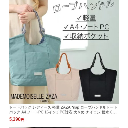
トートバッグ レディース 軽量 ZAZA *nap ロープハンドルトート
バッグ A4 ノートPC 15インチPC対応 大きめ ナイロン 撥水 6ポ
ケット 通勤バッグ 肩掛け 手持ち 底板付き ブラック ベージュ ブ
5,390
円
ルー EL8711