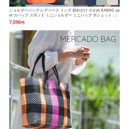
ショルダーバッグ レディース メンズ 斜めがけ 小さめ KABAG sp
ot カバッグ スポット ミニショルダー ミニバッグ ポシェット 軽
量 270g ペットボトル 500ml 保冷 撥水 スマホ 財布 鍵 旅行 散歩
7,590
円
サブバッグ カバック 身軽おでかけショルダー