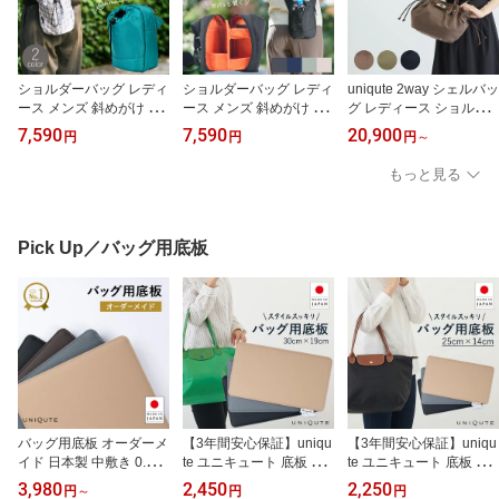
ショルダーバッグ レディ
ショルダーバッグ レディ
uniqute 2way シェルバッ
ース メンズ 斜めがけ 小
ース メンズ 斜めがけ 小
グ レディース ショルダ
さめ KABAG カバッグ ミ
さめ KABAG spot カバッ
ーバッグ ハンドバッグ
7,590
7,590
20,900
円
円
円
～
ニショルダー ミニバッグ
グ スポット ミニショル
キャンバス 帆布 牛革 本
ポシェット 軽量 160g ペ
ダー ミニバッグ ポシェ
革 通勤バッグ きれいめ
もっと見る
ットボトル 500ml 撥水
ット 軽量 270g ペットボ
大人 肩掛け S M ユニキ
スマホ 財布 鍵 旅行 散歩
トル 500ml 保冷 撥水 ス
ュート
サブバッグ カバック 整
マホ 財布 鍵 旅行 散歩 サ
理整頓ができる
ブバッグ カバック 身軽
Pick Up／バッグ用底板
おでかけショルダー
バッグ用底板 オーダーメ
【3年間安心保証】uniqu
【3年間安心保証】uniqu
イド 日本製 中敷き 0.5c
te ユニキュート 底板 30×
te ユニキュート 底板 25×
m単位 ぴったりサイズ 型
19cm 1623/1899対応 中
14cm L2605/L1512対応
3,980
2,450
2,250
円
～
円
円