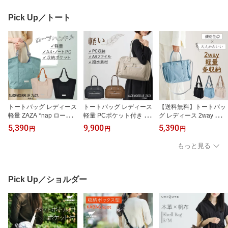
ポケット 通勤 出張 旅行
出張 1泊 2泊 通勤 ビジネ
防災 マザーズバッグ min
ス
Pick Up／トート
i grande
トートバッグ レディース
トートバッグ レディース
【送料無料】トートバッ
軽量 ZAZA *nap ロープ
軽量 PCポケット付き 多
グ レディース 2way 軽量
ハンドルトートバッグ A
収納 ナイロン ZAZA ZP0
撥水 ショルダーバッグ
5,390
9,900
5,390
円
円
円
4 ノートPC 15インチPC
01 A4 通勤バッグ 旅行バ
ギャザーポケット ファス
対応 大きめ ナイロン 撥
ッグ ノートパソコン 15
ナー付き ランチバッグ
もっと見る
水 6ポケット 通勤バッグ
インチ 使用例あり ファ
通勤 通学 ベージュ ピン
肩掛け 手持ち 底板付き
スナー付き 大きめ きれ
ク 黒 ブルー zaza ザザ
ブラック ベージュ ブル
いめ ブラック グレージ
マドモアゼルザザ
ー EL8711
ュ ブラウン 40代 50代
Pick Up／ショルダー