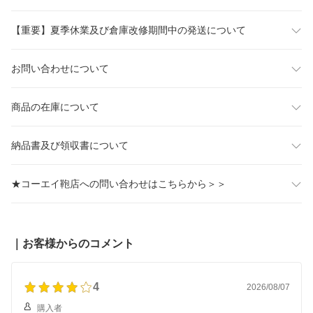
会 3WAY 肩掛け 軽量 お
ートバッグ リュック 水
しゃれ 送料無料 ユニキ
筒 ユニキュート uniqute
【重要】夏季休業及び倉庫改修期間中の発送について
ュート uniqute uq132
TU0018
お問い合わせについて
商品の在庫について
納品書及び領収書について
★コーエイ鞄店への問い合わせはこちらから＞＞
｜お客様からのコメント
4
2026/08/07
購入者