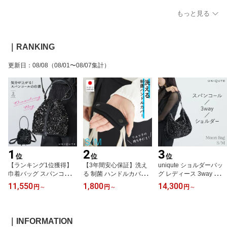
崩れ防止 自立サポート
敷き 型崩れ防止 変形防
中敷き 型崩れ防止 変形
最短5営業日 送料無料 un
止 TEFOX 撥水 日本製 ト
防止 TEFOX 撥水 日本製
もっと見る
iqute ユニキュート コー
ートバッグ ハンドバッグ
トートバッグ ハンドバッ
エイ鞄店 order_made
バッグ整理 インナーボー
グ バッグ整理 インナー
ド 軽量 高品質 送料無料
ボード 軽量 高品質 送料
コーエイ鞄店 TU0002
無料 コーエイ鞄店 19tu0
｜RANKING
01a
更新日
：
08/08
（08/01〜08/07集計）
1
2
3
位
位
位
【ランキング1位獲得】
【3年間安心保証】洗え
uniqute ショルダーバッ
巾着バッグ スパンコール
る 制菌 ハンドルカバー
グ レディース 3way スパ
巾着 ショルダー 斜めが
バッグ 日本製 持ち手 カ
ンコールバッグ ムーンバ
11,550
1,800
14,300
円
～
円
～
円
～
け 大人 小さめ ショルダ
バー 布 ポリエステル SE
ッグ 斜めがけ 軽量 PC対
ーバッグ バケツ型バッグ
Kマーク認証 送料無料 消
応 通勤バッグ 通学 ブラ
ミニバッグ レディース
臭 洗濯 汗 速乾 汚れ防止
ック S M ユニキュート
バッグ キラキラ パーテ
レディース メンズ 手洗
｜INFORMATION
ィーバッグ 結婚式 二次
い ショルダーバッグ ト