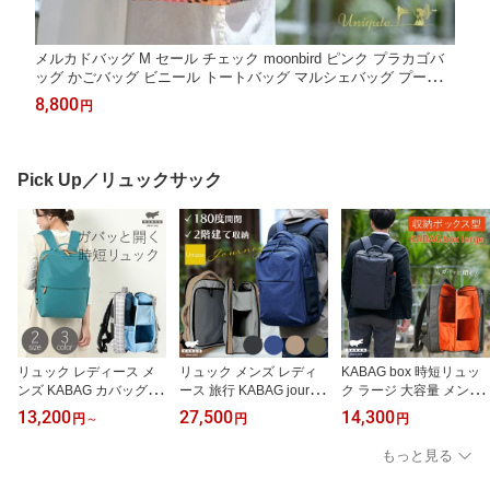
メルカドバッグ M セール チェック moonbird ピンク プラカゴバ
ッグ かごバッグ ビニール トートバッグ マルシェバッグ プールバ
ッグ 夏 大きめ 大容量 軽量 軽い レディース バッグ メルカドバッ
8,800
円
ク メキシコ ハンドメイド チャーム 送料無料 uniqute RB0004
Pick Up／リュックサック
リュック レディース メ
リュック メンズ レディ
KABAG box 時短リュッ
ンズ KABAG カバッグ ガ
ース 旅行 KABAG journe
ク ラージ 大容量 メンズ
バッと開く 時短リュック
y カバッグ ジャーニー ト
レディース 通勤 通学 1
13,200
27,500
14,300
円
～
円
円
スリム 上下分割収納 2層
ラベルリュック バックパ
6〜17インチ PC収納 A4
ボックス型 底の荷物が取
ック 21L 180度開閉 2階
撥水 整理しやすい 自立
もっと見る
り出しやすい PC収納 A4
建て収納 17インチPC A4
ボックス型 旅行 出張
はっ水 ナイロン 多収納
撥水 拡張 キャリーオン