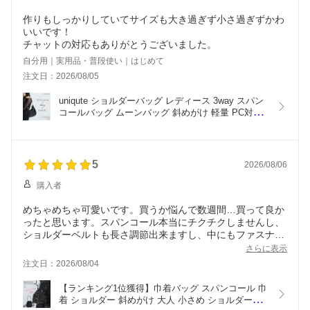
作りもしっかりしていてサイズも大き過ぎず小さ過ぎずかわ
いいです！
チャットの対応もありがとうございました。
自分用｜実用品・普段使い｜はじめて
注文日：2026/08/05
uniqute ショルダーバッグ レディース 3way スパン
コールバッグ ムーンバッグ 斜めがけ 軽量 PC対応 
通勤バッグ 通学 ブラック S M ユニキュート
5
2026/08/06
購入者
めちゃめちゃ可愛いです。買うか悩んで数週間…買って良か
ったと思います。スパンコール本当にチクチクしませんし、
ショルダーベルトも長さ調節出来ますし、中にもファスナー
付とそうでないポケットが1つずつ付いてます。華やかです
さらに表示
がけして派手すぎないとても素敵なバッグです。
注文日：2026/08/04
【ランキング1位獲得】巾着バッグ スパンコール 巾
着 ショルダー 斜めがけ 大人 小さめ ショルダーバ