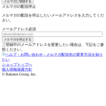
メルマガに登録する
メルマガの配信停止
メルマガの配信を停止したいメールアドレスを入力してくだ
さい。
メールアドレス
必須
メルマガを停止する
ご登録中のメールアドレスを変更したい場合は、下記をご参
照ください。
ヘルプ・お問い合わせ - メルマガ配信先の変更方法を知り
たい
ショップトップへ
個人情報保護方針
© Rakuten Group, Inc.