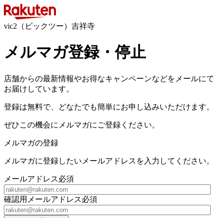
vic2（ビックツー）吉祥寺
メルマガ登録・停止
店舗からの最新情報やお得なキャンペーンなどをメールにて
お届けしています。
登録は無料で、どなたでも簡単にお申し込みいただけます。
ぜひこの機会にメルマガにご登録ください。
メルマガの登録
メルマガに登録したいメールアドレスを入力してください。
メールアドレス
必須
確認用メールアドレス
必須