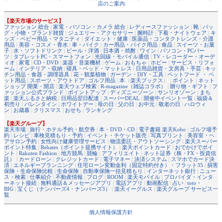
店のご案内
【楽天市場のサービス】
ファッション 総合
|
家電・パソコン・カメラ 総合
|
レディースファッション
|
靴
|
バッ
グ・小物・ブランド雑貨
|
ジュエリー・アクセサリー
|
腕時計
|
下着・ナイトウェア
|
キ
ッズ・ベビー用品・マタニティ
|
ダイエット・健康
|
医薬品・コンタクトレンズ・介護
用品
|
美容・コスメ・香水
|
車・バイク
|
カー用品・バイク用品
|
食品
|
スイーツ・お菓
子
|
水・ソフトドリンク
|
ビール・洋酒
|
日本酒・焼酎
|
ワイン
|
パソコン・PCパー
ツ
|
タブレットPC・スマートフォン
|
光回線・モバイル通信
|
TV・レコーダー・オーデ
ィオ
|
家電
|
CD・DVD
|
楽器・音楽機材
|
ゲーム
|
おもちゃ
|
ホビー
|
サービス・リフォ
ーム
|
インテリア・収納
|
寝具・ベッド・マットレス
|
日用品雑貨・文房具・手芸
|
キッ
チン用品・食器・調理器具
|
花・観葉植物
|
ガーデン・DIY・工具
|
ペットフード ・ ペ
ット用品
|
スポーツ・アウトドア
|
ゴルフ用品
|
本
（
楽天ブックス
） |
ポイント
|
ネット
ショップ 開業・開店
|
楽天ウェブ検索
|
R-magazine（雑誌コラボ）
|
贈り物・ギフト
|
フ
ァッション公式ブランド
|
ポイントアップ
|
ディズニーゾーン
|
サンリオゾーン
|
まち
楽
|
楽天ふるさと納税
|
日用品翌日配達
|
スーパーDEAL
|
開催中イベント一覧
|
福袋＆
初売り
|
バレンタイン
|
ホワイトデー
|
母の日
|
父の日
|
お中元
|
敬老の日
|
ハロウィ
ン
|
お歳暮
|
クリスマス
|
おせち
|
ランキング
【楽天グループ】
楽天市場
|
旅行・ホテル予約・航空券
|
本・DVD・CD
|
電子書籍 楽天Kobo
|
ゴルフ場予
約
|
レシピ
|
車検見積もり・予約
|
イベント・チケット販売
|
写真プリント
|
美容室・ヘ
アサロン予約
|
女性向け健康管理サービス
|
物流委託・アウトソーシング
|
楽天スーパー
ポイント特集
|
Rebates（ポイント提携サイト）
|
楽天ポイントカード
|
おでかけでポイ
ント
|
Rakuten Fashion
|
地方競馬
|
競輪
|
アフィリエイト
|
ネット証券（株・FX・投資信
託）
|
カードローン
|
クレジットカード
|
電子マネー
|
決済システム
|
スマホでカード決
済
|
エネルギープランニング
|
住宅ローン変動金利（固定特約付き）・フラット35
|
損害
保険・生命保険比較
|
生命保険
|
自動車保険一括見積もり
|
インターネット銀行
|
ニュー
ス・検索
|
仕事紹介
|
不動産情報
|
ブログ
|
ROOM
|
楽天モバイル
|
プロバイダ・インタ
ーネット接続
|
無料通話＆メッセージアプリ
|
電話アプリ
|
動画配信
|
占い
|
toto・
BIG
|
宝くじ（ナンバーズ4・ナンバーズ3）
|
楽天イーグルス
|
楽天グループ サービス一
覧
個人情報保護方針