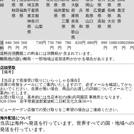
細
県
県
埼玉県
県
県
県
大阪
岡山
県
県
県
秋田
福島
千葉県
福井
愛知
府 兵
県 広
愛媛
長崎
鹿児
県
県
東京都
県
県
庫県
島県
県
県
島
神奈川
三重
奈良
山口
高知
大分
県
県 山梨
県
県 和
県
県
県
県
歌山
県
送
840
560
560
730円
730
780
780
820円
880円
990
1080
1080
2000
円
円
円
円
円
円
円
円
円
円
料
送料分消費税
この料金には消費税が 含まれています。
離島他の扱い
離島・一部地域は追加送料がかかる場合があります。
店頭受取
【備考】
【当店まで直接受け取りにいらっしゃる場合】
在庫の有無をメールにてご案内いたしますので、必ずメールを確認してから
おいでください。在庫が無い場合、商品のお渡しの詳細についてメールでご
案内いたします。
お受け取りは、基本的には当店本社の(株)共同園芸 事務所となります。
028-3304 岩手県紫波郡紫波町二日町北七久保58ー1
ビューガーデン店舗での受け取りをご希望の場合はご連絡ください。
海外配送について
当店は海外へ発送を行っています。世界すべての国・地域への
発送を行っています。