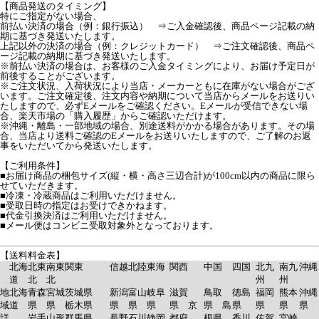
【商品発送のタイミング】
特にご指定がない場合、
前払い決済の場合（例：銀行振込） ⇒ご入金確認後、商品ページ記載の納
期に基づき発送いたします。
上記以外の決済の場合（例：クレジットカード） ⇒ご注文確認後、商品ペ
ージ記載の納期に基づき発送いたします。
※前払い決済の場合は、お客様のご入金タイミングにより、お届け予定日が
前後することがございます。
※ご注文状況、入荷状況により当店・メーカーともに在庫がない場合がござ
います。ご注文確定後、注文内容や納期について当店からメールをお送りい
たしますので、必ずEメールをご確認ください。Eメールが受信できない場
合、楽天市場の「購入履歴」からご確認いただけます。
※沖縄・離島・一部地域の場合、別途送料がかかる場合があります。その場
合、当店より送料ご確認のEメールをお送りいたしますので、ご了解のお返
事をいただいてから発送いたします。
【ご利用条件】
■お届け商品の梱包サイズ(縦・横・高さ三辺合計)が100cm以内の商品に限ら
せていただきます。
■冷凍・冷蔵商品はご利用いただけません。
■受取日時の指定はお受けできかねます。
■代金引換決済はご利用いただけません。
■メール便はコンビニ受取対象外となっております。
【送料料金表】
北海
北東
南東
関東
信越
北陸
東海
関西
中国
四国
北九
南九
沖縄
道
北
北
州
州
地
北海
青森
宮城
茨城県
新潟
富山
岐阜
滋賀
鳥取
徳島
福岡
熊本
沖縄
域
道
県
県
栃木県
県
県
県
県 京
県 島
県
県
県
県
詳
岩手
山形
群馬県
長野
石川
静岡
都府
根県
香川
佐賀
宮崎