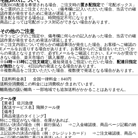
宅配BOXについて
宅配BOX配達を希望される場合、ご注文時の
置き配指定
で「宅配ボックス」
をご選択の上ご注文ください。（備考欄に記入いただいた場合、当店での確
認作業が発生するために発送が遅延します。）
置き配を指定する場合は、時間指定不可になります。
商品によっては宅配ボックス対応ができない場合があります。
その他のご注意
※ラッピングのご指定や、備考欄に何らかの記入があった場合、当店での確
認作業が発生するため発送が遅延します。
※ご注文内容について何らかの確認事項が発生した場合、お客様へご確認の
Eメールをお送りする場合があります。お客様からのご返信をいただいてか
らの発送となりますので、必ずEメールをご確認ください。Eメールが受信で
きない場合、楽天市場の「購入履歴」からご確認いただけます。
※
14時～15時にご注文確定
し最短発送をご指定いただいた場合、
配達日指定
が無効
となり、4日以内の発送となる場合があります。
※複数商品をご注文いただいた場合、複数便で発送となる場合があります。
【送料料金表】
全国一律料金：840円
送料分消費税
この料金には消費税が 含まれています。
離島他の扱い
離島・一部地域でも追加送料がかかることはありません。
クール便
【業者】 佐川急便
【配送サービス名】飛脚クール便
【備考】
【商品発送のタイミング】
特にご指定がない場合、在庫があれば、
前払い決済の場合（例：銀行振込） ⇒ご入金確認後、商品ページ記載の納
期に基づき発送いたします。
上記以外の決済の場合（例：クレジットカード） ⇒ご注文確認後、商品ペ
ージ記載の納期に基づき発送いたします。