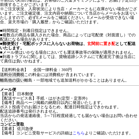
※前払い決済の場合は、お客様のご入金タイミングにより、お届け予定日が
前後することがございます。
※ご注文状況、入荷状況により当店・メーカーともに在庫がない場合がござ
います。ご注文確定後、注文内容や納期について当店からメールをお送りい
たしますので、必ずEメールをご確認ください。Eメールが受信できない場
合、楽天市場の「購入履歴」からご確認いただけます。
■時間指定・到着日指定はできません。
■複数点の商品を購入された場合、商品によっては宅配便（対面渡し）での
配送になる場合があります。
■
郵便受け・宅配ボックスに入らないお荷物は、
玄関前に置き配
として配送
いたします。
■メール便はいかなる場合においても運送事故等の保険が適用されません。
■到着トラブルに関しましては、貨物追跡システムにて配達完了後は当店に
て責任は負いかねます。
【送料料金表】
全国一律料金：360円
送料分消費税
この料金には消費税が 含まれています。
離島他の扱い
離島・一部地域でも追加送料がかかることはありません。
メール便
【業者】 日本郵便
【配送サービス名】手紙・はがき(定型・定形外)
【備考】商品ページ掲載の納期日以内に発送いたします。
ポスト投函でのお届けとなるため、配達日時指定はできかねます。
配送追跡番号は発行されません。
当店からの発送連絡後、5～7日程度経過しても届かない場合はお問い合わせ
ください。
コンビニ受取
【業者】 佐川急便
【備考】コンビニ受取サービスの詳細は
こちら
よりご確認いただけます。