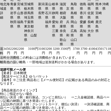
地
北海
青森
宮城
茨城県
新潟
富山
岐阜
滋賀
鳥取
徳島
福岡
熊本
沖縄
域
道
県
県
栃木県
県
県
県
県 京
県
県
県
県
県
詳
岩手
山形
群馬県
長野
石川
静岡
都府
島根
香川
佐賀
宮崎
細
県
県
埼玉県
県
県
県
大阪
県
県
県
県
秋田
福島
千葉県
福井
愛知
府 兵
岡山
愛媛
長崎
鹿児
県
県
東京都
県
県
庫県
県
県
県
島
神奈川
三重
奈良
広島
高知
大分
県
県 山梨
県
県 和
県
県
県
県
歌山
山口
県
県
送
3450
2200
2200
3100円
3100
3200
3200
3500円
3700
3700
4100
4350
17118
円
円
円
円
円
円
円
円
円
円
円
料
送料分消費税
この料金には消費税が 含まれています。
離島他の扱い
離島・一部地域は追加送料がかかる場合があります。
追跡可能メール便
【業者】 日本郵便
【配送サービス名】ゆうパケット
【備考】※ご注意:商品名に【メール便対応】の記載がある商品のみの対応と
なります。
【商品発送のタイミング】
特にご指定がない場合、
前払い決済（例：銀行振込、コンビニ前払い） ⇒ご入金確認後、商品ペー
ジ記載の納期に基づき発送いたします。
上記以外の決済（例：クレジットカード、後払い決済） ⇒決済確認後、商
品ページ記載の納期に基づき発送いたします。