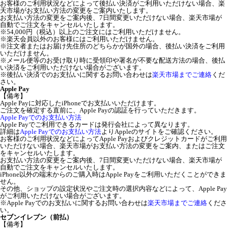
お客様のご利用状況などによって後払い決済がご利用いただけない場合、楽
天市場がお支払い方法の変更をご案内いたします。
お支払い方法の変更をご案内後、7日間変更いただけない場合、楽天市場が
自動でご注文をキャンセルいたします。
※54,000円（税込）以上のご注文にはご利用いただけません。
※楽天会員以外のお客様にはご利用いただけません。
※注文者またはお届け先住所のどちらかが国外の場合、後払い決済をご利用
いただけません。
※メール便等のお受け取り時に受領印や署名が不要な配送方法の場合、後払
い決済をご利用いただけない場合がございます。
※後払い決済でのお支払いに関するお問い合わせは
楽天市場までご連絡
くだ
さい。
Apple Pay
【備考】
Apple Payに対応したiPhoneでお支払いいただけます。
ご注文を確定する直前に、Apple Payの認証を行っていただきます。
Apple Payでのお支払い方法
Apple Payでご利用できるカードは発行会社によって異なります。
詳細は
Apple Payでのお支払い方法
よりAppleのサイトをご確認ください。
お客様のご利用状況などによってApple Payおよびクレジットカードがご利用
いただけない場合、楽天市場がお支払い方法の変更をご案内、またはご注文
をキャンセルいたします。
お支払い方法の変更をご案内後、7日間変更いただけない場合、楽天市場が
自動でご注文をキャンセルいたします。
iPhone以外の端末からのご購入時はApple Payをご利用いただくことができま
せん。
その他、ショップの設定状況やご注文時の選択内容などによって、Apple Pay
がご利用いただけない場合がございます。
※Apple Payでのお支払いに関するお問い合わせは
楽天市場までご連絡
くださ
い。
セブンイレブン（前払）
【備考】