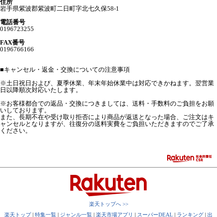
住所
岩手県紫波郡紫波町二日町字北七久保58-1
電話番号
0196723255
FAX番号
0196766166
■
キャンセル・返金・交換についての注意事項
※土日祝日および、夏季休業、年末年始休業中は対応できかねます。翌営業
日以降順次対応いたします。
※お客様都合での返品・交換につきましては、送料・手数料のご負担をお願
いしております。
また、長期不在や受け取り拒否により商品が返送となった場合、ご注文はキ
ャンセルとなりますが、往復分の送料実費をご負担いただきますのでご了承
ください。
楽天トップへ >>
楽天トップ
|
特集一覧
|
ジャンル一覧
|
楽天市場アプリ
|
スーパーDEAL
|
ランキング
|
出