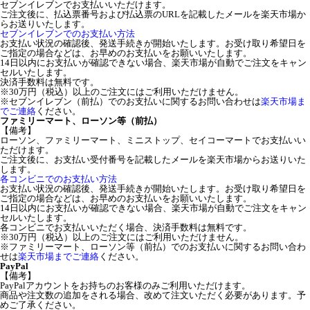
セブンイレブンでお支払いいただけます。
ご注文後に、払込票番号および払込票のURLを記載したメールを楽天市場か
らお送りいたします。
セブンイレブンでのお支払い方法
お支払い状況の確認後、発送手続きが開始いたします。お受け取り希望日を
ご指定の場合などは、お早めのお支払いをお願いいたします。
14日以内にお支払いが確認できない場合、楽天市場が自動でご注文をキャン
セルいたします。
決済手数料は無料です。
※30万円（税込）以上のご注文にはご利用いただけません。
※セブンイレブン（前払）でのお支払いに関するお問い合わせは
楽天市場ま
でご連絡
ください。
ファミリーマート、ローソン等（前払）
【備考】
ローソン、ファミリーマート、ミニストップ、セイコーマートでお支払いい
ただけます。
ご注文後に、お支払い受付番号を記載したメールを楽天市場からお送りいた
します。
各コンビニでのお支払い方法
お支払い状況の確認後、発送手続きが開始いたします。お受け取り希望日を
ご指定の場合などは、お早めのお支払いをお願いいたします。
14日以内にお支払いが確認できない場合、楽天市場が自動でご注文をキャン
セルいたします。
各コンビニでお支払いいただく場合、決済手数料は無料です。
※30万円（税込）以上のご注文にはご利用いただけません。
※ファミリーマート、ローソン等（前払）でのお支払いに関するお問い合わ
せは
楽天市場までご連絡
ください。
PayPal
【備考】
PayPalアカウントをお持ちのお客様のみご利用いただけます。
商品や注文数の追加をされる場合、改めて注文いただく必要があります。予
めご了承ください。