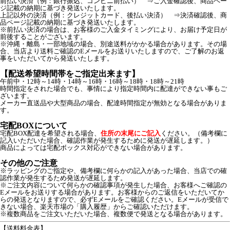
前払い決済（例：銀行振込、コンビニ前払い） ⇒ご入金確認後、商品ペー
ジ記載の納期に基づき発送いたします。
上記以外の決済（例：クレジットカード、後払い決済） ⇒決済確認後、商
品ページ記載の納期に基づき発送いたします。
※前払い決済の場合は、お客様のご入金タイミングにより、お届け予定日が
前後することがございます。
※沖縄・離島・一部地域の場合、別途送料がかかる場合があります。その場
合、当店より送料ご確認のEメールをお送りいたしますので、ご了解のお返
事をいただいてから発送いたします。
【配送希望時間帯をご指定出来ます】
午前中・12時～14時・14時～16時・16時～18時・18時～21時
時間指定をされた場合でも、事情により指定時間内に配達ができない事もご
ざいます。
メーカー直送品や大型商品の場合、配達時間指定が無効となる場合がありま
す。
宅配BOXについて
宅配BOX配達を希望される場合、
住所の末尾にご記入
ください。（備考欄に
記入いただいた場合、確認作業が発生するために発送が遅延します。）
商品によっては宅配ボックス対応ができない場合があります。
その他のご注意
※ラッピングのご指定や、備考欄に何らかの記入があった場合、当店での確
認作業が発生するため発送が遅延します。
※ご注文内容について何らかの確認事項が発生した場合、お客様へご確認の
Eメールをお送りする場合があります。お客様からのご返信をいただいてか
らの発送となりますので、必ずEメールをご確認ください。Eメールが受信で
きない場合、楽天市場の「購入履歴」からご確認いただけます。
※複数商品をご注文いただいた場合、複数便で発送となる場合があります。
【送料料金表】