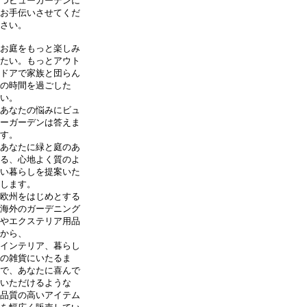
つビューガーデンに
お手伝いさせてくだ
さい。
お庭をもっと楽しみ
たい。もっとアウト
ドアで家族と団らん
の時間を過ごした
い。
あなたの悩みにビュ
ーガーデンは答えま
す。
あなたに緑と庭のあ
る、心地よく質のよ
い暮らしを提案いた
します。
欧州をはじめとする
海外のガーデニング
やエクステリア用品
から、
インテリア、暮らし
の雑貨にいたるま
で、あなたに喜んで
いただけるような
品質の高いアイテム