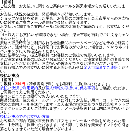
【備考】
ご注文後、お支払いに関するご案内メールを楽天市場からお送りいたしま
す。
お支払い状況の確認後、発送手続きが開始いたします。
ショップが金額を変更した場合、お客様のご注文時と楽天市場からのお支払
いに関するご案内メール送信時で金額が異なります。
お支払いに関するご案内メールに記載の金額をご確認のうえ、お支払いくだ
さい。
14日以内にお支払いが確認できない場合、楽天市場が自動でご注文をキャン
セルいたします。
振込の取扱時間はご利用される金融機関のホームページなどを予めご確認く
ださい。連休時など、銀行窓口でお振込みができない場合は、ATMやネット
バンキングにてお振込みください。
誠に勝手ながら、振込手数料はお客様のご負担でお願いいたします。
※ご注文者様名義の口座よりお支払いください。ご注文者様以外の名義でお
支払いいただいた場合、お支払いの確認ができない場合がございます。
※銀行振込でのお支払いに関するお問い合わせは
楽天市場までご連絡
くださ
い。
後払い決済
【備考】
手数料：
250円
（請求書発行料）をお客様にご負担いただきます。
後払い決済ご利用規約
及び
個人情報の取扱いに係る事項
をご確認いただき、
ご同意のうえご利用ください。
各コンビニまたは銀行でお支払いいただけます。
商品発送後、注文者メールアドレスに対してお支払い用バーコード付きの請
求のご案内メールを送付します（楽天市場の指示に基づき株式会社ネットプ
ロテクションズよりご請求します）。メール受取後14日以内にお支払いくだ
さい。
後払い決済でのお支払い方法
お客様のご都合で請求書発行後に注文をキャンセル・金額を変更された場
合、手数料をご負担いただきます。その際、手数料を楽天ポイントから引き
落としをさせていただく場合がございます。