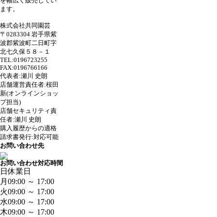
を幅広く販売してい
ます。
株式会社共同園芸
〒0283304 岩手県紫
波郡紫波町二日町字
北七久保５８－１
TEL:0196723255
FAX:0196766166
代表者:瀬川 史朗
店舗運営責任者:桜田
新(オンラインショッ
プ担当)
店舗セキュリティ責
任者:瀬川 史朗
購入履歴からの適格
請求書発行:対応可能
お問い合わせ先
お問い合わせ対応時間
日
休業日
月
09:00 ～ 17:00
火
09:00 ～ 17:00
水
09:00 ～ 17:00
木
09:00 ～ 17:00