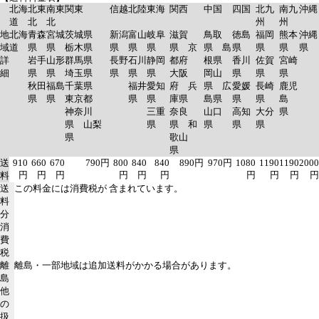
北海
北東
南東
関東
信越
北陸
東海
関西
中国
四国
北九
南九
沖縄
道
北
北
州
州
地
北海
青森
宮城
茨城県
新潟
富山
岐阜
滋賀
鳥取
徳島
福岡
熊本
沖縄
域
道
県
県
栃木県
県
県
県
県 京
県 島
県
県
県
県
詳
岩手
山形
群馬県
長野
石川
静岡
都府
根県
香川
佐賀
宮崎
細
県
県
埼玉県
県
県
県
大阪
岡山
県
県
県
秋田
福島
千葉県
福井
愛知
府 兵
県 広
愛媛
長崎
鹿児
県
県
東京都
県
県
庫県
島県
県
県
島
神奈川
三重
奈良
山口
高知
大分
県
県 山梨
県
県 和
県
県
県
県
歌山
県
送
910
660
670
790円
800
840
840
890円
970円
1080
1190
1190
2000
円
円
円
円
円
円
円
円
円
円
料
送
この料金には消費税が 含まれています。
料
分
消
費
税
離
離島・一部地域は追加送料がかかる場合があります。
島
他
の
扱