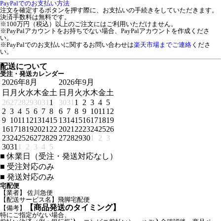
PayPalでのお支払い方法
注文を確定するボタンを押す際に、お支払いの手続きをしていただきます。
決済手数料は無料です。
※100万円（税込）以上のご注文にはご利用いただけません。
※PayPalアカウントをお持ちでない場合、PayPalアカウントを作成くださ
い。
※PayPalでのお支払いに関するお問い合わせは
楽天市場までご連絡
くださ
い。
配送について
受注・発送カレンダー
2026年8月
2026年9月
日
月
火
水
木
金
土
日
月
火
水
木
金
土
26
27
28
29
30
31
1
30
31
1
2
3
4
5
2
3
4
5
6
7
8
6
7
8
9
10
11
12
9
10
11
12
13
14
15
13
14
15
16
17
18
19
16
17
18
19
20
21
22
20
21
22
23
24
25
26
23
24
25
26
27
28
29
27
28
29
30
1
2
3
30
31
1
2
3
4
5
■
休業日（受注・発送対応なし）
■
受注対応のみ
■
発送対応のみ
宅配便
【業者】 佐川急便
【配送サービス名】飛脚宅配便
【商品発送のタイミング】
【備考】
特にご指定がない場合、