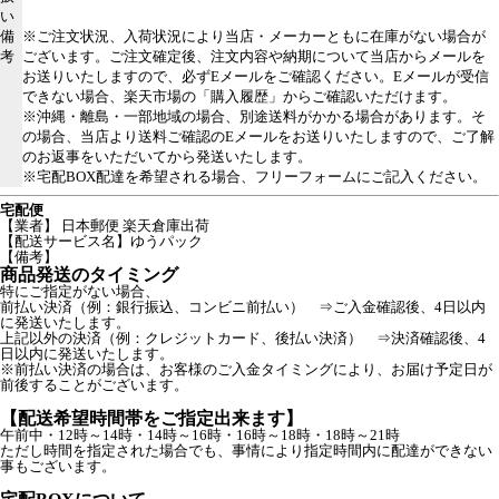
い
備
※ご注文状況、入荷状況により当店・メーカーともに在庫がない場合が
考
ございます。ご注文確定後、注文内容や納期について当店からメールを
お送りいたしますので、必ずEメールをご確認ください。Eメールが受信
できない場合、楽天市場の「購入履歴」からご確認いただけます。
※沖縄・離島・一部地域の場合、別途送料がかかる場合があります。そ
の場合、当店より送料ご確認のEメールをお送りいたしますので、ご了解
のお返事をいただいてから発送いたします。
※宅配BOX配達を希望される場合、フリーフォームにご記入ください。
宅配便
【業者】 日本郵便 楽天倉庫出荷
【配送サービス名】ゆうパック
【備考】
商品発送のタイミング
特にご指定がない場合、
前払い決済（例：銀行振込、コンビニ前払い） ⇒ご入金確認後、4日以内
に発送いたします。
上記以外の決済（例：クレジットカード、後払い決済） ⇒決済確認後、4
日以内に発送いたします。
※前払い決済の場合は、お客様のご入金タイミングにより、お届け予定日が
前後することがございます。
【配送希望時間帯をご指定出来ます】
午前中・12時～14時・14時～16時・16時～18時・18時～21時
ただし時間を指定された場合でも、事情により指定時間内に配達ができない
事もございます。