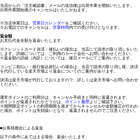
当店からの「注文確認書」メールの送信後は出荷作業を開始いたします。
出荷作業開始後のキャンセルはいたしかねます。
※当店休業日は、
営業日カレンダー
をご確認ください。
※お電話でのキャンセルは、
営業時間
内での受け付けとなります。
返金額
お支払代金全額を返金いたします。
※クレジットカード決済・後払いの場合は、当店にて請求の取り消しをいた
します。詳細については、ご利用のカード会社へお問い合わせください。
※返金額の詳細（内訳）については、後日メールにてご案内いたします。
コンビニ前払い・銀行振込前払いの場合は、当店で請求の取り消し後、決済
を代行している楽天市場より返金についてのご案内があります。
決済は楽天市場が代行しておりますので、詳しくは楽天市場へお問い合わせ
ください。
通常ポイントのご利用分は、キャンセル手続きと同時に返還されます。
ポイントが返還されたかどうかは、
ポイント履歴
よりご確認下さい。
※期間限定ポイントの利用期限を過ぎてからキャンセルや金額修正が行われ
た場合、ポイントは失効扱いとなり、返還されませんのでご注意ください。
■
お客様都合による返金
以下の条件にあてはまる場合、返金いたします。