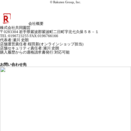
© Rakuten Group, Inc.
会社概要
株式会社共同園芸
〒0283304 岩手県紫波郡紫波町二日町字北七久保５８－１
TEL:0196723255 FAX:0196766166
代表者
:
瀬川 史朗
店舗運営責任者
:
桜田新(オンラインショップ担当)
店舗セキュリティ責任者
:
瀬川 史朗
購入履歴からの適格請求書発行:対応可能
お問い合わせ先