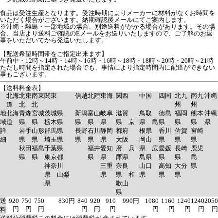
食品は受注生産となります。受注時期によりメーカーに材料がなくお時間を
いただく場合がございます。納期確認後メールにてご案内します。
※沖縄・離島・一部地域の場合、別途送料がかかる場合があります。その場
合、当店より送料ご確認のEメールをお送りいたしますので、ご了解のお返
事をいただいてから発送いたします。
【配送希望時間帯をご指定出来ます】
午前中・12時～14時・14時～16時・16時～18時・18時～20時・20時～21時
ただし時間を指定された場合でも、事情により指定時間内に配達ができない
事もございます。
【送料料金表】
北海
北東
南東
関東
信越
北陸
東海
関西
中国
四国
北九
南九
沖縄
道
北
北
州
州
地
北海
青森
宮城
茨城県
新潟
富山
岐阜
滋賀
鳥取
徳島
福岡
熊本
沖縄
域
道
県
県
栃木県
県
県
県
県 京
県 島
県
県
県
県
詳
岩手
山形
群馬県
長野
石川
静岡
都府
根県
香川
佐賀
宮崎
細
県
県
埼玉県
県
県
県
大阪
岡山
県
県
県
秋田
福島
千葉県
福井
愛知
府 兵
県 広
愛媛
長崎
鹿児
県
県
東京都
県
県
庫県
島県
県
県
島
神奈川
三重
奈良
山口
高知
大分
県
県 山梨
県
県 和
県
県
県
県
歌山
県
送
920
750
750
830円
840
920
910
990円
1080
1160
1240
1240
2050
円
円
円
円
円
円
円
円
円
円
円
料