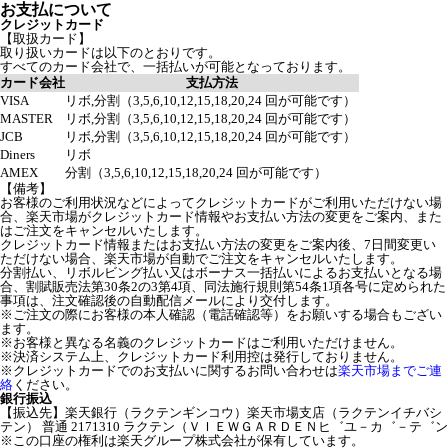
お支払について
クレジットカード
【取扱カード】
取り扱いカードは以下のとおりです。
すべてのカード会社で、一括払いが可能となっております。
カード会社
支払方法
VISA
リボ,分割（3,5,6,10,12,15,18,20,24 回が可能です）
MASTER
リボ,分割（3,5,6,10,12,15,18,20,24 回が可能です）
JCB
リボ,分割（3,5,6,10,12,15,18,20,24 回が可能です）
Diners
リボ
AMEX
分割（3,5,6,10,12,15,18,20,24 回が可能です）
【備考】
お客様のご利用状況などによってクレジットカードがご利用いただけない場
合、楽天市場がクレジットカード情報やお支払い方法の変更をご案内、また
はご注文をキャンセルいたします。
クレジットカード情報またはお支払い方法の変更をご案内後、7日間変更い
ただけない場合、楽天市場が自動でご注文をキャンセルいたします。
分割払い、リボルビング払い又はボーナス一括払いによるお支払いとなる場
合、割賦販売法第30条2の3第4項、同法施行規則第54条1項各号に定められた
事項は、注文確認後の自動配信メールにより交付します。
※ご注文の際にお客様の本人確認（電話確認等）をお願いする場合もござい
ます。
※お客様と異なる名義のクレジットカードはご利用いただけません。
※決済システム上、クレジットカード利用控は発行しておりません。
※クレジットカードでのお支払いに関するお問い合わせは
楽天市場までご連
絡
ください。
銀行振込
【振込先】楽天銀行（ラクテンギンコウ）楽天市場支店（ラクテンイチバシ
テン） 普通 2171310 ラクテン（ＶＩＥＷＧＡＲＤＥＮヒ゛ユ－カ゛－テ゛ン
※この口座の権利は楽天グループ株式会社が保有しています。