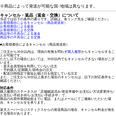
※商品によって発送が可能な国･地域は異なります。
キャンセル・返品（返金・交換）について
当店では以下の条件の通りです。詳細は、各リンク先をご確認ください。
お客様都合によるキャンセル（商品発送前）
お客様都合による返金
お客様都合による交換
商品等の不具合による返金
商品等の不具合による交換
■
お客様都合によるキャンセル（商品発送前）
ご注文から30分以内は、理由の有無を問わず
購入履歴
からキャンセルするこ
とが可能です。
ただし以下の場合においては、30分以内でもキャンセルできない場合がござ
います。
・楽天会員登録を利用していない注文
・予約購入/定期購入/頒布会の注文
・配送日時指定で最短お届け日を指定している注文
また、ご注文から30分以上過ぎた場合のキャンセルは、以下の対応条件をご
確認ください。
対応条件
購入履歴のステータスが「店舗確認済み/発送準備中/お支払い方法変更待ち/
お支払い手続き待ち/お支払い手続き中」で、
商品の出荷作業開始前までに電話、またはメールにてご連絡いただいた場
合、キャンセルをを承ります。
楽天スーパーロジスティクスからの発送商品の場合、キャンセル料金が発生
する場合があります。