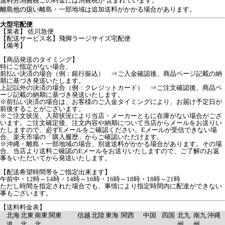
送料分消費税
この料金には消費税が 含まれています。
離島他の扱い
離島・一部地域は追加送料がかかる場合があります。
大型宅配便
【業者】 佐川急便
【配送サービス名】飛脚ラージサイズ宅配便
【備考】
【商品発送のタイミング】
特にご指定がない場合、
前払い決済の場合（例：銀行振込） ⇒ご入金確認後、商品ページ記載の納
期に基づき発送いたします。
上記以外の決済の場合（例：クレジットカード） ⇒ご注文確認後、商品ペ
ージ記載の納期に基づき発送いたします。
※前払い決済の場合は、お客様のご入金タイミングにより、お届け予定日が
前後することがございます。
※ご注文状況、入荷状況により当店・メーカーともに在庫がない場合がござ
います。ご注文確定後、注文内容や納期について当店からメールをお送りい
たしますので、必ずEメールをご確認ください。Eメールが受信できない場
合、楽天市場の「購入履歴」からご確認いただけます。
※沖縄・離島・一部地域の場合、別途送料がかかる場合があります。その場
合、当店より送料ご確認のEメールをお送りいたしますので、ご了解のお返
事をいただいてから発送いたします。
【配送希望時間帯をご指定出来ます】
午前中・12時～14時・14時～16時・16時～18時・18時～21時
ただし時間を指定された場合でも、事情により指定時間内に配達ができない
事もございます。
【送料料金表】
北海
北東
南東
関東
信越
北陸
東海
関西
中国
四国
北九
南九
沖縄
道
北
北
州
州