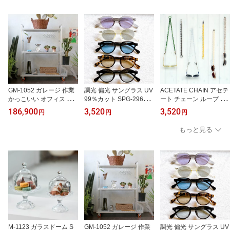
S リーディンググラス R
SES リーディンググラス
READING GLASSES リ
eading Glasses 老眼 敬
Reading Glasses 老眼 敬
ーディンググラス Readi
老の日 父の日 母の日 男
老の日 父の日 母の日 男
ng Glasses 老眼 敬老の
女兼用
女兼用
日 父の日 母の日 男女兼
用 PCAF2216
GM-1052 ガレージ 作業
調光 偏光 サングラス UV
ACETATE CHAIN アセテ
かっこいい オフィス ス
99％カット SPG-2966 C
ート チェーン ループ グ
テップ付き什器 ALUMIN
OLOR LENS GLASS WIT
ラスチェーン Chain 送料
186,900
3,520
3,520
円
円
円
UM SHELF WITH STEP
H COLOR LENS 何個購
無料 太めのチェーン ア
アルミフレーム シェルフ
入されてもヤマトネコポ
クセサリー 敬老の日 父
もっと見る
ダルトン DULTON
スで送料無料 度数なし
の日 母の日 男女兼用 ダ
カラーレンズ グラス色付
ルトン DULTON
き おしゃれ メガネ GLA
SSES グラス UVカット
レンズ 紫外線対策 Glass
es
M-1123 ガラスドーム S
GM-1052 ガレージ 作業
調光 偏光 サングラス UV