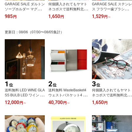
GARAGE SALE ダルトン
何個購入されてもヤマト
GARAGE SALE ステンレ
ソープホルダー マグネッ
ネコポスで送料無料北海
ス フラワー歯ブラシホル
トソープホルダー Magn
道沖縄遠隔地も送料無料
ダー フラワーシェイプ 4
985
1,650
1,529
円
円
円
～
etic soap holder 石鹸台
レトロな金具がポイント
ホール 歯ブラシスタンド
石鹸置き 石鹸ホルダー M
なロイドメガネ 老眼鏡
ハブラシ 歯ブラシホルダ
agnetic soap holder お風
シニアグラス 福祉 介護
ー 歯ブラシ立て つや消
更新日
：
08/06
（07/30〜08/05集計）
呂 便利グッズ ソープホ
ルーペ Reading Glasses
し ミラー DULTON ダル
ルダー コロナ対策 ダル
老眼 DULTON/ダルトン
トン CH03-H92
トン石鹸ホルダー ダルト
敬老の日 YGJ76 父の日
ン DULTON CH12-H463
1
2
3
位
位
位
送料無料 LED WINE GLA
送料無料 WasteBasket4
何個購入されてもヤマト
SS BULB LED ワイン グ
ウェストバスケット4 イ
ネコポスで送料無料北海
ラス バルブ DS-0745CP
タリア製シンプルな収納
道沖縄遠隔地も送料無料
12,000
40,700
1,650
円
～
円
～
円
CHAMPAGNE GLASS D
ゴミ箱 DOTTUS ゴミ入
レトロな金具がポイント
S-0745CK COCKTAIL G
れ 収納 リビング キッチ
なロイドメガネ 老眼鏡
LASS DS-0745BDY BRA
ン ダストボックス イン
シニアグラス 福祉 介護
NDY GLASS DULTON ダ
テリア ダストボックス
ルーペ Reading Glasses
ルトン
イタリア製 スチール 分
老眼 DULTON/ダルトン
別 式 ゴミ箱 64L 2×2段
敬老の日 YGJ76 父の日