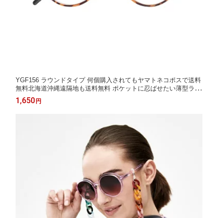
YGF156 ラウンドタイプ 何個購入されてもヤマトネコポスで送料
無料北海道沖縄遠隔地も送料無料 ポケットに忍ばせたい薄型ラウ
ンドタイプ ステンレススチール READING GLASSES リーディン
1,650
円
ググラス Reading Glasses 老眼 DULTON ダルトン 敬老の日 父の
日 母の日