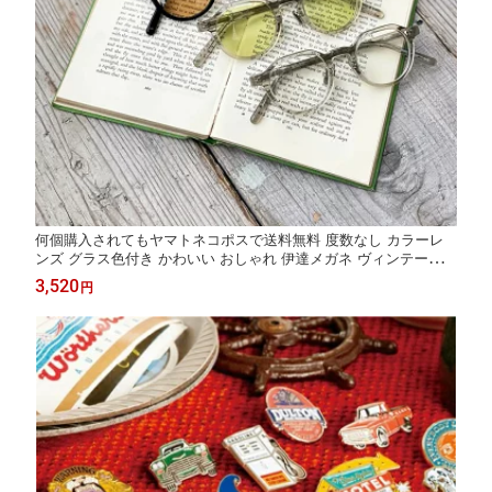
何個購入されてもヤマトネコポスで送料無料 度数なし カラーレ
ンズ グラス色付き かわいい おしゃれ 伊達メガネ ヴィンテージフ
レーム クラウンパント サングラス メガネ GLASSES COLOR LE
3,520
円
NS グラス UVカットレンズ 紫外線対策 Glasses DULTON ダルト
ン YGJ132