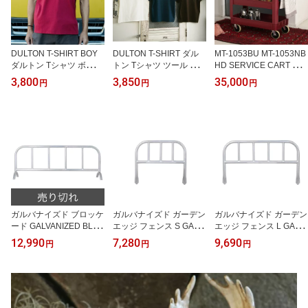
DULTON T-SHIRT BOY
DULTON T-SHIRT ダル
MT-1053BU MT-1053NB
ダルトン Tシャツ ボーイ
トン Tシャツ ツール ボッ
HD SERVICE CART 送
新生活 ダルトン DULTO
クス DULTON T-SHIRT T
料無料 METAL TOOL CA
3,800
3,850
35,000
円
円
円
N T24-0865 T23-0646
OOL BOX 新生活 ダルト
RT サービスカート スチ
ン DULTON T24-0866
ール 収納 雑貨 キッチン
ガレージ 作業 かっこい
い オフィス ダルトン DU
LTON
ガルバナイズド ブロッケ
ガルバナイズド ガーデン
ガルバナイズド ガーデン
ード GALVANIZED BLO
エッジ フェンス S GALV
エッジ フェンス L GALV
CKADE アメリカン エッ
ANIZED GARDEN EDGE
ANIZED GARDEN EDGE
12,990
7,280
9,690
円
円
円
ジフェンス 植栽 スチー
FENCE S アメリカン エ
FENCE L アメリカン エ
ル エクステリア フェン
ッジフェンス 植栽 スチ
ッジフェンス 植栽 スチ
ス 送料無料 店舗什器 NB
ール エクステリア フェ
ール エクステリア フェ
-0642
ンス 送料無料 店舗什器
ンス 送料無料 店舗什器
NB-0641S
NB-0641L