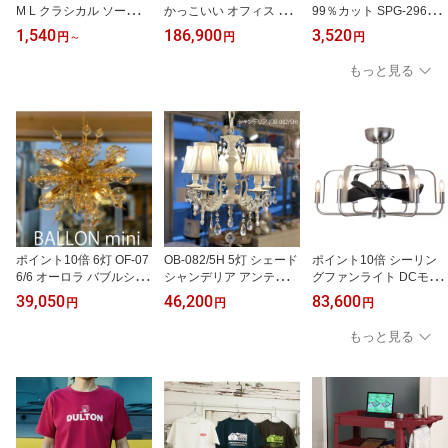
M L クラシカル ソーダガ
かっこいい オフィス ス
99％カット SPG-2966 C
ラス ガラス 台所 デザー
テップ付き什器 ALUMIN
OLOR LENS GLASS WIT
1,540
186,900
3,520
円
～
円
円
ト皿 洋食器 ケーキ フリ
UM SHELF WITH STEP
H COLOR LENS 何個購
ルスタンド 容器 カフェ
アルミフレーム シェルフ
入されてもヤマトネコポ
もっと見る
ケーキ お菓子 バレンタ
ダルトン DULTON
スで送料無料 度数なし
イン チョコレート ハン
カラーレンズ グラス色付
ドメイド DULTON ダル
き おしゃれ メガネ GLA
トン
SSES グラス UVカット
レンズ 紫外線対策 Glass
es
ポイント10倍 6灯 OF-07
OB-082/5H 5灯 シェード
ポイント10倍 シーリン
6/6 オーロラ バブルシャ
シャンデリア アンティー
グファンライト DCモー
ンデリア ballon ペンダン
ク シャンデリア 照明器
ター ファンデリア FAND
39,050
46,200
83,600
円
円
円
ト 照明 バブルシャンデ
具 キッチン アンティー
ELIER ファンデリア フ
リア バブル オーロラ ペ
ク 玄関 リノベーション
ァンデリア シリーズ DC
もっと見る
ンダントライト 美容室
照明器具 照明 LED オー
モーター FANDELIER as
エステ しゃぼん ランプ
ブ
-5272-6 6灯 北欧 おしゃ
シャボン玉 ガラス バロ
れ 大風量 LED 電球色 6
ンミニ デザイナーズ照明
灯 小型 ファンデリア オ
オーブ バブル エステ 照
ーブ mu-ra
明 LED オーブ