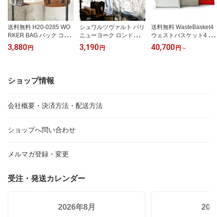
送料無料 H20-0285 WO
シュワルツヴァルト パリ
送料無料 WasteBasket4
RKER BAG バック コッ
ニューヨーク ロンドン
ウェストバスケット4 イ
トン 16オンス 丈夫な W
ランドスケープ カーテン
タリア製シンプルな収納
3,880
3,190
40,700
円
円
円
～
AX加工 ワックスキャン
LANDSCAPE カーテン
ゴミ箱 DOTTUS ゴミ入
バス素材アウトドアー キ
のれん タンズファブリッ
れ 収納 リビング キッチ
ャンプ 海水浴 海外旅行
ク カーテン おしゃれ か
ン ダストボックス イン
DULTON ダルトン
わいい 引っ越し祝い 新
テリア ダストボックス
ショップ情報
生活 お祝い 内祝い KEY
イタリア製 スチール 分
STONE キーストーン
別 式 ゴミ箱 64L 2×2段
大容量 スリム キッチン
会社概要・決済方法・配送方法
台所
ショップへ問い合わせ
メルマガ登録・変更
受注・発送カレンダー
2026年8月
20