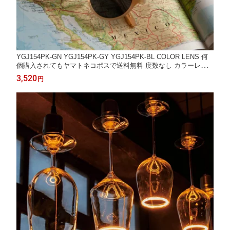
YGJ154PK-GN YGJ154PK-GY YGJ154PK-BL COLOR LENS 何
個購入されてもヤマトネコポスで送料無料 度数なし カラーレン
ズ グラス色付き かわいい おしゃれ 伊達メガネ ヴィンテージフレ
3,520
円
ーム メガネ GLASSES グラス UVカットレンズ 紫外線対策 Glas
ses DULTON ダルトン