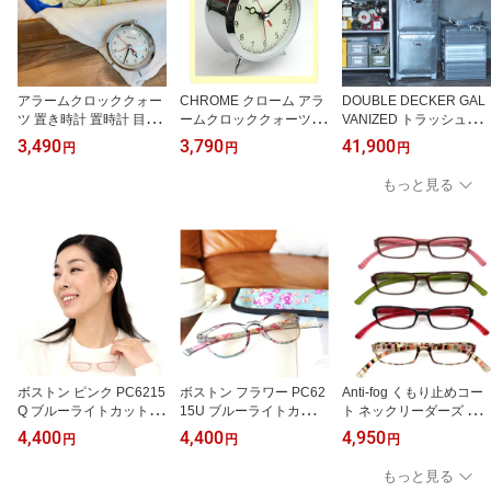
大容量 スリム キッチン
台所
アラームクロッククォー
CHROME クローム アラ
DOUBLE DECKER GAL
ツ 置き時計 置時計 目覚
ームクロッククォーツ 置
VANIZED トラッシュカ
まし時計 目覚し時計 ア
き時計 置時計 目覚まし
ン ダブルデッカー 送料
3,490
3,790
41,900
円
円
円
ラーム時計 デスククロッ
時計 目覚し時計 アラー
無料ゴミ箱 スタイリッシ
ク おしゃれ かわいい レ
ム時計 デスククロック
ュ 清潔 ダストボックス
もっと見る
トロ アンティーク調 丸
おしゃれ かわいい レト
キッチンゴミ箱 ゴミバコ
型 アナログ ベル音 DULT
ロ アンティーク調 丸型
シンプル ダルトン DULT
ON ダルトン 100-053Q
アナログ ベル音 DULTO
ON
N ダルトン 100-053Q
ボストン ピンク PC6215
ボストン フラワー PC62
Anti-fog くもり止めコー
Q ブルーライトカット付
15U ブルーライトカット
ト ネックリーダーズ ブ
きリーディンググラス ネ
付きリーディンググラス
ルーライトカット付き リ
4,400
4,400
4,950
円
円
円
ックリーダーズ スタンダ
ネックリーダーズ スタン
ーディンググラス ネック
ード送料無料 アクリルレ
ダード送料無料 アクリル
リーダーズ スタンダード
もっと見る
ンズ READING GLASSE
レンズ READING GLAS
送料無料 アクリルレンズ