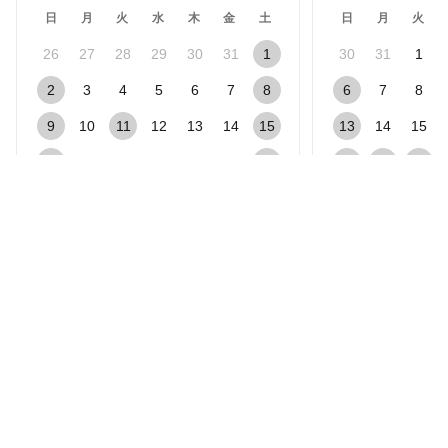
日
月
火
水
木
金
土
日
月
火
26
27
28
29
30
31
1
30
31
1
2
3
4
5
6
7
8
6
7
8
9
10
11
12
13
14
15
13
14
15
16
17
18
19
20
21
22
20
21
22
23
24
25
26
27
28
29
27
28
29
30
31
1
2
3
4
5
休業日（受注・発送対応なし）
受注対応のみ
発送対応のみ
楽天市場アプリ新規利用で1,000ポイント