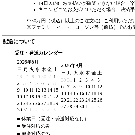
14日以内にお支払いが確認できない場合、
各コンビニでお支払いいただく場合、決済手
※30万円（税込）以上のご注文にはご利用いただ
※ファミリーマート、ローソン等（前払）でのお
配送について
受注・発送カレンダー
2026年8月
2026年9月
日
月
火
水
木
金
土
日
月
火
水
木
金
土
26
27
28
29
30
31
1
30
31
1
2
3
4
5
2
3
4
5
6
7
8
6
7
8
9
10
11
12
9
10
11
12
13
14
15
13
14
15
16
17
18
19
16
17
18
19
20
21
22
20
21
22
23
24
25
26
23
24
25
26
27
28
29
27
28
29
30
1
2
3
30
31
1
2
3
4
5
■
休業日（受注・発送対応なし）
■
受注対応のみ
■
発送対応のみ