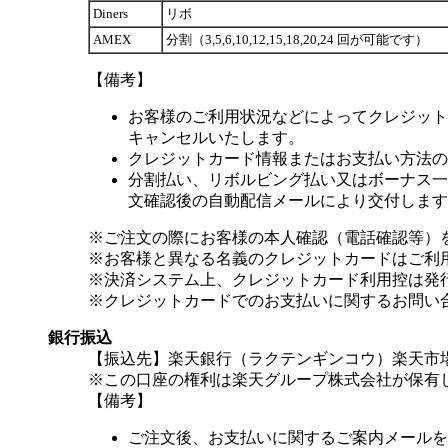
Diners
リボ
AMEX
分割（3,5,6,10,12,15,18,20,24 回が可能です）
【備考】
お客様のご利用状況などによってクレジット
キャンセルいたします。
クレジットカード情報またはお支払い方法の
分割払い、リボルビング払い又はボーナス一括
文確認後の自動配信メールにより交付します
※ご注文の際にお客様の本人確認（電話確認等）
※お客様と異なる名義のクレジットカードはご利
※決済システム上、クレジットカード利用控は発
※クレジットカードでのお支払いに関するお問い
銀行振込
【振込先】楽天銀行（ラクテンギンコウ）楽天市場支
※この口座の権利は楽天グループ株式会社が保有
【備考】
ご注文後、お支払いに関するご案内メールを