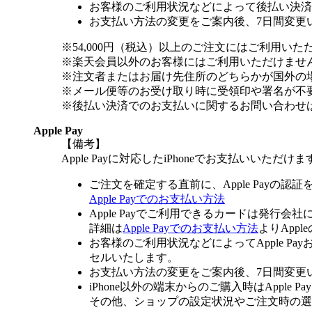
お客様のご利用状況などによって後払い決済
お支払い方法の変更をご案内後、7日間変更
※54,000円（税込）以上のご注文にはご利用いた
※楽天会員以外のお客様にはご利用いただけませ
※注文者またはお届け先住所のどちらかが国外の
※メール便等のお受け取り時に受領印や署名が不
※後払い決済でのお支払いに関するお問い合わせ
Apple Pay
【備考】
Apple Payに対応したiPhoneでお支払いいただけま
ご注文を確定する直前に、Apple Payの認
Apple Payでのお支払い方法
Apple Payでご利用できるカードは発行会
詳細は
Apple Payでのお支払い方法
よりApp
お客様のご利用状況などによってApple 
セルいたします。
お支払い方法の変更をご案内後、7日間変更
iPhone以外の端末からのご購入時はApple
その他、ショップの設定状況やご注文時の選択