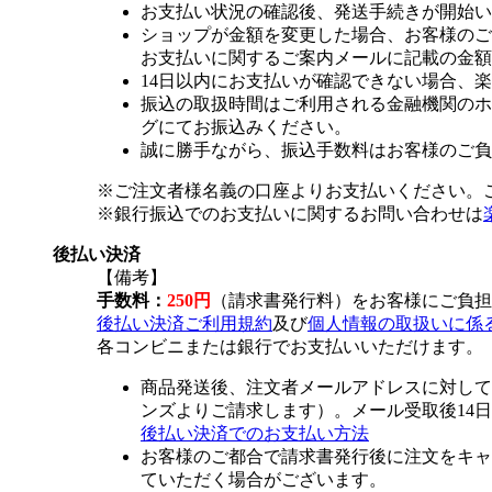
お支払い状況の確認後、発送手続きが開始い
ショップが金額を変更した場合、お客様のご
お支払いに関するご案内メールに記載の金額
14日以内にお支払いが確認できない場合、
振込の取扱時間はご利用される金融機関のホ
グにてお振込みください。
誠に勝手ながら、振込手数料はお客様のご負
※ご注文者様名義の口座よりお支払いください。
※銀行振込でのお支払いに関するお問い合わせは
後払い決済
【備考】
手数料：
250円
（請求書発行料）をお客様にご負担
後払い決済ご利用規約
及び
個人情報の取扱いに係
各コンビニまたは銀行でお支払いいただけます。
商品発送後、注文者メールアドレスに対して
ンズよりご請求します）。メール受取後14
後払い決済でのお支払い方法
お客様のご都合で請求書発行後に注文をキャ
ていただく場合がございます。