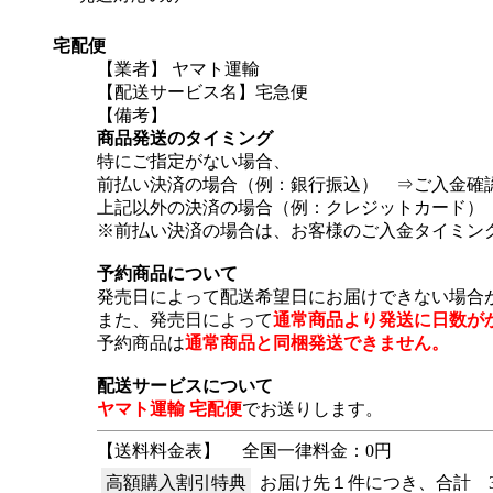
宅配便
【業者】 ヤマト運輸
【配送サービス名】宅急便
【備考】
商品発送のタイミング
特にご指定がない場合、
前払い決済の場合（例：銀行振込） ⇒ご入金確
上記以外の決済の場合（例：クレジットカード）
※前払い決済の場合は、お客様のご入金タイミン
予約商品について
発売日によって配送希望日にお届けできない場合
また、発売日によって
通常商品より発送に日数が
予約商品は
通常商品と同梱発送できません。
配送サービスについて
ヤマト運輸 宅配便
でお送りします。
【送料料金表】
全国一律料金：0円
高額購入割引特典
お届け先１件につき、合計 3