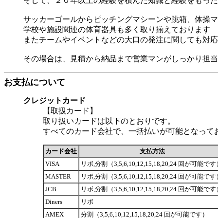
そして、２０年以上の経験を積んだ知識と経験をもった
サッカーゴールからピッチングマシーンや跳箱、体操マ
学校や施設関連の体育器具も多く取り揃えております
またチームやイベントなどの大口の発注に関しても対応
その場合は、見積から納品まで営業マンがしっかり担当
お支払について
クレジットカード
【取扱カード】
取り扱いカードは以下のとおりです。
すべてのカード会社で、一括払いが可能となって
カード会社
支払方法
VISA
リボ,分割（3,5,6,10,12,15,18,20,24 回が可能で
MASTER
リボ,分割（3,5,6,10,12,15,18,20,24 回が可能で
JCB
リボ,分割（3,5,6,10,12,15,18,20,24 回が可能で
Diners
リボ
AMEX
分割（3,5,6,10,12,15,18,20,24 回が可能です）