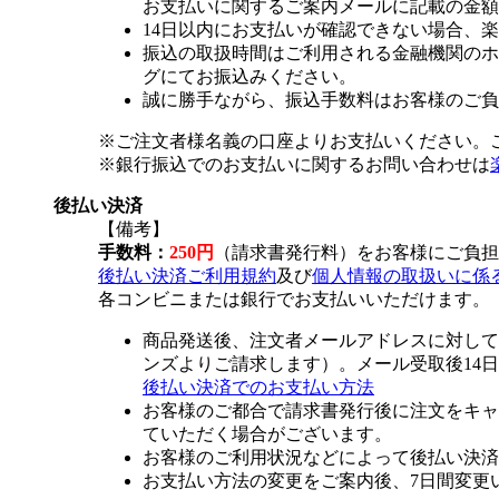
お支払いに関するご案内メールに記載の金額
14日以内にお支払いが確認できない場合、
振込の取扱時間はご利用される金融機関のホ
グにてお振込みください。
誠に勝手ながら、振込手数料はお客様のご負
※ご注文者様名義の口座よりお支払いください。
※銀行振込でのお支払いに関するお問い合わせは
後払い決済
【備考】
手数料：
250円
（請求書発行料）をお客様にご負担
後払い決済ご利用規約
及び
個人情報の取扱いに係
各コンビニまたは銀行でお支払いいただけます。
商品発送後、注文者メールアドレスに対して
ンズよりご請求します）。メール受取後14
後払い決済でのお支払い方法
お客様のご都合で請求書発行後に注文をキャ
ていただく場合がございます。
お客様のご利用状況などによって後払い決済
お支払い方法の変更をご案内後、7日間変更