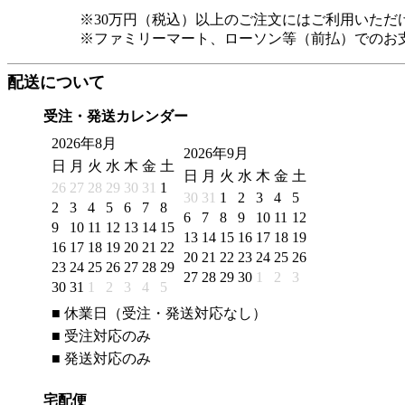
※30万円（税込）以上のご注文にはご利用いただ
※ファミリーマート、ローソン等（前払）でのお
配送について
受注・発送カレンダー
2026年8月
2026年9月
日
月
火
水
木
金
土
日
月
火
水
木
金
土
26
27
28
29
30
31
1
30
31
1
2
3
4
5
2
3
4
5
6
7
8
6
7
8
9
10
11
12
9
10
11
12
13
14
15
13
14
15
16
17
18
19
16
17
18
19
20
21
22
20
21
22
23
24
25
26
23
24
25
26
27
28
29
27
28
29
30
1
2
3
30
31
1
2
3
4
5
■
休業日（受注・発送対応なし）
■
受注対応のみ
■
発送対応のみ
宅配便