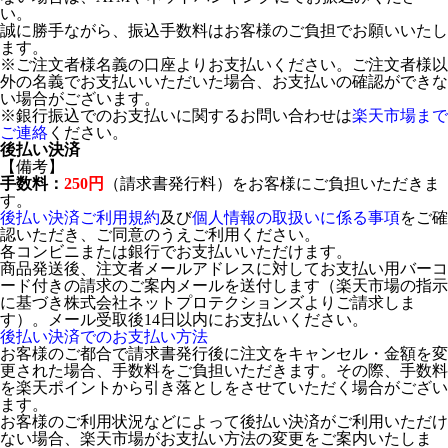
い。
誠に勝手ながら、振込手数料はお客様のご負担でお願いいたし
ます。
※ご注文者様名義の口座よりお支払いください。ご注文者様以
外の名義でお支払いいただいた場合、お支払いの確認ができな
い場合がございます。
※銀行振込でのお支払いに関するお問い合わせは
楽天市場まで
ご連絡
ください。
後払い決済
【備考】
手数料：
250円
（請求書発行料）をお客様にご負担いただきま
す。
後払い決済ご利用規約
及び
個人情報の取扱いに係る事項
をご確
認いただき、ご同意のうえご利用ください。
各コンビニまたは銀行でお支払いいただけます。
商品発送後、注文者メールアドレスに対してお支払い用バーコ
ード付きの請求のご案内メールを送付します（楽天市場の指示
に基づき株式会社ネットプロテクションズよりご請求しま
す）。メール受取後14日以内にお支払いください。
後払い決済でのお支払い方法
お客様のご都合で請求書発行後に注文をキャンセル・金額を変
更された場合、手数料をご負担いただきます。その際、手数料
を楽天ポイントから引き落としをさせていただく場合がござい
ます。
お客様のご利用状況などによって後払い決済がご利用いただけ
ない場合、楽天市場がお支払い方法の変更をご案内いたしま