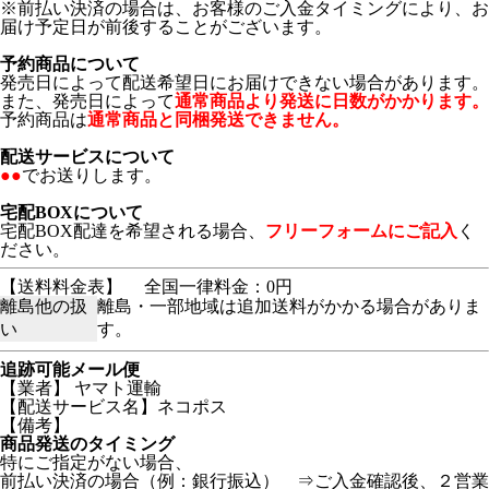
※前払い決済の場合は、お客様のご入金タイミングにより、お
届け予定日が前後することがございます。
予約商品について
発売日によって配送希望日にお届けできない場合があります。
また、発売日によって
通常商品より発送に日数がかかります。
予約商品は
通常商品と同梱発送できません。
配送サービスについて
●●
でお送りします。
宅配BOXについて
宅配BOX配達を希望される場合、
フリーフォームにご記入
く
ださい。
【送料料金表】
全国一律料金：0円
離島他の扱
離島・一部地域は追加送料がかかる場合がありま
い
す。
追跡可能メール便
【業者】 ヤマト運輸
【配送サービス名】ネコポス
【備考】
商品発送のタイミング
特にご指定がない場合、
前払い決済の場合（例：銀行振込） ⇒ご入金確認後、２営業