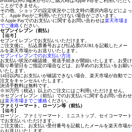
iPhone以外の端末からのご購入時はApple Payをご利用いただく
ことができません。
その他、ショップの設定状況やご注文時の選択内容などによっ
て、Apple Payがご利用いただけない場合がございます。
※Apple Payでのお支払いに関するお問い合わせは
楽天市場ま
でご連絡
ください。
セブンイレブン（前払）
【備考】
セブンイレブンでお支払いいただけます。
ご注文後に、払込票番号および払込票のURLを記載したメー
ルを楽天市場からお送りいたします。
セブンイレブンでのお支払い方法
お支払い状況の確認後、発送手続きが開始いたします。お受け
取り希望日をご指定の場合などは、お早めのお支払いをお願い
いたします。
14日以内にお支払いが確認できない場合、楽天市場が自動でご
注文をキャンセルいたします。
決済手数料は無料です。
※30万円（税込）以上のご注文にはご利用いただけません。
※セブンイレブン（前払）でのお支払いに関するお問い合わせ
は
楽天市場までご連絡
ください。
ファミリーマート、ローソン等（前払）
【備考】
ローソン、ファミリーマート、ミニストップ、セイコーマート
でお支払いいただけます。
ご注文後に、お支払い受付番号を記載したメールを楽天市場か
らお送りいたします。