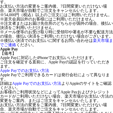
す。
お支払い方法の変更をご案内後、7日間変更いただけない場
合、楽天市場が自動でご注文をキャンセルいたします。
※54,000円（税込）以上のご注文にはご利用いただけません。
※楽天会員以外のお客様にはご利用いただけません。
※注文者またはお届け先住所のどちらかが国外の場合、後払い
決済をご利用いただけません。
※メール便等のお受け取り時に受領印や署名が不要な配送方法
の場合、後払い決済をご利用いただけない場合がございます。
※後払い決済でのお支払いに関するお問い合わせは
楽天市場ま
でご連絡
ください。
Apple Pay
【備考】
Apple Payに対応したiPhoneでお支払いいただけます。
ご注文を確定する直前に、Apple Payの認証を行っていただき
ます。
Apple Payでのお支払い方法
Apple Payでご利用できるカードは発行会社によって異なりま
す。
詳細は
Apple Payでのお支払い方法
よりAppleのサイトをご確認
ください。
お客様のご利用状況などによってApple Payおよびクレジット
カードがご利用いただけない場合、楽天市場がお支払い方法の
変更をご案内、またはご注文をキャンセルいたします。
お支払い方法の変更をご案内後、7日間変更いただけない場
合、楽天市場が自動でご注文をキャンセルいたします。