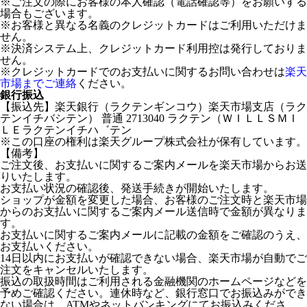
※ご注文の際にお客様の本人確認（電話確認等）をお願いする
場合もございます。
※お客様と異なる名義のクレジットカードはご利用いただけま
せん。
※決済システム上、クレジットカード利用控は発行しておりま
せん。
※クレジットカードでのお支払いに関するお問い合わせは
楽天
市場までご連絡
ください。
銀行振込
【振込先】楽天銀行（ラクテンギンコウ）楽天市場支店（ラク
テンイチバシテン） 普通 2713040 ラクテン（ＷＩＬＬＳＭＩ
ＬＥラクテンイチハ゛テン
※この口座の権利は楽天グループ株式会社が保有しています。
【備考】
ご注文後、お支払いに関するご案内メールを楽天市場からお送
りいたします。
お支払い状況の確認後、発送手続きが開始いたします。
ショップが金額を変更した場合、お客様のご注文時と楽天市場
からのお支払いに関するご案内メール送信時で金額が異なりま
す。
お支払いに関するご案内メールに記載の金額をご確認のうえ、
お支払いください。
14日以内にお支払いが確認できない場合、楽天市場が自動でご
注文をキャンセルいたします。
振込の取扱時間はご利用される金融機関のホームページなどを
予めご確認ください。連休時など、銀行窓口でお振込みができ
ない場合は、ATMやネットバンキングにてお振込みくださ