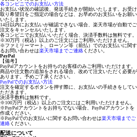
各コンビニでのお支払い方法
お支払い状況の確認後、発送手続きが開始いたします。お受け
取り希望日をご指定の場合などは、お早めのお支払いをお願い
いたします。
14日以内にお支払いが確認できない場合、楽天市場が自動でご
注文をキャンセルいたします。
各コンビニでお支払いいただく場合、決済手数料は無料です。
※30万円（税込）以上のご注文にはご利用いただけません。
※ファミリーマート、ローソン等（前払）でのお支払いに関す
るお問い合わせは
楽天市場までご連絡
ください。
PayPal
【備考】
PayPalアカウントをお持ちのお客様のみご利用いただけます。
商品や注文数の追加をされる場合、改めて注文いただく必要が
あります。予めご了承ください。
PayPalでのお支払い方法
注文を確定するボタンを押す際に、お支払いの手続きをしてい
ただきます。
決済手数料は無料です。
※100万円（税込）以上のご注文にはご利用いただけません。
※PayPalアカウントをお持ちでない場合、PayPalアカウントを
作成ください。
※PayPalでのお支払いに関するお問い合わせは
楽天市場までご
連絡
ください。
配送について