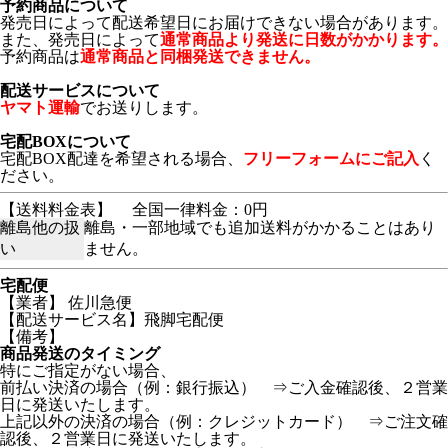
予約商品について
発売日によって配送希望日にお届けできない場合があります。
また、発売日によって
通常商品より発送に日数がかかります。
予約商品は
通常商品と同梱発送できません。
配送サービスについて
ヤマト運輸
でお送りします。
宅配BOXについて
宅配BOX配達を希望される場合、
フリーフォームにご記入
く
ださい。
【送料料金表】
全国一律料金：0円
離島他の扱
離島・一部地域でも追加送料がかかることはあり
い
ません。
宅配便
【業者】 佐川急便
【配送サービス名】飛脚宅配便
【備考】
商品発送のタイミング
特にご指定がない場合、
前払い決済の場合（例：銀行振込） ⇒ご入金確認後、２営業
日に発送いたします。
上記以外の決済の場合（例：クレジットカード） ⇒ご注文確
認後、２営業日に発送いたします。