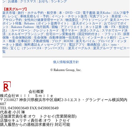
ン
|
お歳暮
|
クリスマス
|
おせち
|
ランキング
【楽天グループ】
楽天市場
|
旅行・ホテル予約・航空券
|
本・DVD・CD
|
電子書籍 楽天Kobo
|
ゴルフ場予
約
|
レシピ
|
車検見積もり・予約
|
イベント・チケット販売
|
写真プリント
|
美容室・ヘ
アサロン予約
|
女性向け健康管理サービス
|
物流委託・アウトソーシング
|
楽天スーパー
ポイント特集
|
Rebates（ポイント提携サイト）
|
楽天ポイントカード
|
おでかけでポイ
ント
|
Rakuten Fashion
|
地方競馬
|
競輪
|
アフィリエイト
|
ネット証券（株・FX・投資信
託）
|
カードローン
|
クレジットカード
|
電子マネー
|
決済システム
|
スマホでカード決
済
|
エネルギープランニング
|
住宅ローン変動金利（固定特約付き）・フラット35
|
損害
保険・生命保険比較
|
生命保険
|
自動車保険一括見積もり
|
インターネット銀行
|
ニュー
ス・検索
|
仕事紹介
|
不動産情報
|
ブログ
|
ROOM
|
楽天モバイル
|
プロバイダ・インタ
ーネット接続
|
無料通話＆メッセージアプリ
|
電話アプリ
|
動画配信
|
占い
|
toto・
BIG
|
宝くじ（ナンバーズ4・ナンバーズ3）
|
楽天イーグルス
|
楽天グループ サービス一
覧
個人情報保護方針
© Rakuten Group, Inc.
会社概要
株式会社Ｗｉｌｌ Ｓｍｉｌｅ
〒2310027 神奈川県横浜市中区扇町2-3-1エスト・グランディール横浜関内
607
TEL:0459003649 FAX:0459003649
代表者
:
小川 琳
店舗運営責任者
:
オウ トクセイ(営業開発部)
店舗セキュリティ責任者
:
オウ トクセイ
購入履歴からの適格請求書発行:対応可能