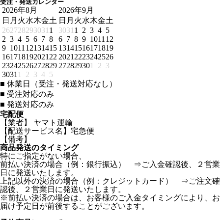
受注・発送カレンダー
2026年8月
2026年9月
日
月
火
水
木
金
土
日
月
火
水
木
金
土
26
27
28
29
30
31
1
30
31
1
2
3
4
5
2
3
4
5
6
7
8
6
7
8
9
10
11
12
9
10
11
12
13
14
15
13
14
15
16
17
18
19
16
17
18
19
20
21
22
20
21
22
23
24
25
26
23
24
25
26
27
28
29
27
28
29
30
1
2
3
30
31
1
2
3
4
5
■
休業日（受注・発送対応なし）
■
受注対応のみ
■
発送対応のみ
宅配便
【業者】 ヤマト運輸
【配送サービス名】宅急便
【備考】
商品発送のタイミング
特にご指定がない場合、
前払い決済の場合（例：銀行振込） ⇒ご入金確認後、２営業
日に発送いたします。
上記以外の決済の場合（例：クレジットカード） ⇒ご注文確
認後、２営業日に発送いたします。
※前払い決済の場合は、お客様のご入金タイミングにより、お
届け予定日が前後することがございます。