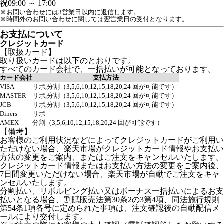
祝
09:00 ～ 17:00
※お問い合わせには3営業日以内に返信します。
※時間外のお問い合わせに関しては翌営業日の受付となります。
お支払について
クレジットカード
【取扱カード】
取り扱いカードは以下のとおりです。
すべてのカード会社で、一括払いが可能となっております。
カード会社
支払方法
VISA
リボ,分割（3,5,6,10,12,15,18,20,24 回が可能です）
MASTER
リボ,分割（3,5,6,10,12,15,18,20,24 回が可能です）
JCB
リボ,分割（3,5,6,10,12,15,18,20,24 回が可能です）
Diners
リボ
AMEX
分割（3,5,6,10,12,15,18,20,24 回が可能です）
【備考】
お客様のご利用状況などによってクレジットカードがご利用い
ただけない場合、楽天市場がクレジットカード情報やお支払い
方法の変更をご案内、またはご注文をキャンセルいたします。
クレジットカード情報またはお支払い方法の変更をご案内後、
7日間変更いただけない場合、楽天市場が自動でご注文をキャ
ンセルいたします。
分割払い、リボルビング払い又はボーナス一括払いによるお支
払いとなる場合、割賦販売法第30条2の3第4項、同法施行規則
第54条1項各号に定められた事項は、注文確認後の自動配信メ
ールにより交付します。