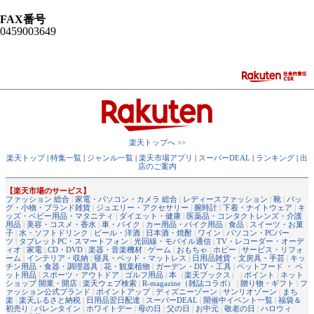
FAX番号
0459003649
楽天トップへ >>
楽天トップ
|
特集一覧
|
ジャンル一覧
|
楽天市場アプリ
|
スーパーDEAL
|
ランキング
|
出
店のご案内
【楽天市場のサービス】
ファッション 総合
|
家電・パソコン・カメラ 総合
|
レディースファッション
|
靴
|
バッ
グ・小物・ブランド雑貨
|
ジュエリー・アクセサリー
|
腕時計
|
下着・ナイトウェア
|
キ
ッズ・ベビー用品・マタニティ
|
ダイエット・健康
|
医薬品・コンタクトレンズ・介護
用品
|
美容・コスメ・香水
|
車・バイク
|
カー用品・バイク用品
|
食品
|
スイーツ・お菓
子
|
水・ソフトドリンク
|
ビール・洋酒
|
日本酒・焼酎
|
ワイン
|
パソコン・PCパー
ツ
|
タブレットPC・スマートフォン
|
光回線・モバイル通信
|
TV・レコーダー・オーデ
ィオ
|
家電
|
CD・DVD
|
楽器・音楽機材
|
ゲーム
|
おもちゃ
|
ホビー
|
サービス・リフォ
ーム
|
インテリア・収納
|
寝具・ベッド・マットレス
|
日用品雑貨・文房具・手芸
|
キッ
チン用品・食器・調理器具
|
花・観葉植物
|
ガーデン・DIY・工具
|
ペットフード ・ ペ
ット用品
|
スポーツ・アウトドア
|
ゴルフ用品
|
本
（
楽天ブックス
） |
ポイント
|
ネット
ショップ 開業・開店
|
楽天ウェブ検索
|
R-magazine（雑誌コラボ）
|
贈り物・ギフト
|
フ
ァッション公式ブランド
|
ポイントアップ
|
ディズニーゾーン
|
サンリオゾーン
|
まち
楽
|
楽天ふるさと納税
|
日用品翌日配達
|
スーパーDEAL
|
開催中イベント一覧
|
福袋＆
初売り
|
バレンタイン
|
ホワイトデー
|
母の日
|
父の日
|
お中元
|
敬老の日
|
ハロウィ