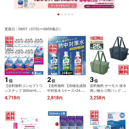
更新日
：
08/07
（07/31〜08/06集計）
1
2
3
位
位
位
【送料無料コンセプトワ
【送料無料 【赤穂化成熱
送料無料 サーモス 保冷
ンステップ 300ml×6、専
中対策水 1ケース×24本
買い物カゴ用バッグ 保冷
用ケース2個 (セット)ソ
（レモン味・日向夏味・
バッグ RFG025 グレー
4,718
2,818
3,258
円
円
円
フトコンタクトレンズ用
アセロラ味） 500ml 飲
カーキ THERMOS エコ
洗浄液 あす楽
料水 ソフトドリンク 水
バッグ 保冷ショッピング
分補給 夏 暑さ対策 真夏
バッグ 大容量
日