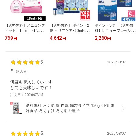
【送料無料】メニコンフ
【送料無料】 ポイント2
ポイント5倍！【送料無
ィット 15ml ×1個Me
倍 クリアケア360ml×3、
料】レニューフレッシュ
niconFIT 装着液
ディスポカップ付 エーオ
（レニューマルチプラ
769
4,642
2,260
円
円
円
ーセプト AOセプトソフ
ス）355ml×4本、ケース
トコンタクトレンズ洗浄
付ソフトコンタクトレン
液 消毒液（あす楽）
ズ用洗浄液（あす楽）
5
2026/08/07
購入者
何度も購入しています
とても美味しいです！
注文日：2026/07/15
送料無料 ろく助 塩 白塩 顆粒タイプ 130g ×1個 東
洋食品 ろくすけ ろく助の塩 白
5
2026/08/07