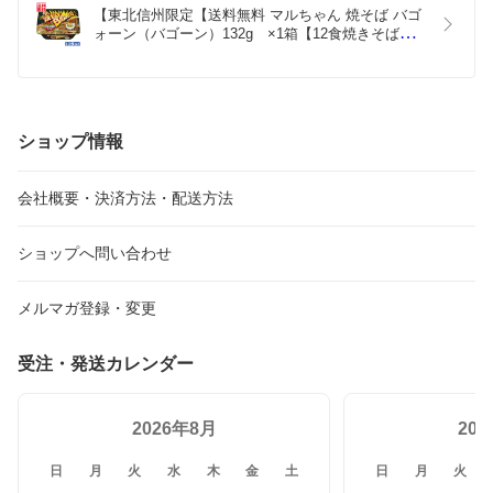
【東北信州限定【送料無料 マルちゃん 焼そば バゴ
ォーン（バゴーン）132g　×1箱【12食焼きそばＢ
ＡＧＯＯＯＯＮ　焼そばバゴォーン　カップめん　
カップ焼きそば
ショップ情報
会社概要・決済方法・配送方法
ショップへ問い合わせ
メルマガ登録・変更
受注・発送カレンダー
2026年8月
20
日
月
火
水
木
金
土
日
月
火