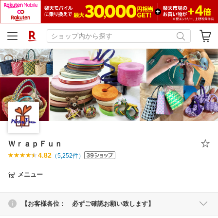
ＷｒａｐＦｕｎ
4.82
（
5,252
件）
メニュー
【お客様各位： 必ずご確認お願い致します】