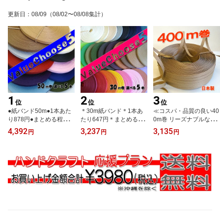
更新日
：
08/09
（08/02〜08/08集計）
1
2
3
位
位
位
●紙バンド50m●1本あた
＊30m紙バンド＊1本あ
≪コスパ・品質の良い40
り878円●まとめる程、
たり647円＊まとめる
0m巻 リーズナブルな国
さ・ら・に おトク！お
程、さ・ら・に おト
産紙バンド≫ 紙バンド
4,392
3,237
3,135
円
円
円
好きな5本*Value Choos
ク！お好きな5本*Value
400m 400-1クラフト：1
e5*（ クラフトバンド ク
Choose5*（ クラフトバ
2本取り：1m当たりの価
ラフトテープ 日本製 ）
ンド クラフトテープ 日
格で選ぶなら「圧倒的コ
本製 ）
スパな400m巻」 3980
円以上で送料無料（ クラ
フトバンド クラフトテー
プ 日本製 ハンドクラフ
ト手芸 ）