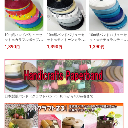
10m紙バンドバリューセ
10m紙バンドバリューセ
10m紙バンドバリューセ
ット≪カラフルポップカ
ット≪モノトーンカラー
ット≪ナチュラルティス
ラー≫10mセット・10m
≫＊冬銀河10mセット
ト≫海（うみ）セット・
1,390
1,390
1,390
円
円
円
紙バンド6本セット（ ク
＊・10m紙バンド6本セ
山（やま）セット＊・10
ラフトバンド クラフトテ
ット（ クラフトバンド
m紙バンド6本セット（
ープ 日本製 ハンドクラ
クラフトテープ 日本製
クラフトバンド クラフト
フト手芸 ）
ハンドクラフト手芸 ）
テープ 日本製 ハンドク
ラフト手芸 ）
日本製紙バンド（クラフトバンド）10ｍから400ｍ巻まで