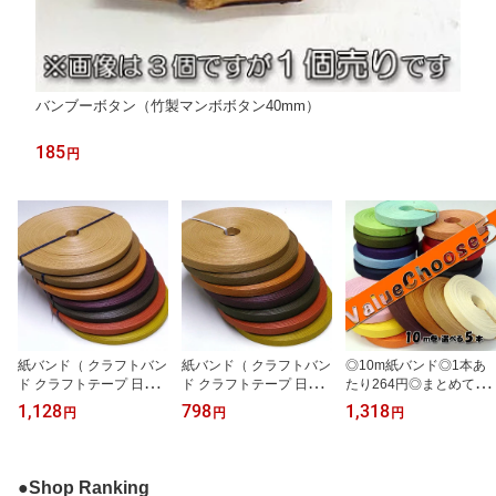
バンブーボタン（竹製マンボボタン40mm）
185
円
紙バンド（ クラフトバン
紙バンド（ クラフトバン
◎10m紙バンド◎1本あ
ド クラフトテープ 日本
ド クラフトテープ 日本
たり264円◎まとめてお
製 ）50m ベーシック
製 ハンドクラフト手芸
トク！お好きな5本 *Va
1,128
798
1,318
円
円
円
「ブラウン系」
）30m巻 「ベーシック
lue Choose5*（ クラフ
ブラウン系」
トバンド クラフトテープ
日本製 ）
●Shop Ranking