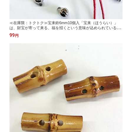
≪在庫限：トクトク≫宝来鈴6mm10個入「宝来（ほうらい）」
は、財宝が寄って来る、福を招くという意味が込められている縁
起鈴（6mmサイズのみ）
99
円