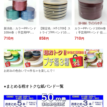
新潟色：カラーPPバンド
【限定色：HT-1709】ス
カラーPPバンド100m巻
100m巻（ 手芸用PPバン
トライプPPバンド100m
（ 手芸用PPバンド 信越
ド 信越工業製 プラかご
巻（ 手芸用PPバンド 信
工業製 プラかごバッグ
710
858
710
円
円
円
バッグ ）*新潟カラー*プ
越工業製 プラかごバッグ
）●ワインレッド●プラカ
ラカゴバッグ作り、PPバ
）ベージュに黒のプリン
ゴバッグ作り、PPバンド
ンド手芸にも最適！
トストライプ☆プラカゴ
手芸にも最適！
バッグ作り、PPバンド手
芸にも最適！
お好みの色合いで≪作る≫を楽しんで！
●まとめる程オトクな紙バンド一覧