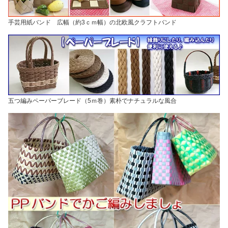
手芸用紙バンド 広幅（約3ｃｍ幅）の北欧風クラフトバンド
五つ編みペーパーブレード（5ｍ巻）素朴でナチュラルな風合