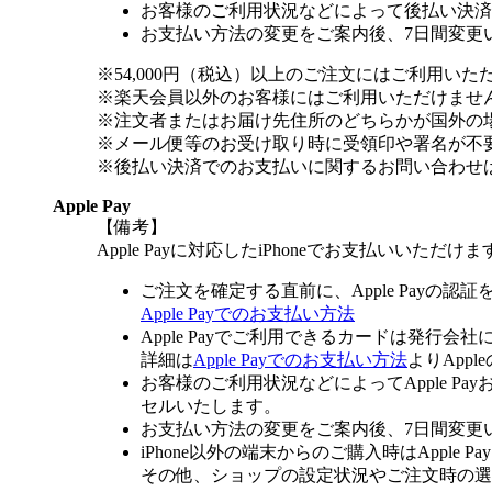
お客様のご利用状況などによって後払い決済
お支払い方法の変更をご案内後、7日間変更
※54,000円（税込）以上のご注文にはご利用いた
※楽天会員以外のお客様にはご利用いただけませ
※注文者またはお届け先住所のどちらかが国外の
※メール便等のお受け取り時に受領印や署名が不
※後払い決済でのお支払いに関するお問い合わせ
Apple Pay
【備考】
Apple Payに対応したiPhoneでお支払いいただけま
ご注文を確定する直前に、Apple Payの認
Apple Payでのお支払い方法
Apple Payでご利用できるカードは発行会
詳細は
Apple Payでのお支払い方法
よりApp
お客様のご利用状況などによってApple 
セルいたします。
お支払い方法の変更をご案内後、7日間変更
iPhone以外の端末からのご購入時はApple
その他、ショップの設定状況やご注文時の選択