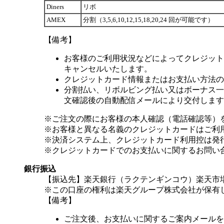
Diners
リボ
AMEX
分割（3,5,6,10,12,15,18,20,24 回が可能です）
【備考】
お客様のご利用状況などによってクレジット
キャンセルいたします。
クレジットカード情報またはお支払い方法の
分割払い、リボルビング払い又はボーナス一括
文確認後の自動配信メールにより交付します
※ご注文の際にお客様の本人確認（電話確認等）
※お客様と異なる名義のクレジットカードはご利
※決済システム上、クレジットカード利用控は発
※クレジットカードでのお支払いに関するお問い
銀行振込
【振込先】楽天銀行（ラクテンギンコウ）楽天市場支
※この口座の権利は楽天グループ株式会社が保有
【備考】
ご注文後、お支払いに関するご案内メールを