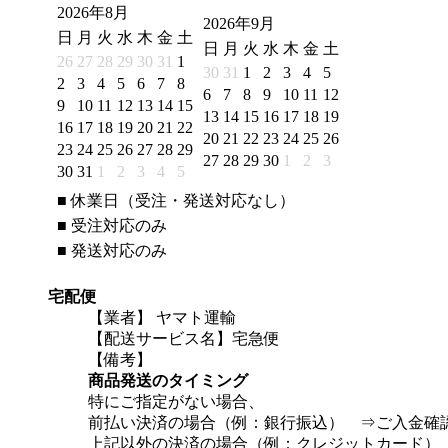
2026年8月
2026年9月
日
月
火
水
木
金
土
日
月
火
水
木
金
土
26
27
28
29
30
31
1
30
31
1
2
3
4
5
2
3
4
5
6
7
8
6
7
8
9
10
11
12
9
10
11
12
13
14
15
13
14
15
16
17
18
19
16
17
18
19
20
21
22
20
21
22
23
24
25
26
23
24
25
26
27
28
29
27
28
29
30
1
2
3
30
31
1
2
3
4
5
■
休業日（受注・発送対応なし）
■
受注対応のみ
■
発送対応のみ
宅配便
【業者】 ヤマト運輸
【配送サービス名】宅急便
【備考】
商品発送のタイミング
特にご指定がない場合、
前払い決済の場合（例：銀行振込） ⇒ご入金確
上記以外の決済の場合（例：クレジットカード）