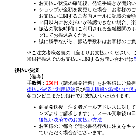
お支払い状況の確認後、発送手続きが開始い
ショップが金額を変更した場合、お客様のご
お支払いに関するご案内メールに記載の金額
14日以内にお支払いが確認できない場合、
振込の取扱時間はご利用される金融機関のホ
グにてお振込みください。
誠に勝手ながら、振込手数料はお客様のご負
※ご注文者様名義の口座よりお支払いください。
※銀行振込でのお支払いに関するお問い合わせは
後払い決済
【備考】
手数料：
250円
（請求書発行料）をお客様にご負担
後払い決済ご利用規約
及び
個人情報の取扱いに係
各コンビニまたは銀行でお支払いいただけます。
商品発送後、注文者メールアドレスに対して
ンズよりご請求します）。メール受取後14
後払い決済でのお支払い方法
お客様のご都合で請求書発行後に注文をキャ
ていただく場合がございます。