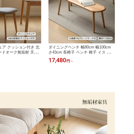
ア クッション付き 北
ダイニングベンチ 幅80cm 幅100cm
ードオーク無垢材 天然
さ43cm 長椅子 ベンチ 椅子 イス ウッ
たれ付き 食卓椅子 チェ
ドベンチ 木製ベンチ チェア スツール
17,480
円
～
・4脚 セット対応 リビン
食卓椅子 オーク材 無垢材 木製 天然
り ナチュラル 北欧 高
木 ブラウン 組立簡単 背もたれなし
 送料無料
北欧 玄関 おしゃれ 2人掛け