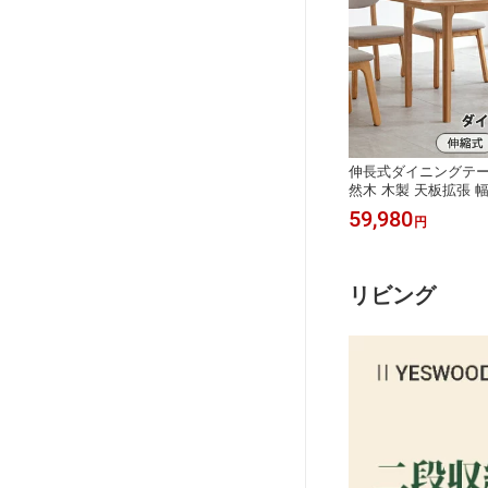
伸長式ダイニングテー
然木 木製 天板拡張 幅6
縮式 折りたたみ 正方
59,980
円
ペース 4人用 食卓 
ラル リビング テレワ
省スペース 正方形 長
デスク兼用 ナチュラ
リビング