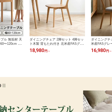
ブル 無垢材 天
ダイニングチェア 2脚セット 4脚セッ
ダイニングチェ
0〜120cm 伸
ト木製 背もたれ付き 北米産FASグレ
米産FASグレ
形 長方形 省ス
ードオーク材 ダイニングチェア 北米
木 木製 背も
18,980
16,980
円
～
円
～
コンパクト ナチュ
産FAS級オーク材 椅子 背もたれ付き
ア 1脚・2脚
ーク対応 伸長式
耐荷重100kg 滑り止め脚 無垢材 和モ
グチェア 布張
方形 食卓 4人用
ダン 北欧 組立簡単 46.5×54×80cm
級感 3年保証
ル