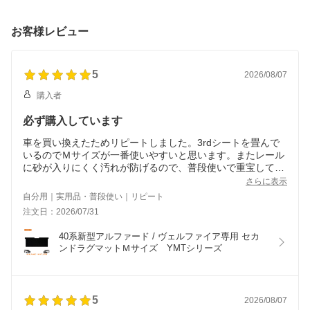
お客様レビュー
5
2026/08/07
購入者
必ず購入しています
車を買い換えたためリピートしました。3rdシートを畳んで
いるのでＭサイズが一番使いやすいと思います。またレール
に砂が入りにくく汚れが防げるので、普段使いで重宝してい
ます。
さらに表示
自分用｜実用品・普段使い｜リピート
注文日：2026/07/31
40系新型アルファード / ヴェルファイア専用 セカ
ンドラグマットＭサイズ　YMTシリーズ
5
2026/08/07