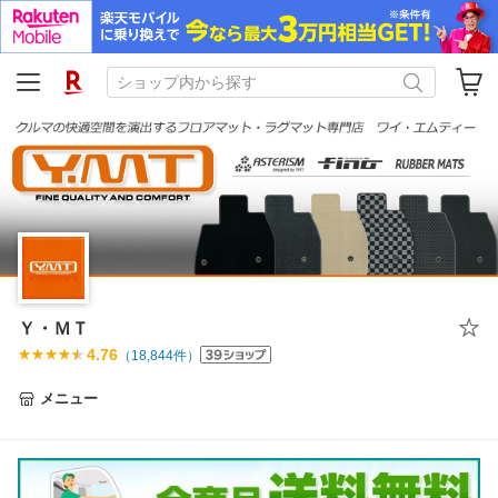
Ｙ・ＭＴ
4.76
（
18,844
件）
メニュー