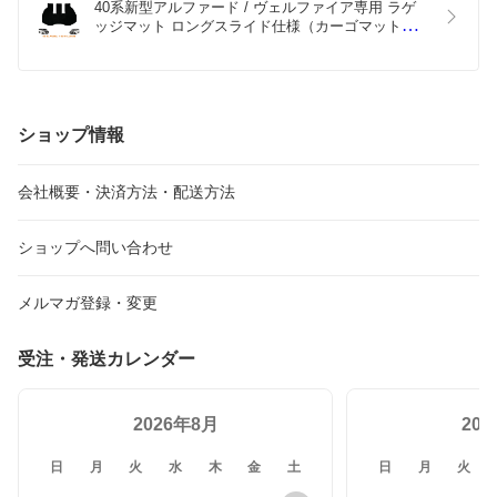
40系新型アルファード / ヴェルファイア専用 ラゲ
ッジマット ロングスライド仕様（カーゴマット）
YMTシリーズ
ショップ情報
会社概要・決済方法・配送方法
ショップへ問い合わせ
メルマガ登録・変更
受注・発送カレンダー
2026年8月
20
日
月
火
水
木
金
土
日
月
火