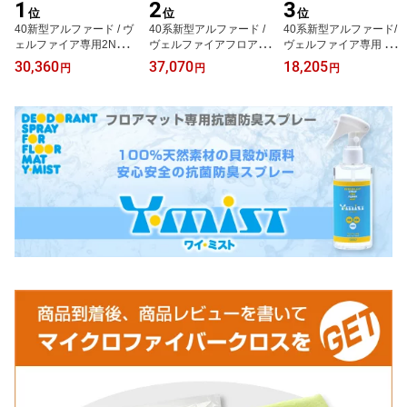
1
2
3
位
位
位
40新型アルファード / ヴ
40系新型アルファード /
40系新型アルファード/
ェルファイア専用2NDラ
ヴェルファイアフロアマ
ヴェルファイア専用 セカ
グマット サイドプロテク
ット＋ステップマット＋
ンドラグマットLサイ
30,360
37,070
18,205
円
円
円
トver.＋3RDラグマット
トランクマットYMTシリ
ズ ASTERISMシリーズ
＋2列目通路マットASTE
ーズ ハイブリッド対応
（アステリズム）
RISMシリーズ（アステ
リズム）