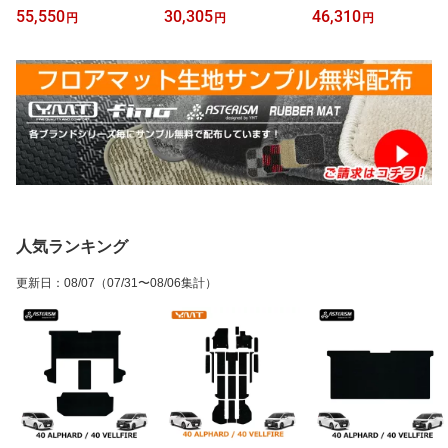
ランクマットASTERISM
ver.＋3RDラグマット＋2
ランクマットFINOシリー
55,550
30,305
46,310
円
円
円
シリーズ（アステリズ
列目通路マットASTERIS
ズ（フィーノ）30系アル
ム）30系アルファード
Mシリーズ（アステリズ
ファード 30系アルファ
30系アルファードハイブ
ム）30系ヴェルファイ
ードハイブリッド対応
リッド対応
ア 30系ヴェルファイア
ハイブリッド対応
人気ランキング
更新日
：
08/07
（07/31〜08/06集計）