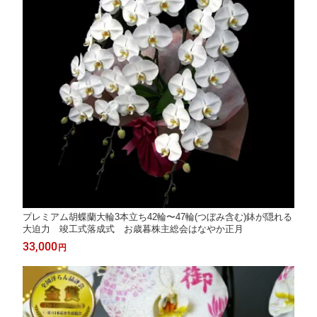
プレミアム胡蝶蘭大輪3本立ち42輪〜47輪(つぼみ含む)鉢が隠れる
大迫力 竣工式落成式 お歳暮株主総会はなやか正月
33,000
円