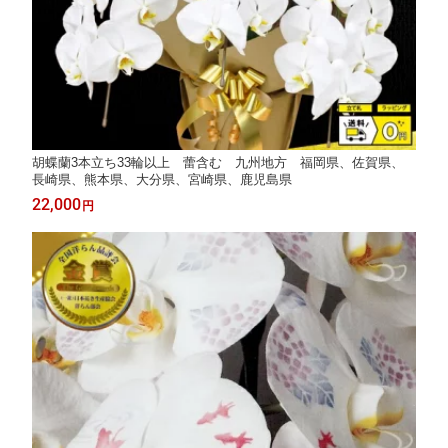
胡蝶蘭3本立ち33輪以上 蕾含む 九州地方 福岡県、佐賀県、
長崎県、熊本県、大分県、宮崎県、鹿児島県
22,000
円