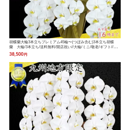
胡蝶蘭大輪3本立ちプレミアム45輪〜(つぼみ含む)3本立ち胡蝶
蘭 大輪/3本立ち/送料無料/開店祝い//大輪/ミニ/敬老/ギフト//記
念日/木札 竣工式落成式 お歳暮株主総会はなやか正月
38,500
円