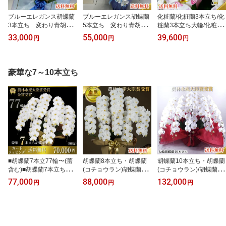
ブルーエレガンス胡蝶蘭
ブルーエレガンス胡蝶蘭
化粧蘭/化粧蘭3本立ち/化
3本立ち 変わり青胡蝶
5本立ち 変わり青胡蝶
粧蘭3本立ち大輪/化粧蘭
蘭 ブルー胡蝶蘭 胡蝶
蘭 ブルー胡蝶蘭 胡蝶
プラチナ(ケショウラン)/
33,000
55,000
39,600
円
円
円
蘭3本立ち/開店祝い/還暦
蘭5本立ち/開店祝い/還暦
スマステ/ 竣工式落成
祝い/お祝い・胡蝶蘭 3本
祝い/お祝い・胡蝶蘭 3本
式 お歳暮株主総会はな
立ち/胡蝶蘭 送料無料/お
立ち/胡蝶蘭 送料無料/お
やか正月
祝い花・開店祝い・お祝
祝い花・開店祝い・お祝
豪華な7～10本立ち
い花・お供え花・【_包
い花・お供え花・【_包
装選択】 竣工式落成
装選択】02P06May15
式 お歳暮株主総会はな
竣工式落成式 お歳暮株
やか松浦園芸正月
主総会はなやか松浦園芸
正月
■胡蝶蘭7本立77輪〜(蕾
胡蝶蘭8本立ち・胡蝶蘭
胡蝶蘭10本立ち・胡蝶蘭
含む)■胡蝶蘭7本立ち・
(コチョウラン)胡蝶蘭8本
(コチョウラン)/胡蝶蘭
胡蝶蘭(コチョウラン)胡
立ち大輪/開店祝い/還暦
10本立ち大輪/開店祝い/
77,000
88,000
132,000
円
円
円
蝶蘭7本立ち大輪/開店祝
祝い/お祝い・胡蝶蘭 8本
還暦祝い/お祝い・胡蝶蘭
い/還暦祝い/お祝い・胡
立ち/胡蝶蘭 送料無料/お
10本立ち/胡蝶蘭 送料無
蝶蘭 7本立ち/胡蝶蘭 送料
祝い花・開店祝い・お祝
料/お祝い花・開店祝い・
無料/お祝い花・開店祝
い花・お供え花・ 【ラ
お祝い花・お供え花・
い・お祝い花・お供え
ン・胡蝶蘭】胡蝶蘭 お祝
【ラン・胡蝶蘭】胡蝶蘭