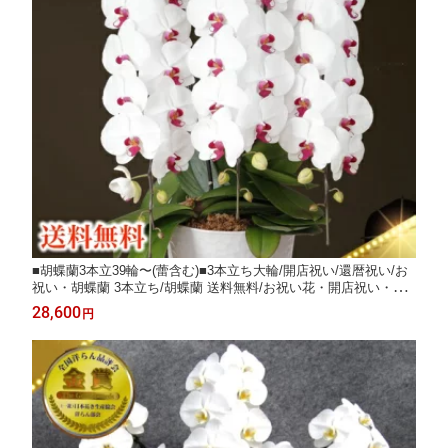
■胡蝶蘭3本立39輪〜(蕾含む)■3本立ち大輪/開店祝い/還暦祝い/お
祝い・胡蝶蘭 3本立ち/胡蝶蘭 送料無料/お祝い花・開店祝い・お
祝い花・お供え花・ 【ラン・胡蝶蘭】胡蝶蘭 お祝い・お祝い返
28,600
円
し・還暦・喜寿・米寿/赤白 竣工式落成式 お歳暮株主総会はな
やか正月