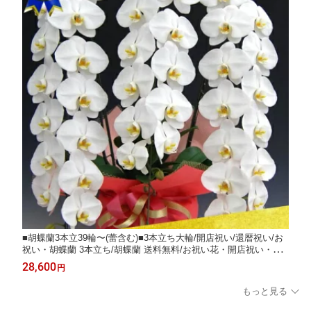
■胡蝶蘭3本立39輪〜(蕾含む)■3本立ち大輪/開店祝い/還暦祝い/お
祝い・胡蝶蘭 3本立ち/胡蝶蘭 送料無料/お祝い花・開店祝い・お
祝い花・お供え花・ 【ラン・胡蝶蘭】胡蝶蘭 お祝い・お祝い返
28,600
円
し・還暦・喜寿・米寿 竣工式落成式 お歳暮株主総会はなやか
正月
もっと見る