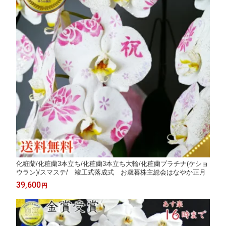
化粧蘭/化粧蘭3本立ち/化粧蘭3本立ち大輪/化粧蘭プラチナ(ケショ
ウラン)/スマステ/ 竣工式落成式 お歳暮株主総会はなやか正月
39,600
円