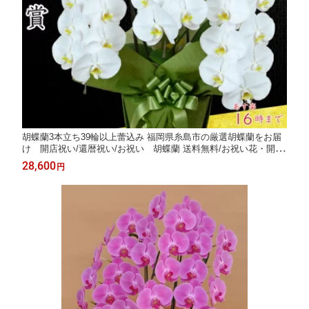
胡蝶蘭3本立ち39輪以上蕾込み 福岡県糸島市の厳選胡蝶蘭をお届
け 開店祝い/還暦祝い/お祝い 胡蝶蘭 送料無料/お祝い花・開店
祝い・お祝い花・お供え花 胡蝶蘭 お祝い・お祝い返し・還暦・
28,600
円
喜寿・米寿 竣工式落成式 お歳暮株主総会