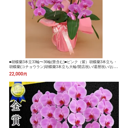
■胡蝶蘭3本立33輪〜36輪(蕾含む)■ピンク（紫）胡蝶蘭3本立ち・
胡蝶蘭(コチョウラン)胡蝶蘭3本立ち大輪/開店祝い/還暦祝い/お祝
い・胡蝶蘭 3本立ち/胡蝶蘭 送料無料/お祝い花・開店祝い・お祝
22,000
円
い花・お供え花・ 【ラン・胡蝶蘭】胡蝶蘭 お祝い・お祝い返し
お歳暮正月