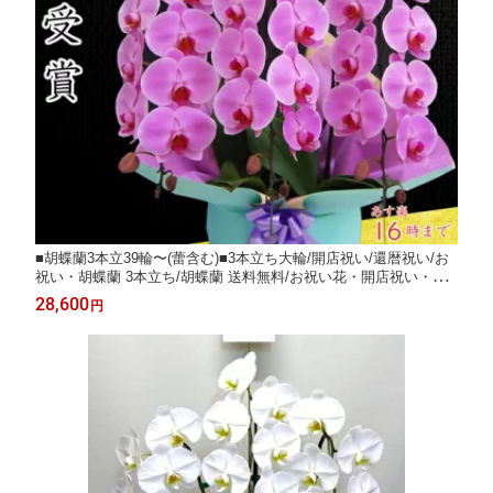
■胡蝶蘭3本立39輪〜(蕾含む)■3本立ち大輪/開店祝い/還暦祝い/お
祝い・胡蝶蘭 3本立ち/胡蝶蘭 送料無料/お祝い花・開店祝い・お
祝い花・お供え花・ 【ラン・胡蝶蘭】胡蝶蘭 お祝い・お祝い返
28,600
円
し・還暦・喜寿・米寿/ピンク 竣工式落成式 お歳暮株主総会は
なやか正月