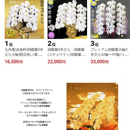
1
2
3
位
位
位
九州/配送無料/胡蝶蘭3本
胡蝶蘭3本立ち・胡蝶蘭
プレミアム胡蝶蘭大輪3
立ち大輪/開店祝い/還暦
(コチョウラン)胡蝶蘭3本
本立ち42輪〜47輪(つぼ
祝い/お祝い 送料無料/お
立ち大輪/開店祝い/還暦
み含む)鉢が隠れる大迫
16,500
22,000
33,000
円
円
円
祝い花・開店祝い・お祝
祝い/お祝い・胡蝶蘭 3本
力 竣工式落成式 お歳
い花・お供え花・ ラン
立ち/胡蝶蘭 送料無料/お
暮株主総会はなやか敬老
お祝い・お祝い返し・還
祝い花・開店祝い・お祝
の日正月
暦・喜寿・米寿 竣工式
い花・お供え花・ 【ラ
落成式 お歳暮株主総会
ン・胡蝶蘭】胡蝶蘭 お祝
福岡大分佐賀長崎宮崎熊
い・お祝い返し・還暦・
本鹿児島博多座正月
喜寿・米寿 竣工式落成
式 お歳暮株主総会はな
やか正月