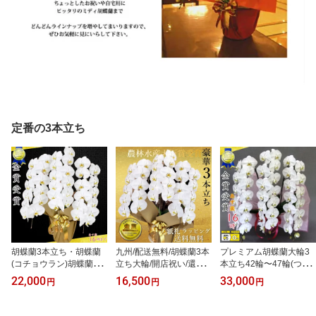
定番の3本立ち
胡蝶蘭3本立ち・胡蝶蘭
九州/配送無料/胡蝶蘭3本
プレミアム胡蝶蘭大輪3
(コチョウラン)胡蝶蘭3本
立ち大輪/開店祝い/還暦
本立ち42輪〜47輪(つぼ
立ち大輪/開店祝い/還暦
祝い/お祝い 送料無料/お
み含む)鉢が隠れる大迫
22,000
16,500
33,000
円
円
円
祝い/お祝い・胡蝶蘭 3本
祝い花・開店祝い・お祝
力 竣工式落成式 お歳
立ち/胡蝶蘭 送料無料/お
い花・お供え花・ ラン
暮株主総会はなやか敬老
祝い花・開店祝い・お祝
お祝い・お祝い返し・還
の日正月