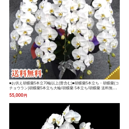
■お供え胡蝶蘭5本立70輪以上(蕾含む)■胡蝶蘭5本立ち・胡蝶蘭(コ
チョウラン)胡蝶蘭5本立ち大輪/胡蝶蘭 5本立ち/胡蝶蘭 送料無料/
お供え花・法事 【ラン・胡蝶蘭】胡蝶蘭 竣工式落成式 お歳暮
55,000
円
株主総会はなやか正月