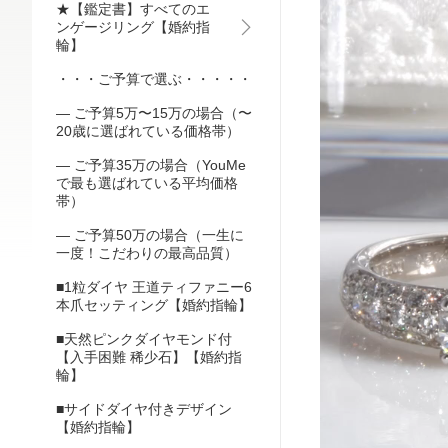
★【鑑定書】すべてのエ
ンゲージリング【婚約指
輪】
・・・ご予算で選ぶ・・・・・
— ご予算5万〜15万の場合（〜
20歳に選ばれている価格帯）
— ご予算35万の場合（YouMe
で最も選ばれている平均価格
帯）
— ご予算50万の場合（一生に
一度！こだわりの最高品質）
■1粒ダイヤ 王道ティファニー6
本爪セッティング【婚約指輪】
■天然ピンクダイヤモンド付
【入手困難 稀少石】【婚約指
輪】
■サイドダイヤ付きデザイン
【婚約指輪】