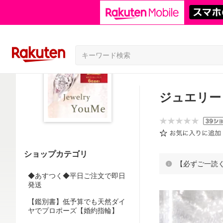
ジュエリー 
ショップカテゴリ
【必ずご一読
◆あすつく◆平日ご注文で即日
発送
【鑑別書】低予算でも天然ダイ
ヤでプロポーズ【婚約指輪】