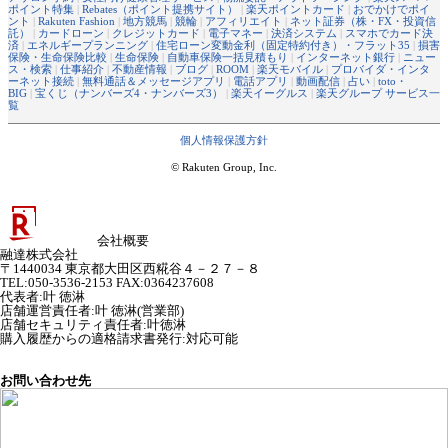
ポイント特集
|
Rebates（ポイント提携サイト）
|
楽天ポイントカード
|
おでかけでポイ
ント
|
Rakuten Fashion
|
地方競馬
|
競輪
|
アフィリエイト
|
ネット証券（株・FX・投資信
託）
|
カードローン
|
クレジットカード
|
電子マネー
|
決済システム
|
スマホでカード決
済
|
エネルギープランニング
|
住宅ローン変動金利（固定特約付き）・フラット35
|
損害
保険・生命保険比較
|
生命保険
|
自動車保険一括見積もり
|
インターネット銀行
|
ニュー
ス・検索
|
仕事紹介
|
不動産情報
|
ブログ
|
ROOM
|
楽天モバイル
|
プロバイダ・インタ
ーネット接続
|
無料通話＆メッセージアプリ
|
電話アプリ
|
動画配信
|
占い
|
toto・
BIG
|
宝くじ（ナンバーズ4・ナンバーズ3）
|
楽天イーグルス
|
楽天グループ サービス一
覧
個人情報保護方針
© Rakuten Group, Inc.
会社概要
融達株式会社
〒1440034 東京都大田区西糀谷４－２７－８
TEL:050-3536-2153 FAX:0364237608
代表者
:
叶 徳淋
店舗運営責任者
:
叶 徳淋(営業部)
店舗セキュリティ責任者
:
叶徳淋
購入履歴からの適格請求書発行:対応可能
お問い合わせ先