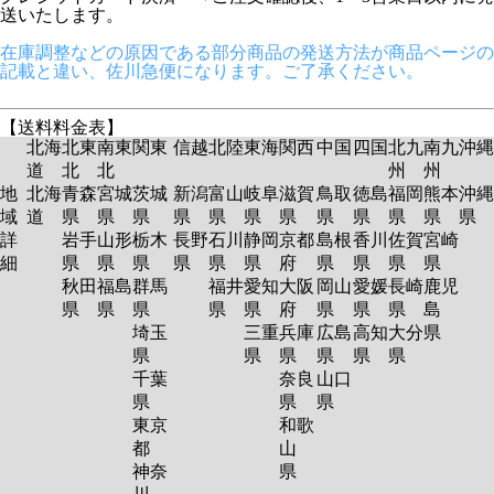
送いたします。
在庫調整などの原因である部分商品の発送方法が商品ページの
記載と違い、佐川急便になります。ご了承ください。
【送料料金表】
北海
北東
南東
関東
信越
北陸
東海
関西
中国
四国
北九
南九
沖縄
道
北
北
州
州
地
北海
青森
宮城
茨城
新潟
富山
岐阜
滋賀
鳥取
徳島
福岡
熊本
沖縄
域
道
県
県
県
県
県
県
県
県
県
県
県
県
詳
岩手
山形
栃木
長野
石川
静岡
京都
島根
香川
佐賀
宮崎
細
県
県
県
県
県
県
府
県
県
県
県
秋田
福島
群馬
福井
愛知
大阪
岡山
愛媛
長崎
鹿児
県
県
県
県
県
府
県
県
県
島
埼玉
三重
兵庫
広島
高知
大分
県
県
県
県
県
県
県
千葉
奈良
山口
県
県
県
東京
和歌
都
山
神奈
県