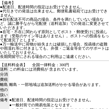
【備考】
●配達日、配達時間の指定はお受けできません。
●代引きでの発送は出来ません。郵便私書箱宛てはお受けでき
ません。
●自社配送不可の商品の場合、条件を満たしていない場合な
ど、誠に勝手ながら宅配便（送料追加）での発送に変更させて
いただきます。
●在宅・不在に関わらず原則としてポスト・郵便受けに投函し
ます（受取のサイン等はありません）。ポストへの投函をもっ
て配達完了とします。
●万一輸送中に荷物が紛失または破損した場合、投函後の盗難
や雨濡れ等に付きましても、弁償・ご返金等全てのサポートは
いたしておりません。
長期間留守にされる場合のご利用はご遠慮ください。
【送料料金表】
全国一律料金：300円
送料
この料金には消費税が 含まれています。
分消
費税
離島
離島・一部地域は追加送料がかかる場合があります。
他の
扱い
備考
●配達日、配達時間の指定はお受けできません。
●一般封筒での簡易包装となります。