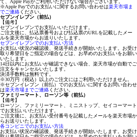
て、Apple Payがご利用いただけない場合がございます。
※Apple Payでのお支払いに関するお問い合わせは
楽天市場ま
でご連絡
ください。
セブンイレブン（前払）
【備考】
セブンイレブンでお支払いいただけます。
ご注文後に、払込票番号および払込票のURLを記載したメー
ルを楽天市場からお送りいたします。
セブンイレブンでのお支払い方法
お支払い状況の確認後、発送手続きが開始いたします。お受け
取り希望日をご指定の場合などは、お早めのお支払いをお願い
いたします。
14日以内にお支払いが確認できない場合、楽天市場が自動でご
注文をキャンセルいたします。
決済手数料は無料です。
※30万円（税込）以上のご注文にはご利用いただけません。
※セブンイレブン（前払）でのお支払いに関するお問い合わせ
は
楽天市場までご連絡
ください。
ファミリーマート、ローソン等（前払）
【備考】
ローソン、ファミリーマート、ミニストップ、セイコーマート
でお支払いいただけます。
ご注文後に、お支払い受付番号を記載したメールを楽天市場か
らお送りいたします。
各コンビニでのお支払い方法
お支払い状況の確認後、発送手続きが開始いたします。お受け
取り希望日をご指定の場合などは、お早めのお支払いをお願い