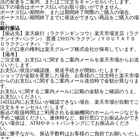
法の変更をご案内、またはご注文をキャンセルいたします。
以下の場合はボーナス払いのお取り扱いができません。
ボーナス払い期間外、または期間終了間際のご購入の場合。
ボーナス払い期間終了までに発送ができない商品をご購入の場
合。
銀行振込
【振込先】楽天銀行（ラクテンギンコウ）楽天市場支店（ラク
テンイチバシテン） 普通 2393576 ラクテン（ＹＯＵＴＡＴＳ
Ｕラクテンイチハ゛テン
※この口座の権利は楽天グループ株式会社が保有しています。
【備考】
ご注文後、お支払いに関するご案内メールを楽天市場からお送
りいたします。
お支払い状況の確認後、発送手続きが開始いたします。
ショップが金額を変更した場合、お客様のご注文時と楽天市場
からのお支払いに関するご案内メール送信時で金額が異なりま
す。
お支払いに関するご案内メールに記載の金額をご確認のうえ、
お支払いください。
14日以内にお支払いが確認できない場合、楽天市場が自動でご
注文をキャンセルいたします。
振込の取扱時間はご利用される金融機関のホームページなどを
予めご確認ください。連休時など、銀行窓口でお振込みができ
ない場合は、ATMやネットバンキングにてお振込みくださ
い。
誠に勝手ながら、振込手数料はお客様のご負担でお願いいたし
ます。