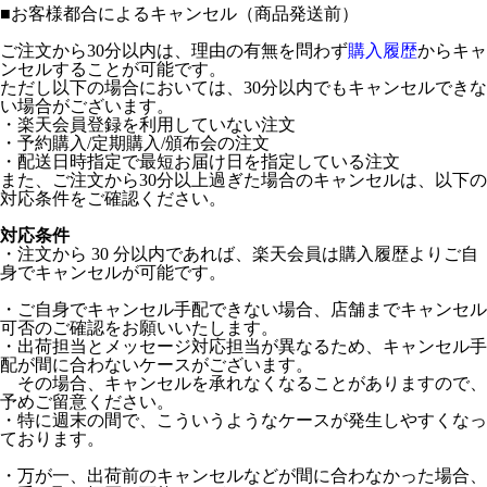
■
お客様都合によるキャンセル（商品発送前）
ご注文から30分以内は、理由の有無を問わず
購入履歴
からキャ
ンセルすることが可能です。
ただし以下の場合においては、30分以内でもキャンセルできな
い場合がございます。
・楽天会員登録を利用していない注文
・予約購入/定期購入/頒布会の注文
・配送日時指定で最短お届け日を指定している注文
また、ご注文から30分以上過ぎた場合のキャンセルは、以下の
対応条件をご確認ください。
対応条件
・注文から 30 分以内であれば、楽天会員は購入履歴よりご自
身でキャンセルが可能です。
・ご自身でキャンセル手配できない場合、店舗までキャンセル
可否のご確認をお願いいたします。
・出荷担当とメッセージ対応担当が異なるため、キャンセル手
配が間に合わないケースがございます。
その場合、キャンセルを承れなくなることがありますので、
予めご留意ください。
・特に週末の間で、こういうようなケースが発生しやすくなっ
ております。
・万が一、出荷前のキャンセルなどが間に合わなかった場合、