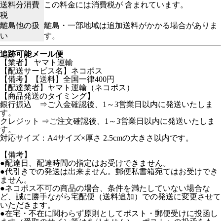
送料分消費
この料金には消費税が 含まれています。
税
離島他の扱
離島・一部地域は追加送料がかかる場合がありま
い
す。
追跡可能メール便
【業者】 ヤマト運輸
【配送サービス名】ネコポス
【備考】【送料】全国一律400円
【配達業者】ヤマト運輸（ネコポス）
【商品発送のタイミング】
銀行振込 ⇒ご入金確認後、1～3営業日以内に発送いたしま
す。
クレジット ⇒ご注文確認後、1～3営業日以内に発送いたしま
す。
対応サイズ：A4サイズ×厚さ 2.5cmの大きさ以内です。
【備考】
●配達日、配達時間の指定はお受けできません。
●代引きでの発送は出来ません。郵便私書箱宛てはお受けでき
ません。
●ネコポス不可の商品の場合、条件を満たしていない場合な
ど、誠に勝手ながら宅配便（送料追加）での発送に変更させて
いただきます。
●在宅・不在に関わらず原則としてポスト・郵便受けに投函し