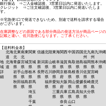
銀行振込 ⇒ご入金確認後、3営業日以内に発送いたします。
クレジット ⇒ご注文確認後、3営業日以内に発送いたしま
す。
※宅急便1口で発送できないため、別途で送料を請求する場合
がございます。
在庫調整などの原因である部分商品の発送方法が商品ページの
記載と違い、佐川急便になります。ご了承ください。
【送料料金表】
北海
北東
南東
関東
信越
北陸
東海
関西
中国
四国
北九
南九
沖縄
道
北
北
州
州
地
北海
青森
宮城
茨城
新潟
富山
岐阜
滋賀
鳥取
徳島
福岡
熊本
沖縄
域
道
県
県
県
県
県
県
県
県
県
県
県
県
詳
岩手
山形
栃木
長野
石川
静岡
京都
島根
香川
佐賀
宮崎
細
県
県
県
県
県
県
府
県
県
県
県
秋田
福島
群馬
福井
愛知
大阪
岡山
愛媛
長崎
鹿児
県
県
県
県
県
府
県
県
県
島
埼玉
三重
兵庫
広島
高知
大分
県
県
県
県
県
県
県
千葉
奈良
山口