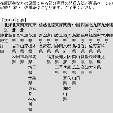
在庫調整などの原因である部分商品の発送方法が商品ページの
記載と違い、佐川急便になります。ご了承ください。
【送料料金表】
北海
北東
南東
関東
信越
北陸
東海
関西
中国
四国
北九
南九
沖縄
道
北
北
州
州
地
北海
青森
宮城
茨城
新潟
富山
岐阜
滋賀
鳥取
徳島
福岡
熊本
沖縄
域
道
県
県
県
県
県
県
県
県
県
県
県
県
詳
岩手
山形
栃木
長野
石川
静岡
京都
島根
香川
佐賀
宮崎
細
県
県
県
県
県
県
府
県
県
県
県
秋田
福島
群馬
福井
愛知
大阪
岡山
愛媛
長崎
鹿児
県
県
県
県
県
府
県
県
県
島
埼玉
三重
兵庫
広島
高知
大分
県
県
県
県
県
県
県
千葉
奈良
山口
県
県
県
東京
和歌
都
山
神奈
県
川
県