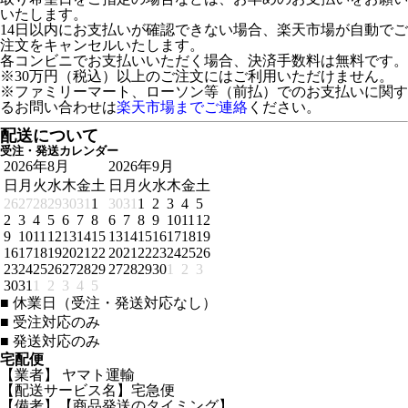
いたします。
14日以内にお支払いが確認できない場合、楽天市場が自動でご
注文をキャンセルいたします。
各コンビニでお支払いいただく場合、決済手数料は無料です。
※30万円（税込）以上のご注文にはご利用いただけません。
※ファミリーマート、ローソン等（前払）でのお支払いに関す
るお問い合わせは
楽天市場までご連絡
ください。
配送について
受注・発送カレンダー
2026年8月
2026年9月
日
月
火
水
木
金
土
日
月
火
水
木
金
土
26
27
28
29
30
31
1
30
31
1
2
3
4
5
2
3
4
5
6
7
8
6
7
8
9
10
11
12
9
10
11
12
13
14
15
13
14
15
16
17
18
19
16
17
18
19
20
21
22
20
21
22
23
24
25
26
23
24
25
26
27
28
29
27
28
29
30
1
2
3
30
31
1
2
3
4
5
■
休業日（受注・発送対応なし）
■
受注対応のみ
■
発送対応のみ
宅配便
【業者】 ヤマト運輸
【配送サービス名】宅急便
【備考】【商品発送のタイミング】