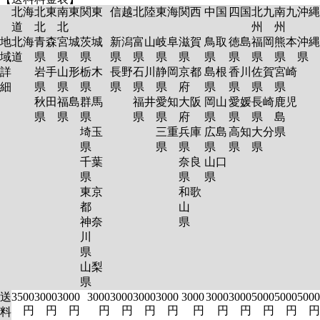
北海
北東
南東
関東
信越
北陸
東海
関西
中国
四国
北九
南九
沖縄
道
北
北
州
州
地
北海
青森
宮城
茨城
新潟
富山
岐阜
滋賀
鳥取
徳島
福岡
熊本
沖縄
域
道
県
県
県
県
県
県
県
県
県
県
県
県
詳
岩手
山形
栃木
長野
石川
静岡
京都
島根
香川
佐賀
宮崎
細
県
県
県
県
県
県
府
県
県
県
県
秋田
福島
群馬
福井
愛知
大阪
岡山
愛媛
長崎
鹿児
県
県
県
県
県
府
県
県
県
島
埼玉
三重
兵庫
広島
高知
大分
県
県
県
県
県
県
県
千葉
奈良
山口
県
県
県
東京
和歌
都
山
神奈
県
川
県
山梨
県
送
3500
3000
3000
3000
3000
3000
3000
3000
3000
3000
5000
5000
5000
円
円
円
円
円
円
円
円
円
円
円
円
円
料