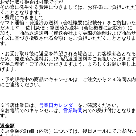
お受け取り拒否は可能ですが、
その際に発生する費用につきましては、お客様にご負担いただ
くこととなります。
・費用につきまして、
ヤマト運輸：発送済み送料（会社概要に記載分）をご負担いた
だきます。 佐川急便：発送済み送料（会社概要に記載分）に
加え、 商品返送送料（運送会社より実際の距離および商品サ
イズに基づき徴収される金額）をご負担いただくこととなりま
す。
・お受け取り後に返品を希望される場合は、お客様都合となる
ため、発送済み送料および商品返送送料をご負担いただきます
何卒ご理解・ご了承いただきますよう、よろしくお願い申し上
げます。
・予約販売中の商品のキャンセルは、ご注文から２４時間以内
にご連絡ください。
※当店休業日は、
営業日カレンダー
をご確認ください。
※お電話でのキャンセルは、
営業時間
内での受け付けとなりま
す。
返金額
※返金額の詳細（内訳）については、後日メールにてご案内い