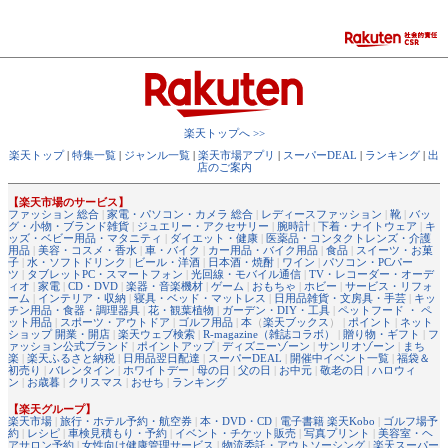
楽天トップへ >>
楽天トップ
|
特集一覧
|
ジャンル一覧
|
楽天市場アプリ
|
スーパーDEAL
|
ランキング
|
出
店のご案内
【楽天市場のサービス】
ファッション 総合
|
家電・パソコン・カメラ 総合
|
レディースファッション
|
靴
|
バッ
グ・小物・ブランド雑貨
|
ジュエリー・アクセサリー
|
腕時計
|
下着・ナイトウェア
|
キ
ッズ・ベビー用品・マタニティ
|
ダイエット・健康
|
医薬品・コンタクトレンズ・介護
用品
|
美容・コスメ・香水
|
車・バイク
|
カー用品・バイク用品
|
食品
|
スイーツ・お菓
子
|
水・ソフトドリンク
|
ビール・洋酒
|
日本酒・焼酎
|
ワイン
|
パソコン・PCパー
ツ
|
タブレットPC・スマートフォン
|
光回線・モバイル通信
|
TV・レコーダー・オーデ
ィオ
|
家電
|
CD・DVD
|
楽器・音楽機材
|
ゲーム
|
おもちゃ
|
ホビー
|
サービス・リフォ
ーム
|
インテリア・収納
|
寝具・ベッド・マットレス
|
日用品雑貨・文房具・手芸
|
キッ
チン用品・食器・調理器具
|
花・観葉植物
|
ガーデン・DIY・工具
|
ペットフード ・ ペ
ット用品
|
スポーツ・アウトドア
|
ゴルフ用品
|
本
（
楽天ブックス
） |
ポイント
|
ネット
ショップ 開業・開店
|
楽天ウェブ検索
|
R-magazine（雑誌コラボ）
|
贈り物・ギフト
|
フ
ァッション公式ブランド
|
ポイントアップ
|
ディズニーゾーン
|
サンリオゾーン
|
まち
楽
|
楽天ふるさと納税
|
日用品翌日配達
|
スーパーDEAL
|
開催中イベント一覧
|
福袋＆
初売り
|
バレンタイン
|
ホワイトデー
|
母の日
|
父の日
|
お中元
|
敬老の日
|
ハロウィ
ン
|
お歳暮
|
クリスマス
|
おせち
|
ランキング
【楽天グループ】
楽天市場
|
旅行・ホテル予約・航空券
|
本・DVD・CD
|
電子書籍 楽天Kobo
|
ゴルフ場予
約
|
レシピ
|
車検見積もり・予約
|
イベント・チケット販売
|
写真プリント
|
美容室・ヘ
アサロン予約
|
女性向け健康管理サービス
|
物流委託・アウトソーシング
|
楽天スーパー