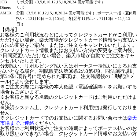
JCB
リボ,分割（3,5,6,10,12,15,18,20,24 回が可能です）
Diners
リボ
AMEX
分割（3,5,6,10,12,15,18,20,24 回が可能です）,ボーナス一括（夏[8月
払い：12月16日～6月15日]、冬[翌年1月払い：7月16日～11月15
日]）
【備考】
お客様のご利用状況などによってクレジットカードがご利用い
ただけない場合、楽天市場がクレジットカード情報やお支払い
方法の変更をご案内、またはご注文をキャンセルいたします。
クレジットカード情報またはお支払い方法の変更をご案内後、
7日間変更いただけない場合、楽天市場が自動でご注文をキャ
ンセルいたします。
分割払い、リボルビング払い又はボーナス一括払いによるお支
払いとなる場合、割賦販売法第30条2の3第4項、同法施行規則
第54条1項各号に定められた事項は、注文確認後の自動配信メ
ールにより交付します。
※ご注文の際にお客様の本人確認（電話確認等）をお願いする
場合もございます。
※お客様と異なる名義のクレジットカードはご利用いただけま
せん。
※決済システム上、クレジットカード利用控は発行しておりま
せん。
※クレジットカードでのお支払いに関するお問い合わせは
楽天
市場までご連絡
ください。
お客様のご利用状況やご注文の時期によってボーナス払いのお
取り扱いができない場合、クレジットカード情報やお支払い方