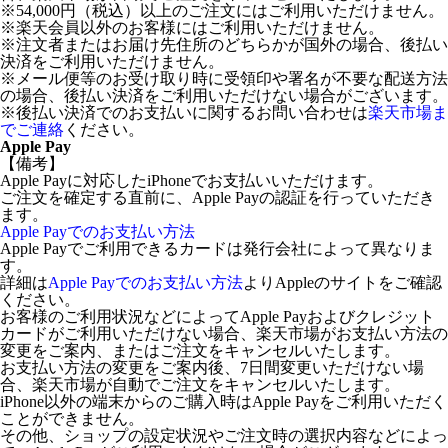
※54,000円（税込）以上のご注文にはご利用いただけません。
※楽天会員以外のお客様にはご利用いただけません。
※注文者またはお届け先住所のどちらかが国外の場合、後払い
決済をご利用いただけません。
※メール便等のお受け取り時に受領印や署名が不要な配送方法
の場合、後払い決済をご利用いただけない場合がございます。
※後払い決済でのお支払いに関するお問い合わせは
楽天市場ま
でご連絡
ください。
Apple Pay
【備考】
Apple Payに対応したiPhoneでお支払いいただけます。
ご注文を確定する直前に、Apple Payの認証を行っていただき
ます。
Apple Payでのお支払い方法
Apple Payでご利用できるカードは発行会社によって異なりま
す。
詳細は
Apple Payでのお支払い方法
よりAppleのサイトをご確認
ください。
お客様のご利用状況などによってApple Payおよびクレジット
カードがご利用いただけない場合、楽天市場がお支払い方法の
変更をご案内、またはご注文をキャンセルいたします。
お支払い方法の変更をご案内後、7日間変更いただけない場
合、楽天市場が自動でご注文をキャンセルいたします。
iPhone以外の端末からのご購入時はApple Payをご利用いただく
ことができません。
その他、ショップの設定状況やご注文時の選択内容などによっ