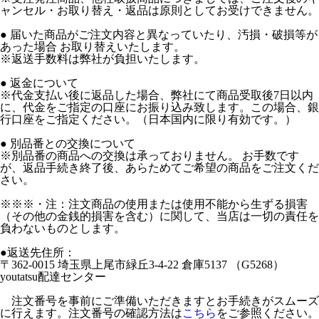
ャンセル・お取り替え・返品は原則としてお受けできません。
● 届いた商品がご注文内容と異なっていたり、汚損・破損等が
あった場合 お取り替えいたします。
※返送手数料は弊社が負担いたします。
● 返金について
※代金支払い後に返品した場合、弊社にて商品受取後7日以内
に、代金をご指定の口座にお振り込み致します。この場合、銀
行口座をご指定ください。（日本国内に限り有効です。）
● 別品番との交換について
※別品番の商品への交換は承っておりません。 お手数です
が、返品手続き終了後、あらためてご希望の商品をご注文くだ
さい。
※※※・注：注文商品の使用または使用不能から生ずる損害
（その他の金銭的損害を含む）に関して、当店は一切の責任を
負わないものとします。
●返送先住所：
〒362-0015 埼玉県上尾市緑丘3-4-22 倉庫5137 （G5268）
youtatsu配達センター
注文番号を事前にご準備いただきますとお手続きがスムーズ
に行えます。注文番号の確認方法は
こちら
をご参照ください。