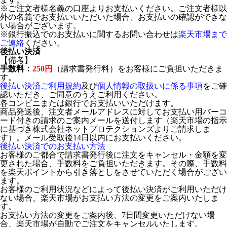
※ご注文者様名義の口座よりお支払いください。ご注文者様以
外の名義でお支払いいただいた場合、お支払いの確認ができな
い場合がございます。
※銀行振込でのお支払いに関するお問い合わせは
楽天市場まで
ご連絡
ください。
後払い決済
【備考】
手数料：
250円
（請求書発行料）をお客様にご負担いただきま
す。
後払い決済ご利用規約
及び
個人情報の取扱いに係る事項
をご確
認いただき、ご同意のうえご利用ください。
各コンビニまたは銀行でお支払いいただけます。
商品発送後、注文者メールアドレスに対してお支払い用バーコ
ード付きの請求のご案内メールを送付します（楽天市場の指示
に基づき株式会社ネットプロテクションズよりご請求しま
す）。メール受取後14日以内にお支払いください。
後払い決済でのお支払い方法
お客様のご都合で請求書発行後に注文をキャンセル・金額を変
更された場合、手数料をご負担いただきます。その際、手数料
を楽天ポイントから引き落としをさせていただく場合がござい
ます。
お客様のご利用状況などによって後払い決済がご利用いただけ
ない場合、楽天市場がお支払い方法の変更をご案内いたしま
す。
お支払い方法の変更をご案内後、7日間変更いただけない場
合、楽天市場が自動でご注文をキャンセルいたします。