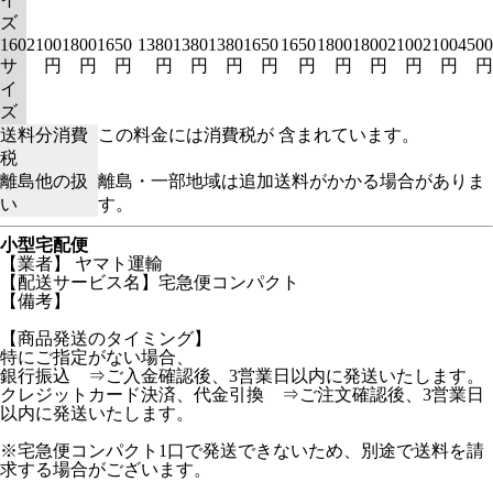
ズ
160
2100
1800
1650
1380
1380
1380
1650
1650
1800
1800
2100
2100
4500
サ
円
円
円
円
円
円
円
円
円
円
円
円
円
イ
ズ
送料分消費
この料金には消費税が 含まれています。
税
離島他の扱
離島・一部地域は追加送料がかかる場合がありま
い
す。
小型宅配便
【業者】 ヤマト運輸
【配送サービス名】宅急便コンパクト
【備考】
【商品発送のタイミング】
特にご指定がない場合、
銀行振込 ⇒ご入金確認後、3営業日以内に発送いたします。
クレジットカード決済、代金引換 ⇒ご注文確認後、3営業日
以内に発送いたします。
※宅急便コンパクト1口で発送できないため、別途で送料を請
求する場合がございます。