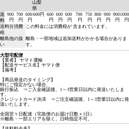
山梨
県
送
900
700
600
600円
600
600
600
700
750
800
900
900
1000
円
円
円
円
円
円
円
円
円
円
円
円
料
送料分消費
この料金には消費税が 含まれています。
税
離島他の扱
離島・一部地域は追加送料がかかる場合がありま
い
す。
大型宅配便
【業者】 ヤマト運輸
【配送サービス名】ヤマト便
【備考】
【商品発送のタイミング】
特にご指定がない場合、
銀行振込 ⇒ご入金確認後、1～3営業日以内に発送いたしま
す。
クレジットカード決済 ⇒ご注文確認後、1～3営業日以内に発
送いたします。
全国翌々日配達（宅急便のお届け日数＋1日）
※離島・一部エリアを除く。日時指定不可。
【送料料金表】