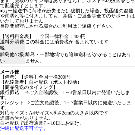
ます（受取のサイン等はありません）。ポストへの投函をもっ
て配達完了とします。
●万一輸送中に荷物が紛失または破損した場合、投函後の盗難
や雨濡れ等に付きましても、弁償・ご返金等全てのサポートは
いたしておりません。
長期間留守にされる場合のご利用はご遠慮ください。
【送料料金表】
全国一律料金：400円
送料分消費
この料金には消費税が 含まれています。
税
離島他の扱
離島・一部地域でも追加送料がかかることはあり
い
ません。
メール便
【備考】【送料】全国一律300円
【配達業者】自社配送（ポスト投函）
【商品発送のタイミング】
銀行振込 ⇒ご入金確認後、1～3営業日以内に発送いたしま
す。
クレジット ⇒ご注文確認後、1～3営業日以内に発送いたしま
す。
対応サイズ：A4サイズ×厚さ2cmの大きさ以内です。
追跡番号がありません。
自社配送で出荷通常7～10日にお届け。
沖縄に配送不可です。