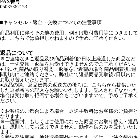
FAX番号
05035362153
■
キャンセル・返金・交換についての注意事項
商品利用に伴うその他の費用、例えば取付費用等につきまして
は、こちらでは負担しかねますので予めご了承ください。
返品について
※ご連絡なきご返品及び商品到着後7日以上経過した商品など
は、一切交換・返品をお受けできませんのでご了承ください。
● 届いた商品の取り替え・返品をご希望の場合 商品到着後1週
間以内にご連絡ください。弊社にて返品商品受取後7日以内に
お取り替えいたします。
●返品の際、返品伝票の返送先の後ろに、こちらから提供いた
した返品番号の記入をお願いいたします。記入されてなかった
場合は受け取り拒否する場合もございますので、予めご了承く
ださい。
※お客様のご都合による場合、返送手数料はお客様のご負担と
なります。
※一度開封、もしくはご使用になった商品のお取り替え・返品
は、原則としてお受けできません。動作不良のみを受付いたし
ます。
※受注発注商品、他社取扱商品につきましては、ご注文後のキ