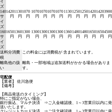
イ
ズ
140
1420
1130
1070
1070
1070
1070
1070
1130
1250
1250
1420
1420
3900
サ
円
円
円
円
円
円
円
円
円
円
円
円
円
イ
ズ
160
1650
1360
1300
1300
1300
1300
1300
1360
1480
1480
1650
1650
4500
サ
円
円
円
円
円
円
円
円
円
円
円
円
円
イ
ズ
送料分消費
この料金には消費税が 含まれています。
税
離島他の扱
離島・一部地域は追加送料がかかる場合がありま
い
す。
宅配便
【業者】 佐川急便
【備考】
【商品発送のタイミング】
特にご指定がない場合、
銀行振込、マルチ決済 ⇒ご入金確認後、1～3営業日以内に発
送いたします。
クレジットカード決済 ⇒ご注文確認後、1～3営業日以内に発