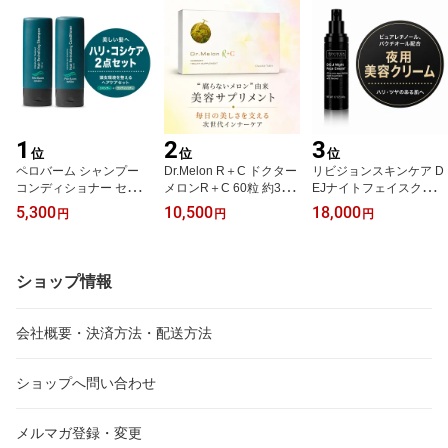
1
2
3
位
位
位
ペロバーム シャンプー
Dr.Melon R＋C ドクター
リビジョンスキンケア D
コンディショナー セット
メロンR＋C 60粒 約30日
EJナイトフェイスクリー
スカルプケア 頭皮ケア
分 メロングリソディン配
ム 48g ナイトクリーム
5,300
10,500
18,000
円
円
円
ハリ コシ 男女兼用 Pelo
合 サプリメント 美容サ
レチノール ハリ ツヤ エ
Baum
プリ インナーケア 紫外
イジングケア Revision S
線対策
kincare
ショップ情報
会社概要・決済方法・配送方法
ショップへ問い合わせ
メルマガ登録・変更