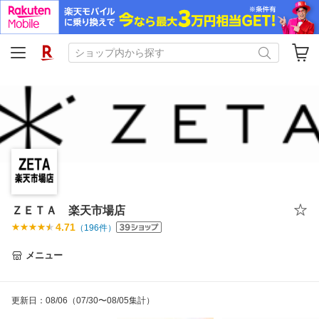
ＺＥＴＡ 楽天市場店
4.71
（
196
件）
メニュー
更新日
：
08/06
（07/30〜08/05集計）