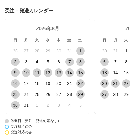
受注・発送カレンダー
2026年8月
20
日
月
火
水
木
金
土
日
月
火
26
27
28
29
30
31
1
30
31
1
2
3
4
5
6
7
8
6
7
8
9
10
11
12
13
14
15
13
14
15
16
17
18
19
20
21
22
20
21
22
23
24
25
26
27
28
29
27
28
29
30
31
1
2
3
4
5
休業日（受注・発送対応なし）
受注対応のみ
発送対応のみ