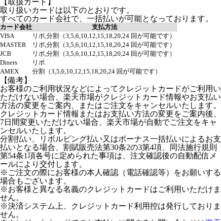
【取扱カード】
取り扱いカードは以下のとおりです。
すべてのカード会社で、一括払いが可能となっております。
カード会社
支払方法
VISA
リボ,分割（3,5,6,10,12,15,18,20,24 回が可能です）
MASTER
リボ,分割（3,5,6,10,12,15,18,20,24 回が可能です）
JCB
リボ,分割（3,5,6,10,12,15,18,20,24 回が可能です）
Diners
リボ
AMEX
分割（3,5,6,10,12,15,18,20,24 回が可能です）
【備考】
お客様のご利用状況などによってクレジットカードがご利用い
ただけない場合、楽天市場がクレジットカード情報やお支払い
方法の変更をご案内、またはご注文をキャンセルいたします。
クレジットカード情報またはお支払い方法の変更をご案内後、
7日間変更いただけない場合、楽天市場が自動でご注文をキャ
ンセルいたします。
分割払い、リボルビング払い又はボーナス一括払いによるお支
払いとなる場合、割賦販売法第30条2の3第4項、同法施行規則
第54条1項各号に定められた事項は、注文確認後の自動配信メ
ールにより交付します。
※ご注文の際にお客様の本人確認（電話確認等）をお願いする
場合もございます。
※お客様と異なる名義のクレジットカードはご利用いただけま
せん。
※決済システム上、クレジットカード利用控は発行しておりま
せん。