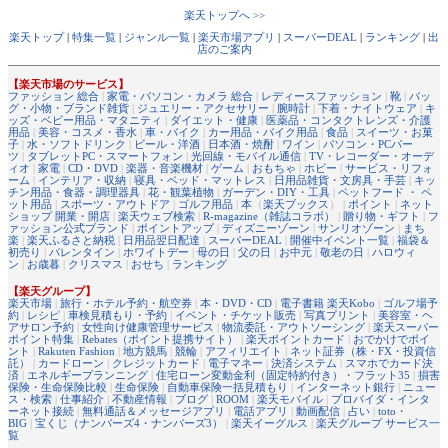
楽天トップへ >>
楽天トップ
|
特集一覧
|
ジャンル一覧
|
楽天市場アプリ
|
スーパーDEAL
|
ランキング
|
出
店のご案内
【楽天市場のサービス】
ファッション 総合
|
家電・パソコン・カメラ 総合
|
レディースファッション
|
靴
|
バッ
グ・小物・ブランド雑貨
|
ジュエリー・アクセサリー
|
腕時計
|
下着・ナイトウェア
|
キ
ッズ・ベビー用品・マタニティ
|
ダイエット・健康
|
医薬品・コンタクトレンズ・介護
用品
|
美容・コスメ・香水
|
車・バイク
|
カー用品・バイク用品
|
食品
|
スイーツ・お菓
子
|
水・ソフトドリンク
|
ビール・洋酒
|
日本酒・焼酎
|
ワイン
|
パソコン・PCパー
ツ
|
タブレットPC・スマートフォン
|
光回線・モバイル通信
|
TV・レコーダー・オーデ
ィオ
|
家電
|
CD・DVD
|
楽器・音楽機材
|
ゲーム
|
おもちゃ
|
ホビー
|
サービス・リフォ
ーム
|
インテリア・収納
|
寝具・ベッド・マットレス
|
日用品雑貨・文房具・手芸
|
キッ
チン用品・食器・調理器具
|
花・観葉植物
|
ガーデン・DIY・工具
|
ペットフード ・ ペ
ット用品
|
スポーツ・アウトドア
|
ゴルフ用品
|
本
（
楽天ブックス
） |
ポイント
|
ネット
ショップ 開業・開店
|
楽天ウェブ検索
|
R-magazine（雑誌コラボ）
|
贈り物・ギフト
|
フ
ァッション公式ブランド
|
ポイントアップ
|
ディズニーゾーン
|
サンリオゾーン
|
まち
楽
|
楽天ふるさと納税
|
日用品翌日配達
|
スーパーDEAL
|
開催中イベント一覧
|
福袋＆
初売り
|
バレンタイン
|
ホワイトデー
|
母の日
|
父の日
|
お中元
|
敬老の日
|
ハロウィ
ン
|
お歳暮
|
クリスマス
|
おせち
|
ランキング
【楽天グループ】
楽天市場
|
旅行・ホテル予約・航空券
|
本・DVD・CD
|
電子書籍 楽天Kobo
|
ゴルフ場予
約
|
レシピ
|
車検見積もり・予約
|
イベント・チケット販売
|
写真プリント
|
美容室・ヘ
アサロン予約
|
女性向け健康管理サービス
|
物流委託・アウトソーシング
|
楽天スーパー
ポイント特集
|
Rebates（ポイント提携サイト）
|
楽天ポイントカード
|
おでかけでポイ
ント
|
Rakuten Fashion
|
地方競馬
|
競輪
|
アフィリエイト
|
ネット証券（株・FX・投資信
託）
|
カードローン
|
クレジットカード
|
電子マネー
|
決済システム
|
スマホでカード決
済
|
エネルギープランニング
|
住宅ローン変動金利（固定特約付き）・フラット35
|
損害
保険・生命保険比較
|
生命保険
|
自動車保険一括見積もり
|
インターネット銀行
|
ニュー
ス・検索
|
仕事紹介
|
不動産情報
|
ブログ
|
ROOM
|
楽天モバイル
|
プロバイダ・インタ
ーネット接続
|
無料通話＆メッセージアプリ
|
電話アプリ
|
動画配信
|
占い
|
toto・
BIG
|
宝くじ（ナンバーズ4・ナンバーズ3）
|
楽天イーグルス
|
楽天グループ サービス一
覧