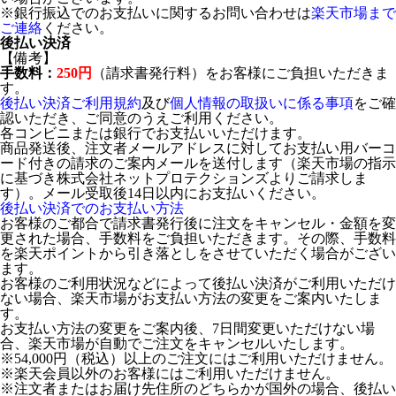
※銀行振込でのお支払いに関するお問い合わせは
楽天市場まで
ご連絡
ください。
後払い決済
【備考】
手数料：
250円
（請求書発行料）をお客様にご負担いただきま
す。
後払い決済ご利用規約
及び
個人情報の取扱いに係る事項
をご確
認いただき、ご同意のうえご利用ください。
各コンビニまたは銀行でお支払いいただけます。
商品発送後、注文者メールアドレスに対してお支払い用バーコ
ード付きの請求のご案内メールを送付します（楽天市場の指示
に基づき株式会社ネットプロテクションズよりご請求しま
す）。メール受取後14日以内にお支払いください。
後払い決済でのお支払い方法
お客様のご都合で請求書発行後に注文をキャンセル・金額を変
更された場合、手数料をご負担いただきます。その際、手数料
を楽天ポイントから引き落としをさせていただく場合がござい
ます。
お客様のご利用状況などによって後払い決済がご利用いただけ
ない場合、楽天市場がお支払い方法の変更をご案内いたしま
す。
お支払い方法の変更をご案内後、7日間変更いただけない場
合、楽天市場が自動でご注文をキャンセルいたします。
※54,000円（税込）以上のご注文にはご利用いただけません。
※楽天会員以外のお客様にはご利用いただけません。
※注文者またはお届け先住所のどちらかが国外の場合、後払い