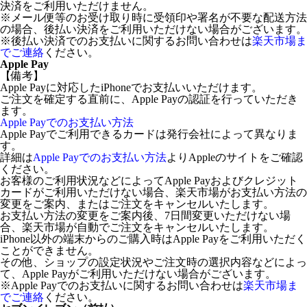
決済をご利用いただけません。
※メール便等のお受け取り時に受領印や署名が不要な配送方法
の場合、後払い決済をご利用いただけない場合がございます。
※後払い決済でのお支払いに関するお問い合わせは
楽天市場ま
でご連絡
ください。
Apple Pay
【備考】
Apple Payに対応したiPhoneでお支払いいただけます。
ご注文を確定する直前に、Apple Payの認証を行っていただき
ます。
Apple Payでのお支払い方法
Apple Payでご利用できるカードは発行会社によって異なりま
す。
詳細は
Apple Payでのお支払い方法
よりAppleのサイトをご確認
ください。
お客様のご利用状況などによってApple Payおよびクレジット
カードがご利用いただけない場合、楽天市場がお支払い方法の
変更をご案内、またはご注文をキャンセルいたします。
お支払い方法の変更をご案内後、7日間変更いただけない場
合、楽天市場が自動でご注文をキャンセルいたします。
iPhone以外の端末からのご購入時はApple Payをご利用いただく
ことができません。
その他、ショップの設定状況やご注文時の選択内容などによっ
て、Apple Payがご利用いただけない場合がございます。
※Apple Payでのお支払いに関するお問い合わせは
楽天市場ま
でご連絡
ください。