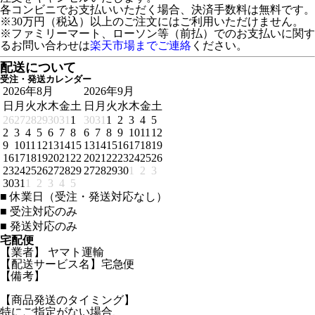
各コンビニでお支払いいただく場合、決済手数料は無料です。
※30万円（税込）以上のご注文にはご利用いただけません。
※ファミリーマート、ローソン等（前払）でのお支払いに関す
るお問い合わせは
楽天市場までご連絡
ください。
配送について
受注・発送カレンダー
2026年8月
2026年9月
日
月
火
水
木
金
土
日
月
火
水
木
金
土
26
27
28
29
30
31
1
30
31
1
2
3
4
5
2
3
4
5
6
7
8
6
7
8
9
10
11
12
9
10
11
12
13
14
15
13
14
15
16
17
18
19
16
17
18
19
20
21
22
20
21
22
23
24
25
26
23
24
25
26
27
28
29
27
28
29
30
1
2
3
30
31
1
2
3
4
5
■
休業日（受注・発送対応なし）
■
受注対応のみ
■
発送対応のみ
宅配便
【業者】 ヤマト運輸
【配送サービス名】宅急便
【備考】
【商品発送のタイミング】
特にご指定がない場合、