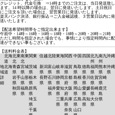
クレジット、代金引換 ⇒14時までのご注文は、当日発送致し
ます。14 時以降の場合は、翌日に発送いたします。土日祝日
にご注文を頂いた場合は、翌営業日に発送いたします。
楽天バンク決済、銀行振込⇒ご入金確認後、３営業日以内に発
送いたします。
【配送希望時間帯をご指定出来ます】
午前中・14時～16時・16時～18時・18時～20時・20時～21時
ただし時間を指定された場合でも、事情により指定時間内に配
達ができない事もございます。
【送料料金表】
北海
北東
南東
関東
信越
北陸
東海
関西
中国
四国
北九
南九
沖縄
道
北
北
州
州
地
北海
青森
宮城
茨城
新潟
富山
岐阜
滋賀
鳥取
徳島
福岡
熊本
沖縄
域
道
県
県
県
県
県
県
県
県
県
県
県
県
詳
岩手
山形
栃木
長野
石川
静岡
京都
島根
香川
佐賀
宮崎
細
県
県
県
県
県
県
府
県
県
県
県
秋田
福島
群馬
福井
愛知
大阪
岡山
愛媛
長崎
鹿児
県
県
県
県
県
府
県
県
県
島
埼玉
三重
兵庫
広島
高知
大分
県
県
県
県
県
県
県
千葉
奈良
山口