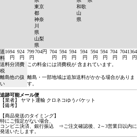
県
県
県
東京
和歌
都
山
神奈
県
川
県
山梨
県
送
1694
924
799
704円
704
594
594
594
594
594
704
704
1364
円
円
円
円
円
円
円
円
円
円
円
円
料
送料分消費
この料金には消費税が 含まれています。
税
離島他の扱
離島・一部地域は追加送料がかかる場合がありま
い
す。
追跡可能メール便
【業者】 ヤマト運輸 クロネコゆうパケット
【備考】
【商品発送のタイミング】
特にご指定がない場合、
コンビニ決済、銀行振込 ⇒ご注文確認後、2～3営業日以内に
発送いたします。