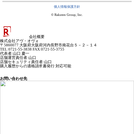
個人情報保護方針
© Rakuten Group, Inc.
会社概要
株式会社アヴ・オヴォ
〒5860077 大阪府大阪府河内長野市南花台５－２－１４
TEL:0721-55-3838 FAX:0721-55-3755
代表者
:
山口 慶一
店舗運営責任者
:
山口
店舗セキュリティ責任者
:
山口
購入履歴からの適格請求書発行:対応可能
お問い合わせ先