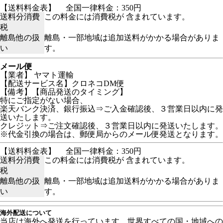
【送料料金表】
全国一律料金：350円
送料分消費
この料金には消費税が 含まれています。
税
離島他の扱
離島・一部地域は追加送料がかかる場合がありま
い
す。
メール便
【業者】 ヤマト運輸
【配送サービス名】クロネコDM便
【備考】【商品発送のタイミング】
特にご指定がない場合、
楽天バンク決済、銀行振込⇒ご入金確認後、３営業日以内に発
送いたします。
クレジット⇒ご注文確認後、３営業日以内に発送いたします。
※代金引換の場合は、郵便局からのメール便発送となります。
【送料料金表】
全国一律料金：350円
送料分消費
この料金には消費税が 含まれています。
税
離島他の扱
離島・一部地域は追加送料がかかる場合がありま
い
す。
海外配送について
当店は海外へ発送を行っています。世界すべての国・地域への