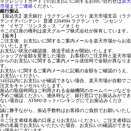
※クレジットカードでのお支払いに関するお問い合わせは
楽天
市場までご連絡
ください。
銀行振込
【振込先】楽天銀行（ラクテンギンコウ）楽天市場支店（ラク
テンイチバシテン） 普通 2204994 ラクテン（ケ゛ンセンソ
サ゛イサフ゜リシスタ－ス゛ノオミセ
※この口座の権利は楽天グループ株式会社が保有しています。
【備考】
ご注文後、お支払いに関するご案内メールを楽天市場からお送
りいたします。
お支払い状況の確認後、発送手続きが開始いたします。
ショップが金額を変更した場合、お客様のご注文時と楽天市場
からのお支払いに関するご案内メール送信時で金額が異なりま
す。
お支払いに関するご案内メールに記載の金額をご確認のうえ、
お支払いください。
14日以内にお支払いが確認できない場合、楽天市場が自動でご
注文をキャンセルいたします。
振込の取扱時間はご利用される金融機関のホームページなどを
予めご確認ください。連休時など、銀行窓口でお振込みができ
ない場合は、ATMやネットバンキングにてお振込みくださ
い。
誠に勝手ながら、振込手数料はお客様のご負担でお願いいたし
ます。
※ご注文者様名義の口座よりお支払いください。ご注文者様以
外の名義でお支払いいただいた場合、お支払いの確認ができな
い場合がございます。