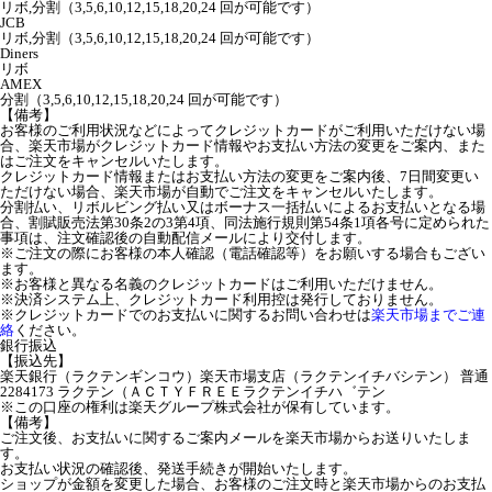
リボ,分割（3,5,6,10,12,15,18,20,24 回が可能です）
JCB
リボ,分割（3,5,6,10,12,15,18,20,24 回が可能です）
Diners
リボ
AMEX
分割（3,5,6,10,12,15,18,20,24 回が可能です）
【備考】
お客様のご利用状況などによってクレジットカードがご利用いただけない場
合、楽天市場がクレジットカード情報やお支払い方法の変更をご案内、また
はご注文をキャンセルいたします。
クレジットカード情報またはお支払い方法の変更をご案内後、7日間変更い
ただけない場合、楽天市場が自動でご注文をキャンセルいたします。
分割払い、リボルビング払い又はボーナス一括払いによるお支払いとなる場
合、割賦販売法第30条2の3第4項、同法施行規則第54条1項各号に定められた
事項は、注文確認後の自動配信メールにより交付します。
※ご注文の際にお客様の本人確認（電話確認等）をお願いする場合もござい
ます。
※お客様と異なる名義のクレジットカードはご利用いただけません。
※決済システム上、クレジットカード利用控は発行しておりません。
※クレジットカードでのお支払いに関するお問い合わせは
楽天市場までご連
絡
ください。
銀行振込
【振込先】
楽天銀行（ラクテンギンコウ）楽天市場支店（ラクテンイチバシテン） 普通
2284173 ラクテン（ＡＣＴＹＦＲＥＥラクテンイチハ゛テン
※この口座の権利は楽天グループ株式会社が保有しています。
【備考】
ご注文後、お支払いに関するご案内メールを楽天市場からお送りいたしま
す。
お支払い状況の確認後、発送手続きが開始いたします。
ショップが金額を変更した場合、お客様のご注文時と楽天市場からのお支払