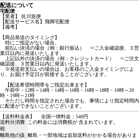
配送について
宅配便
【業者】 佐川急便
【配送サービス名】飛脚宅配便
【備考】
【商品発送のタイミング】
特にご指定がない場合、
前払い決済の場合（例：銀行振込） ⇒ご入金確認後、３営
業日以内に発送いたします。
上記以外の決済の場合（例：クレジットカード） ⇒ご注文
確認後、３営業日以内に発送いたします。
※発送前支払いの場合は、お客様のご入金タイミングによ
り、お届け予定日が前後することがございます。
【配送希望時間帯をご指定出来ます】
午前中・12時～14時・14時～16時・16時～18時・18時～20
時・19時～21時
※ただし時間を指定された場合でも、事情により指定時間内
に配達ができないことがございます。
【送料料金表】
全国一律料金：540円
送料分消費
この料金には消費税が 含まれています。
税
離島他の扱
離島・一部地域は追加送料がかかる場合がありま