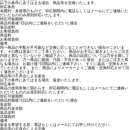
以下の条件にあてはまる場合、商品等を交換いたします。
対応条件
未開封・未使用のもので、対応期間内に電話もしくはメールにてご連絡いた
だいたもののみ原則対応いたします。
対応可能期間
商品到着後7日以内にご連絡をいただいた場合
返品送料
お客様負担
再送料
お客様負担
備考
同一商品の手配が不可能など交換に応じることができない場合がございま
す。その際は返金にてご了承ください。 商品がお手元に届きましたらご注文
内容と異なっていないかご確認下さい。 商品の品質については万全を期して
おりますが、万一商品に破損・汚損・不良があった場合、またはご注文と異
なる場合は、お届け後7日間以内にご連絡下さい。 すぐに返品・交換をさせ
ていただきます。 また、商品によりメーカーよりご連絡・交換対応させて頂
く場合がございます。
商品等の不具合による返金
以下の条件にあてはまる場合、返金いたします。
対応条件
商品の使用有無に関わらず、対応期間内に電話もしくはメールにてご連絡い
ただいたもののみ原則対応いたします。
対応可能期間
商品到着後7日以内にご連絡をいただいた場合
返金額
商品代金全額
返品送料
店舗負担
備考
返金を希望する旨、電話もしくはメールにてお申し付けください。
商品等の不具合による交換