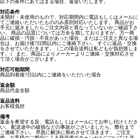
以下の条件にあてはまる場合、返金いたします。
対応条件
未開封・未使用のもので、対応期間内に電話もしくはメールに
てご連絡いただいたもののみ原則対応いたします。 商品がお
手元に届きましたらご注文内容と異なっていないかご確認下さ
い。 商品の品質については万全を期しておりますが、万一商
品に破損・汚損・不良があった場合、またはご注文と異なる場
合は、お届け後7日間以内にご連絡下さい。 すぐに返品・交換
をさせていただきます。（この場合送料は私どもが負担致しま
す。） また、商品によりメーカーよりご連絡・交換対応させ
て頂く場合がございます。
対応可能期間
商品到着後7日以内にご連絡をいただいた場合
返金額
商品代金全額
返品送料
お客様負担
備考
返金を希望する旨、電話もしくはメールにてお申し付けくださ
い。 配送途中の破損などの事故がございましたら、弊社まで
ご連絡下さい。 早急に解決に努めさせて頂きます。 ご注文
後、お客様のご都合による発送後のキャンセルについては 送