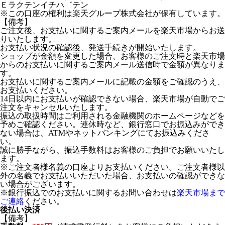
Ｅラクテンイチハ゛テン
※この口座の権利は楽天グループ株式会社が保有しています。
【備考】
ご注文後、お支払いに関するご案内メールを楽天市場からお送
りいたします。
お支払い状況の確認後、発送手続きが開始いたします。
ショップが金額を変更した場合、お客様のご注文時と楽天市場
からのお支払いに関するご案内メール送信時で金額が異なりま
す。
お支払いに関するご案内メールに記載の金額をご確認のうえ、
お支払いください。
14日以内にお支払いが確認できない場合、楽天市場が自動でご
注文をキャンセルいたします。
振込の取扱時間はご利用される金融機関のホームページなどを
予めご確認ください。連休時など、銀行窓口でお振込みができ
ない場合は、ATMやネットバンキングにてお振込みくださ
い。
誠に勝手ながら、振込手数料はお客様のご負担でお願いいたし
ます。
※ご注文者様名義の口座よりお支払いください。ご注文者様以
外の名義でお支払いいただいた場合、お支払いの確認ができな
い場合がございます。
※銀行振込でのお支払いに関するお問い合わせは
楽天市場まで
ご連絡
ください。
後払い決済
【備考】