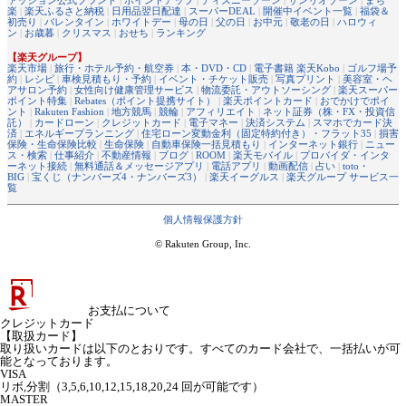
ァッション公式ブランド
|
ポイントアップ
|
ディズニーゾーン
|
サンリオゾーン
|
まち
楽
|
楽天ふるさと納税
|
日用品翌日配達
|
スーパーDEAL
|
開催中イベント一覧
|
福袋＆
初売り
|
バレンタイン
|
ホワイトデー
|
母の日
|
父の日
|
お中元
|
敬老の日
|
ハロウィ
ン
|
お歳暮
|
クリスマス
|
おせち
|
ランキング
【楽天グループ】
楽天市場
|
旅行・ホテル予約・航空券
|
本・DVD・CD
|
電子書籍 楽天Kobo
|
ゴルフ場予
約
|
レシピ
|
車検見積もり・予約
|
イベント・チケット販売
|
写真プリント
|
美容室・ヘ
アサロン予約
|
女性向け健康管理サービス
|
物流委託・アウトソーシング
|
楽天スーパー
ポイント特集
|
Rebates（ポイント提携サイト）
|
楽天ポイントカード
|
おでかけでポイ
ント
|
Rakuten Fashion
|
地方競馬
|
競輪
|
アフィリエイト
|
ネット証券（株・FX・投資信
託）
|
カードローン
|
クレジットカード
|
電子マネー
|
決済システム
|
スマホでカード決
済
|
エネルギープランニング
|
住宅ローン変動金利（固定特約付き）・フラット35
|
損害
保険・生命保険比較
|
生命保険
|
自動車保険一括見積もり
|
インターネット銀行
|
ニュー
ス・検索
|
仕事紹介
|
不動産情報
|
ブログ
|
ROOM
|
楽天モバイル
|
プロバイダ・インタ
ーネット接続
|
無料通話＆メッセージアプリ
|
電話アプリ
|
動画配信
|
占い
|
toto・
BIG
|
宝くじ（ナンバーズ4・ナンバーズ3）
|
楽天イーグルス
|
楽天グループ サービス一
覧
個人情報保護方針
© Rakuten Group, Inc.
お支払について
クレジットカード
【取扱カード】
取り扱いカードは以下のとおりです。すべてのカード会社で、一括払いが可
能となっております。
VISA
リボ,分割（3,5,6,10,12,15,18,20,24 回が可能です）
MASTER