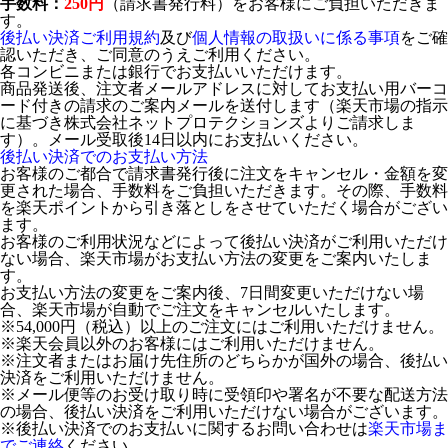
手数料：
250円
（請求書発行料）をお客様にご負担いただきま
す。
後払い決済ご利用規約
及び
個人情報の取扱いに係る事項
をご確
認いただき、ご同意のうえご利用ください。
各コンビニまたは銀行でお支払いいただけます。
商品発送後、注文者メールアドレスに対してお支払い用バーコ
ード付きの請求のご案内メールを送付します（楽天市場の指示
に基づき株式会社ネットプロテクションズよりご請求しま
す）。メール受取後14日以内にお支払いください。
後払い決済でのお支払い方法
お客様のご都合で請求書発行後に注文をキャンセル・金額を変
更された場合、手数料をご負担いただきます。その際、手数料
を楽天ポイントから引き落としをさせていただく場合がござい
ます。
お客様のご利用状況などによって後払い決済がご利用いただけ
ない場合、楽天市場がお支払い方法の変更をご案内いたしま
す。
お支払い方法の変更をご案内後、7日間変更いただけない場
合、楽天市場が自動でご注文をキャンセルいたします。
※54,000円（税込）以上のご注文にはご利用いただけません。
※楽天会員以外のお客様にはご利用いただけません。
※注文者またはお届け先住所のどちらかが国外の場合、後払い
決済をご利用いただけません。
※メール便等のお受け取り時に受領印や署名が不要な配送方法
の場合、後払い決済をご利用いただけない場合がございます。
※後払い決済でのお支払いに関するお問い合わせは
楽天市場ま
でご連絡
ください。