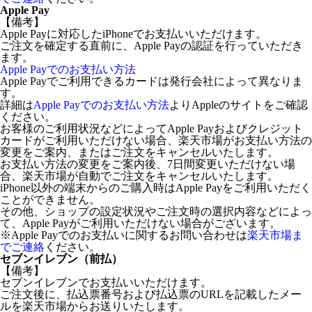
Apple Pay
【備考】
Apple Payに対応したiPhoneでお支払いいただけます。
ご注文を確定する直前に、Apple Payの認証を行っていただき
ます。
Apple Payでのお支払い方法
Apple Payでご利用できるカードは発行会社によって異なりま
す。
詳細は
Apple Payでのお支払い方法
よりAppleのサイトをご確認
ください。
お客様のご利用状況などによってApple Payおよびクレジット
カードがご利用いただけない場合、楽天市場がお支払い方法の
変更をご案内、またはご注文をキャンセルいたします。
お支払い方法の変更をご案内後、7日間変更いただけない場
合、楽天市場が自動でご注文をキャンセルいたします。
iPhone以外の端末からのご購入時はApple Payをご利用いただく
ことができません。
その他、ショップの設定状況やご注文時の選択内容などによっ
て、Apple Payがご利用いただけない場合がございます。
※Apple Payでのお支払いに関するお問い合わせは
楽天市場ま
でご連絡
ください。
セブンイレブン（前払）
【備考】
セブンイレブンでお支払いいただけます。
ご注文後に、払込票番号および払込票のURLを記載したメー
ルを楽天市場からお送りいたします。