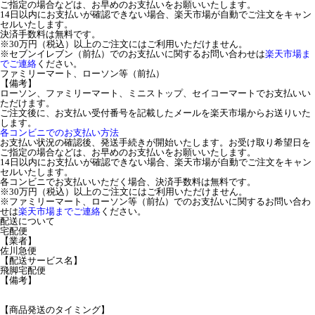
ご指定の場合などは、お早めのお支払いをお願いいたします。
14日以内にお支払いが確認できない場合、楽天市場が自動でご注文をキャン
セルいたします。
決済手数料は無料です。
※30万円（税込）以上のご注文にはご利用いただけません。
※セブンイレブン（前払）でのお支払いに関するお問い合わせは
楽天市場ま
でご連絡
ください。
ファミリーマート、ローソン等（前払）
【備考】
ローソン、ファミリーマート、ミニストップ、セイコーマートでお支払いい
ただけます。
ご注文後に、お支払い受付番号を記載したメールを楽天市場からお送りいた
します。
各コンビニでのお支払い方法
お支払い状況の確認後、発送手続きが開始いたします。お受け取り希望日を
ご指定の場合などは、お早めのお支払いをお願いいたします。
14日以内にお支払いが確認できない場合、楽天市場が自動でご注文をキャン
セルいたします。
各コンビニでお支払いいただく場合、決済手数料は無料です。
※30万円（税込）以上のご注文にはご利用いただけません。
※ファミリーマート、ローソン等（前払）でのお支払いに関するお問い合わ
せは
楽天市場までご連絡
ください。
配送について
宅配便
【業者】
佐川急便
【配送サービス名】
飛脚宅配便
【備考】
【商品発送のタイミング】