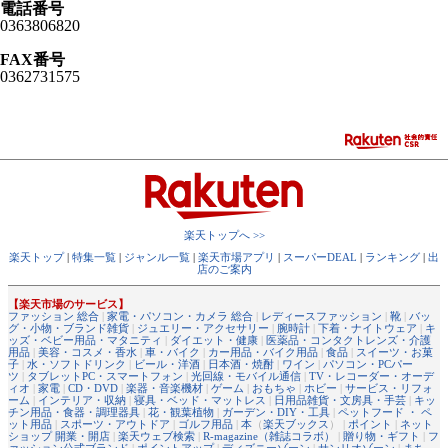
電話番号
0363806820
FAX番号
0362731575
楽天トップへ >>
楽天トップ
|
特集一覧
|
ジャンル一覧
|
楽天市場アプリ
|
スーパーDEAL
|
ランキング
|
出
店のご案内
【楽天市場のサービス】
ファッション 総合
|
家電・パソコン・カメラ 総合
|
レディースファッション
|
靴
|
バッ
グ・小物・ブランド雑貨
|
ジュエリー・アクセサリー
|
腕時計
|
下着・ナイトウェア
|
キ
ッズ・ベビー用品・マタニティ
|
ダイエット・健康
|
医薬品・コンタクトレンズ・介護
用品
|
美容・コスメ・香水
|
車・バイク
|
カー用品・バイク用品
|
食品
|
スイーツ・お菓
子
|
水・ソフトドリンク
|
ビール・洋酒
|
日本酒・焼酎
|
ワイン
|
パソコン・PCパー
ツ
|
タブレットPC・スマートフォン
|
光回線・モバイル通信
|
TV・レコーダー・オーデ
ィオ
|
家電
|
CD・DVD
|
楽器・音楽機材
|
ゲーム
|
おもちゃ
|
ホビー
|
サービス・リフォ
ーム
|
インテリア・収納
|
寝具・ベッド・マットレス
|
日用品雑貨・文房具・手芸
|
キッ
チン用品・食器・調理器具
|
花・観葉植物
|
ガーデン・DIY・工具
|
ペットフード ・ ペ
ット用品
|
スポーツ・アウトドア
|
ゴルフ用品
|
本
（
楽天ブックス
） |
ポイント
|
ネット
ショップ 開業・開店
|
楽天ウェブ検索
|
R-magazine（雑誌コラボ）
|
贈り物・ギフト
|
フ