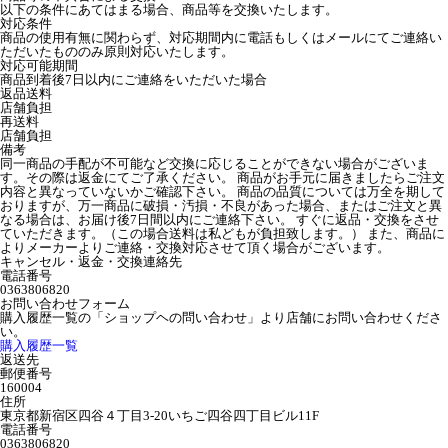
以下の条件にあてはまる場合、商品等を交換いたします。
対応条件
商品の使用有無に関わらず、対応期間内に電話もしくはメールにてご連絡い
ただいたもののみ原則対応いたします。
対応可能期間
商品到着後7日以内にご連絡をいただいた場合
返品送料
店舗負担
再送料
店舗負担
備考
同一商品の手配が不可能など交換に応じることができない場合がございま
す。その際は返金にてご了承ください。 商品がお手元に届きましたらご注文
内容と異なっていないかご確認下さい。 商品の品質については万全を期して
おりますが、万一商品に破損・汚損・不良があった場合、またはご注文と異
なる場合は、お届け後7日間以内にご連絡下さい。 すぐに返品・交換をさせ
ていただきます。（この場合送料は私どもが負担致します。） また、商品に
よりメーカーよりご連絡・交換対応させて頂く場合がございます。
キャンセル・返金・交換連絡先
電話番号
0363806820
お問い合わせフォーム
購入履歴一覧の「ショップヘの問い合わせ」より店舗にお問い合わせくださ
い。
購入履歴一覧
返送先
郵便番号
160004
住所
東京都新宿区四谷４丁目3-20いちご四谷四丁目ビル11F
電話番号
0363806820