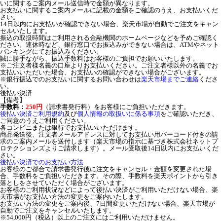
いに関するご案内メール送信時で金額が異なります。
お支払いに関するご案内メールに記載の金額をご確認のうえ、お支払いくだ
さい。
14日以内にお支払いが確認できない場合、楽天市場が自動でご注文をキャン
セルいたします。
振込の取扱時間はご利用される金融機関のホームページなどを予めご確認く
ださい。連休時など、銀行窓口でお振込みができない場合は、ATMやネット
バンキングにてお振込みください。
誠に勝手ながら、振込手数料はお客様のご負担でお願いいたします。
※ご注文者様名義の口座よりお支払いください。ご注文者様以外の名義でお
支払いいただいた場合、お支払いの確認ができない場合がございます。
※銀行振込でのお支払いに関するお問い合わせは
楽天市場までご連絡
くださ
い。
後払い決済
【備考】
手数料：
250円
（請求書発行料）をお客様にご負担いただきます。
後払い決済ご利用規約
及び
個人情報の取扱いに係る事項
をご確認いただき、
ご同意のうえご利用ください。
各コンビニまたは銀行でお支払いいただけます。
商品発送後、注文者メールアドレスに対してお支払い用バーコード付きの請
求のご案内メールを送付します（楽天市場の指示に基づき株式会社ネットプ
ロテクションズよりご請求します）。メール受取後14日以内にお支払いくだ
さい。
後払い決済でのお支払い方法
お客様のご都合で請求書発行後に注文をキャンセル・金額を変更された場
合、手数料をご負担いただきます。その際、手数料を楽天ポイントから引き
落としをさせていただく場合がございます。
お客様のご利用状況などによって後払い決済がご利用いただけない場合、楽
天市場がお支払い方法の変更をご案内いたします。
お支払い方法の変更をご案内後、7日間変更いただけない場合、楽天市場が
自動でご注文をキャンセルいたします。
※54,000円（税込）以上のご注文にはご利用いただけません。