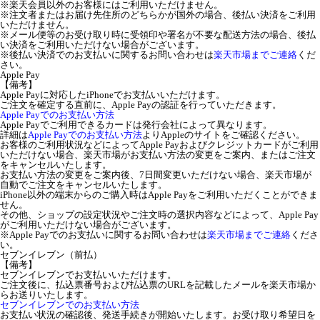
※楽天会員以外のお客様にはご利用いただけません。
※注文者またはお届け先住所のどちらかが国外の場合、後払い決済をご利用
いただけません。
※メール便等のお受け取り時に受領印や署名が不要な配送方法の場合、後払
い決済をご利用いただけない場合がございます。
※後払い決済でのお支払いに関するお問い合わせは
楽天市場までご連絡
くだ
さい。
Apple Pay
【備考】
Apple Payに対応したiPhoneでお支払いいただけます。
ご注文を確定する直前に、Apple Payの認証を行っていただきます。
Apple Payでのお支払い方法
Apple Payでご利用できるカードは発行会社によって異なります。
詳細は
Apple Payでのお支払い方法
よりAppleのサイトをご確認ください。
お客様のご利用状況などによってApple Payおよびクレジットカードがご利用
いただけない場合、楽天市場がお支払い方法の変更をご案内、またはご注文
をキャンセルいたします。
お支払い方法の変更をご案内後、7日間変更いただけない場合、楽天市場が
自動でご注文をキャンセルいたします。
iPhone以外の端末からのご購入時はApple Payをご利用いただくことができま
せん。
その他、ショップの設定状況やご注文時の選択内容などによって、Apple Pay
がご利用いただけない場合がございます。
※Apple Payでのお支払いに関するお問い合わせは
楽天市場までご連絡
くださ
い。
セブンイレブン（前払）
【備考】
セブンイレブンでお支払いいただけます。
ご注文後に、払込票番号および払込票のURLを記載したメールを楽天市場か
らお送りいたします。
セブンイレブンでのお支払い方法
お支払い状況の確認後、発送手続きが開始いたします。お受け取り希望日を