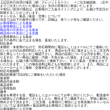
上記以外の決済の場合（例：クレジットカード） ⇒ご注文確認後、（正午
までご注文いただいた場合には）当日の営業日に発送いたします。
※前払い決済の場合は、お客様のご入金タイミングにより、お届け予定日が
前後することがございます。
キャンセル・返品（返金・交換）について
当店では以下の条件の通りです。詳細は、各リンク先をご確認ください。
お客様都合による返金
お客様都合による交換
商品等の不具合による返金
商品等の不具合による交換
お客様都合による返金
以下の条件にあてはまる場合、返金いたします。
対応条件
未開封・未使用のもので、対応期間内に電話もしくはメールにてご連絡いた
だいたもののみ原則対応いたします。 商品がお手元に届きましたらご注文内
容と異なっていないかご確認下さい。 商品の品質については万全を期してお
りますが、万一商品に破損・汚損・不良があった場合、またはご注文と異な
る場合は、お届け後7日間以内にご連絡下さい。 すぐに返品・交換をさせて
いただきます。（この場合送料は私どもが負担致します。） また、商品によ
りメーカーよりご連絡・交換対応させて頂く場合がございます。
対応可能期間
商品到着後7日以内にご連絡をいただいた場合
返金額
商品代金全額
返品送料
お客様負担
備考
返金を希望する旨、電話もしくはメールにてお申し付けください。 配送途中
の破損などの事故がございましたら、弊社までご連絡下さい。 早急に解決に
努めさせて頂きます。 ご注文後、お客様のご都合による発送後のキャンセル
については 送付送料＋返品送料はお客様のご負担となります。
お客様都合による交換