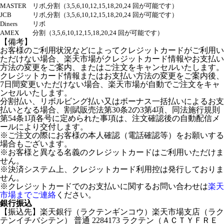
MASTER
リボ,分割（3,5,6,10,12,15,18,20,24 回が可能です）
JCB
リボ,分割（3,5,6,10,12,15,18,20,24 回が可能です）
Diners
リボ
AMEX
分割（3,5,6,10,12,15,18,20,24 回が可能です）
【備考】
お客様のご利用状況などによってクレジットカードがご利用い
ただけない場合、楽天市場がクレジットカード情報やお支払い
方法の変更をご案内、またはご注文をキャンセルいたします。
クレジットカード情報またはお支払い方法の変更をご案内後、
7日間変更いただけない場合、楽天市場が自動でご注文をキャ
ンセルいたします。
分割払い、リボルビング払い又はボーナス一括払いによるお支
払いとなる場合、割賦販売法第30条2の3第4項、同法施行規則
第54条1項各号に定められた事項は、注文確認後の自動配信メ
ールにより交付します。
※ご注文の際にお客様の本人確認（電話確認等）をお願いする
場合もございます。
※お客様と異なる名義のクレジットカードはご利用いただけま
せん。
※決済システム上、クレジットカード利用控は発行しておりま
せん。
※クレジットカードでのお支払いに関するお問い合わせは
楽天
市場までご連絡
ください。
銀行振込
【振込先】楽天銀行（ラクテンギンコウ）楽天市場支店（ラク
テンイチバシテン） 普通 2284173 ラクテン（ＡＣＴＹＦＲＥ