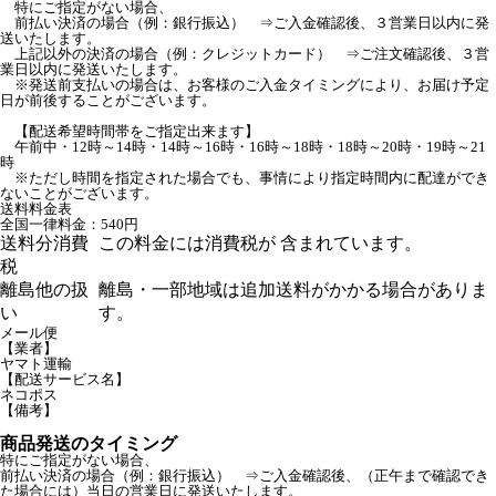
特にご指定がない場合、
前払い決済の場合（例：銀行振込） ⇒ご入金確認後、３営業日以内に発
送いたします。
上記以外の決済の場合（例：クレジットカード） ⇒ご注文確認後、３営
業日以内に発送いたします。
※発送前支払いの場合は、お客様のご入金タイミングにより、お届け予定
日が前後することがございます。
【配送希望時間帯をご指定出来ます】
午前中・12時～14時・14時～16時・16時～18時・18時～20時・19時～21
時
※ただし時間を指定された場合でも、事情により指定時間内に配達ができ
ないことがございます。
送料料金表
全国一律料金：540円
送料分消費
この料金には消費税が 含まれています。
税
離島他の扱
離島・一部地域は追加送料がかかる場合がありま
い
す。
メール便
【業者】
ヤマト運輸
【配送サービス名】
ネコポス
【備考】
商品発送のタイミング
特にご指定がない場合、
前払い決済の場合（例：銀行振込） ⇒ご入金確認後、（正午まで確認でき
た場合には）当日の営業日に発送いたします。