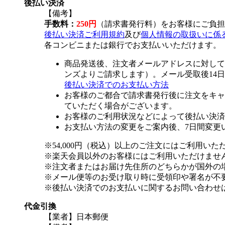
後払い決済
【備考】
手数料：
250円
（請求書発行料）をお客様にご負担
後払い決済ご利用規約
及び
個人情報の取扱いに係
各コンビニまたは銀行でお支払いいただけます。
商品発送後、注文者メールアドレスに対して
ンズよりご請求します）。メール受取後14
後払い決済でのお支払い方法
お客様のご都合で請求書発行後に注文をキャ
ていただく場合がございます。
お客様のご利用状況などによって後払い決済
お支払い方法の変更をご案内後、7日間変更
※54,000円（税込）以上のご注文にはご利用いた
※楽天会員以外のお客様にはご利用いただけませ
※注文者またはお届け先住所のどちらかが国外の
※メール便等のお受け取り時に受領印や署名が不
※後払い決済でのお支払いに関するお問い合わせ
代金引換
【業者】日本郵便