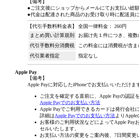
【備考】
●ご注文後にショップからメールにてお支払い総
●代金は配達された商品のお受け取り時に配送員
【代引手数料料金表】 全国一律料金： 260円
まとめ買い計算規則
お届け先１件につき、複数
代引手数料分消費税
この料金には消費税が含ま
代引業者指定
指定なし
Apple Pay
【備考】
Apple Payに対応したiPhoneでお支払いいただけま
ご注文を確定する直前に、Apple Payの認
Apple Payでのお支払い方法
Apple Payでご利用できるカードは発行会
詳細は
Apple Payでのお支払い方法
よりApp
お客様のご利用状況などによってApple 
セルいたします。
お支払い方法の変更をご案内後、7日間変更