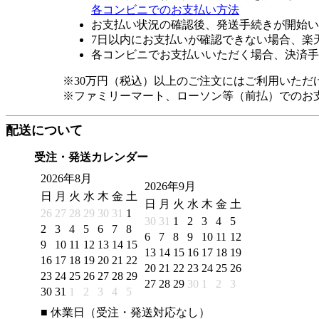
各コンビニでのお支払い方法
お支払い状況の確認後、発送手続きが開始い
7日以内にお支払いが確認できない場合、楽
各コンビニでお支払いいただく場合、決済手
※30万円（税込）以上のご注文にはご利用いただ
※ファミリーマート、ローソン等（前払）でのお
配送について
受注・発送カレンダー
2026年8月
2026年9月
日
月
火
水
木
金
土
日
月
火
水
木
金
土
26
27
28
29
30
31
1
30
31
1
2
3
4
5
2
3
4
5
6
7
8
6
7
8
9
10
11
12
9
10
11
12
13
14
15
13
14
15
16
17
18
19
16
17
18
19
20
21
22
20
21
22
23
24
25
26
23
24
25
26
27
28
29
27
28
29
30
1
2
3
30
31
1
2
3
4
5
■
休業日（受注・発送対応なし）