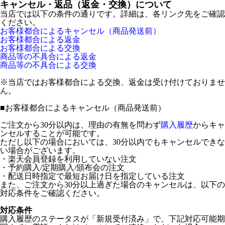
キャンセル・返品（返金・交換）について
当店では以下の条件の通りです。詳細は、各リンク先をご確認
ください。
お客様都合によるキャンセル（商品発送前）
お客様都合による返金
お客様都合による交換
商品等の不具合による返金
商品等の不具合による交換
※当店ではお客様都合による交換、返金は受け付けておりませ
ん。
■
お客様都合によるキャンセル（商品発送前）
ご注文から30分以内は、理由の有無を問わず
購入履歴
からキャ
ンセルすることが可能です。
ただし以下の場合においては、30分以内でもキャンセルできな
い場合がございます。
・楽天会員登録を利用していない注文
・予約購入/定期購入/頒布会の注文
・配送日時指定で最短お届け日を指定している注文
また、ご注文から30分以上過ぎた場合のキャンセルは、以下の
対応条件をご確認ください。
対応条件
購入履歴のステータスが「新規受付済み」で、下記対応可能期