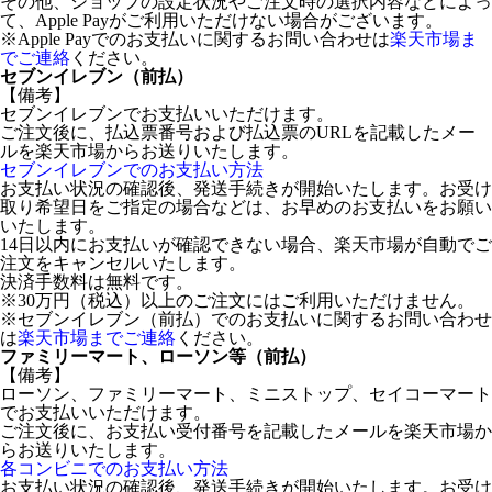
その他、ショップの設定状況やご注文時の選択内容などによっ
て、Apple Payがご利用いただけない場合がございます。
※Apple Payでのお支払いに関するお問い合わせは
楽天市場ま
でご連絡
ください。
セブンイレブン（前払）
【備考】
セブンイレブンでお支払いいただけます。
ご注文後に、払込票番号および払込票のURLを記載したメー
ルを楽天市場からお送りいたします。
セブンイレブンでのお支払い方法
お支払い状況の確認後、発送手続きが開始いたします。お受け
取り希望日をご指定の場合などは、お早めのお支払いをお願い
いたします。
14日以内にお支払いが確認できない場合、楽天市場が自動でご
注文をキャンセルいたします。
決済手数料は無料です。
※30万円（税込）以上のご注文にはご利用いただけません。
※セブンイレブン（前払）でのお支払いに関するお問い合わせ
は
楽天市場までご連絡
ください。
ファミリーマート、ローソン等（前払）
【備考】
ローソン、ファミリーマート、ミニストップ、セイコーマート
でお支払いいただけます。
ご注文後に、お支払い受付番号を記載したメールを楽天市場か
らお送りいたします。
各コンビニでのお支払い方法
お支払い状況の確認後、発送手続きが開始いたします。お受け