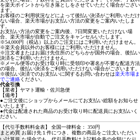
を楽天ポイントから引き落としをさせていただく場合がござい
ます。
お客様のご利用状況などによって後払い決済がご利用いただけ
ない場合、楽天市場がお支払い方法の変更をご案内いたしま
す。
お支払い方法の変更をご案内後、7日間変更いただけない場
合、楽天市場が自動でご注文をキャンセルいたします。
※54,000円（税込）以上のご注文にはご利用いただけません。
※楽天会員以外のお客様にはご利用いただけません。
※注文者またはお届け先住所のどちらかが国外の場合、後払い
決済をご利用いただけません。
※メール便等のお受け取り時に受領印や署名が不要な配送方法
の場合、後払い決済をご利用いただけない場合がございます。
※後払い決済でのお支払いに関するお問い合わせは
楽天市場ま
でご連絡
ください。
代金引換
【業者】ヤマト運輸・佐川急便
【備考】
●ご注文後にショップからメールにてお支払い総額をお知らせ
いたします。
●代金は配達された商品のお受け取り時に配送員にお支払いく
ださい。
【代引手数料料金表】 全国一律料金： 350円
まとめ買
お届け先１件につき、複数の商品をご注文いただい
い計算規
た場合でも、代引手数料は上記料金表の金額になり