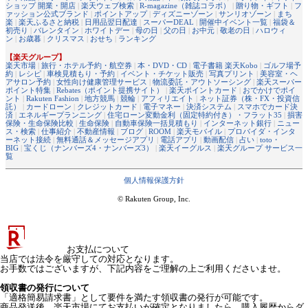
ショップ 開業・開店
|
楽天ウェブ検索
|
R-magazine（雑誌コラボ）
|
贈り物・ギフト
|
フ
ァッション公式ブランド
|
ポイントアップ
|
ディズニーゾーン
|
サンリオゾーン
|
まち
楽
|
楽天ふるさと納税
|
日用品翌日配達
|
スーパーDEAL
|
開催中イベント一覧
|
福袋＆
初売り
|
バレンタイン
|
ホワイトデー
|
母の日
|
父の日
|
お中元
|
敬老の日
|
ハロウィ
ン
|
お歳暮
|
クリスマス
|
おせち
|
ランキング
【楽天グループ】
楽天市場
|
旅行・ホテル予約・航空券
|
本・DVD・CD
|
電子書籍 楽天Kobo
|
ゴルフ場予
約
|
レシピ
|
車検見積もり・予約
|
イベント・チケット販売
|
写真プリント
|
美容室・ヘ
アサロン予約
|
女性向け健康管理サービス
|
物流委託・アウトソーシング
|
楽天スーパー
ポイント特集
|
Rebates（ポイント提携サイト）
|
楽天ポイントカード
|
おでかけでポイ
ント
|
Rakuten Fashion
|
地方競馬
|
競輪
|
アフィリエイト
|
ネット証券（株・FX・投資信
託）
|
カードローン
|
クレジットカード
|
電子マネー
|
決済システム
|
スマホでカード決
済
|
エネルギープランニング
|
住宅ローン変動金利（固定特約付き）・フラット35
|
損害
保険・生命保険比較
|
生命保険
|
自動車保険一括見積もり
|
インターネット銀行
|
ニュー
ス・検索
|
仕事紹介
|
不動産情報
|
ブログ
|
ROOM
|
楽天モバイル
|
プロバイダ・インタ
ーネット接続
|
無料通話＆メッセージアプリ
|
電話アプリ
|
動画配信
|
占い
|
toto・
BIG
|
宝くじ（ナンバーズ4・ナンバーズ3）
|
楽天イーグルス
|
楽天グループ サービス一
覧
個人情報保護方針
© Rakuten Group, Inc.
お支払について
当店では法令を厳守しての対応となります。
お手数ではございますが、下記内容をご理解の上ご利用くださいませ。
領収書の発行について
「適格簡易請求書」として要件を満たす領収書の発行が可能です。
商品発送後、楽天市場にてお支払いが確定となりましたら、購入履歴からダ