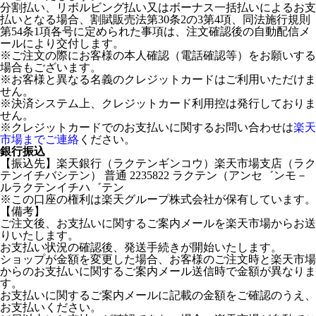
分割払い、リボルビング払い又はボーナス一括払いによるお支
払いとなる場合、割賦販売法第30条2の3第4項、同法施行規則
第54条1項各号に定められた事項は、注文確認後の自動配信メ
ールにより交付します。
※ご注文の際にお客様の本人確認（電話確認等）をお願いする
場合もございます。
※お客様と異なる名義のクレジットカードはご利用いただけま
せん。
※決済システム上、クレジットカード利用控は発行しておりま
せん。
※クレジットカードでのお支払いに関するお問い合わせは
楽天
市場までご連絡
ください。
銀行振込
【振込先】楽天銀行（ラクテンギンコウ）楽天市場支店（ラク
テンイチバシテン） 普通 2235822 ラクテン（アンセ゛ンモ－
ルラクテンイチハ゛テン
※この口座の権利は楽天グループ株式会社が保有しています。
【備考】
ご注文後、お支払いに関するご案内メールを楽天市場からお送
りいたします。
お支払い状況の確認後、発送手続きが開始いたします。
ショップが金額を変更した場合、お客様のご注文時と楽天市場
からのお支払いに関するご案内メール送信時で金額が異なりま
す。
お支払いに関するご案内メールに記載の金額をご確認のうえ、
お支払いください。