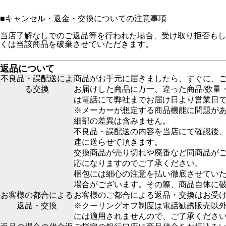
■
キャンセル・返金・交換についての注意事項
当店了解なしでのご返品等を行われた場合、受け取り拒否もし
くは当該商品を破棄させていただきます。
返品について
不良品・誤配送によ
商品がお手元に届きましたら、すぐに、
る交換
お届けした商品に万一、違った商品/数量
は電話にて弊社までお届け日より営業日で
※メーカーが想定する商品機能に問題が
細部の差異は含みません。
不良品・誤配送の内容を当店にて確認後
速に送らせて頂きます。
交換商品が売り切れや廃番など同商品が
応になりますのでご了承ください。
梱包には細心の注意を払い徹底させてい
場合がございます。その際、商品自体に
お客様の都合による
お客様のご都合による返品・交換はお受
返品・交換
※クーリングオフ制度は電話勧誘販売以
には適用されませんので、ご了承くださ