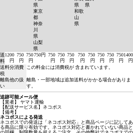
県
県
県
東京
和歌
都
山
神奈
県
川
県
山梨
県
送
1200
750
750
750円
750
750
750
750
750
750
750
750
1400
円
円
円
円
円
円
円
円
円
円
円
円
料
送料分消費
この料金には消費税が 含まれています。
税
離島他の扱
離島・一部地域は追加送料がかかる場合がありま
い
す。
追跡可能メール便
【業者】 ヤマト運輸
【配送サービス名】ネコポス
【備考】
ネコポスによる発送
ネコポスでの発送は「ネコポス対応」と商品ページに記してあ
る商品に限り有効です。ネコポス対応と書かれていない商品と
の同梱、制限数量を超えるご注文、その他弊社でネコポスでの