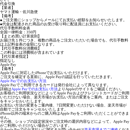
代金引換
【業者】
ヤマト運輸・佐川急便
【備考】
●ご注文後にショップからメールにてお支払い総額をお知らせいたします。
●代金は配達された商品のお受け取り時に配送員にお支払いください。
代引手数料料金表
全国一律料金：350円
【まとめ買い計算規則】
お届け先１件につき、複数の商品をご注文いただいた場合でも、代引手数料
は上記料金表の金額になります。
【代引手数料分消費税】
この料金には消費税が含まれています
【代引業者指定】
指定なし
Apple Pay
【備考】
Apple Payに対応したiPhoneでお支払いいただけます。
ご注文を確定する直前に、Apple Payの認証を行っていただきます。
Apple Payでのお支払い方法
Apple Payでご利用できるカードは発行会社によって異なります。
詳細は
Apple Payでのお支払い方法
よりAppleのサイトをご確認ください。
お客様のご利用状況などによってApple Payおよびクレジットカードがご利用
いただけない場合、楽天市場がお支払い方法の変更をご案内、またはご注文
をキャンセルいたします。
お支払い方法の変更をご案内後、7日間変更いただけない場合、楽天市場が
自動でご注文をキャンセルいたします。
iPhone以外の端末からのご購入時はApple Payをご利用いただくことができま
せん。
その他、ショップの設定状況やご注文時の選択内容などによって、Apple Pay
がご利用いただけない場合がございます。
※Apple Payでのお支払いに関するお問い合わせは
楽天市場までご連絡
くださ