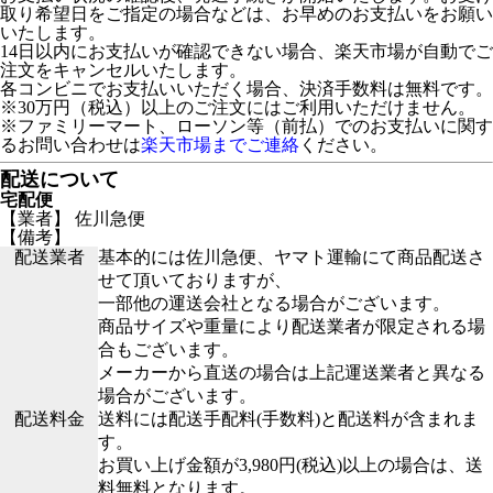
取り希望日をご指定の場合などは、お早めのお支払いをお願い
いたします。
14日以内にお支払いが確認できない場合、楽天市場が自動でご
注文をキャンセルいたします。
各コンビニでお支払いいただく場合、決済手数料は無料です。
※30万円（税込）以上のご注文にはご利用いただけません。
※ファミリーマート、ローソン等（前払）でのお支払いに関す
るお問い合わせは
楽天市場までご連絡
ください。
配送について
宅配便
【業者】 佐川急便
【備考】
配送業者
基本的には佐川急便、ヤマト運輸にて商品配送さ
せて頂いておりますが、
一部他の運送会社となる場合がございます。
商品サイズや重量により配送業者が限定される場
合もございます。
メーカーから直送の場合は上記運送業者と異なる
場合がございます。
配送料金
送料には配送手配料(手数料)と配送料が含まれま
す。
お買い上げ金額が3,980円(税込)以上の場合は、送
料無料となります。