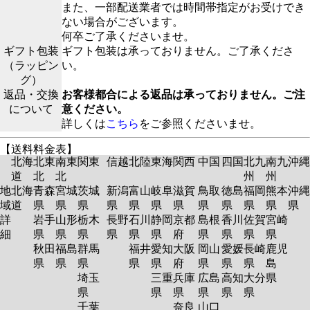
また、一部配送業者では時間帯指定がお受けでき
ない場合がございます。
何卒ご了承くださいませ。
ギフト包装
ギフト包装は承っておりません。ご了承くださ
（ラッピン
い。
グ）
返品・交換
お客様都合による返品は承っておりません。ご注
について
意ください。
詳しくは
こちら
をご参照くださいませ。
【送料料金表】
北海
北東
南東
関東
信越
北陸
東海
関西
中国
四国
北九
南九
沖縄
道
北
北
州
州
地
北海
青森
宮城
茨城
新潟
富山
岐阜
滋賀
鳥取
徳島
福岡
熊本
沖縄
域
道
県
県
県
県
県
県
県
県
県
県
県
県
詳
岩手
山形
栃木
長野
石川
静岡
京都
島根
香川
佐賀
宮崎
細
県
県
県
県
県
県
府
県
県
県
県
秋田
福島
群馬
福井
愛知
大阪
岡山
愛媛
長崎
鹿児
県
県
県
県
県
府
県
県
県
島
埼玉
三重
兵庫
広島
高知
大分
県
県
県
県
県
県
県
千葉
奈良
山口