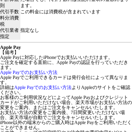
則
ます。
代引手数
この料金には消費税が含まれています
料分消費
税
代引業者
指定なし
指定
Apple Pay
【備考】
Apple Payに対応したiPhoneでお支払いいただけます。
ご注文を確定する直前に、Apple Payの認証を行っていただき
ます。
Apple Payでのお支払い方法
Apple Payでご利用できるカードは発行会社によって異なりま
す。
詳細は
Apple Payでのお支払い方法
よりAppleのサイトをご確認
ください。
お客様のご利用状況などによってApple Payおよびクレジット
カードがご利用いただけない場合、楽天市場がお支払い方法の
変更をご案内、またはご注文をキャンセルいたします。
お支払い方法の変更をご案内後、7日間変更いただけない場
合、楽天市場が自動でご注文をキャンセルいたします。
iPhone以外の端末からのご購入時はApple Payをご利用いただく
ことができません。