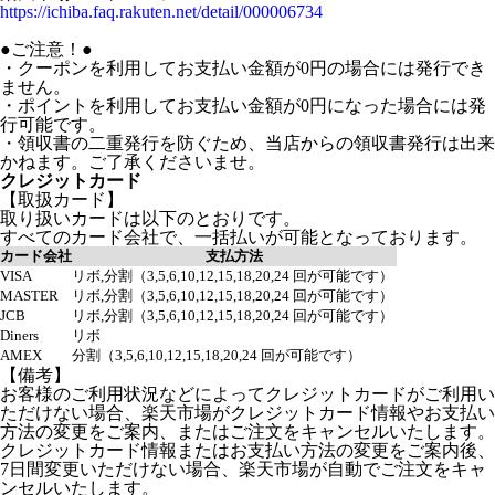
https://ichiba.faq.rakuten.net/detail/000006734
●ご注意！●
・クーポンを利用してお支払い金額が0円の場合には発行でき
ません。
・ポイントを利用してお支払い金額が0円になった場合には発
行可能です。
・領収書の二重発行を防ぐため、当店からの領収書発行は出来
かねます。ご了承くださいませ。
クレジットカード
【取扱カード】
取り扱いカードは以下のとおりです。
すべてのカード会社で、一括払いが可能となっております。
カード会社
支払方法
VISA
リボ,分割（3,5,6,10,12,15,18,20,24 回が可能です）
MASTER
リボ,分割（3,5,6,10,12,15,18,20,24 回が可能です）
JCB
リボ,分割（3,5,6,10,12,15,18,20,24 回が可能です）
Diners
リボ
AMEX
分割（3,5,6,10,12,15,18,20,24 回が可能です）
【備考】
お客様のご利用状況などによってクレジットカードがご利用い
ただけない場合、楽天市場がクレジットカード情報やお支払い
方法の変更をご案内、またはご注文をキャンセルいたします。
クレジットカード情報またはお支払い方法の変更をご案内後、
7日間変更いただけない場合、楽天市場が自動でご注文をキャ
ンセルいたします。