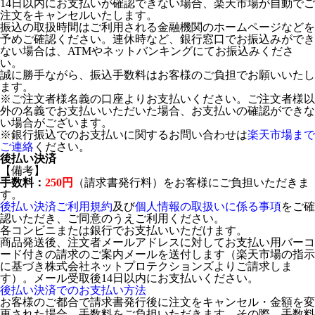
14日以内にお支払いが確認できない場合、楽天市場が自動でご
注文をキャンセルいたします。
振込の取扱時間はご利用される金融機関のホームページなどを
予めご確認ください。連休時など、銀行窓口でお振込みができ
ない場合は、ATMやネットバンキングにてお振込みくださ
い。
誠に勝手ながら、振込手数料はお客様のご負担でお願いいたし
ます。
※ご注文者様名義の口座よりお支払いください。ご注文者様以
外の名義でお支払いいただいた場合、お支払いの確認ができな
い場合がございます。
※銀行振込でのお支払いに関するお問い合わせは
楽天市場まで
ご連絡
ください。
後払い決済
【備考】
手数料：
250円
（請求書発行料）をお客様にご負担いただきま
す。
後払い決済ご利用規約
及び
個人情報の取扱いに係る事項
をご確
認いただき、ご同意のうえご利用ください。
各コンビニまたは銀行でお支払いいただけます。
商品発送後、注文者メールアドレスに対してお支払い用バーコ
ード付きの請求のご案内メールを送付します（楽天市場の指示
に基づき株式会社ネットプロテクションズよりご請求しま
す）。メール受取後14日以内にお支払いください。
後払い決済でのお支払い方法
お客様のご都合で請求書発行後に注文をキャンセル・金額を変
更された場合、手数料をご負担いただきます。その際、手数料