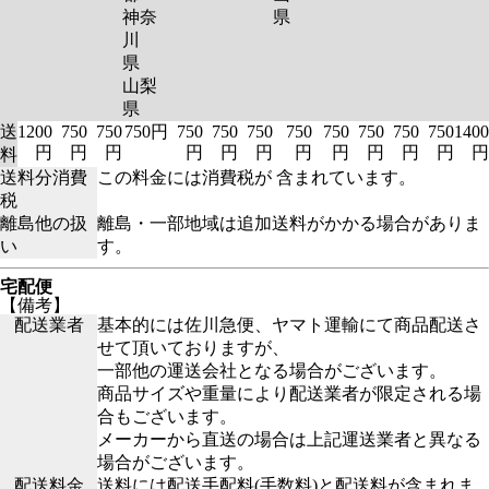
神奈
県
川
県
山梨
県
送
1200
750
750
750円
750
750
750
750
750
750
750
750
1400
円
円
円
円
円
円
円
円
円
円
円
円
料
送料分消費
この料金には消費税が 含まれています。
税
離島他の扱
離島・一部地域は追加送料がかかる場合がありま
い
す。
宅配便
【備考】
配送業者
基本的には佐川急便、ヤマト運輸にて商品配送さ
せて頂いておりますが、
一部他の運送会社となる場合がございます。
商品サイズや重量により配送業者が限定される場
合もございます。
メーカーから直送の場合は上記運送業者と異なる
場合がございます。
配送料金
送料には配送手配料(手数料)と配送料が含まれま