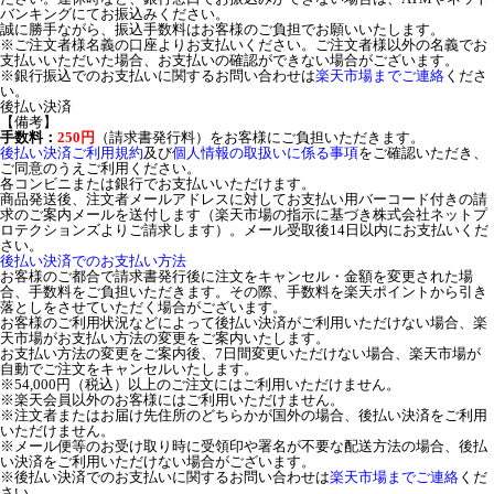
バンキングにてお振込みください。
誠に勝手ながら、振込手数料はお客様のご負担でお願いいたします。
※ご注文者様名義の口座よりお支払いください。ご注文者様以外の名義でお
支払いいただいた場合、お支払いの確認ができない場合がございます。
※銀行振込でのお支払いに関するお問い合わせは
楽天市場までご連絡
くださ
い。
後払い決済
【備考】
手数料：
250円
（請求書発行料）をお客様にご負担いただきます。
後払い決済ご利用規約
及び
個人情報の取扱いに係る事項
をご確認いただき、
ご同意のうえご利用ください。
各コンビニまたは銀行でお支払いいただけます。
商品発送後、注文者メールアドレスに対してお支払い用バーコード付きの請
求のご案内メールを送付します（楽天市場の指示に基づき株式会社ネットプ
ロテクションズよりご請求します）。メール受取後14日以内にお支払いくだ
さい。
後払い決済でのお支払い方法
お客様のご都合で請求書発行後に注文をキャンセル・金額を変更された場
合、手数料をご負担いただきます。その際、手数料を楽天ポイントから引き
落としをさせていただく場合がございます。
お客様のご利用状況などによって後払い決済がご利用いただけない場合、楽
天市場がお支払い方法の変更をご案内いたします。
お支払い方法の変更をご案内後、7日間変更いただけない場合、楽天市場が
自動でご注文をキャンセルいたします。
※54,000円（税込）以上のご注文にはご利用いただけません。
※楽天会員以外のお客様にはご利用いただけません。
※注文者またはお届け先住所のどちらかが国外の場合、後払い決済をご利用
いただけません。
※メール便等のお受け取り時に受領印や署名が不要な配送方法の場合、後払
い決済をご利用いただけない場合がございます。
※後払い決済でのお支払いに関するお問い合わせは
楽天市場までご連絡
くだ
さい。