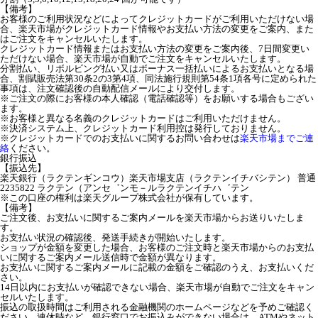
【備考】
お客様のご利用状況などによってクレジットカードがご利用いただけない場
合、楽天市場がクレジットカード情報やお支払い方法の変更をご案内、また
はご注文をキャンセルいたします。
クレジットカード情報またはお支払い方法の変更をご案内後、7日間変更い
ただけない場合、楽天市場が自動でご注文をキャンセルいたします。
分割払い、リボルビング払い又はボーナス一括払いによるお支払いとなる場
合、割賦販売法第30条2の3第4項、同法施行規則第54条1項各号に定められた
事項は、注文確認後の自動配信メールにより交付します。
※ご注文の際にお客様の本人確認（電話確認等）をお願いする場合もござい
ます。
※お客様と異なる名義のクレジットカードはご利用いただけません。
※決済システム上、クレジットカード利用控は発行しておりません。
※クレジットカードでのお支払いに関するお問い合わせは
楽天市場までご連
絡
ください。
銀行振込
【振込先】
楽天銀行（ラクテンギンコウ）楽天市場支店（ラクテンイチバシテン） 普通
2235822 ラクテン（アンセ゛ンモ－ルラクテンイチハ゛テン
※この口座の権利は楽天グループ株式会社が保有しています。
【備考】
ご注文後、お支払いに関するご案内メールを楽天市場からお送りいたしま
す。
お支払い状況の確認後、発送手続きが開始いたします。
ショップが金額を変更した場合、お客様のご注文時と楽天市場からのお支払
いに関するご案内メール送信時で金額が異なります。
お支払いに関するご案内メールに記載の金額をご確認のうえ、お支払いくだ
さい。
14日以内にお支払いが確認できない場合、楽天市場が自動でご注文をキャン
セルいたします。
振込の取扱時間はご利用される金融機関のホームページなどを予めご確認く
ださい。連休時など、銀行窓口でお振込みができない場合は、ATMやネット