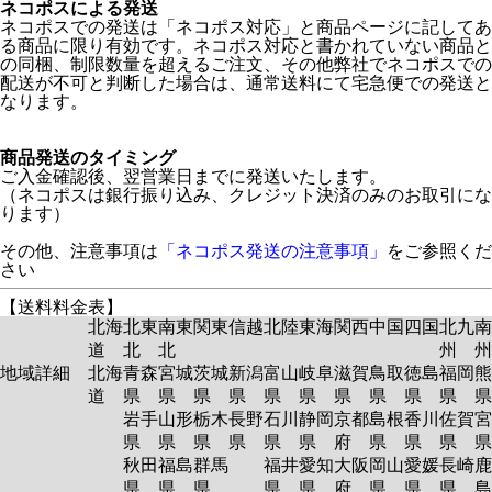
ネコポスによる発送
ネコポスでの発送は「ネコポス対応」と商品ページに記してあ
る商品に限り有効です。ネコポス対応と書かれていない商品と
の同梱、制限数量を超えるご注文、その他弊社でネコポスでの
配送が不可と判断した場合は、通常送料にて宅急便での発送と
なります。
商品発送のタイミング
ご入金確認後、翌営業日までに発送いたします。
（ネコポスは銀行振り込み、クレジット決済のみのお取引にな
ります）
その他、注意事項は
「ネコポス発送の注意事項」
をご参照くだ
さい
【送料料金表】
北海
北東
南東
関東
信越
北陸
東海
関西
中国
四国
北九
南
道
北
北
州
州
地域詳細
北海
青森
宮城
茨城
新潟
富山
岐阜
滋賀
鳥取
徳島
福岡
熊
道
県
県
県
県
県
県
県
県
県
県
岩手
山形
栃木
長野
石川
静岡
京都
島根
香川
佐賀
宮
県
県
県
県
県
県
府
県
県
県
秋田
福島
群馬
福井
愛知
大阪
岡山
愛媛
長崎
鹿
県
県
県
県
県
府
県
県
県
島