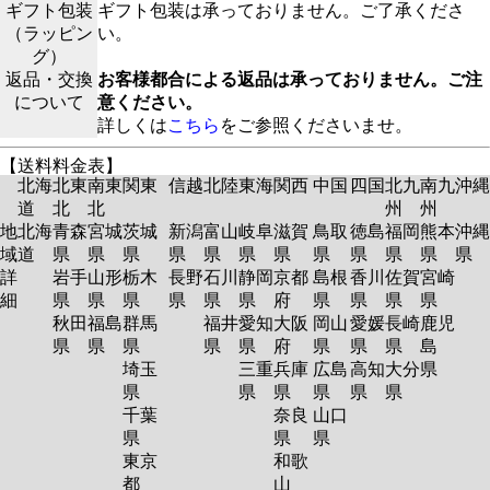
ギフト包装
ギフト包装は承っておりません。ご了承くださ
（ラッピン
い。
グ）
返品・交換
お客様都合による返品は承っておりません。ご注
について
意ください。
詳しくは
こちら
をご参照くださいませ。
【送料料金表】
北海
北東
南東
関東
信越
北陸
東海
関西
中国
四国
北九
南九
沖縄
道
北
北
州
州
地
北海
青森
宮城
茨城
新潟
富山
岐阜
滋賀
鳥取
徳島
福岡
熊本
沖縄
域
道
県
県
県
県
県
県
県
県
県
県
県
県
詳
岩手
山形
栃木
長野
石川
静岡
京都
島根
香川
佐賀
宮崎
細
県
県
県
県
県
県
府
県
県
県
県
秋田
福島
群馬
福井
愛知
大阪
岡山
愛媛
長崎
鹿児
県
県
県
県
県
府
県
県
県
島
埼玉
三重
兵庫
広島
高知
大分
県
県
県
県
県
県
県
千葉
奈良
山口
県
県
県
東京
和歌
都
山