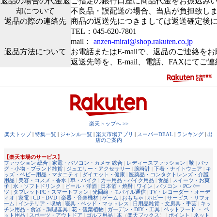
返品の場合の代金返
ご指定の銀行口座に商品代金をお振込み
却について
不良品・誤配送の場合、当店が負担致し
返品の際の連絡先
商品の返送先につきましては返送確定後
TEL：045-620-7801
mail：
anzen-mirai@shop.rakuten.co.jp
返品方法について
お電話またはE-mailで、返品のご連絡を
返送先等を、E-mail、電話、FAXにてご
楽天トップへ >>
楽天トップ
|
特集一覧
|
ジャンル一覧
|
楽天市場アプリ
|
スーパーDEAL
|
ランキング
|
出
店のご案内
【楽天市場のサービス】
ファッション 総合
|
家電・パソコン・カメラ 総合
|
レディースファッション
|
靴
|
バッ
グ・小物・ブランド雑貨
|
ジュエリー・アクセサリー
|
腕時計
|
下着・ナイトウェア
|
キ
ッズ・ベビー用品・マタニティ
|
ダイエット・健康
|
医薬品・コンタクトレンズ・介護
用品
|
美容・コスメ・香水
|
車・バイク
|
カー用品・バイク用品
|
食品
|
スイーツ・お菓
子
|
水・ソフトドリンク
|
ビール・洋酒
|
日本酒・焼酎
|
ワイン
|
パソコン・PCパー
ツ
|
タブレットPC・スマートフォン
|
光回線・モバイル通信
|
TV・レコーダー・オーデ
ィオ
|
家電
|
CD・DVD
|
楽器・音楽機材
|
ゲーム
|
おもちゃ
|
ホビー
|
サービス・リフォ
ーム
|
インテリア・収納
|
寝具・ベッド・マットレス
|
日用品雑貨・文房具・手芸
|
キッ
チン用品・食器・調理器具
|
花・観葉植物
|
ガーデン・DIY・工具
|
ペットフード ・ ペ
ット用品
|
スポーツ・アウトドア
|
ゴルフ用品
|
本
（
楽天ブックス
） |
ポイント
|
ネット