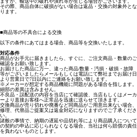
ますが、輸送中の破れや潰れ等が生じる場合がございます。
その際、商品自体に破損がない場合は返品・交換の対象外とな
ります。
■
商品等の不具合による交換
以下の条件にあてはまる場合、商品等を交換いたします。
対応条件
商品がお手元に届きましたら、すぐに、ご注文商品・数量のご
確認をお願い致します。
お届けした商品に万一、違った商品/数量・汚損・破損・故障
等がございましたらメールもしくは電話にて弊社までお届け日
より営業日で7日以内にご連絡をお願い致します。
※メーカーが想定する商品機能に問題がある場合を指します。
細部の差異は含みません。
不良品・誤配送の内容を当店にて確認後、当店もしくはメーカ
ーより直接お客様へ正常品を迅速に送らせて頂きます。
交換商品が売り切れや廃番など同商品がご用意出来ない場合、
修理、代替品ご提案又は返金対応になりますのでご了承くださ
い。
諸般の事情で、納期の遅延や品切れ等により商品購入について
の契約の申込に応じられなくなる場合、当社は何ら賠償の責任
を負わないものとします。