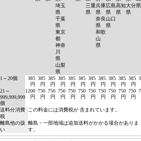
埼玉
三重
兵庫
広島
高知
大分
県
県
県
県
県
県
千葉
奈良
山口
県
県
県
東京
和歌
都
山
神奈
県
川
県
山梨
県
1～20個
385
385
385
385
385
385
385
385
385
385
385
3
円
円
円
円
円
円
円
円
円
円
円
21～
1200
750
750
750
750
750
750
750
750
750
750
7
円
円
円
円
円
円
円
円
円
円
円
999,999,999
個
送料分消費
この料金には消費税が 含まれています。
税
離島他の扱
離島・一部地域は追加送料がかかる場合がありま
い
す。