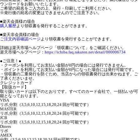
ウンロードをお願いいたします。
ご希望の宛名をご入力の上、発行・印刷してご利用ください。
※発行後の宛名の変更はできませんのでご注意下さい。
■楽天会員様の場合
購入履歴
より領収書を発行することができます。
■楽天非会員様の場合
ご注文内容確認ページ
より領収書を発行することができます。
詳細は楽天市場ヘルプページ「領収書について」をご確認ください。
楽天市場ヘルプページ：
https://ichiba.faq.rakuten.net/detail/000006734
●ご注意！●
・クーポンを利用してお支払い金額が0円の場合には発行できません。
・ポイントを利用してお支払い金額が0円になった場合には発行可能です。
・領収書の二重発行を防ぐため、当店からの領収書発行は出来かねます。ご
了承くださいませ。
クレジットカード
【取扱カード】
取り扱いカードは以下のとおりです。すべてのカード会社で、一括払いが可
能となっております。
VISA
リボ,分割（3,5,6,10,12,15,18,20,24 回が可能です）
MASTER
リボ,分割（3,5,6,10,12,15,18,20,24 回が可能です）
JCB
リボ,分割（3,5,6,10,12,15,18,20,24 回が可能です）
Diners
リボ
AMEX
分割（3,5,6,10,12,15,18,20,24 回が可能です）