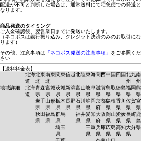
配送が不可と判断した場合は、通常送料にて宅急便での発送と
なります。
商品発送のタイミング
ご入金確認後、翌営業日までに発送いたします。
（ネコポスは銀行振り込み、クレジット決済のみのお取引にな
ります）
その他、注意事項は
「ネコポス発送の注意事項」
をご参照くだ
さい
【送料料金表】
北海
北東
南東
関東
信越
北陸
東海
関西
中国
四国
北九
南
道
北
北
州
州
地域詳細
北海
青森
宮城
茨城
新潟
富山
岐阜
滋賀
鳥取
徳島
福岡
熊
道
県
県
県
県
県
県
県
県
県
県
岩手
山形
栃木
長野
石川
静岡
京都
島根
香川
佐賀
宮
県
県
県
県
県
県
府
県
県
県
秋田
福島
群馬
福井
愛知
大阪
岡山
愛媛
長崎
鹿
県
県
県
県
県
府
県
県
県
島
埼玉
三重
兵庫
広島
高知
大分
県
県
県
県
県
県
千葉
奈良
山口