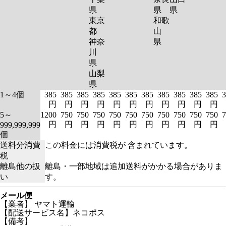
県
県
県
東京
和歌
都
山
神奈
県
川
県
山梨
県
1～4個
385
385
385
385
385
385
385
385
385
385
385
3
円
円
円
円
円
円
円
円
円
円
円
5～
1200
750
750
750
750
750
750
750
750
750
750
7
円
円
円
円
円
円
円
円
円
円
円
999,999,999
個
送料分消費
この料金には消費税が 含まれています。
税
離島他の扱
離島・一部地域は追加送料がかかる場合がありま
い
す。
メール便
【業者】 ヤマト運輸
【配送サービス名】ネコポス
【備考】