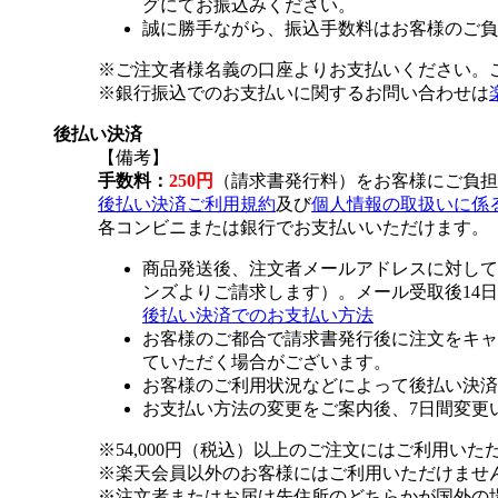
グにてお振込みください。
誠に勝手ながら、振込手数料はお客様のご負
※ご注文者様名義の口座よりお支払いください。
※銀行振込でのお支払いに関するお問い合わせは
後払い決済
【備考】
手数料：
250円
（請求書発行料）をお客様にご負担
後払い決済ご利用規約
及び
個人情報の取扱いに係
各コンビニまたは銀行でお支払いいただけます。
商品発送後、注文者メールアドレスに対して
ンズよりご請求します）。メール受取後14
後払い決済でのお支払い方法
お客様のご都合で請求書発行後に注文をキャ
ていただく場合がございます。
お客様のご利用状況などによって後払い決済
お支払い方法の変更をご案内後、7日間変更
※54,000円（税込）以上のご注文にはご利用いた
※楽天会員以外のお客様にはご利用いただけませ
※注文者またはお届け先住所のどちらかが国外の