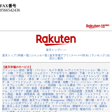
FAX番号
0566542436
楽天トップへ >>
楽天トップ
|
特集一覧
|
ジャンル一覧
|
楽天市場アプリ
|
スーパーDEAL
|
ランキング
|
出
店のご案内
【楽天市場のサービス】
ファッション 総合
|
家電・パソコン・カメラ 総合
|
レディースファッション
|
靴
|
バッ
グ・小物・ブランド雑貨
|
ジュエリー・アクセサリー
|
腕時計
|
下着・ナイトウェア
|
キ
ッズ・ベビー用品・マタニティ
|
ダイエット・健康
|
医薬品・コンタクトレンズ・介護
用品
|
美容・コスメ・香水
|
車・バイク
|
カー用品・バイク用品
|
食品
|
スイーツ・お菓
子
|
水・ソフトドリンク
|
ビール・洋酒
|
日本酒・焼酎
|
ワイン
|
パソコン・PCパー
ツ
|
タブレットPC・スマートフォン
|
光回線・モバイル通信
|
TV・レコーダー・オーデ
ィオ
|
家電
|
CD・DVD
|
楽器・音楽機材
|
ゲーム
|
おもちゃ
|
ホビー
|
サービス・リフォ
ーム
|
インテリア・収納
|
寝具・ベッド・マットレス
|
日用品雑貨・文房具・手芸
|
キッ
チン用品・食器・調理器具
|
花・観葉植物
|
ガーデン・DIY・工具
|
ペットフード ・ ペ
ット用品
|
スポーツ・アウトドア
|
ゴルフ用品
|
本
（
楽天ブックス
） |
ポイント
|
ネット
ショップ 開業・開店
|
楽天ウェブ検索
|
R-magazine（雑誌コラボ）
|
贈り物・ギフト
|
フ
ァッション公式ブランド
|
ポイントアップ
|
ディズニーゾーン
|
サンリオゾーン
|
まち
楽
|
楽天ふるさと納税
|
日用品翌日配達
|
スーパーDEAL
|
開催中イベント一覧
|
福袋＆
初売り
|
バレンタイン
|
ホワイトデー
|
母の日
|
父の日
|
お中元
|
敬老の日
|
ハロウィ