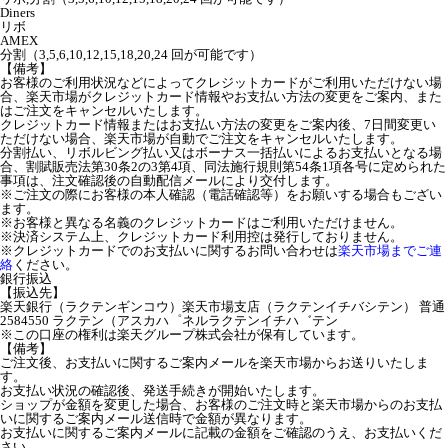
Diners
リボ
AMEX
分割（3,5,6,10,12,15,18,20,24 回が可能です）
【備考】
お客様のご利用状況などによってクレジットカードがご利用いただけない場
合、楽天市場がクレジットカード情報やお支払い方法の変更をご案内、また
はご注文をキャンセルいたします。
クレジットカード情報またはお支払い方法の変更をご案内後、7日間変更い
ただけない場合、楽天市場が自動でご注文をキャンセルいたします。
分割払い、リボルビング払い又はボーナス一括払いによるお支払いとなる場
合、割賦販売法第30条2の3第4項、同法施行規則第54条1項各号に定められた
事項は、注文確認後の自動配信メールにより交付します。
※ご注文の際にお客様の本人確認（電話確認等）をお願いする場合もござい
ます。
※お客様と異なる名義のクレジットカードはご利用いただけません。
※決済システム上、クレジットカード利用控は発行しておりません。
※クレジットカードでのお支払いに関するお問い合わせは
楽天市場までご連
絡
ください。
銀行振込
【振込先】
楽天銀行（ラクテンギンコウ）楽天市場支店（ラクテンイチバシテン） 普通
2584550 ラクテン（アスカハ゜ネルラクテンイチハ゛テン
※この口座の権利は楽天グループ株式会社が保有しています。
【備考】
ご注文後、お支払いに関するご案内メールを楽天市場からお送りいたしま
す。
お支払い状況の確認後、発送手続きが開始いたします。
ショップが金額を変更した場合、お客様のご注文時と楽天市場からのお支払
いに関するご案内メール送信時で金額が異なります。
お支払いに関するご案内メールに記載の金額をご確認のうえ、お支払いくだ
さい。