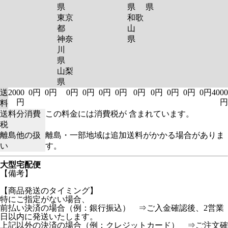
県
県
県
東京
和歌
都
山
神奈
県
川
県
山梨
県
送
2000
0円
0円
0円
0円
0円
0円
0円
0円
0円
0円
0円
4000
円
円
料
送料分消費
この料金には消費税が 含まれています。
税
離島他の扱
離島・一部地域は追加送料がかかる場合がありま
い
す。
大型宅配便
【備考】
【商品発送のタイミング】
特にご指定がない場合、
前払い決済の場合（例：銀行振込） ⇒ご入金確認後、2営業
日以内に発送いたします。
上記以外の決済の場合（例：クレジットカード） ⇒ご注文確