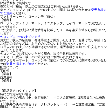
決済手数料は無料です。
※30万円（税込）以上のご注文にはご利用いただけません。
※セブンイレブン（前払）でのお支払いに関するお問い合わせは
楽天市場ま
でご連絡
ください。
ファミリーマート、ローソン等（前払）
【備考】
ローソン、ファミリーマート、ミニストップ、セイコーマートでお支払いい
ただけます。
ご注文後に、お支払い受付番号を記載したメールを楽天市場からお送りいた
します。
各コンビニでのお支払い方法
お支払い状況の確認後、発送手続きが開始いたします。お受け取り希望日を
ご指定の場合などは、お早めのお支払いをお願いいたします。
14日以内にお支払いが確認できない場合、楽天市場が自動でご注文をキャン
セルいたします。
各コンビニでお支払いいただく場合、決済手数料は無料です。
※30万円（税込）以上のご注文にはご利用いただけません。
※ファミリーマート、ローソン等（前払）でのお支払いに関するお問い合わ
せは
楽天市場までご連絡
ください。
配送について
宅配便
【業者】
西濃運輸
【備考】
【商品発送のタイミング】
特にご指定がない場合、
前払い決済の場合（例：銀行振込） ⇒ご入金確認後、2営業日以内に発送
いたします。
上記以外の決済の場合（例：クレジットカード） ⇒ご注文確認後、2営業
日以内に発送いたします。