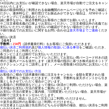
14日以内にお支払いが確認できない場合、楽天市場が自動でご注文をキャン
セルいたします。
振込の取扱時間はご利用される金融機関のホームページなどを予めご確認く
ださい。連休時など、銀行窓口でお振込みができない場合は、ATMやネット
バンキングにてお振込みください。
誠に勝手ながら、振込手数料はお客様のご負担でお願いいたします。
※ご注文者様名義の口座よりお支払いください。ご注文者様以外の名義でお
支払いいただいた場合、お支払いの確認ができない場合がございます。
※銀行振込でのお支払いに関するお問い合わせは
楽天市場までご連絡
くださ
い。
後払い決済
【備考】
手数料：
250円
（請求書発行料）をお客様にご負担いただきます。
後払い決済ご利用規約
及び
個人情報の取扱いに係る事項
をご確認いただき、
ご同意のうえご利用ください。
各コンビニまたは銀行でお支払いいただけます。
商品発送後、注文者メールアドレスに対してお支払い用バーコード付きの請
求のご案内メールを送付します（楽天市場の指示に基づき株式会社ネットプ
ロテクションズよりご請求します）。メール受取後14日以内にお支払いくだ
さい。
後払い決済でのお支払い方法
お客様のご都合で請求書発行後に注文をキャンセル・金額を変更された場
合、手数料をご負担いただきます。その際、手数料を楽天ポイントから引き
落としをさせていただく場合がございます。
お客様のご利用状況などによって後払い決済がご利用いただけない場合、楽
天市場がお支払い方法の変更をご案内いたします。
お支払い方法の変更をご案内後、7日間変更いただけない場合、楽天市場が
自動でご注文をキャンセルいたします。
※54,000円（税込）以上のご注文にはご利用いただけません。
※楽天会員以外のお客様にはご利用いただけません。
※注文者またはお届け先住所のどちらかが国外の場合、後払い決済をご利用
いただけません。