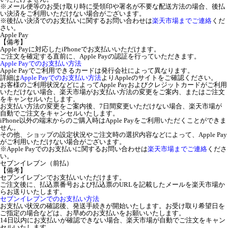
※メール便等のお受け取り時に受領印や署名が不要な配送方法の場合、後払
い決済をご利用いただけない場合がございます。
※後払い決済でのお支払いに関するお問い合わせは
楽天市場までご連絡
くだ
さい。
Apple Pay
【備考】
Apple Payに対応したiPhoneでお支払いいただけます。
ご注文を確定する直前に、Apple Payの認証を行っていただきます。
Apple Payでのお支払い方法
Apple Payでご利用できるカードは発行会社によって異なります。
詳細は
Apple Payでのお支払い方法
よりAppleのサイトをご確認ください。
お客様のご利用状況などによってApple Payおよびクレジットカードがご利用
いただけない場合、楽天市場がお支払い方法の変更をご案内、またはご注文
をキャンセルいたします。
お支払い方法の変更をご案内後、7日間変更いただけない場合、楽天市場が
自動でご注文をキャンセルいたします。
iPhone以外の端末からのご購入時はApple Payをご利用いただくことができま
せん。
その他、ショップの設定状況やご注文時の選択内容などによって、Apple Pay
がご利用いただけない場合がございます。
※Apple Payでのお支払いに関するお問い合わせは
楽天市場までご連絡
くださ
い。
セブンイレブン（前払）
【備考】
セブンイレブンでお支払いいただけます。
ご注文後に、払込票番号および払込票のURLを記載したメールを楽天市場か
らお送りいたします。
セブンイレブンでのお支払い方法
お支払い状況の確認後、発送手続きが開始いたします。お受け取り希望日を
ご指定の場合などは、お早めのお支払いをお願いいたします。
14日以内にお支払いが確認できない場合、楽天市場が自動でご注文をキャン
セルいたします。