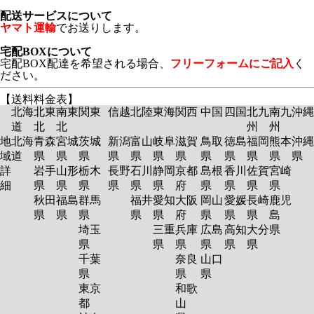
配送サービスについて
ヤマト運輸
でお送りします。
宅配BOXについて
宅配BOX配達を希望される場合、
フリーフォームにご記入
く
ださい。
【送料料金表】
北海
北東
南東
関東
信越
北陸
東海
関西
中国
四国
北九
南九
沖縄
道
北
北
州
州
地
北海
青森
宮城
茨城
新潟
富山
岐阜
滋賀
鳥取
徳島
福岡
熊本
沖縄
域
道
県
県
県
県
県
県
県
県
県
県
県
県
詳
岩手
山形
栃木
長野
石川
静岡
京都
島根
香川
佐賀
宮崎
細
県
県
県
県
県
県
府
県
県
県
県
秋田
福島
群馬
福井
愛知
大阪
岡山
愛媛
長崎
鹿児
県
県
県
県
県
府
県
県
県
島
埼玉
三重
兵庫
広島
高知
大分
県
県
県
県
県
県
県
千葉
奈良
山口
県
県
県
東京
和歌
都
山