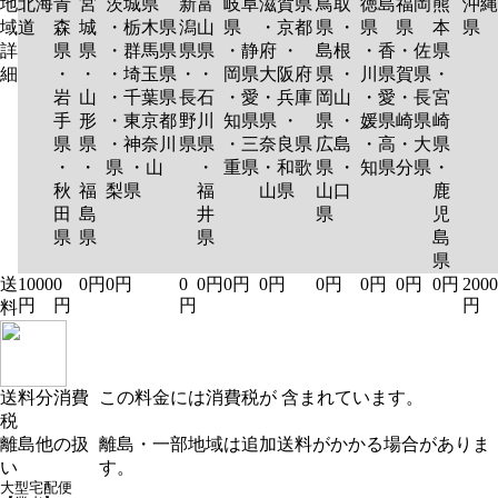
地
北海
青
宮
茨城県
新
富
岐阜
滋賀県
鳥取
徳島
福岡
熊
沖縄
域
道
森
城
・栃木県
潟
山
県
・京都
県 ・
県
県
本
県
詳
県
県
・群馬県
県
県
・静
府 ・
島根
・香
・佐
県
細
・
・
・埼玉県
・
・
岡県
大阪府
県 ・
川県
賀県
・
岩
山
・千葉県
長
石
・愛
・兵庫
岡山
・愛
・長
宮
手
形
・東京都
野
川
知県
県 ・
県 ・
媛県
崎県
崎
県
県
・神奈川
県
県
・三
奈良県
広島
・高
・大
県
・
・
県 ・山
・
重県
・和歌
県 ・
知県
分県
・
秋
福
梨県
福
山県
山口
鹿
田
島
井
県
児
県
県
県
島
県
送
1000
0
0円
0円
0
0円
0円
0円
0円
0円
0円
0円
2000
円
円
円
円
料
送料分消費
この料金には消費税が 含まれています。
税
離島他の扱
離島・一部地域は追加送料がかかる場合がありま
い
す。
大型宅配便