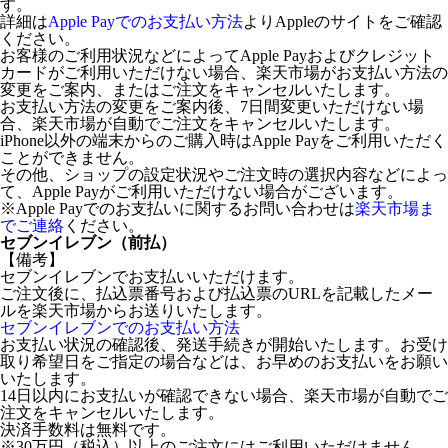
す。
詳細は
Apple Payでのお支払い方法
よりAppleのサイトをご確認
ください。
お客様のご利用状況などによってApple Payおよびクレジット
カードがご利用いただけない場合、楽天市場がお支払い方法の
変更をご案内、またはご注文をキャンセルいたします。
お支払い方法の変更をご案内後、7日間変更いただけない場
合、楽天市場が自動でご注文をキャンセルいたします。
iPhone以外の端末からのご購入時はApple Payをご利用いただく
ことができません。
その他、ショップの設定状況やご注文時の選択内容などによっ
て、Apple Payがご利用いただけない場合がございます。
※Apple Payでのお支払いに関するお問い合わせは
楽天市場ま
でご連絡
ください。
セブンイレブン（前払）
【備考】
セブンイレブンでお支払いいただけます。
ご注文後に、払込票番号および払込票のURLを記載したメー
ルを楽天市場からお送りいたします。
セブンイレブンでのお支払い方法
お支払い状況の確認後、発送手続きが開始いたします。お受け
取り希望日をご指定の場合などは、お早めのお支払いをお願い
いたします。
14日以内にお支払いが確認できない場合、楽天市場が自動でご
注文をキャンセルいたします。
決済手数料は無料です。
※30万円（税込）以上のご注文にはご利用いただけません。