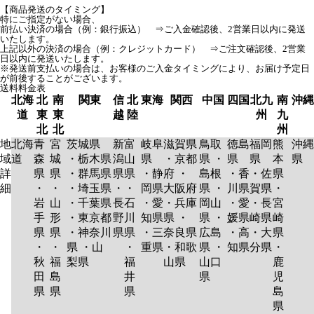
【商品発送のタイミング】
特にご指定がない場合、
前払い決済の場合（例：銀行振込） ⇒ご入金確認後、2営業日以内に発送
いたします。
上記以外の決済の場合（例：クレジットカード） ⇒ご注文確認後、2営業
日以内に発送いたします。
※発送前支払いの場合は、お客様のご入金タイミングにより、お届け予定日
が前後することがございます。
送料料金表
北海
北
南
関東
信
北
東海
関西
中国
四国
北九
南
沖縄
道
東
東
越
陸
州
九
北
北
州
地
北海
青
宮
茨城県
新
富
岐阜
滋賀県
鳥取
徳島
福岡
熊
沖縄
域
道
森
城
・栃木県
潟
山
県
・京都
県 ・
県
県
本
県
詳
県
県
・群馬県
県
県
・静
府 ・
島根
・香
・佐
県
細
・
・
・埼玉県
・
・
岡県
大阪府
県 ・
川県
賀県
・
岩
山
・千葉県
長
石
・愛
・兵庫
岡山
・愛
・長
宮
手
形
・東京都
野
川
知県
県 ・
県 ・
媛県
崎県
崎
県
県
・神奈川
県
県
・三
奈良県
広島
・高
・大
県
・
・
県 ・山
・
重県
・和歌
県 ・
知県
分県
・
秋
福
梨県
福
山県
山口
鹿
田
島
井
県
児
県
県
県
島
県