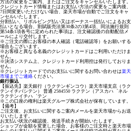
方法の変更をご案内、またはご注文をキャンセルいたします。
クレジットカード情報またはお支払い方法の変更をご案内後、
7日間変更いただけない場合、楽天市場が自動でご注文をキャ
ンセルいたします。
分割払い、リボルビング払い又はボーナス一括払いによるお支
払いとなる場合、割賦販売法第30条2の3第4項、同法施行規則
第54条1項各号に定められた事項は、注文確認後の自動配信メ
ールにより交付します。
※ご注文の際にお客様の本人確認（電話確認等）をお願いする
場合もございます。
※お客様と異なる名義のクレジットカードはご利用いただけま
せん。
※決済システム上、クレジットカード利用控は発行しておりま
せん。
※クレジットカードでのお支払いに関するお問い合わせは
楽天
市場までご連絡
ください。
銀行振込
【振込先】楽天銀行（ラクテンギンコウ）楽天市場支店（ラク
テンイチバシテン） 普通 2584550 ラクテン（アスカハ゜ネル
ラクテンイチハ゛テン
※この口座の権利は楽天グループ株式会社が保有しています。
【備考】
ご注文後、お支払いに関するご案内メールを楽天市場からお送
りいたします。
お支払い状況の確認後、発送手続きが開始いたします。
ショップが金額を変更した場合、お客様のご注文時と楽天市場
からのお支払いに関するご案内メール送信時で金額が異なりま