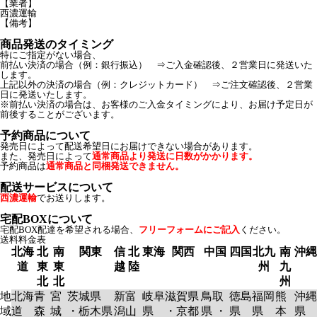
【業者】
西濃運輸
【備考】
商品発送のタイミング
特にご指定がない場合、
前払い決済の場合（例：銀行振込） ⇒ご入金確認後、２営業日に発送いた
します。
上記以外の決済の場合（例：クレジットカード） ⇒ご注文確認後、２営業
日に発送いたします。
※前払い決済の場合は、お客様のご入金タイミングにより、お届け予定日が
前後することがございます。
予約商品について
発売日によって配送希望日にお届けできない場合があります。
また、発売日によって
通常商品より発送に日数がかかります。
予約商品は
通常商品と同梱発送できません。
配送サービスについて
西濃運輸
でお送りします。
宅配BOXについて
宅配BOX配達を希望される場合、
フリーフォームにご記入
ください。
送料料金表
北海
北
南
関東
信
北
東海
関西
中国
四国
北九
南
沖縄
道
東
東
越
陸
州
九
北
北
州
地
北海
青
宮
茨城県
新
富
岐阜
滋賀県
鳥取
徳島
福岡
熊
沖縄
域
道
森
城
・栃木県
潟
山
県
・京都
県 ・
県
県
本
県