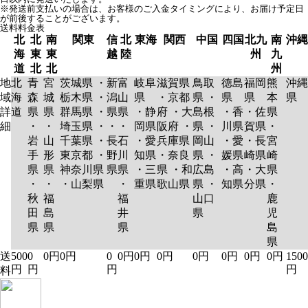
※発送前支払いの場合は、お客様のご入金タイミングにより、お届け予定日
が前後することがございます。
送料料金表
北
北
南
関東
信
北
東海
関西
中国
四国
北九
南
沖縄
海
東
東
越
陸
州
九
道
北
北
州
地
北
青
宮
茨城県 ・
新
富
岐阜
滋賀県
鳥取
徳島
福岡
熊
沖縄
域
海
森
城
栃木県 ・
潟
山
県
・京都
県 ・
県
県
本
県
詳
道
県
県
群馬県 ・
県
県
・静
府 ・大
島根
・香
・佐
県
細
・
・
埼玉県 ・
・
・
岡県
阪府 ・
県 ・
川県
賀県
・
岩
山
千葉県 ・
長
石
・愛
兵庫県
岡山
・愛
・長
宮
手
形
東京都 ・
野
川
知県
・奈良
県 ・
媛県
崎県
崎
県
県
神奈川県
県
県
・三
県 ・和
広島
・高
・大
県
・
・
・山梨県
・
重県
歌山県
県 ・
知県
分県
・
秋
福
福
山口
鹿
田
島
井
県
児
県
県
県
島
県
送
500
0
0円
0円
0
0円
0円
0円
0円
0円
0円
0円
1500
円
円
円
円
料