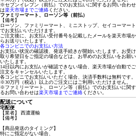
※セブンイレブン（前払）でのお支払いに関するお問い合わせ
は
楽天市場までご連絡
ください。
ファミリーマート、ローソン等（前払）
【備考】
ローソン、ファミリーマート、ミニストップ、セイコーマート
でお支払いいただけます。
ご注文後に、お支払い受付番号を記載したメールを楽天市場か
らお送りいたします。
各コンビニでのお支払い方法
お支払い状況の確認後、発送手続きが開始いたします。お受け
取り希望日をご指定の場合などは、お早めのお支払いをお願い
いたします。
14日以内にお支払いが確認できない場合、楽天市場が自動でご
注文をキャンセルいたします。
各コンビニでお支払いいただく場合、決済手数料は無料です。
※30万円（税込）以上のご注文にはご利用いただけません。
※ファミリーマート、ローソン等（前払）でのお支払いに関す
るお問い合わせは
楽天市場までご連絡
ください。
配送について
宅配便
【業者】 西濃運輸
【備考】
【商品発送のタイミング】
特にご指定がない場合、