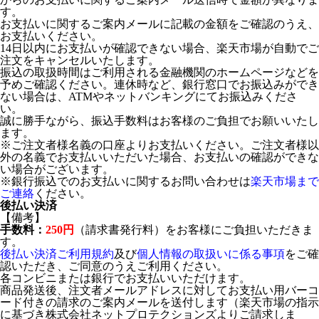
す。
お支払いに関するご案内メールに記載の金額をご確認のうえ、
お支払いください。
14日以内にお支払いが確認できない場合、楽天市場が自動でご
注文をキャンセルいたします。
振込の取扱時間はご利用される金融機関のホームページなどを
予めご確認ください。連休時など、銀行窓口でお振込みができ
ない場合は、ATMやネットバンキングにてお振込みくださ
い。
誠に勝手ながら、振込手数料はお客様のご負担でお願いいたし
ます。
※ご注文者様名義の口座よりお支払いください。ご注文者様以
外の名義でお支払いいただいた場合、お支払いの確認ができな
い場合がございます。
※銀行振込でのお支払いに関するお問い合わせは
楽天市場まで
ご連絡
ください。
後払い決済
【備考】
手数料：
250円
（請求書発行料）をお客様にご負担いただきま
す。
後払い決済ご利用規約
及び
個人情報の取扱いに係る事項
をご確
認いただき、ご同意のうえご利用ください。
各コンビニまたは銀行でお支払いいただけます。
商品発送後、注文者メールアドレスに対してお支払い用バーコ
ード付きの請求のご案内メールを送付します（楽天市場の指示
に基づき株式会社ネットプロテクションズよりご請求しま