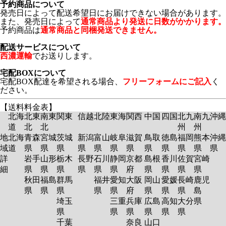
予約商品について
発売日によって配送希望日にお届けできない場合があります。
また、発売日によって
通常商品より発送に日数がかかります。
予約商品は
通常商品と同梱発送できません。
配送サービスについて
西濃運輸
でお送りします。
宅配BOXについて
宅配BOX配達を希望される場合、
フリーフォームにご記入
く
ださい。
【送料料金表】
北海
北東
南東
関東
信越
北陸
東海
関西
中国
四国
北九
南九
沖縄
道
北
北
州
州
地
北海
青森
宮城
茨城
新潟
富山
岐阜
滋賀
鳥取
徳島
福岡
熊本
沖縄
域
道
県
県
県
県
県
県
県
県
県
県
県
県
詳
岩手
山形
栃木
長野
石川
静岡
京都
島根
香川
佐賀
宮崎
細
県
県
県
県
県
県
府
県
県
県
県
秋田
福島
群馬
福井
愛知
大阪
岡山
愛媛
長崎
鹿児
県
県
県
県
県
府
県
県
県
島
埼玉
三重
兵庫
広島
高知
大分
県
県
県
県
県
県
県
千葉
奈良
山口