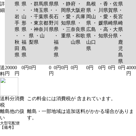
詳
県
県
・群馬県
県
県
・静
府 ・
島根
・香
・佐
県
細
・
・
・埼玉県
・
・
岡県
大阪府
県 ・
川県
賀県
・
岩
山
・千葉県
長
石
・愛
・兵庫
岡山
・愛
・長
宮
手
形
・東京都
野
川
知県
県 ・
県 ・
媛県
崎県
崎
県
県
・神奈川
県
県
・三
奈良県
広島
・高
・大
県
・
・
県 ・山
・
重県
・和歌
県 ・
知県
分県
・
秋
福
梨県
福
山県
山口
鹿
田
島
井
県
児
県
県
県
島
県
送
2000
0
0円
0円
0
0円
0円
0円
0円
0円
0円
0円
4000
円
円
円
円
料
送料分消費
この料金には消費税が 含まれています。
税
離島他の扱
離島・一部地域は追加送料がかかる場合がありま
い
す。
大型宅配便
【備考】