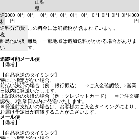
山梨
県
送
2000
0円
0円
0円
0円
0円
0円
0円
0円
0円
0円
0円
4000
円
円
料
送料分消費
この料金には消費税が 含まれています。
税
離島他の扱
離島・一部地域は追加送料がかかる場合がありま
い
す。
追跡可能メール便
【備考】
【商品発送のタイミング】
特にご指定がない場合、
前払い決済の場合（例：銀行振込） ⇒ご入金確認後、2営業
日以内に発送いたします。
上記以外の決済の場合（例：クレジットカード） ⇒ご注文確
認後、2営業日以内に発送いたします。
※発送前支払いの場合は、お客様のご入金タイミングにより、
お届け予定日が前後することがございます。
メール便
【備考】
【商品発送のタイミング】
特にご指定がない場合、