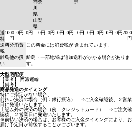
神奈
県
川
県
山梨
県
送
1000
0円
0円
0円
0円
0円
0円
0円
0円
0円
0円
0円
2000
円
円
料
送料分消費
この料金には消費税が 含まれています。
税
離島他の扱
離島・一部地域は追加送料がかかる場合がありま
い
す。
大型宅配便
【業者】 西濃運輸
【備考】
商品発送のタイミング
特にご指定がない場合、
前払い決済の場合（例：銀行振込） ⇒ご入金確認後、２営業
日に発送いたします。
上記以外の決済の場合（例：クレジットカード） ⇒ご注文確
認後、２営業日に発送いたします。
※前払い決済の場合は、お客様のご入金タイミングにより、お
届け予定日が前後することがございます。