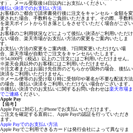
す）。メール受取後14日以内にお支払いください。
後払い決済でのお支払い方法
お客様のご都合で請求書発行後に注文をキャンセル・金額を変
更された場合、手数料をご負担いただきます。その際、手数料
を楽天ポイントから引き落としをさせていただく場合がござい
ます。
お客様のご利用状況などによって後払い決済がご利用いただけ
ない場合、楽天市場がお支払い方法の変更をご案内いたしま
す。
お支払い方法の変更をご案内後、7日間変更いただけない場
合、楽天市場が自動でご注文をキャンセルいたします。
※54,000円（税込）以上のご注文にはご利用いただけません。
※楽天会員以外のお客様にはご利用いただけません。
※注文者またはお届け先住所のどちらかが国外の場合、後払い
決済をご利用いただけません。
※メール便等のお受け取り時に受領印や署名が不要な配送方法
の場合、後払い決済をご利用いただけない場合がございます。
※後払い決済でのお支払いに関するお問い合わせは
楽天市場ま
でご連絡
ください。
Apple Pay
【備考】
Apple Payに対応したiPhoneでお支払いいただけます。
ご注文を確定する直前に、Apple Payの認証を行っていただき
ます。
Apple Payでのお支払い方法
Apple Payでご利用できるカードは発行会社によって異なりま