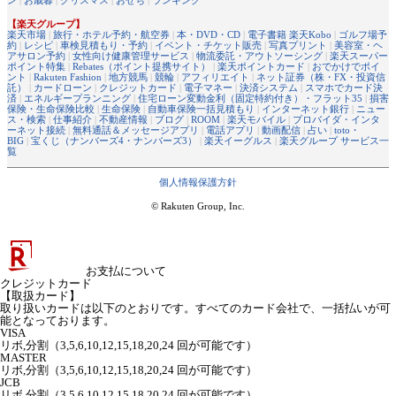
ン
|
お歳暮
|
クリスマス
|
おせち
|
ランキング
【楽天グループ】
楽天市場
|
旅行・ホテル予約・航空券
|
本・DVD・CD
|
電子書籍 楽天Kobo
|
ゴルフ場予
約
|
レシピ
|
車検見積もり・予約
|
イベント・チケット販売
|
写真プリント
|
美容室・ヘ
アサロン予約
|
女性向け健康管理サービス
|
物流委託・アウトソーシング
|
楽天スーパー
ポイント特集
|
Rebates（ポイント提携サイト）
|
楽天ポイントカード
|
おでかけでポイ
ント
|
Rakuten Fashion
|
地方競馬
|
競輪
|
アフィリエイト
|
ネット証券（株・FX・投資信
託）
|
カードローン
|
クレジットカード
|
電子マネー
|
決済システム
|
スマホでカード決
済
|
エネルギープランニング
|
住宅ローン変動金利（固定特約付き）・フラット35
|
損害
保険・生命保険比較
|
生命保険
|
自動車保険一括見積もり
|
インターネット銀行
|
ニュー
ス・検索
|
仕事紹介
|
不動産情報
|
ブログ
|
ROOM
|
楽天モバイル
|
プロバイダ・インタ
ーネット接続
|
無料通話＆メッセージアプリ
|
電話アプリ
|
動画配信
|
占い
|
toto・
BIG
|
宝くじ（ナンバーズ4・ナンバーズ3）
|
楽天イーグルス
|
楽天グループ サービス一
覧
個人情報保護方針
© Rakuten Group, Inc.
お支払について
クレジットカード
【取扱カード】
取り扱いカードは以下のとおりです。すべてのカード会社で、一括払いが可
能となっております。
VISA
リボ,分割（3,5,6,10,12,15,18,20,24 回が可能です）
MASTER
リボ,分割（3,5,6,10,12,15,18,20,24 回が可能です）
JCB
リボ,分割（3,5,6,10,12,15,18,20,24 回が可能です）