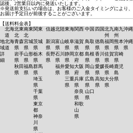
認後、2営業日以内に発送いたします。
※発送前支払いの場合は、お客様のご入金タイミングにより、
お届け予定日が前後することがございます。
【送料料金表】
北海
北東
南東
関東
信越
北陸
東海
関西
中国
四国
北九
南九
沖縄
道
北
北
州
州
地
北海
青森
宮城
茨城
新潟
富山
岐阜
滋賀
鳥取
徳島
福岡
熊本
沖縄
域
道
県
県
県
県
県
県
県
県
県
県
県
県
詳
岩手
山形
栃木
長野
石川
静岡
京都
島根
香川
佐賀
宮崎
細
県
県
県
県
県
県
府
県
県
県
県
秋田
福島
群馬
福井
愛知
大阪
岡山
愛媛
長崎
鹿児
県
県
県
県
県
府
県
県
県
島
埼玉
三重
兵庫
広島
高知
大分
県
県
県
県
県
県
県
千葉
奈良
山口
県
県
県
東京
和歌
都
山
神奈
県
川
県