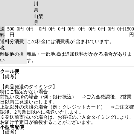
川
県
山梨
県
送
500
0円
0円
0円
0円
0円
0円
0円
0円
0円
0円
0円
1500
円
円
料
送料分消費
この料金には消費税が 含まれています。
税
離島他の扱
離島・一部地域は追加送料がかかる場合がありま
い
す。
クール便
【備考】
【商品発送のタイミング】
特にご指定がない場合、
前払い決済の場合（例：銀行振込） ⇒ご入金確認後、2営業
日以内に発送いたします。
上記以外の決済の場合（例：クレジットカード） ⇒ご注文確
認後、2営業日以内に発送いたします。
※発送前支払いの場合は、お客様のご入金タイミングにより、
お届け予定日が前後することがございます。
小型宅配便
【備考】