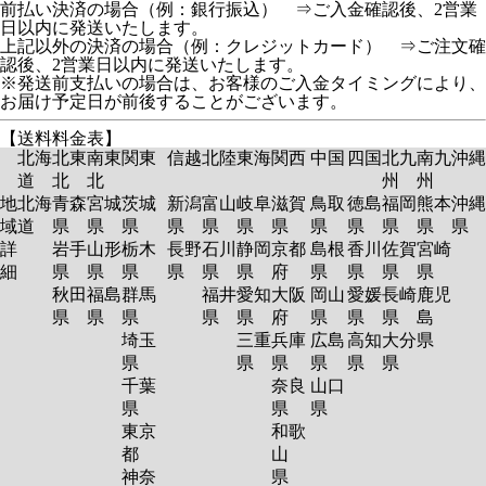
前払い決済の場合（例：銀行振込） ⇒ご入金確認後、2営業
日以内に発送いたします。
上記以外の決済の場合（例：クレジットカード） ⇒ご注文確
認後、2営業日以内に発送いたします。
※発送前支払いの場合は、お客様のご入金タイミングにより、
お届け予定日が前後することがございます。
【送料料金表】
北海
北東
南東
関東
信越
北陸
東海
関西
中国
四国
北九
南九
沖縄
道
北
北
州
州
地
北海
青森
宮城
茨城
新潟
富山
岐阜
滋賀
鳥取
徳島
福岡
熊本
沖縄
域
道
県
県
県
県
県
県
県
県
県
県
県
県
詳
岩手
山形
栃木
長野
石川
静岡
京都
島根
香川
佐賀
宮崎
細
県
県
県
県
県
県
府
県
県
県
県
秋田
福島
群馬
福井
愛知
大阪
岡山
愛媛
長崎
鹿児
県
県
県
県
県
府
県
県
県
島
埼玉
三重
兵庫
広島
高知
大分
県
県
県
県
県
県
県
千葉
奈良
山口
県
県
県
東京
和歌
都
山
神奈
県